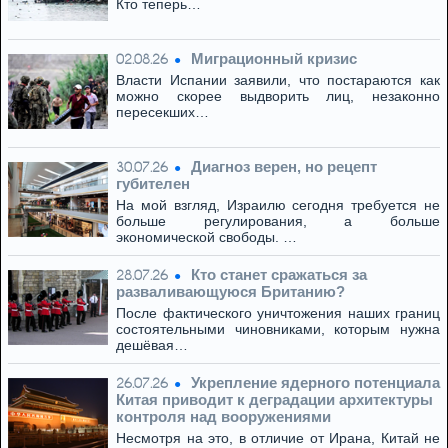
Кто теперь…
Миграционный кризис
02.08.26
Власти Испании заявили, что постараются как
можно скорее выдворить лиц, незаконно
пересекших…
Диагноз верен, но рецепт
30.07.26
губителен
На мой взгляд, Израилю сегодня требуется не
больше регулирования, а больше
экономической свободы. …
Кто станет сражаться за
28.07.26
разваливающуюся Британию?
После фактического уничтожения наших границ
состоятельными чиновниками, которым нужна
дешёвая…
Укрепление ядерного потенциала
26.07.26
Китая приводит к деградации архитектуры
контроля над вооружениями
Несмотря на это, в отличие от Ирана, Китай не