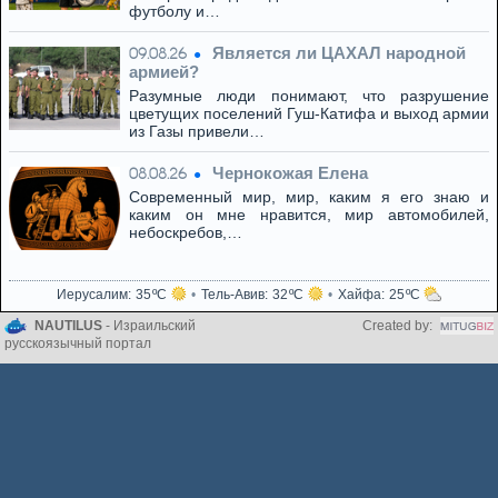
футболу и…
Является ли ЦАХАЛ народной
09.08.26
армией?
Разумные люди понимают, что разрушение
цветущих поселений Гуш-Катифа и выход армии
из Газы привели…
Чернокожая Елена
08.08.26
Современный мир, мир, каким я его знаю и
каким он мне нравится, мир автомобилей,
небоскребов,…
Иерусалим
35
Тель-Авив
32
Хайфа
25
NAUTILUS
- Израильский
Created by:
русскоязычный портал