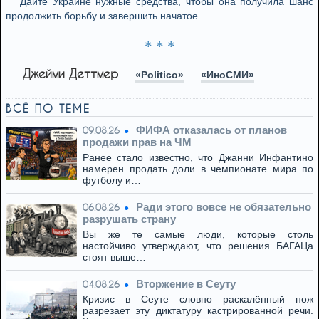
Дайте Украине нужные средства, чтобы она получила шанс
продолжить борьбу и завершить начатое.
* * *
Джейми Деттмер
«Politico»
«ИноСМИ»
ВСЁ ПО ТЕМЕ
ФИФА отказалась от планов
09.08.26
продажи прав на ЧМ
Ранее стало известно, что Джанни Инфантино
намерен продать доли в чемпионате мира по
футболу и…
Ради этого вовсе не обязательно
06.08.26
разрушать страну
Вы же те самые люди, которые столь
настойчиво утверждают, что решения БАГАЦа
стоят выше…
Вторжение в Сеуту
04.08.26
Кризис в Сеуте словно раскалённый нож
разрезает эту диктатуру кастрированной речи.