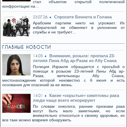
стал объектом открытой политической
конфронтации на…
Спросите Беннета и Голана
23.07.26
Арабским партиям никто не угрожает. Их
избирателей не обвиняют в уклонении от
службы и не требуют…
ГЛАВНЫЕ НОВОСТИ
Внимание, розыск: пропала 23-
14:05
летняя Лина Абд ар-Разак из Абу Снана
Полиция Израиля обращается с просьбой о
помощи в розыске 23-летней Лины Абд ар-
Разак, жительницы Абу Снана,
местонахождение которой неизвестно с 6 июня и есть
основания для опасений за ее жизнь.
Какие «скрытые» симптомы рака
14:01
люди чаще всего игнорируют
По словам онколога, ранние признаки рака
могут быть мало заметными, но если
внимательно относиться к своему здоровью, их
все таки можно вовремя обнаружить.