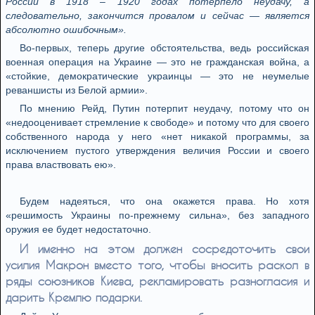
России в 1918 – 1920 годах потерпело неудачу, а
следовательно, закончится провалом и сейчас — является
абсолютно ошибочным».
Во-первых, теперь другие обстоятельства, ведь российская
военная операция на Украине — это не гражданская война, а
«стойкие, демократические украинцы — это не неумелые
реваншисты из Белой армии».
По мнению Рейд, Путин потерпит неудачу, потому что он
«недооценивает стремление к свободе» и потому что для своего
собственного народа у него «нет никакой программы, за
исключением пустого утверждения величия России и своего
права властвовать ею».
Будем надеяться, что она окажется права. Но хотя
«решимость Украины по-прежнему сильна», без западного
оружия ее будет недостаточно.
И именно на этом должен сосредоточить свои
усилия Макрон вместо того, чтобы вносить раскол в
ряды союзников Киева, рекламировать разногласия и
дарить Кремлю подарки.