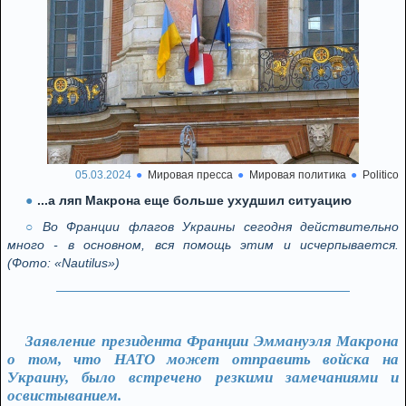
05.03.2024
Мировая пресса
Мировая политика
Politico
...а ляп Макрона еще больше ухудшил ситуацию
Во Франции флагов Украины сегодня действительно
много - в основном, вся помощь этим и исчерпывается.
(Фото: «Nautilus»)
Заявление президента Франции Эммануэля Макрона
о том, что НАТО может отправить войска на
Украину, было встречено резкими замечаниями и
освистыванием.