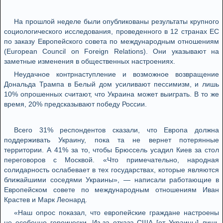
На прошлой неделе были опубликованы результаты крупного
социологического исследования, проведенного в 12 странах ЕС
по заказу Европейского совета по международным отношениям
(European Council on Foreign Relations). Они указывают на
заметные изменения в общественных настроениях.
Неудачное контрнаступление и возможное возвращение
Дональда Трампа в Белый дом усиливают пессимизм, и лишь
10% опрошенных считают, что Украина может выиграть. В то же
время, 20% предсказывают победу России.
Всего 31% респондентов сказали, что Европа должна
поддерживать Украину, пока та не вернет потерянные
территории. А 41% за то, чтобы Брюссель усадил Киев за стол
переговоров с Москвой. «Что примечательно, народная
солидарность ослабевает в тех государствах, которые являются
ближайшими соседями Украины», — написали работающие в
Европейском совете по международным отношениям Иван
Крастев и Марк Леонард.
«Наш опрос показал, что европейские граждане настроены
не особенно героически. Из-за отказа США [от Украины] лишь