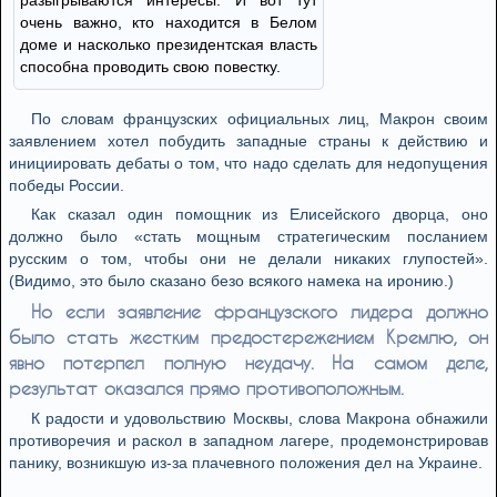
разыгрываются интересы. И вот тут
очень важно, кто находится в Белом
доме и насколько президентская власть
способна проводить свою повестку.
По словам французских официальных лиц, Макрон своим
заявлением хотел побудить западные страны к действию и
инициировать дебаты о том, что надо сделать для недопущения
победы России.
Как сказал один помощник из Елисейского дворца, оно
должно было «стать мощным стратегическим посланием
русским о том, чтобы они не делали никаких глупостей».
(Видимо, это было сказано безо всякого намека на иронию.)
Но если заявление французского лидера должно
было стать жестким предостережением Кремлю, он
явно потерпел полную неудачу. На самом деле,
результат оказался прямо противоположным.
К радости и удовольствию Москвы, слова Макрона обнажили
противоречия и раскол в западном лагере, продемонстрировав
панику, возникшую из-за плачевного положения дел на Украине.