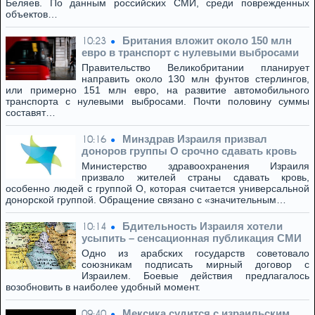
Беляев. По данным российских СМИ, среди поврежденных
объектов…
Британия вложит около 150 млн
10:23
евро в транспорт с нулевыми выбросами
Правительство Великобритании планирует
направить около 130 млн фунтов стерлингов,
или примерно 151 млн евро, на развитие автомобильного
транспорта с нулевыми выбросами. Почти половину суммы
составят…
Минздрав Израиля призвал
10:16
доноров группы O срочно сдавать кровь
Министерство здравоохранения Израиля
призвало жителей страны сдавать кровь,
особенно людей с группой O, которая считается универсальной
донорской группой. Обращение связано с «значительным…
Бдительность Израиля хотели
10:14
усыпить – сенсационная публикация СМИ
Одно из арабских государств советовало
союзникам подписать мирный договор с
Израилем. Боевые действия предлагалось
возобновить в наиболее удобный момент.
Мексика судится с израильским
09:40