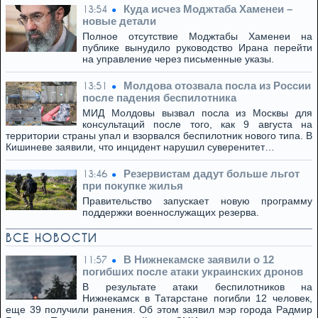
Куда исчез Моджтаба Хаменеи –
13:54
новые детали
Полное отсутствие Моджтабы Хаменеи на
публике вынудило руководство Ирана перейти
на управление через письменные указы.
Молдова отозвала посла из России
13:51
после падения беспилотника
МИД Молдовы вызвал посла из Москвы для
консультаций после того, как 9 августа на
территории страны упал и взорвался беспилотник нового типа. В
Кишиневе заявили, что инцидент нарушил суверенитет…
Резервистам дадут больше льгот
13:46
при покупке жилья
Правительство запускает новую программу
поддержки военнослужащих резерва.
ВСЕ НОВОСТИ
В Нижнекамске заявили о 12
11:57
погибших после атаки украинских дронов
В результате атаки беспилотников на
Нижнекамск в Татарстане погибли 12 человек,
еще 39 получили ранения. Об этом заявил мэр города Радмир