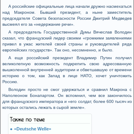
А российские официальные лица начали дружно насмехаться
над Макроном. Бывший президент, а ныне заместитель
председателя Совета безопасности России Дмитрий Медведев
высмеял его за «недержание речи».
А председатель Государственной Думы Вячеслав Володин
сказал, что французский лидер своими «громкими заявлениями
привел в ужас жителей своей страны и руководителей ряда
европейских государств». Так оно, несомненно, и было.
А еще российский президент Владимир Путин получил
великолепную возможность подкрепить свою адресованную
вышколенной внутренней аудитории и обветшавшую от времени
историю о том, как Запад в лице НАТО, хочет уничтожить
Россию.
Володин просто не смог удержаться и сравнил Макрона с
Наполеоном Бонапартом. Он вспомнил, чем все закончилось
для французского императора и «его солдат, более 600 тысяч из
которых остались лежать в сырой земле».
Также по теме
«Deutsche Welle»