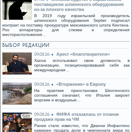
поставщиком шпионского оборудования
из-за плохого качества
В 2019 году израильский производитель
шпионского оборудования Septier подписал
контракт на поставку прокуратуре мексиканского штата Кинтана-
Роо аппаратуры для слежки и определения
месторасположения…
ВЫБОР РЕДАКЦИИ
Арест «благотворителя»
09.08.26
Хасна использовал свою должность в
организации, позиционировавшей себя как
международная…
«Вторжение» в Европу
09.08.26
На практике приостановка Шенгенского
соглашения означает, что Италия закроет
морские и воздушные…
ФИФА отказалась от планов
09.08.26
продажи прав на ЧМ
Ранее стало известно, что Джанни Инфантино
намерен продать доли в чемпионате мира по