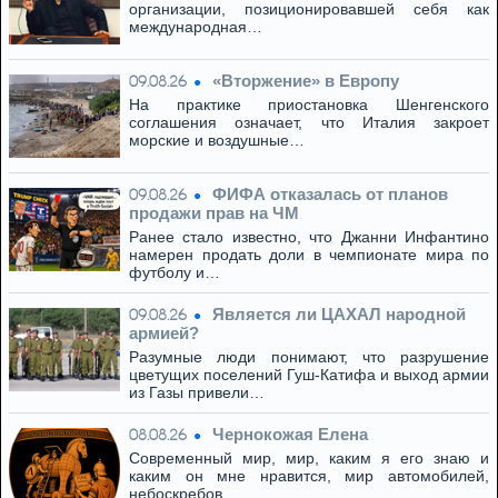
организации, позиционировавшей себя как
международная…
«Вторжение» в Европу
09.08.26
На практике приостановка Шенгенского
соглашения означает, что Италия закроет
морские и воздушные…
ФИФА отказалась от планов
09.08.26
продажи прав на ЧМ
Ранее стало известно, что Джанни Инфантино
намерен продать доли в чемпионате мира по
футболу и…
Является ли ЦАХАЛ народной
09.08.26
армией?
Разумные люди понимают, что разрушение
цветущих поселений Гуш-Катифа и выход армии
из Газы привели…
Чернокожая Елена
08.08.26
Современный мир, мир, каким я его знаю и
каким он мне нравится, мир автомобилей,
небоскребов,…