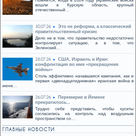
Помнится, когда в 2024 году украинские войска
вошли в Курскую область, крупный
отечественный…
Это не реформа, а классический
30.07.26
правительственный кризис
Дело не в том, что правительство недостаточно
контролирует ситуацию, а в том, что
Зеленский…
США, Израиль и Иран:
28.07.26
конфронтация во имя «прекращения
войны»
Столь эффективно начавшаяся кампания, как и
первая «двенадцатидневная» иранская война в
июне…
Перемирие в Йемене
26.07.26
прекратилось...
Трудно себе представить, чтобы хуситы
согласились на контроль над воздушным
пространством со…
ГЛАВНЫЕ НОВОСТИ