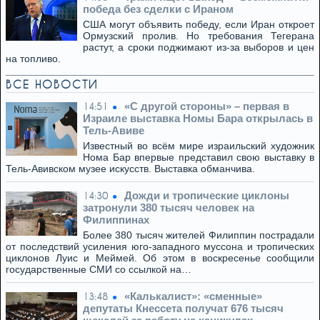
победа без сделки с Ираном
США могут объявить победу, если Иран откроет
Ормузский пролив. Но требования Тегерана
растут, а сроки поджимают из-за выборов и цен
на топливо.
ВСЕ НОВОСТИ
«С другой стороны» – первая в
14:51
Израиле выставка Номы Бара открылась в
Тель-Авиве
Известный во всём мире израильский художник
Нома Бар впервые представил свою выставку в
Тель-Авивском музее искусств. Выставка обманчива.
Дожди и тропические циклоны
14:30
затронули 380 тысяч человек на
Филиппинах
Более 380 тысяч жителей Филиппин пострадали
от последствий усиления юго-западного муссона и тропических
циклонов Луис и Меймей. Об этом в воскресенье сообщили
государственные СМИ со ссылкой на…
«Калькалист»: «сменные»
13:48
депутаты Кнессета получат 676 тысяч