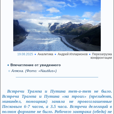
19.08.2025
Аналитика
Андрей Илларионов
Перезагрузка
конфронтации
Впечатление от увиденного
Аляска. (Фото: «Nautilus»)
Встречи Трампа и Путина тет-а-тет не было.
Встреча Трампа и Путина «на троих» (президент,
мининдел, помощник) заняла не провозглашенные
Песковым 6-7 часов, а 3.5 часа. Встречи делегаций в
полном формате не было. Рабочего завтрака (обеда) не