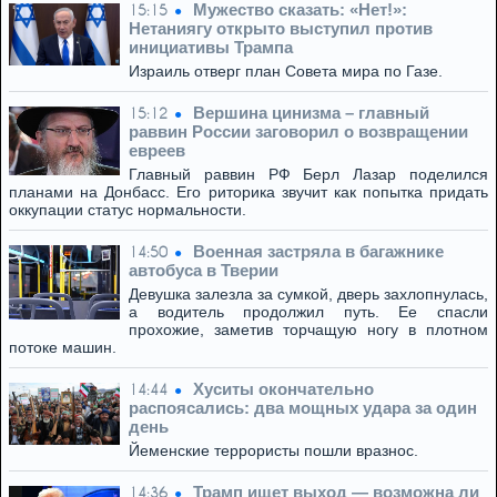
Мужество сказать: «Нет!»:
15:15
Нетаниягу открыто выступил против
инициативы Трампа
Израиль отверг план Совета мира по Газе.
Вершина цинизма – главный
15:12
раввин России заговорил о возвращении
евреев
Главный раввин РФ Берл Лазар поделился
планами на Донбасс. Его риторика звучит как попытка придать
оккупации статус нормальности.
Военная застряла в багажнике
14:50
автобуса в Тверии
Девушка залезла за сумкой, дверь захлопнулась,
а водитель продолжил путь. Ее спасли
прохожие, заметив торчащую ногу в плотном
потоке машин.
Хуситы окончательно
14:44
распоясались: два мощных удара за один
день
Йеменские террористы пошли вразнос.
Трамп ищет выход — возможна ли
14:36