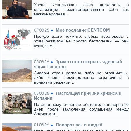
Хасна использовал свою должность в
организации, позиционировавшей себя как
международная…
Моё послание CENTCOM
07.08.26
Прежде всего поймите: любые переговоры с
этим режимом не просто бесполезны — они
хуже, чем…
Трамп готов открыть ядерный
05.08.26
ящик Пандоры
Лидеры стран региона либо не ограничены,
либо очень несущественно ограничены в
принятии решений,…
Настоящая причина кризиса в
03.08.26
Испании
По странному стечению обстоятельств через 10
дней после заключения соглашения между
Алжиром и…
Поворот рек и людей
01.08.26