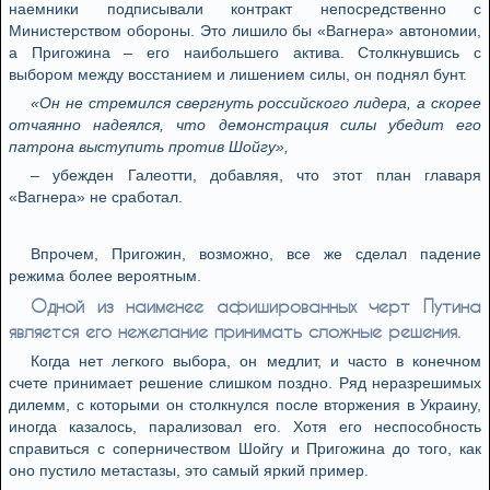
наемники подписывали контракт непосредственно с
Министерством обороны. Это лишило бы «Вагнера» автономии,
а Пригожина – его наибольшего актива. Столкнувшись с
выбором между восстанием и лишением силы, он поднял бунт.
«Он не стремился свергнуть российского лидера, а скорее
отчаянно надеялся, что демонстрация силы убедит его
патрона выступить против Шойгу»,
– убежден Галеотти, добавляя, что этот план главаря
«Вагнера» не сработал.
Впрочем, Пригожин, возможно, все же сделал падение
режима более вероятным.
Одной из наименее афишированных черт Путина
является его нежелание принимать сложные решения.
Когда нет легкого выбора, он медлит, и часто в конечном
счете принимает решение слишком поздно. Ряд неразрешимых
дилемм, с которыми он столкнулся после вторжения в Украину,
иногда казалось, парализовал его. Хотя его неспособность
справиться с соперничеством Шойгу и Пригожина до того, как
оно пустило метастазы, это самый яркий пример.