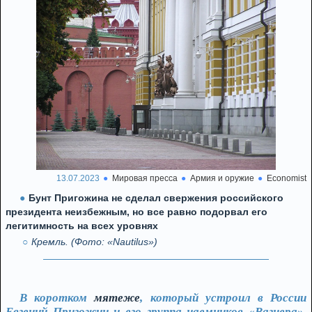
13.07.2023
Мировая пресса
Армия и оружие
Economist
Бунт Пригожина не сделал свержения российского
президента неизбежным, но все равно подорвал его
легитимность на всех уровнях
Кремль. (Фото: «Nautilus»)
В коротком
мятеже
, который устроил в России
Евгений Пригожин и его группа наемников «Вагнера»,