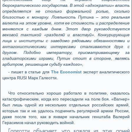
бюрократического государства. В этой «адхократии» власть
определяется не столько формальной ролью, сколько
близостью к монарху. Лояльность Путина – это реальная
валюта на этом уровне, хотя ее стоимость и распределение
меняются с каждым днем. Этот двор руководствуется
вековой тактикой «разделяй и властвуй». Конкурирующие
лица и институты с заведомо рядовыми обязанностями и
антагонистическими интересами сталкиваются друг с
другом. Подобно императору, присматривающему за
гладиаторскими играми, Путин стоит в стороне, являясь
арбитром, решающим судьбу каждого»,
- пишет в статье для
The Economist
эксперт аналитического
центра RUSI Марк Галеотти.
Что относительно хорошо работало в политике, оказалось
катастрофическим, когда его пересадили на поле боя. «Вагнер»
был лишь одной из нескольких отдельных российских армий,
которые так и не удалось подчинить регулярной армии России,
даже после того, как в январе начальник генштаба Валерий
Герасимов начал руководить войной.
Галеотти объясняет, что каждая из этих армий