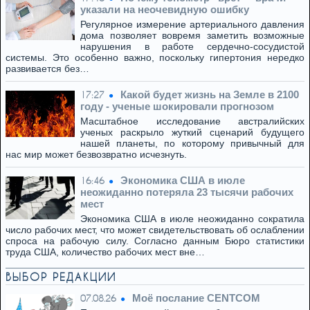
указали на неочевидную ошибку
Регулярное измерение артериального давления
дома позволяет вовремя заметить возможные
нарушения в работе сердечно-сосудистой
системы. Это особенно важно, поскольку гипертония нередко
развивается без…
Какой будет жизнь на Земле в 2100
17:27
году - ученые шокировали прогнозом
Масштабное исследование австралийских
ученых раскрыло жуткий сценарий будущего
нашей планеты, по которому привычный для
нас мир может безвозвратно исчезнуть.
Экономика США в июле
16:46
неожиданно потеряла 23 тысячи рабочих
мест
Экономика США в июле неожиданно сократила
число рабочих мест, что может свидетельствовать об ослаблении
спроса на рабочую силу. Согласно данным Бюро статистики
труда США, количество рабочих мест вне…
ВЫБОР РЕДАКЦИИ
Моё послание CENTCOM
07.08.26