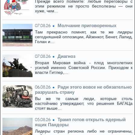
Прежде всего поймите: любые переговоры с
этим режимом не просто бесполезны — они
хуже, чем…
Молчание приговоренных
07.08.26
Там прекрасно помнят, как те же лидеры
сегодняшней оппозиции, Айзенкот, Бенет, Лапид,
Голан и…
Диагноз
07.08.26
Вторая Мировая война - плод многолетних
усилий именно Советской России. Приходом к
власти Гитлер,…
Ради этого вовсе не обязательно
06.08.26
разрушать страну
Вы же те самые люди, которые столь
настойчиво утверждают, что решения БАГАЦа
стоят выше…
Трамп готов открыть ядерный
05.08.26
ящик Пандоры
Лидеры стран региона либо не ограничены,