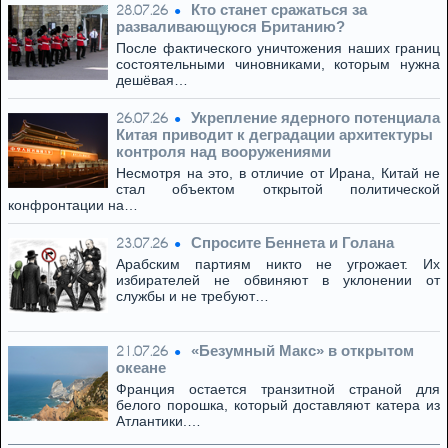
Кто станет сражаться за
28.07.26
разваливающуюся Британию?
После фактического уничтожения наших границ
состоятельными чиновниками, которым нужна
дешёвая…
Укрепление ядерного потенциала
26.07.26
Китая приводит к деградации архитектуры
контроля над вооружениями
Несмотря на это, в отличие от Ирана, Китай не
стал объектом открытой политической
конфронтации на…
Спросите Беннета и Голана
23.07.26
Арабским партиям никто не угрожает. Их
избирателей не обвиняют в уклонении от
службы и не требуют…
«Безумный Макс» в открытом
21.07.26
океане
Франция остается транзитной страной для
белого порошка, который доставляют катера из
Атлантики.…