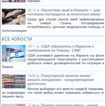
карьере…
Нашествие змей в Израиле — два
22:12
человека пострадали за несколько минут
Сразу два случая укусов змей зафиксированы
на севере страны, пострадавшим
потребовалась срочная медицинская помощь и
госпитализация.
ВСЕ НОВОСТИ
США обратились к Израилю с
19:11
требованием по Ливану - СМИ
США усиливают давление на Израиль на фоне
продолжающихся переговоров и рассчитывают
добиться новых договоренностей по ситуации в
Ливане.
Популярный напиток может
18:03
мешать похудению - предупреждение
диетолога
Многие выбирают его вместо сладкой газировки,
не подозревая, что такой выбор может помешать избавиться от
лишнего веса.
Почему тонометр «врет» - врачи
17:46