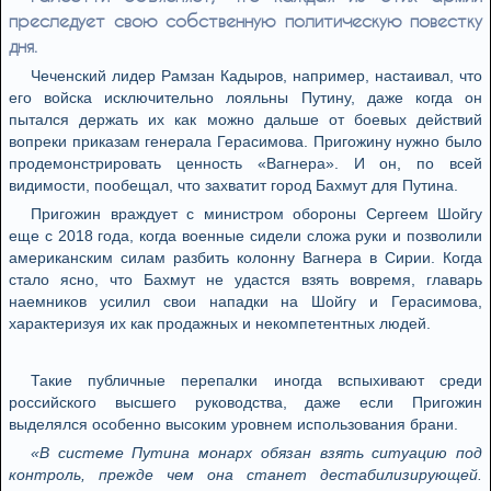
преследует свою собственную политическую повестку
дня.
Чеченский лидер Рамзан Кадыров, например, настаивал, что
его войска исключительно лояльны Путину, даже когда он
пытался держать их как можно дальше от боевых действий
вопреки приказам генерала Герасимова. Пригожину нужно было
продемонстрировать ценность «Вагнера». И он, по всей
видимости, пообещал, что захватит город Бахмут для Путина.
Пригожин враждует с министром обороны Сергеем Шойгу
еще с 2018 года, когда военные сидели сложа руки и позволили
американским силам разбить колонну Вагнера в Сирии. Когда
стало ясно, что Бахмут не удастся взять вовремя, главарь
наемников усилил свои нападки на Шойгу и Герасимова,
характеризуя их как продажных и некомпетентных людей.
Такие публичные перепалки иногда вспыхивают среди
российского высшего руководства, даже если Пригожин
выделялся особенно высоким уровнем использования брани.
«В системе Путина монарх обязан взять ситуацию под
контроль, прежде чем она станет дестабилизирующей.