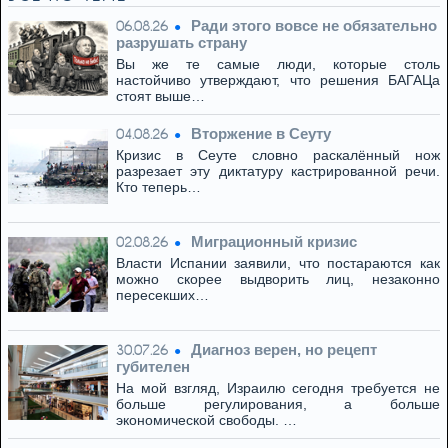
Ради этого вовсе не обязательно
06.08.26
разрушать страну
Вы же те самые люди, которые столь
настойчиво утверждают, что решения БАГАЦа
стоят выше…
Вторжение в Сеуту
04.08.26
Кризис в Сеуте словно раскалённый нож
разрезает эту диктатуру кастрированной речи.
Кто теперь…
Миграционный кризис
02.08.26
Власти Испании заявили, что постараются как
можно скорее выдворить лиц, незаконно
пересекших…
Диагноз верен, но рецепт
30.07.26
губителен
На мой взгляд, Израилю сегодня требуется не
больше регулирования, а больше
экономической свободы. …