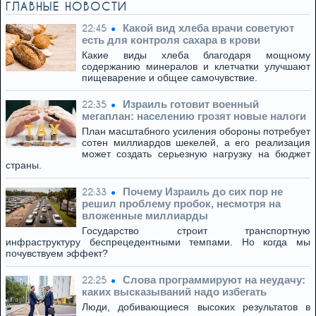
ГЛАВНЫЕ НОВОСТИ
Какой вид хлеба врачи советуют
22:45
есть для контроля сахара в крови
Какие виды хлеба благодаря мощному
содержанию минералов и клетчатки улучшают
пищеварение и общее самочувствие.
Израиль готовит военный
22:35
мегаплан: населению грозят новые налоги
План масштабного усиления обороны потребует
сотен миллиардов шекелей, а его реализация
может создать серьезную нагрузку на бюджет
страны.
Почему Израиль до сих пор не
22:33
решил проблему пробок, несмотря на
вложенные миллиарды
Государство строит транспортную
инфраструктуру беспрецедентными темпами. Но когда мы
почувствуем эффект?
Слова программируют на неудачу:
22:25
каких высказываний надо избегать
Люди, добивающиеся высоких результатов в