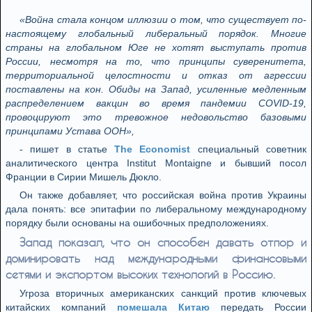
«Война стала концом иллюзии о том, что существует по-
настоящему глобальный либеральный порядок. Многие
страны на глобальном Юге не хотят выступать против
России, несмотря на то, что принципы суверенитета,
территориальной целостности и отказ от агрессии
поставлены на кон. Обиды на Запад, усиленные медленным
распределением вакцин во время пандемии COVID-19,
провоцируют это тревожное недовольство базовыми
принципами Устава ООН»,
- пишет в статье
The Economist
специальный советник
аналитического центра Institut Montaigne и бывший посол
Франции в Сирии Мишель Дюкло.
Он также добавляет, что российская война против Украины
дала понять: все эпитафии по либеральному международному
порядку были основаны на ошибочных предположениях.
Запад показал, что он способен давать отпор и
доминировать над международными финансовыми
сетями и экспортом высоких технологий в Россию.
Угроза вторичных американских санкций против ключевых
китайских компаний
помешала Китаю
передать России