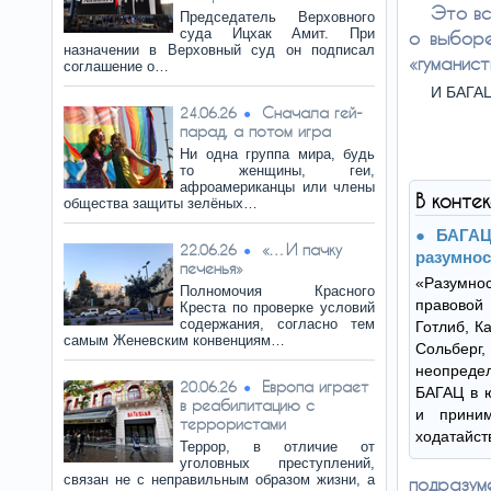
Это вс
Председатель Верховного
суда Ицхак Амит. При
о выборе
назначении в Верховный суд он подписал
«гуманист
соглашение о…
И БАГАЦ
Сначала гей-
24.06.26
парад, а потом игра
Ни одна группа мира, будь
то женщины, геи,
афроамериканцы или члены
В конте
общества защиты зелёных…
БАГАЦ
«…И пачку
22.06.26
разумнос
печенья»
«Разумн
Полномочия Красного
правовой
Креста по проверке условий
содержания, согласно тем
Готлиб, К
самым Женевским конвенциям…
Сольберг,
неопред
Европа играет
20.06.26
БАГАЦ в ю
в реабилитацию с
и прини
террористами
ходатайст
Террор, в отличие от
уголовных преступлений,
связан не с неправильным образом жизни, а
подразу