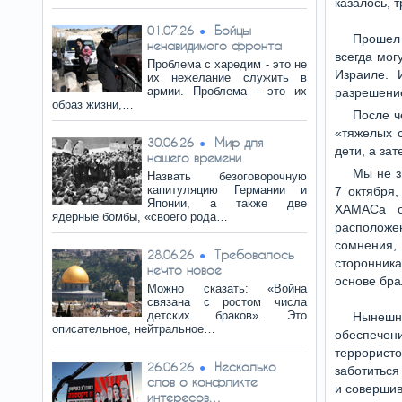
казалось, 
Бойцы
01.07.26
Прошел 
ненавидимого фронта
всегда мог
Проблема с харедим - это не
Израиле. 
их нежелание служить в
армии. Проблема - это их
разрешение
образ жизни,…
После ч
«тяжелых с
Мир для
30.06.26
дети, а зат
нашего времени
Мы не з
Назвать безоговорочную
капитуляцию Германии и
7 октября,
Японии, а также две
ХАМАСа о
ядерные бомбы, «своего рода…
расположе
сомнения,
Требовалось
28.06.26
сторонник
нечто новое
основе бра
Можно сказать: «Война
связана с ростом числа
детских браков». Это
Нынешн
описательное, нейтральное…
обеспечени
террористо
Несколько
26.06.26
заботиться
слов о конфликте
и совершив
интересов…