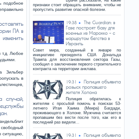
Врачи рассказали, на какие
ь подобное
признаки стоит обращать внимание, чтобы не
еправильно
пропустить развитие опасной болезни.
The Guardian: в
19:38
оставлять
Газе построят базу для
ории ПА в
военных из Марокко – с
 изменить
маршрутом бегства в
Израиль
Совет мира, созданный в январе по
и т.д. Любое
инициативе президента США Дональда
судьями.
Трампа для восстановления сектора Газы,
сообщил о заключении первого строительного
контракта на территории анклава.
на Зильбер
ропускать в
Полиция объявила
19:31
алестинцев,
розыск пропавшего
жителя Холона
а случай,
Полиция обратилась к
жителям с просьбой помочь в поисках 53-
ецслужбы
летнего Итая Хаима (Меира) Багдади,
ан.
проживающего в Холоне. Мужчина считается
пропавшим без вести после того, как его в
андельблит
последний раз видели…
и свободный
ю ситуацию,
Полиция объявила
19:31