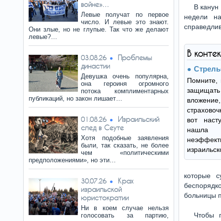
войне»…
В канун
Левые получат по первое
недели н
число. И левые это знают.
справедлив
Они злые, но не глупые. Так что же делают
левые?…
В конте
Проблемы
03.08.26
династии
Стрель
Девушка очень популярна,
Помните, 
она героиня огромного
защищат
потока комплиментарных
публикаций, но закон лишает…
вложени
страховоч
Израильский
01.08.26
вот наст
след в Сеуте
нашла
Хотя подобные заявления
неэффек
были, так сказать, не более
израильск
чем «политическими
предположениями», но эти…
которые с
Крах
30.07.26
беспорядк
израильской
больницы п
юристократии
Ни в коем случае нельзя
Чтобы 
голосовать за партию,