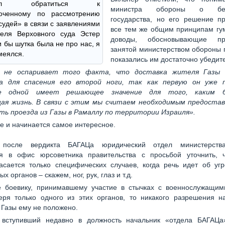
ожил обратиться к
министра обороны о безо
оченному по рассмотрению
государства, но его решение пр
судей» в связи с заявлениями
все тем же общим принципам гум
теля Верховного суда Эстер
доводы, обосновывающие пра
и бы шутка была не про нас, я
занятой министерством обороны 
меялся.
показались им достаточно убедит
 не оспаривает того факта, что доставка жителя Газы 
а для спасения его второй ноги, так как первую он уже 
ие одной имеет решающее значение для того, каким 
ая жизнь. В связи с этим мы считаем необходимым предоста
ть проезда из Газы в Рамаллу по территории Израиля».
е и начинается самое интересное.
 после вердикта БАГАЦа юридический отдел министерств
я в офис юрсоветника правительства с просьбой уточнить, 
асается только специфических случаев, когда речь идет об угр
х органов – скажем, ног, рук, глаз и т.д.
е боевику, принимавшему участие в стычках с военнослужащи
теря только одного из этих органов, то никакого разрешения н
 Газы ему не положено.
 вступивший недавно в должность начальник «отдела БАГАЦ