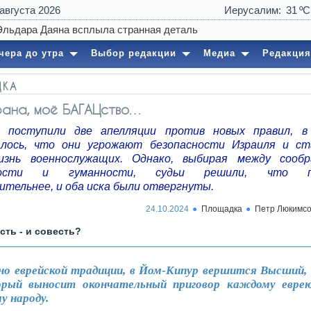
 августа 2026
Иерусалим
31
чера до утра
Выбор редакции
Медиа
Редакция
ДКА
рана, моё БАГАЦство…
 поступили две апелляции против новых правил, в
лось, что они угрожают безопасности Израиля и с
изнь военнослужащих. Однако, выбирая между сооб
сности и гуманности, судьи решили, что по
ительнее, и оба иска были отвергнуты.
24.10.2024
Площадка
Петр Люкимс
есть - и совесть?
но еврейской традиции, в Йом-Кипур вершится Высший,
орый выносит окончательный приговор каждому евре
у народу.