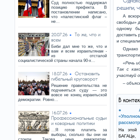
Однако
Суд полностью поддержал
решили, ч
позицию префекта. В
постановлении написано,
А вскор
что «палестинский флаг –
не…
свободы» д
одному бы
То же, что и
20.07.26
доставить 
всем
и специали
Биби дал мне то же, что и
Однако 
вам и всем израильтянам -
транспорти
из отсталой
социалистической страны начала 90-х…
«Речь и
Так с как
Остановить
18.07.26
участвуй о
гибельный круговорот
– объяс
Решение правительства не
подчиняться суду — это
вовсе не конец израильской
В конте
демократии. Ровно…
16.07.26
«Упо
Профессиональные судьи
рассмотр
и коварные политики
На этой 
…Я готов платить за
выборы, сколько бы они ни
БАГАЦе,
стоили. Такова цена демократии.