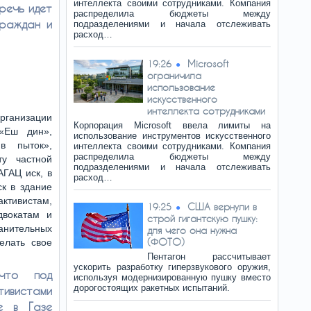
интеллекта своими сотрудниками. Компания
речь идет
распределила бюджеты между
граждан и
подразделениями и начала отслеживать
расход…
Microsoft
19:26
ограничила
использование
искусственного
интеллекта сотрудниками
ганизации
Корпорация Microsoft ввела лимиты на
«Еш дин»,
использование инструментов искусственного
в пыток»,
интеллекта своими сотрудниками. Компания
распределила бюджеты между
ту частной
подразделениями и начала отслеживать
АГАЦ иск, в
расход…
ск в здание
ктивистам,
США вернули в
19:25
двокатам и
строй гигантскую пушку:
нительных
для чего она нужна
(ФОТО)
елать свое
Пентагон рассчитывает
ускорить разработку гиперзвукового оружия,
 что под
используя модернизированную пушку вместо
дорогостоящих ракетных испытаний.
вистами
е в Газе