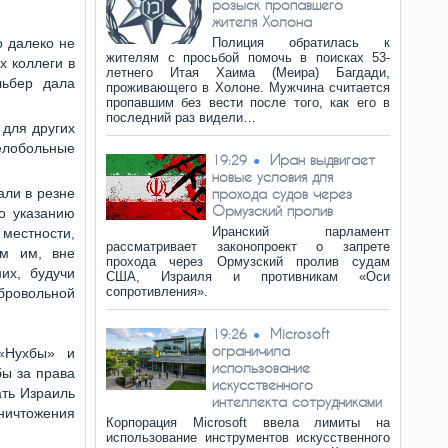
розыск пропавшего
жителя Холона
о далеко не
Полиция обратилась к
жителям с просьбой помочь в поисках 53-
х коллеги в
летнего Итая Хаима (Меира) Багдади,
льбер дала
проживающего в Холоне. Мужчина считается
пропавшим без вести после того, как его в
последний раз видели…
 для других
желобольные
Иран выдвигает
19:29
новые условия для
али в резне
прохода судов через
Ормузский пролив
по указанию
Иранский парламент
естности,
рассматривает законопроект о запрете
ом им, вне
прохода через Ормузский пролив судам
их, будучи
США, Израиля и противникам «Оси
сопротивления».
бровольной
Microsoft
19:26
ограничила
«Нухбы» и
использование
бы за права
искусственного
ать Израиль
интеллекта сотрудниками
уничтожения
Корпорация Microsoft ввела лимиты на
использование инструментов искусственного