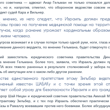
ого советника — адвокат Анар Гельман не только отказался дат
е, но и, напротив, отметил, что оборонном ведомстве совсем н
дикт судей Кара и Вильнер.
 мнению, из него следует, что Израиль должен пред
Газы право на получение медицинской помощи на террит
учае, когда ранение угрожает кардинальным образом
жизни человека.
угроза возникает и в случае потери только одной руки, ноги, глаза 
имание данного вердикта, по мнению Гельмана, будет отвергнуто 
ний заместитель юридического советника правительства Ди
 мнение Гельмана. Более того, заявила, что Израиль должен п
А всех тяжело раненных в результате столкновений у забора п
чь об ампутации или о каком-либо другом ранении.
стве единственного препятствия этому Зильбер видел
аненный известен ШАБАКу и с точки зрения этой сп
ляет собой угрозу для безопасности Израиля и его гражд
урор Шай Ницан и юридический советник правительства Амихай М
трактовку Зильбер, и с тех пор Израиль обеспечил практическ
Газы в Рамаллу воевавшим против него боевикам. Более абсурдну