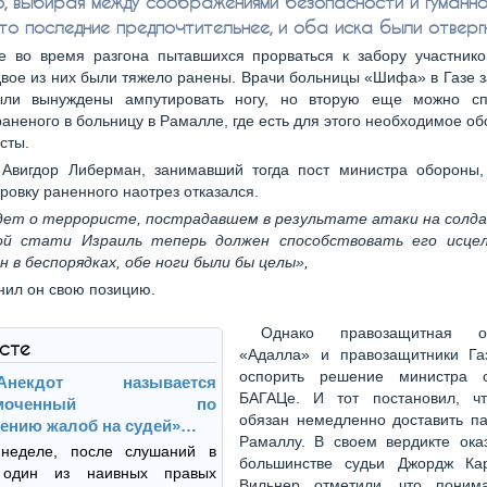
, выбирая между соображениями безопасности и гуманнос
то последние предпочтительнее, и оба иска были отверг
е во время разгона пытавшихся прорваться к забору участник
вое из них были тяжело ранены. Врачи больницы «Шифа» в Газе з
ли вынуждены ампутировать ногу, но вторую еще можно сп
раненого в больницу в Рамалле, где есть для этого необходимое о
сты.
Авигдор Либерман, занимавший тогда пост министра обороны,
ровку раненного наотрез отказался.
дет о террористе, пострадавшем в результате атаки на солд
ой стати Израиль теперь должен способствовать его исце
н в беспорядках, обе ноги были бы целы»,
нил он свою позицию.
Однако правозащитная ор
ксте
«Адалла» и правозащитники Г
оспорить решение министра 
Анекдот называется
БАГАЦе. И тот постановил, ч
лномоченный по
обязан немедленно доставить па
ению жалоб на судей»…
Рамаллу. В своем вердикте ока
неделе, после слушаний в
большинстве судьи Джордж Ка
 один из наивных правых
Вильнер отметили, что поним