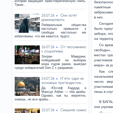
которая защищает юристократическую гниль.
безопасно
Такая…
памятные 
забрасыва
Они хотят
28.07.26
в них.
доминировать
Сегодня
Либеральные общества
было приу
настолько привыкли к
свободе, настолько ею
забора, чт
избалованы, что им кажется, будто…
на террито
Со врем
От пессимизма
26.07.26
свободы»,
к социализму
местах гр
Зохран Мамдани,
участнико
победивший на выборах
мэра годом ранее, выиграл
мира» за р
среди избирателей Gen Z с разрывом…
Как сл
начальник
И это один из
24.07.26
число жер
основных претендентов…
участника
Да, Юссеф Хаддад и
лишь в слу
Мансур Аббас — оба арабы.
Однако, как ты, вероятно,
знаешь, не все арабы…
В БАГАЦ
они угрожа
Смешная сумма
22.07.26