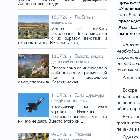
предл
Альтернатива в виде…
«Уполном
жалоб на 
Любить и
15.07.26
председа
защищать
Хают. Есл
Можно не любить
бы тоже с
поселенцев. Не соглашаться
с их образом действий и
образом мысли. Не верить в то,…
«Никто
необходим
Европа снова
13.07.26
сохранен
дала себя похитить
последующ
Европа сама себя продала в
возможнос
рабство за демографический
патч и моральное
А дальш
самоуспокоение. Классическая…
Вскоре
Если однажды
11.07.26
обращаетс
придётся решать…
решение к
Киссинджер не стал
обоих парны
угрожать Израилю —
прекрасно понимая, что это
Если ж
ничего не даст. Вместо этого он…
грозит по
лечение из
Главная
09.07.26
Однако
ошибка Синвара