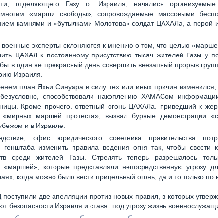
сти, отделяющего Газу от Израиля, начались организуем
многим «марши свободы», сопровождаемые массовыми бесп
нием камнями и «бутылками Молотова» солдат ЦАХАЛа, а порой и
 военные эксперты склоняются к мнению о том, что целью «марш
чить ЦАХАЛ к постоянному присутствию тысяч жителей Газы у по
обы в один не прекрасный день совершить внезапный прорыв груп
рию Израиля.
енем план Яхьи Синуара в силу тех или иных причин изменился,
 безусловно, способствовали накоплению ХАМАСом информаци
аницы. Кроме прочего, ответный огонь ЦАХАЛа, приведший к жер
в «мирных маршей протеста», вызвал бурные демонстрации «с
убежом и в Израиле.
едствие, офис юридического советника правительства пот
а генштаба изменить правила ведения огня так, чтобы свести 
тв среди жителей Газы. Стрелять теперь разрешалось тол
м «маршей», которые представляли непосредственную угрозу дл
чаях, когда можно было вести прицельный огонь, да и то только по 
 поступили две апелляции против новых правил, в которых утверж
ют безопасности Израиля и ставят под угрозу жизнь военнослужащ