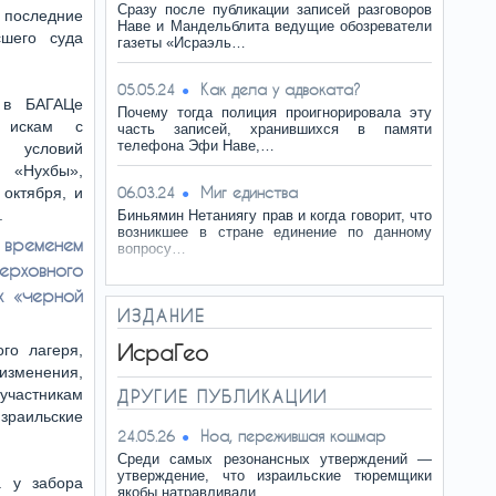
Сразу после публикации записей разговоров
в последние
Наве и Мандельблита ведущие обозреватели
шего суда
газеты «Исраэль…
Как дела у адвоката?
05.05.24
 в БАГАЦе
Почему тогда полиция проигнорировала эту
 искам с
часть записей, хранившихся в памяти
телефона Эфи Наве,…
 условий
«Нухбы»,
Миг единства
октября, и
06.03.24
.
Биньямин Нетаниягу прав и когда говорит, что
возникшее в стране единение по данному
ременем
вопросу…
ерховного
х «черной
ИЗДАНИЕ
ИсраГео
го лагеря,
изменения,
участникам
ДРУГИЕ ПУБЛИКАЦИИ
зраильские
Ноа, пережившая кошмар
24.05.26
Среди самых резонансных утверждений —
утверждение, что израильские тюремщики
а у забора
якобы натравливали…