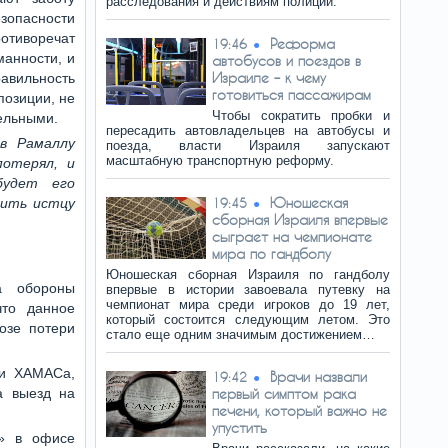
расследования и действиям полиции.
пасности
отиворечат
Реформа
19:46
анности, и
автобусов и поездов в
Израиле – к чему
вильность
готовиться пассажирам
позиции, не
Чтобы сократить пробки и
ельными.
пересадить автовладельцев на автобусы и
в Рамаллу
поезда, власти Израиля запускают
масштабную транспортную реформу.
потерял, и
будет его
Юношеская
вить истцу
19:45
сборная Израиля впервые
сыграет на чемпионате
мира по гандболу
Юношеская сборная Израиля по гандболу
а обороны
впервые в истории завоевала путевку на
чемпионат мира среди игроков до 19 лет,
что данное
который состоится следующим летом. Это
озе потери
стало еще одним значимым достижением…
ми ХАМАСа,
Врачи назвали
19:42
а выезд на
первый симптом рака
печени, который важно не
упустить
а» в офисе