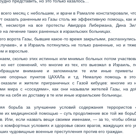
трудно представить, но это только казалось…
всего месяц с небольшим, и врачи в Рамалле констатировали, чт
ут оказать раненным из Газы столь же эффективную помощь, как и
И, несмотря на все протесты Авигдора Либермана, Дина Зи
 на лечение таких раненных в израильских больницах.
его ворота Газы, бывшие какое-то время закрытыми, распахнулись
лучаев», и в Израиль потянулись не только раненные, но и тя
ем и взрослые.
наем, сколько этих истинных или мнимых больных потом участвов
 но нет сомнений, что многие из тех, кто выезжал в Израиль, 
бращали внимание и запоминали те или иные приметы м
ние опорных пунктов ЦАХАЛа и т.д. Немалую помощь в эт
 оказали и жители приграничных с Газой кибуцев: многие из н
ами мира с «соседями», как они называли жителей Газы, на до
ли на себя их доставку в те или иные израильские больницы.
яя борьба за улучшение условий содержания террористов 
е их медицинской помощью – суть продолжение все той же борь
в. Или, если назвать вещи своими именами, — за то, чтобы обяз
 о комфортных условиях и здоровье своих врагов, жаждущих его 
ших чудовищные военные преступления против его граждан.