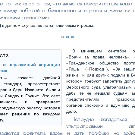
е тот же спор о том, что является приоритетным, когда 
 между заботой о безопасности страны и жизни ее 
ическими ценностями».
 в данном случае является ключевым игроком.
* * *
В минувшем сентябре ор
ксте
«Врачи за права человека», 
«Гражданское общество проти
 и неразумный «принцип
«Гиша» («Подход»), «За защи
ти»
жизни» и ряд других подали в Б
ость» создает двойной
котором требуют запретить допу
 стандарт, предостерегают
Верховного суда ультраправым а
араи и Дери. Извините, были и
дабы те не мешали судьям, а
 и Ландау и Грунис. Это сеет
представителям правоохра
еленность и превращает
органов спокойно и вдумчиво д
ридическую рулетку, которая
дело.
мает решения по каждому
Нетрудно догадаться,
ву.
ультраправыми акти
меваются родители, вдовы и дети погибших на войн