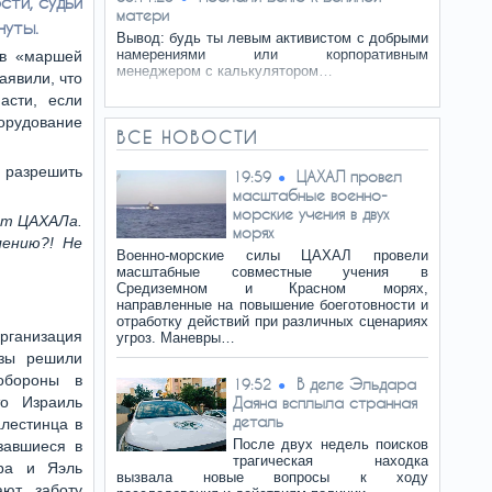
ти, судьи
матери
нуты.
Вывод: будь ты левым активистом с добрыми
намерениями или корпоративным
ов «маршей
менеджером с калькулятором…
аявили, что
асти, если
борудование
ВСЕ НОВОСТИ
 разрешить
ЦАХАЛ провел
19:59
масштабные военно-
морские учения в двух
ат ЦАХАЛа.
морях
лению?! Не
Военно-морские силы ЦАХАЛ провели
масштабные совместные учения в
Средиземном и Красном морях,
направленные на повышение боеготовности и
отработку действий при различных сценариях
ганизация
угроз. Маневры…
азы решили
обороны в
В деле Эльдара
19:52
то Израиль
Даяна всплыла странная
деталь
лестинца в
После двух недель поисков
завшиеся в
трагическая находка
ра и Яэль
вызвала новые вопросы к ходу
ают заботу