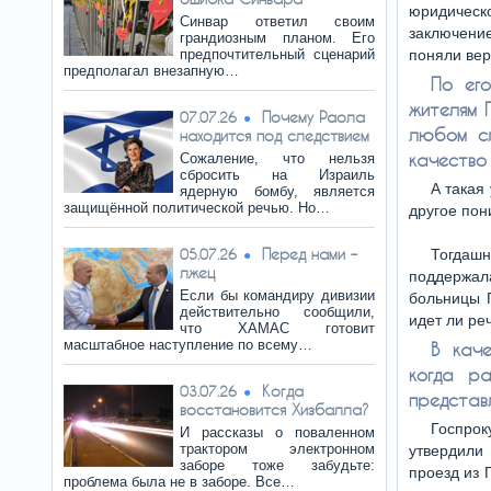
юридическ
Синвар ответил своим
заключени
грандиозным планом. Его
предпочтительный сценарий
поняли вер
предполагал внезапную…
По его
жителям 
Почему Раола
07.07.26
любом сл
находится под следствием
качество 
Сожаление, что нельзя
сбросить на Израиль
А такая 
ядерную бомбу, является
защищённой политической речью. Но…
другое пон
Перед нами –
05.07.26
Тогдаш
лжец
поддержала
Если бы командиру дивизии
больницы П
действительно сообщили,
идет ли ре
что ХАМАС готовит
масштабное наступление по всему…
В каче
когда р
Когда
03.07.26
представ
восстановится Хизбалла?
Госпрок
И рассказы о поваленном
трактором электронном
утвердили 
заборе тоже забудьте:
проезд из 
проблема была не в заборе. Все…