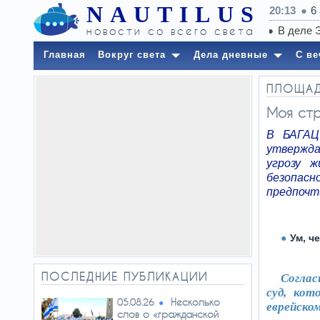
NAUTILUS
20:13
6
новости со всего света
Главная
Вокруг света
Дела дневные
С ве
ПЛОЩА
Моя ст
В БАГАЦ
утвержда
угрозу ж
безопа
предпочт
Ум, ч
ПОСЛЕДНИЕ ПУБЛИКАЦИИ
Соглас
суд, кот
Несколько
05.08.26
еврейском
слов о «гражданской