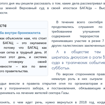
 этого дня мы решили рассказать о том, какие дела рассматривал 
аш земной Верховный суд в своей ипостаси БАГАЦа – Выс
ости.
В течение всего сентября
ксте
продолжались слушания по
требованием улучшения
ба внутри бронежилета
содержания террористов 
как объясняли нам, что стоит
принимавших участие в резне 7 
ь БАГАЦ – это окупаемое
других палестинских заключенных
е, потому что БАГАЦ как
А в обществе тем в
ная сетка в трудный день. И
ширилась дискуссия о роли В
упил этот день, и система
 отговорку своей
суда в трагических события
тивности – все по вине
субботы».
ого правительства.
По версии сторонников право
немалую роль в них сыграли 
удьи внесли в правила открытия огня по организаторам и 
ов у пограничного забора, и постановления, обязывающие и
ринимать на лечение жителей сектора Газы.
понять, о чем идет речь, нужно вернуться в 2018 год, когд