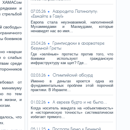
ые ХАМАСом
орядками и
Афродита Латинопулу:
07.05.26
 стрельбой
«Езжайте в Газу!»
Европа стала неузнаваемой, наполненной
Мухаммедами и Махмудами, которые
ей свободы»
ненавидят нас во имя…
граничного
пы боевиков
Гринписдюки в фарватере
25.04.26
безумной Греты
 но «марши
Где «зелёные» протесты против того, что
и о слабых
боевики используют гражданскую
инфраструктуру как щит? Где…
твам среди
торонников
Олимпийский абсурд
02.03.26
Именно в деньгах кроется одна из
ребовал от
фундаментальных проблем этой порочной
к минимуму
практики. В Израиле…
ько по тем
я жизни, и
А eвpeeв будто и не было…
01.02.26
ногам.
Когда носитель мандата на «объективность»
и «историческую точность» систематически
далось, что
избегает прямого…
их.
Послали Беню к Бениной
05.11.25