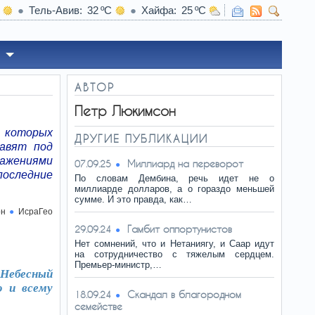
Тель-Авив
32
Хайфа
25
19:46
Реформа авто
АВТОР
Петр Люкимсон
 которых
ДРУГИЕ ПУБЛИКАЦИИ
тавят под
ражениями
Миллиард на переворот
07.09.25
следние
По словам Дембина, речь идет не о
миллиарде долларов, а о гораздо меньшей
сумме. И это правда, как…
он
ИсраГео
Гамбит оппортунистов
29.09.24
Нет сомнений, что и Нетаниягу, и Саар идут
на сотрудничество с тяжелым сердцем.
Премьер-министр,…
 Небесный
ю и всему
Скандал в благородном
18.09.24
семействе