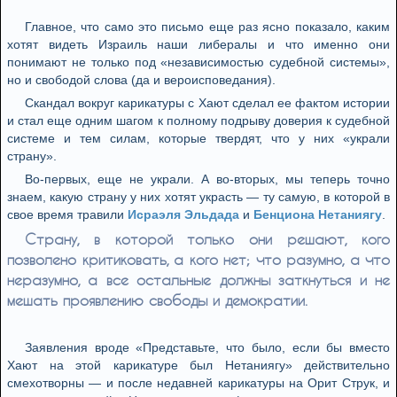
Главное, что само это письмо еще раз ясно показало, каким
хотят видеть Израиль наши либералы и что именно они
понимают не только под «независимостью судебной системы»,
но и свободой слова (да и вероисповедания).
Скандал вокруг карикатуры с Хают сделал ее фактом истории
и стал еще одним шагом к полному подрыву доверия к судебной
системе и тем силам, которые твердят, что у них «украли
страну».
Во-первых, еще не украли. А во-вторых, мы теперь точно
знаем, какую страну у них хотят украсть — ту самую, в которой в
свое время травили
Исраэля Эльдада
и
Бенциона Нетаниягу
.
Страну, в которой только они решают, кого
позволено критиковать, а кого нет; что разумно, а что
неразумно, а все остальные должны заткнуться и не
мешать проявлению свободы и демократии.
Заявления вроде «Представьте, что было, если бы вместо
Хают на этой карикатуре был Нетаниягу» действительно
смехотворны — и после недавней карикатуры на Орит Струк, и