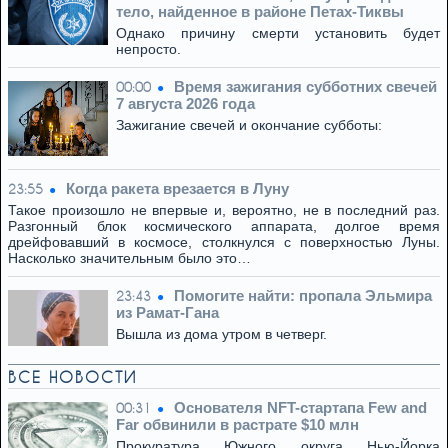
тело, найденное в районе Петах-Тиквы
Однако причину смерти установить будет
непросто.
Время зажигания субботних свечей
00:00
7 августа 2026 года
Зажигание свечей и окончание субботы:
Когда ракета врезается в Луну
23:55
Такое произошло не впервые и, вероятно, не в последний раз.
Разгонный блок космического аппарата, долгое время
дрейфовавший в космосе, столкнулся с поверхностью Луны.
Насколько значительным было это…
Помогите найти: пропала Эльмира
23:43
из Рамат-Гана
Вышла из дома утром в четверг.
ВСЕ НОВОСТИ
Основателя NFT-стартапа Few and
00:31
Far обвинили в растрате $10 млн
Прокуратура Южного округа Нью-Йорка