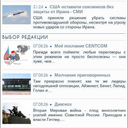
США оставили союзников без
21:24
защиты от Ирана - СМИ
США приняли решение убрать системы
противовоздушной обороны, несмотря на угрозу
новых ударов со стороны Ирана.
ВЫБОР РЕДАКЦИИ
Моё послание CENTCOM
07.08.26
Прежде всего поймите: любые переговоры с
этим режимом не просто бесполезны — они
хуже, чем…
Молчание приговоренных
07.08.26
Там прекрасно помнят, как те же лидеры
сегодняшней оппозиции, Айзенкот, Бенет, Лапид,
Голан и…
Диагноз
07.08.26
Вторая Мировая война - плод многолетних
усилий именно Советской России. Приходом к
власти Гитлер,…