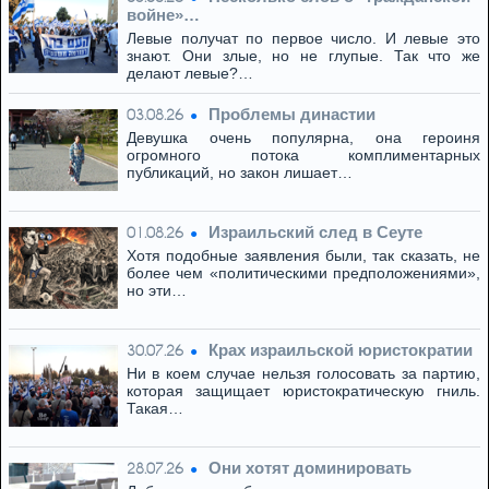
войне»…
Левые получат по первое число. И левые это
знают. Они злые, но не глупые. Так что же
делают левые?…
Проблемы династии
03.08.26
Девушка очень популярна, она героиня
огромного потока комплиментарных
публикаций, но закон лишает…
Израильский след в Сеуте
01.08.26
Хотя подобные заявления были, так сказать, не
более чем «политическими предположениями»,
но эти…
Крах израильской юристократии
30.07.26
Ни в коем случае нельзя голосовать за партию,
которая защищает юристократическую гниль.
Такая…
Они хотят доминировать
28.07.26