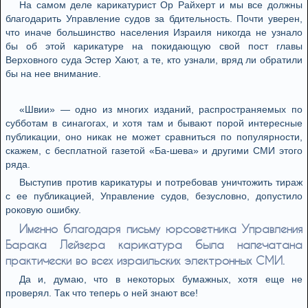
На самом деле карикатурист Ор Райхерт и мы все должны
благодарить Управление судов за бдительность. Почти уверен,
что иначе большинство населения Израиля никогда не узнало
бы об этой карикатуре на покидающую свой пост главы
Верховного суда Эстер Хают, а те, кто узнали, вряд ли обратили
бы на нее внимание.
«Швии» — одно из многих изданий, распространяемых по
субботам в синагогах, и хотя там и бывают порой интересные
публикации, оно никак не может сравниться по популярности,
скажем, с бесплатной газетой «Ба-шева» и другими СМИ этого
ряда.
Выступив против карикатуры и потребовав уничтожить тираж
с ее публикацией, Управление судов, безусловно, допустило
роковую ошибку.
Именно благодаря письму юрсоветника Управления
Барака Лейзера карикатура была напечатана
практически во всех израильских электронных СМИ.
Да и, думаю, что в некоторых бумажных, хотя еще не
проверял. Так что теперь о ней знают все!