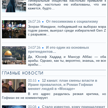
Либеральные общества настолько привыкли к
свободе, настолько ею избалованы, что им
кажется, будто…
От пессимизма к социализму
26.07.26
Зохран Мамдани, победивший на выборах мэра
годом ранее, выиграл среди избирателей Gen Z
с разрывом…
И это один из основных
24.07.26
претендентов…
Да, Юссеф Хаддад и Мансур Аббас — оба
арабы. Однако, как ты, вероятно, знаешь, не все
арабы…
ГЛАВНЫЕ НОВОСТИ
12 канал: план смены власти в
00:33
Иране провалился, и Роман Гофман
меняет людей в «Мосаде»
В его адрес раздалась резкая критика, но
Гофман ее не комментирует.
Стало известно, кому принадлежит
00:08