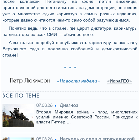
после коллажей Нетаниягу на фоне петли виселицы,
приготовленной для него гильотины на демонстрации, не говоря
уже о множестве едких карикатур в самых разных изданиях,
которые давно считаются чем-то само собой разумеющимся.
Понятно ведь, что в стране, где царит диктатура, карикатуры
на диктатора во всех СМИ — обычное дело.
А вы только попробуйте опубликовать карикатуру на экс-главу
Верховного суда в подлинно свободной и демократической
стране!
* * *
Петр Люкимсон
«Новости недели»
«ИсраГЕО»
ВСЁ ПО ТЕМЕ
Диагноз
07.08.26
Вторая Мировая война - плод многолетних
усилий именно Советской России. Приходом к
власти Гитлер,…
Несколько слов о «гражданской
05.08.26