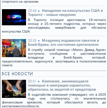
спиртного на организм.
Нападение на консульство США в
22:44
Торонто – новые сведения
В Торонто полиция арестовала 19-летнего
юношу и 15-летнего подростка, которых через
мессенджеры завербовали для обстрела
консульства США.
Младенец подавился пакетом в
22:33
Бней-Браке, его состояние критическое
В службу скорой помощи «Маген Давид Адом»
поступило сообщение о шестимесячном
младенце в Бней-Браке, который,
предположительно, задохнулся, запутавшись в полиэтиленовом
пакете.
ВСЕ НОВОСТИ
Компания, занимающаяся
22:31
помощью в эмиграции израильтян,
обратилась за защитой от кредиторов
В ходатайстве компания утверждает, что в 2025
году она столкнулась со значительным
финансовым кризисом, который обострился вплоть до
неплатежеспособности.