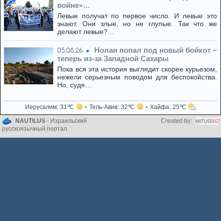
войне»…
Левые получат по первое число. И левые это
знают. Они злые, но не глупые. Так что же
делают левые?…
Нолан попал под новый бойкот −
05.08.26
теперь из‑за Западной Сахары
Пока вся эта история выглядит скорее курьезом,
нежели серьезным поводом для беспокойства.
Но, судя…
Иерусалим
31
Тель-Авив
32
Хайфа
25
NAUTILUS
- Израильский
Created by:
русскоязычный портал