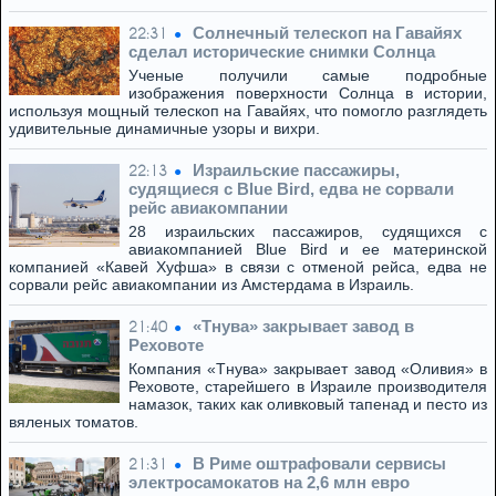
Солнечный телескоп на Гавайях
22:31
сделал исторические снимки Солнца
Ученые получили самые подробные
изображения поверхности Солнца в истории,
используя мощный телескоп на Гавайях, что помогло разглядеть
удивительные динамичные узоры и вихри.
Израильские пассажиры,
22:13
судящиеся с Blue Bird, едва не сорвали
рейс авиакомпании
28 израильских пассажиров, судящихся с
авиакомпанией Blue Bird и ее материнской
компанией «Кавей Хуфша» в связи с отменой рейса, едва не
сорвали рейс авиакомпании из Амстердама в Израиль.
«Тнува» закрывает завод в
21:40
Реховоте
Компания «Тнува» закрывает завод «Оливия» в
Реховоте, старейшего в Израиле производителя
намазок, таких как оливковый тапенад и песто из
вяленых томатов.
В Риме оштрафовали сервисы
21:31
электросамокатов на 2,6 млн евро