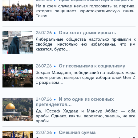
Ни в коем случае нельзя голосовать за партию,
которая защищает юристократическую гниль.
Такая…
Они хотят доминировать
28.07.26
Либеральные общества настолько привыкли к
свободе, настолько ею избалованы, что им
кажется, будто…
От пессимизма к социализму
26.07.26
Зохран Мамдани, победивший на выборах мэра
годом ранее, выиграл среди избирателей Gen Z
с разрывом…
И это один из основных
24.07.26
претендентов…
Да, Юссеф Хаддад и Мансур Аббас — оба
арабы. Однако, как ты, вероятно, знаешь, не все
арабы…
Смешная сумма
22.07.26