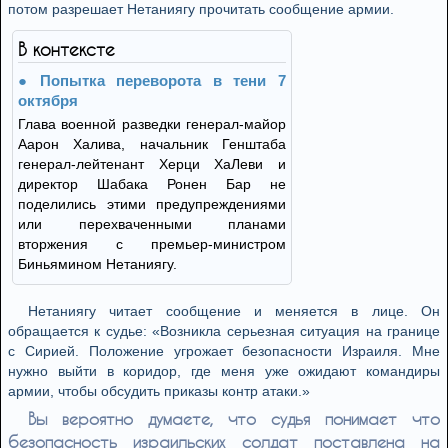
потом разрешает Нетаниягу прочитать сообщение армии.
В контексте
Попытка переворота в тени 7
октября
Глава военной разведки генерал-майор
Аарон Халива, начальник Генштаба
генерал-лейтенант Херци ХаЛеви и
директор Шабака Ронен Бар не
поделились этими предупреждениями
или перехваченными планами
вторжения с премьер-министром
Биньямином Нетаниягу.
Нетаниягу читает сообщение и меняется в лице. Он
обращается к судье: «Возникла серьезная ситуация на границе
с Сирией. Положение угрожает безопасности Израиля. Мне
нужно выйти в коридор, где меня уже ожидают командиры
армии, чтобы обсудить приказы контр атаки.»
Вы вероятно думаете, что судья понимает что
безопасность израильских солдат поставлена на