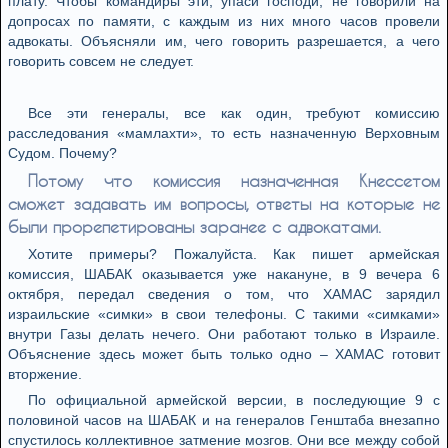
плату. Чтобы командиры эти, упаси господи, не говорили на
допросах по памяти, с каждым из них много часов провели
адвокаты. Объясняли им, чего говорить разрешается, а чего
говорить совсем не следует.
Все эти генералы, все как один, требуют комиссию
расследования «мамлахти», то есть назначенную Верховным
Судом. Почему?
Потому что комиссия назначенная Кнессетом
сможет задавать им вопросы, ответы на которые не
были прорепетированы заранее с адвокатами.
Хотите примеры? Пожалуйста. Как пишет армейская
комиссия, ШАБАК оказывается уже накануне, в 9 вечера 6
октября, передал сведения о том, что ХАМАС зарядил
израильские «симки» в свои телефоны. С такими «симками»
внутри Газы делать нечего. Они работают только в Израиле.
Объяснение здесь может быть только одно – ХАМАС готовит
вторжение.
По официальной армейской версии, в последующие 9 с
половиной часов на ШАБАК и на генералов Генштаба внезапно
спустилось коллективное затмение мозгов. Они все между собой