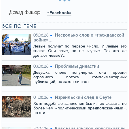
* * *
Давид Фишер
«Facebook»
ВСЁ ПО ТЕМЕ
Несколько слов о «гражданской
05.08.26
войне»…
Левые получат по первое число. И левые это
знают. Они злые, но не глупые. Так что же
делают левые?…
Проблемы династии
03.08.26
Девушка очень популярна, она героиня
огромного потока комплиментарных
публикаций, но закон лишает…
Израильский след в Сеуте
01.08.26
Хотя подобные заявления были, так сказать, не
более чем «политическими предположениями»,
но эти…
Крах израильской юристократии
30.07.26