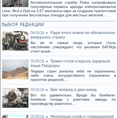
Антимонопольная служба Рима оштрафовала
популярные сервисы аренды электросамокатов
Lime, Bird и Dott на 2,67 миллиона евро за создание препятствий
при получении бесплатных поездок для местных жителей…
ВЫБОР РЕДАКЦИИ
Ради этого вовсе не обязательно
06.08.26
разрушать страну
Вы же те самые люди, которые столь
настойчиво утверждают, что решения БАГАЦа
стоят выше…
Трамп готов открыть ядерный
05.08.26
ящик Пандоры
Лидеры стран региона либо не ограничены,
либо очень несущественно ограничены в
принятии решений,…
Шаг вперед и два назад
05.08.26
Вот это удивительно. Вроде бы бомбили-
бомбили склады с ракетами, заводы по
производству ракетного…
Несколько слов о «гражданской
05.08.26