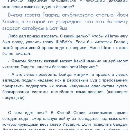
Сколько еврейских большевиков с похожими доводами
мышления живет сегодня в Израиле?
Вчера газета Гаарец опубликовала статью Йоси
Клайна, в которой он утверждает что это Нетаниягу
взорвал автобусы в Бат Яме.
Либо дал приказ взорвать. С какой целью? Чтобы у Нетаниягу
был повод уволить главу ШАБАКа. Если бы читатели Гаарец
такой примитивной пропаганде не верили, Амос Шокен такого
бы не печатал.
- Языком болтать каждый может. Какой именно ущерб могут
читатели Гаарец нанести безопасности Израиля?
- А это легко проверить. Бойцы милуим, и правых и левых
взглядов, подали недавно иск в Верховный Суд с требованием
прекратить подвергать их жизнь ненужным опасностям путем
блокирования системы армейского командования (шаршерет
пикуд цваи).
О чем идет речь? В Южной Сирии израильская армия
сегодня ведет смертельную войну за господство над высотами
контролирующими весь север Израиля. Если позволить бандам