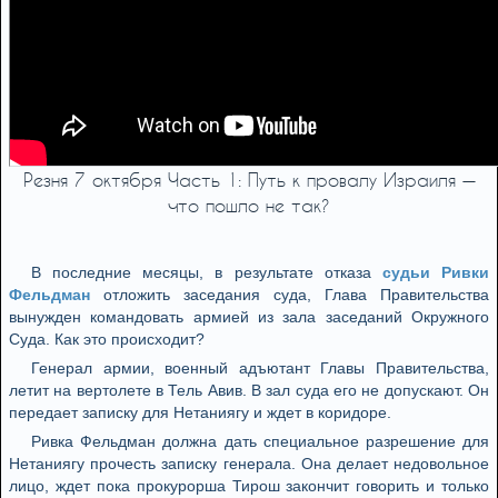
Резня 7 октября Часть 1: Путь к провалу Израиля —
что пошло не так?
В последние месяцы, в результате отказа
судьи Ривки
Фельдман
отложить заседания суда, Глава Правительства
вынужден командовать армией из зала заседаний Окружного
Суда. Как это происходит?
Генерал армии, военный адъютант Главы Правительства,
летит на вертолете в Тель Авив. В зал суда его не допускают. Он
передает записку для Нетаниягу и ждет в коридоре.
Ривка Фельдман должна дать специальное разрешение для
Нетаниягу прочесть записку генерала. Она делает недовольное
лицо, ждет пока прокурорша Тирош закончит говорить и только