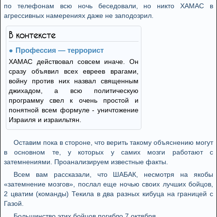
по телефонам всю ночь беседовали, но никто ХАМАС в
агрессивных намерениях даже не заподозрил.
В контексте
Профессия — террорист
ХАМАС действовал совсем иначе. Он
сразу объявил всех евреев врагами,
войну против них назвал священным
джихадом, а всю политическую
программу свел к очень простой и
понятной всем формуле - уничтожение
Израиля и израильтян.
Оставим пока в стороне, что верить такому объяснению могут
в основном те, у которых у самих мозги работают с
затемнениями. Проанализируем известные факты.
Всем вам рассказали, что ШАБАК, несмотря на якобы
«затемнение мозгов», послал еще ночью своих лучших бойцов,
2 цватим (команды) Текила в два разных кибуца на границей с
Газой.
Большинство этих бойцов погибло 7 октября.