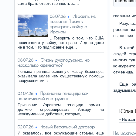
Internatio
сама брать ответственность за…
главным ис
Израиль не
08.07.26
позволит Трампу
Результ
проиграть войну с
россиянам
Ираном
выросших н
…Говорить о том, что США
проиграли эту войну, пока рано. И дело даже
не в том, что подписание еще…
В такой
людей стр
Очень духоподъемно, но
многих сущ
06.07.26
насколько адекватно?
конкуренто
Польша приняла основную массу беженцев,
отменишь.
оказывала более чем существенную помощь
вооружениями в…
Еще ра
задумывала
Признание геноцида как
04.07.26
политический инструмент
Признание Израилем геноцида армян…
должно спровоцировать Анкару на
Юлия 
необдуманные действия, которые,…
«Новая 
Новый Весальский договор
02.07.26
Не исклю
И оказалось, все окружающие страны, еще