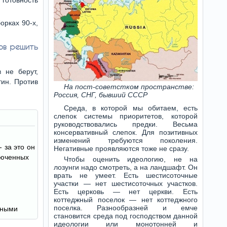
отовность
орках 90-х,
тов решить
 не берут,
тин. Против
На пост-советстком пространстве:
Россия, СНГ, бывший СССР
Среда, в которой мы обитаем, есть
слепок системы приоритетов, которой
руководствовались предки. Весьма
консервативный слепок. Для позитивных
изменений требуются поколения.
 за это он
Негативные проявляются тоже не сразу.
люченных
Чтобы оценить идеологию, не на
лозунги надо смотреть, а на ландшафт. Он
врать не умеет. Есть шестисоточные
участки — нет шестисоточных участков.
Есть церковь — нет церкви. Есть
коттеджный поселок — нет коттеджного
поселка. Разнообразней и емче
нными
становится среда под господством данной
идеологии или монотонней и