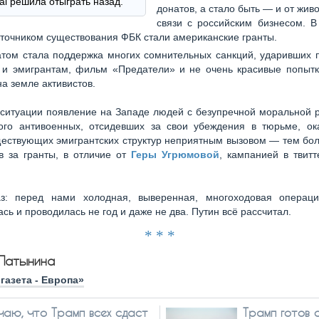
nal решила отыграть назад.
донатов, а стало быть — и от жив
связи с российским бизнесом. В
точником существования ФБК стали американские гранты.
атом стала поддержка многих сомнительных санкций, ударивших 
 и эмигрантам, фильм «Предатели» и не очень красивые попытк
а земле активистов.
 ситуации появление на Западе людей с безупречной моральной 
ого антивоенных, отсидевших за свои убеждения в тюрьме, ок
ествующих эмигрантских структур неприятным вызовом — тем бол
в за гранты, в отличие от
Геры Угрюмовой
, кампанией в твит
з: перед нами холодная, выверенная, многоходовая операци
сь и проводилась не год и даже не два. Путин всё рассчитал.
* * *
Латынина
газета - Европа»
чаю, что Трамп всех сдаст
Трамп готов 