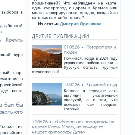
примитивней? Что наблюдаем на карте:
один супергород с царем в Кремле или
 выборов в
много конкурирующих городов, каждый из
которых сам себе голова?
Из статьи
Дмитрия Орешкина
едвыборный
а.
ДРУГИЕ ПУБЛИКАЦИИ
ь Кремль
Поворот рек и
01.08.26
людей
шний курс
Помнится, когда в 2024 году
украинские войска вошли в
Курскую область, крупный
отечественный…
еный шар,
смятение в
Крымский стыд
российской
18.07.26
жде всего
Коллапс в середине лета
выглядит унизительной
оплеухой, а в том, что
ым был бы
исчезает сам предмет,
который…
вального
«Либеральная парадигма» не
12.06.26
бъявил их
мешает Илону Маску, но почему-то
мешает философу Дугину
 российских