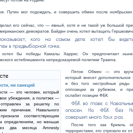
несут потом на Родине.
ое. Путин мог подождать, и совершить обмен после ноябрьских
делал его сейчас, что — явный, хотя и не такой уж большой пр
мериканских демократов. Байден очень хотел вытащить Гершкович
оказывает, кого на самом деле хотел бы видет
лем в предвыборной гонке.
 хотел бы победы Камалы Харрис. Он предпочитает ныне
еского истеблишмента непредсказуемой политике Трампа.
Пятое. Обмен — это круч
ксте
который внесет дополнительное 
и без того нестройные ряды 
сти, ни санкций
оппозиции за рубежом, и пре
ести — это человек, который
ослабит позиции ФБК.
свои убеждения, а политзек —
ФБК во главе с Навальн
 отправлен за решетку по
опасен. Но ФБК без На
ским причинам. Навального
признали соответствующим
совершил много faux pas.
ум определениям, но меньше
После того как Кремль о
ез два месяца Amnesty
террористами, это отрезало их от