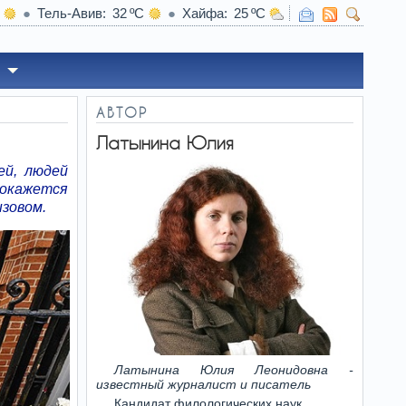
Тель-Авив
32
Хайфа
25
ерология оценила шансы Нетаниягу
АВТОР
Латынина Юлия
ей, людей
 окажется
зовом.
Латынина Юлия Леонидовна -
известный журналист и писатель
Кандидат филологических наук.