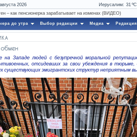
 августа 2026
Иерусалим
31
10:07
Выборы 2026 — нум
чера до утра
Выбор редакции
Медиа
Редакция
ИКА
 обмен
е на Западе людей с безупречной моральной репутаци
нтивоенных, отсидевших за свои убеждения в тюрьме,
их существующих эмигрантских структур неприятным вы