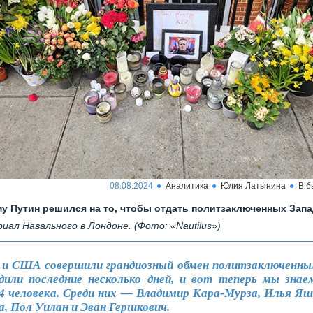
08.08.2024
Аналитика
Юлия Латынина
В 
у Путин решился на то, чтобы отдать политзаключенных Зап
иал Навального в Лондоне. (Фото: «Nautilus»)
 и США совершили грандиозный обмен политзаключенны
дили последние несколько дней, и вот теперь мы знаем
24 человека. Среди них — Владимир Кара-Мурза, Илья Яш
, Пол Уилан и Эван Гершкович.