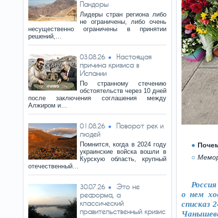
Пандоры
Лидеры стран региона либо
не ограничены, либо очень
несущественно ограничены в принятии
решений,…
Настоящая
03.08.26
причина кризиса в
Испании
По странному стечению
обстоятельств через 10 дней
после заключения соглашения между
Алжиром и…
Поворот рек и
01.08.26
людей
Помнится, когда в 2024 году
Почем
украинские войска вошли в
Мемор
Курскую область, крупный
отечественный…
Россия
Это не
30.07.26
о нем хо
реформа, а
классический
списказ 
правительственный кризис
Чанышева