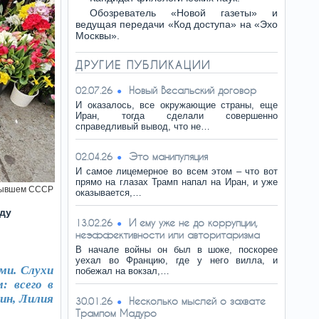
Обозреватель «Новой газеты» и
ведущая передачи «Код доступа» на «Эхо
Москвы».
ДРУГИЕ ПУБЛИКАЦИИ
Новый Весальский договор
02.07.26
И оказалось, все окружающие страны, еще
Иран, тогда сделали совершенно
справедливый вывод, что не…
Это манипуляция
02.04.26
И самое лицемерное во всем этом – что вот
прямо на глазах Трамп напал на Иран, и уже
бывшем СССР
оказывается,…
аду
И ему уже не до коррупции,
13.02.26
неэффективности или авторитаризма
В начале войны он был в шоке, поскорее
уехал во Францию, где у него вилла, и
ми. Слухи
побежал на вокзал,…
: всего в
ин, Лилия
Несколько мыслей о захвате
30.01.26
Трампом Мадуро