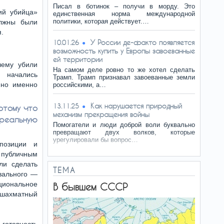
Писал в ботинок – получи в морду. Это
ий убийца»
единственная норма международной
политики, которая действует.…
олжны были
.
У России де-факто появляется
10.01.26
возможность купить у Европы завоеванные
ей территории
чему убили
На самом деле ровно то же хотел сделать
 начались
Трамп. Трамп признавал завоеванные земли
 но именно
российскими, а…
Как нарушается природный
13.11.25
отому что
механизм прекращения войны
 реальную
Помогатели и люди доброй воли буквально
превращают двух волков, которые
урегулировали бы вопрос…
позиции и
публичным
ли сделать
ТЕМА
вального —
циональное
В бывшем СССР
шахматный