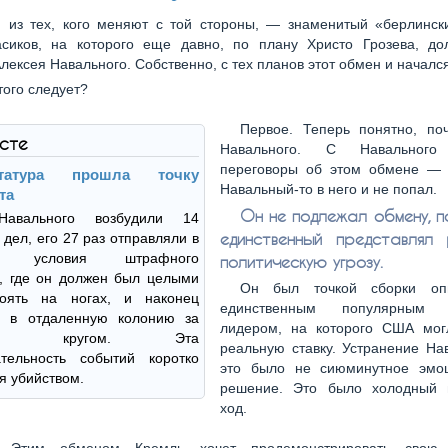
 из тех, кого меняют с той стороны, — знаменитый «берлинск
сиков, на которого еще давно, по плану Христо Грозева, д
лексея Навального. Собственно, с тех планов этот обмен и начался
того следует?
Первое. Теперь понятно, по
ксте
Навального. С Навального
переговоры об этом обмене —
ктатура прошла точку
Навальный-то в него и не попал.
та
Он не подлежал обмену, п
Навального возбудили 14
единственный представлял
 дел, его 27 раз отправляли в
ые условия штрафного
политическую угрозу.
, где он должен был целыми
Он был точкой сборки оп
оять на ногах, и наконец
единственным популярным 
и в отдаленную колонию за
лидером, на которого США мог
ным кругом. Эта
реальную ставку. Устранение На
ательность событий коротко
это было не сиюминутное эмо
я убийством.
решение. Это было холодный 
ход.