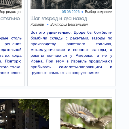
пересекла границу с Ливаном.
Военнослужащие ЦАХАЛ и бойцы МАГАВ
оперативно задержали…
бор редакции
05.08.2026
Выбор редакции
зательно
Шаг вперед и два назад
Ошибка
10:00
Кстати
Виктория Вексельман
путешественников: почему
важно не выбрасывать
Вот это удивительно. Вроде бы бомбили-
билет
рые столь
бомбили склады с ракетами, заводы по
Эпоха цифровизации
о решения
производству ракетного топлива,
заставляет нас избавляться от бумажных
дательной
металлургические и военные заводы, а
следов. Однако опытные путешественники
ь их, когда
ракеты кончаются у Америки, а не у
призывают не спешить с удалением
посадочных талонов.
и. Повторю
Ирана. При этом в Израиль продолжают
кого толка,
прибывать самолеты-заправщики и
Синоптики бьют
10:00
вание слово
грузовые самолеты с вооружениями.
тревогу — в каких регионах
красный уровень жары
Синоптики предупреждают о
сильной жаре в отдельных
районах. В долине Иордана и Араве
ожидается экстремальная тепловая нагрузка
до вечера.
Важнейший совет
09:57
экспертов: это может
спасти вас и вашу семью