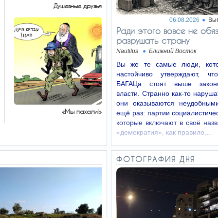
Душевные друзья
06.08.2026
Вы
Ради этого вовсе не обя
разрушать страну
Nautilus
Ближний Восток
Вы же те самые люди, кото
настойчиво утверждают, чт
БАГАЦа стоят выше законо
власти. Странно как-то нарушат
они оказываются неудобным
«Мы пахали!»
ещё раз: партии социалистичес
которые включают в своё наз
«демократия», как правило,…
ФОТОГРАФИЯ ДНЯ