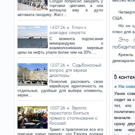
высоко воз
Солдат попросил закурить у
торговки цветами, а она
воткнула ему в дуло
Четверт
автомата гвоздику. Жест…
США.
Но он с
Ключ к
14.07.26
плюс для а
разгадке секрета
С момента подписания
Это п
меморандума о
победите
взаимопонимании мировые
цены на нефть упали более чем на 20%.…
Кремль
демократич
Судьбоносный
12.07.26
вопрос для евреев
диаспоры
В конте
Позволив разложить свою
еврейскую идентичность на
Ни сове
отдельные, удобные для выбора элементы,
Узник сов
евреи…
сидит за 
тот, кто
Европа
10.07.26
политиче
перестала бояться
вначале 
прямого столкновения с
Россией
сразу дв
Трамп и практически все его
чем чер
присные давно твердят, что Европа должна