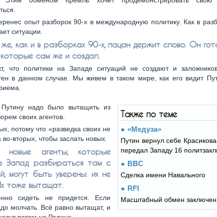
. Этим обменом Кремль хочет продемонстрировать свою г
ться.
еренес опыт разборок 90-х в международную политику. Как в разб
ает ситуации.
 же, как и в разборках 90-х, пацан держит слово. Он го
 которые сам же и создал.
т, что политики на Западе ситуаций не создают и заложников
ен в данном случае. Мы живем в таком мире, как его видит Пу
риема.
. Путину надо было вытащить из
Также по теме
юрем своих агентов.
ых, потому что «разведка своих не
«Медуза»
а во-вторых, чтобы заслать новых.
Путин вернул себе Красикова-
передал Западу 16 политзак
ь новые агенты, которые
а Запад разбираться там с
BBC
й, могут быть уверены: их не
Сделка имени Навального
Их тоже вытащат.
RFI
енно сидеть не придется. Если
Масштабный обмен заключе
до молчать. Всё равно вытащат, и