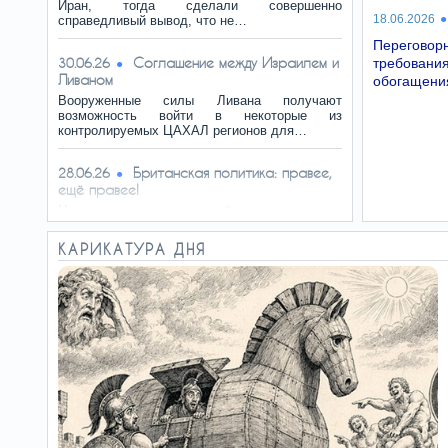
Иран, тогда сделали совершенно
18.06.2026
справедливый вывод, что не…
Перегово
Соглашение между Израилем и
30.06.26
требова
Ливаном
обогащени
Вооруженные силы Ливана получают
возможность войти в некоторые из
контролируемых ЦАХАЛ регионов для…
Британская политика: правее,
28.06.26
ещё правее!
На политическом рынке образовалась ниша,
которую заполнила Restore, возглавляемая
Лоу, бывшим…
КАРИКАТУРА ДНЯ
Пожалуй, оно и хорошо
26.06.26
Сейчас в корейской печати всё чаще говорят
о том, что нынешние двадцатилетние
превращаются в…
Путин нервничает, но
24.06.26
продолжает затягивать войну
Не надо искать в позиции Путина никакого,
даже своеобразно понятого державного
интереса. По всем…