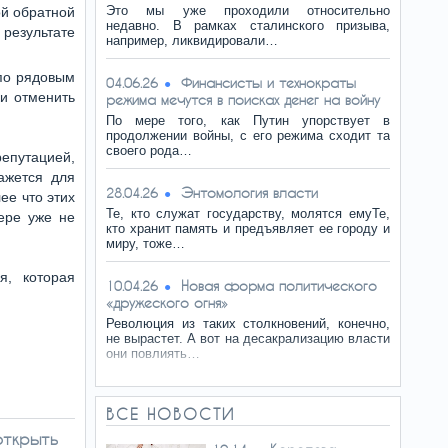
Это мы уже проходили относительно
ой обратной
недавно. В рамках сталинского призыва,
 результате
например, ликвидировали…
по рядовым
Финансисты и технократы
04.06.26
и отменить
режима мечутся в поисках денег на войну
По мере того, как Путин упорствует в
продолжении войны, с его режима сходит та
своего рода…
репутацией,
ажется для
Энтомология власти
28.04.26
ее что этих
Те, кто служат государству, молятся емуТе,
тере уже не
кто хранит память и предъявляет ее городу и
миру, тоже…
я, которая
Новая форма политического
10.04.26
«дружеского огня»
Революция из таких столкновений, конечно,
не вырастет. А вот на десакрализацию власти
они повлиять…
ВСЕ НОВОСТИ
открыть