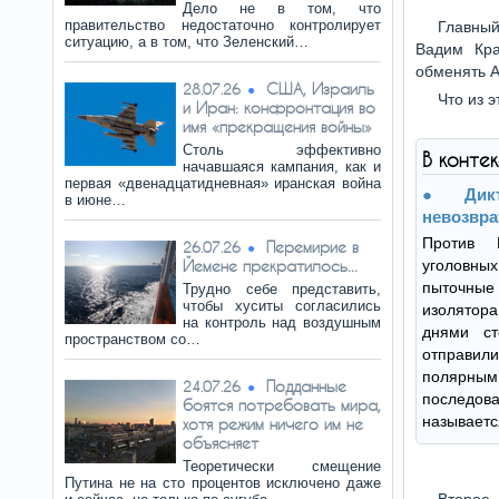
Дело не в том, что
правительство недостаточно контролирует
Главный
ситуацию, а в том, что Зеленский…
Вадим Кра
обменять А
США, Израиль
28.07.26
Что из э
и Иран: конфронтация во
имя «прекращения войны»
Столь эффективно
В конте
начавшаяся кампания, как и
первая «двенадцатидневная» иранская война
Ди
в июне…
невозвра
Против 
Перемирие в
26.07.26
Йемене прекратилось...
уголовных
пыточн
Трудно себе представить,
чтобы хуситы согласились
изолятора
на контроль над воздушным
днями ст
пространством со…
отправил
поляр
Подданные
24.07.26
последов
боятся потребовать мира,
называетс
хотя режим ничего им не
объясняет
Теоретически смещение
Путина не на сто процентов исключено даже