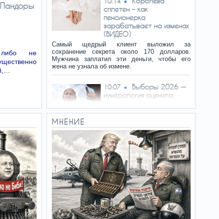
Королева
10:14
 Пандоры
сплетен – как
пенсионерка
зарабатывает на изменах
(ВИДЕО)
Самый щедрый клиент выложил за
сохранение секрета около 170 долларов.
 либо не
Мужчина заплатил эти деньги, чтобы его
ущественно
жена не узнала об измене.
й,…
Выборы 2026 —
10:07
нумерология оценила
шансы Нетаниягу
Анализ даты рождения и дня
МНЕНИЕ
выборов показывает
напряженную борьбу. Эксперты отмечают
период перемен, неожиданных поворотов и
нестабильности.
Группа
10:06
израильтян незаконно
пересекла границу с
Ливаном в районе Аджар
Группа из 15 граждан Израиля повредила
пограничное ограждение в районе
населенного пункта Аджар и незаконно