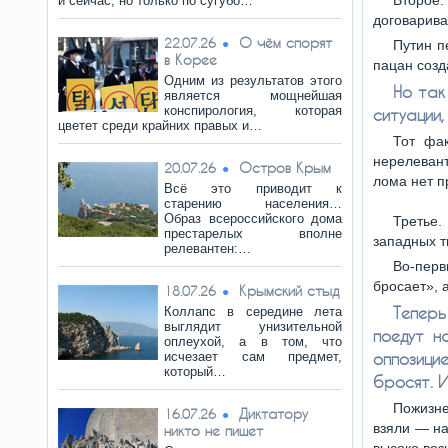
Второе
и сейчас, но только по сугубо…
договарива
О чём спорят
22.07.26
Путин п
в Корее
пацан созд
Одним из результатов этого
Но так
является мощнейшая
конспирология, которая
ситуации,
цветет среди крайних правых и…
Тот фак
нерелевант
Остров Крым
20.07.26
лома нет п
Всё это приводит к
старению населения…
Образ всероссийского дома
Третье
престарелых вполне
западных т
релевантен:…
Во-перв
бросает», 
Крымский стыд
18.07.26
Тепер
Коллапс в середине лета
выглядит унизительной
поедут н
оплеухой, а в том, что
исчезает сам предмет,
оппозицие
который…
бросят. 
Пожизн
Диктатору
16.07.26
взяли — на
никто не пишет