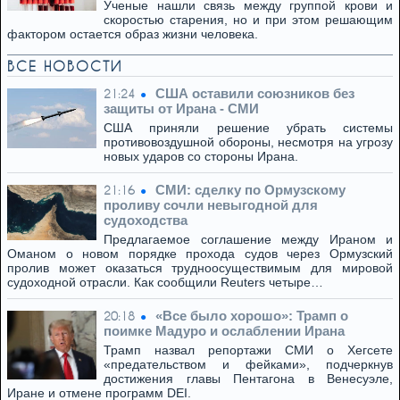
Ученые нашли связь между группой крови и
скоростью старения, но и при этом решающим
фактором остается образ жизни человека.
ВСЕ НОВОСТИ
США оставили союзников без
21:24
защиты от Ирана - СМИ
США приняли решение убрать системы
противовоздушной обороны, несмотря на угрозу
новых ударов со стороны Ирана.
СМИ: сделку по Ормузскому
21:16
проливу сочли невыгодной для
судоходства
Предлагаемое соглашение между Ираном и
Оманом о новом порядке прохода судов через Ормузский
пролив может оказаться трудноосуществимым для мировой
судоходной отрасли. Как сообщили Reuters четыре…
«Все было хорошо»: Трамп о
20:18
поимке Мадуро и ослаблении Ирана
Трамп назвал репортажи СМИ о Хегсете
«предательством и фейками», подчеркнув
достижения главы Пентагона в Венесуэле,
Иране и отмене программ DEI.