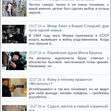
Честно говоря, лично я не очень понимаю, с
какой именно целью был сделан выбор в пользу
черной…
Меир Амит и Борис Слуцкий: два
29.07.26
пути одной семьи
В 1964 году мать Меира приезжала в СССР
искать выживших в войну родственников. Когда
она пришла в…
Eвpeйская душа Мела Брукса
25.07.26
На вопросы журналиста Брукс отвечал с
абсолютно бытовой, местечковой точки зрения.
Например, он…
Кому и почему нравится
22.07.26
«Мститель»?
Истеблишмент и так все понимает, но не видит
для себя выхода: налево пойдешь – проблемы
усугубятся,…
Cудья, нагота и самый странный
18.07.26
иск