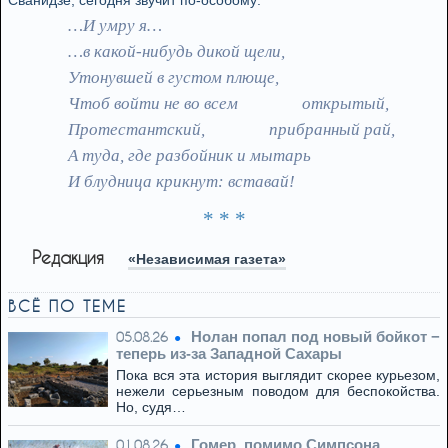
Сванидзе, сегодня звучит по-особому:
…И умру я…
…в какой-нибудь дикой щели,
Утонувшей в густом плюще,
Чтоб войти не во всем
открытый,
Протестантский,
прибранный рай,
А туда, где разбойник и мытарь
И блудница крикнут: вставай!
* * *
Редакция
«Независимая газета»
ВСЁ ПО ТЕМЕ
Нолан попал под новый бойкот −
05.08.26
теперь из‑за Западной Сахары
Пока вся эта история выглядит скорее курьезом,
нежели серьезным поводом для беспокойства.
Но, судя…
Гомер, помимо Симпсона
01.08.26