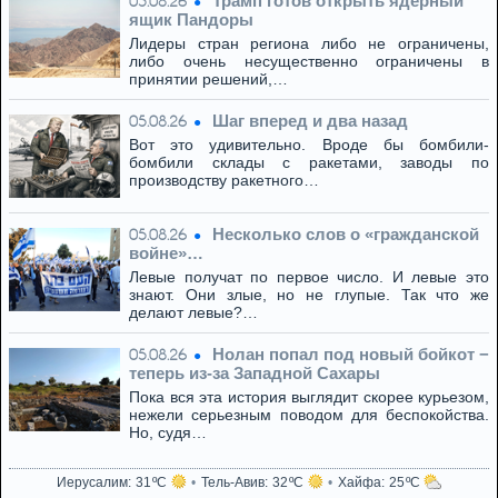
Трамп готов открыть ядерный
05.08.26
ящик Пандоры
Лидеры стран региона либо не ограничены,
либо очень несущественно ограничены в
принятии решений,…
Шаг вперед и два назад
05.08.26
Вот это удивительно. Вроде бы бомбили-
бомбили склады с ракетами, заводы по
производству ракетного…
Несколько слов о «гражданской
05.08.26
войне»…
Левые получат по первое число. И левые это
знают. Они злые, но не глупые. Так что же
делают левые?…
Нолан попал под новый бойкот −
05.08.26
теперь из‑за Западной Сахары
Пока вся эта история выглядит скорее курьезом,
нежели серьезным поводом для беспокойства.
Но, судя…
Иерусалим
31
Тель-Авив
32
Хайфа
25