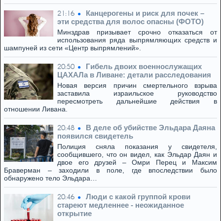
Канцерогены и риск для почек –
21:16
эти средства для волос опасны (ФОТО)
Минздрав призывает срочно отказаться от
использования ряда выпрямляющих средств и
шампуней из сети «Центр выпрямлений».
Гибель двоих военнослужащих
20:50
ЦАХАЛа в Ливане: детали расследования
Новая версия причин смертельного взрыва
заставила израильское руководство
пересмотреть дальнейшие действия в
отношении Ливана.
В деле об убийстве Эльдара Даяна
20:48
появился свидетель
Полиция сняла показания у свидетеля,
сообщившего, что он видел, как Эльдар Даян и
двое его друзей – Омри Перец и Максим
Браверман – заходили в поле, где впоследствии было
обнаружено тело Эльдара…
Люди с какой группой крови
20:46
стареют медленнее - неожиданное
открытие