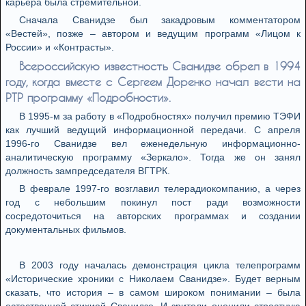
карьера была стремительной.
Сначала Сванидзе был закадровым комментатором
«Вестей», позже – автором и ведущим программ «Лицом к
России» и «Контрасты».
Всероссийскую известность Сванидзе обрел в 1994
году, когда вместе с Сергеем Доренко начал вести на
РТР программу «Подробности».
В 1995-м за работу в «Подробностях» получил премию ТЭФИ
как лучший ведущий информационной передачи. С апреля
1996-го Сванидзе вел еженедельную информационно-
аналитическую программу «Зеркало». Тогда же он занял
должность зампредседателя ВГТРК.
В феврале 1997-го возглавил телерадиокомпанию, а через
год с небольшим покинул пост ради возможности
сосредоточиться на авторских программах и создании
документальных фильмов.
В 2003 году началась демонстрация цикла телепрограмм
«Исторические хроники с Николаем Сванидзе». Будет верным
сказать, что история – в самом широком понимании – была