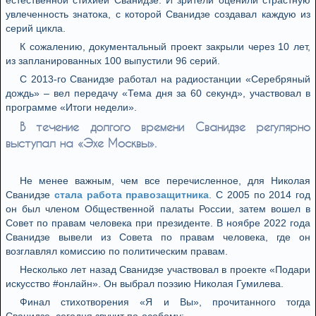
естественной стихией Сванидзе. И зрители оценили страстную
увлеченность знатока, с которой Сванидзе создавал каждую из
серий цикла.
К сожалению, документальный проект закрыли через 10 лет,
из запланированных 100 выпустили 96 серий.
С 2013-го Сванидзе работал на радиостанции «Серебряный
дождь» – вел передачу «Тема дня за 60 секунд», участвовал в
программе «Итоги недели».
В течение долгого времени Сванидзе регулярно
выступал на «Эхе Москвы».
Не менее важным, чем все перечисленное, для Николая
Сванидзе
стала работа правозащитника
. С 2005 по 2014 год
он был членом Общественной палаты России, затем вошел в
Совет по правам человека при президенте. В ноябре 2022 года
Сванидзе вывели из Совета по правам человека, где он
возглавлял комиссию по политическим правам.
Несколько лет назад Сванидзе участвовал в проекте «Подари
искусство #онлайн». Он выбрал поэзию Николая Гумилева.
Финал стихотворения «Я и Вы», прочитанного тогда