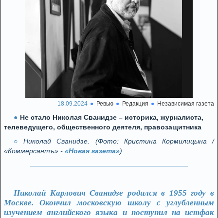
18.09.2024
Ревью
Редакция
Независимая газета
Не стало Николая Сванидзе – историка, журналиста,
телеведущего, общественного деятеля, правозащитника
Николай Сванидзе. (Фото: Кристина Кормилицына /
«Коммерсантъ» -
«Новая газета»
)
Николай Карлович Сванидзе родился в 1955 году в
Москве. Окончил московскую школу с углубленным
изучением английского языка и поступил на истфак