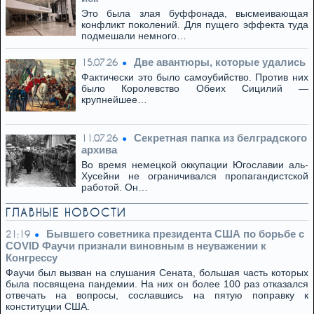
Это была злая буффонада, высмеивающая
конфликт поколений. Для пущего эффекта туда
подмешали немного…
Две авантюры, которые удались
15.07.26
Фактически это было самоубийство. Против них
было Королевство Обеих Сицилий —
крупнейшее…
Секретная папка из белградского
11.07.26
архива
Во время немецкой оккупации Югославии аль-
Хусейни не ограничивался пропагандистской
работой. Он…
ГЛАВНЫЕ НОВОСТИ
Бывшего советника президента США по борьбе с
21:19
COVID Фаучи признали виновным в неуважении к
Конгрессу
Фаучи был вызван на слушания Сената, большая часть которых
была посвящена пандемии. На них он более 100 раз отказался
отвечать на вопросы, сославшись на пятую поправку к
конституции США.