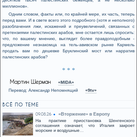
десятков тысяч палестинских беженцев, а не несколько
миллионов».
Одним словом, факты или, по крайней мере, их часть, теперь
перед вами. И в свете всего этого подробного (хотя и неполного)
разоблачения лжи, искажений и преувеличений, связанных с
претензиями палестинских арабов, мне остается лишь спросить:
что, по вашему мнению, выглядит более правдоподобным -
предложение незнакомца на тель-авивском рынке Кармель
продать вам по дешевке Бруклинский мост или нарратив
палестинских арабов?
* * *
Мартин Шерман
«MIDA»
Перевод: Александр Непомнящий
«9tv»
ВСЁ ПО ТЕМЕ
«Вторжение» в Европу
09.08.26
На практике приостановка Шенгенского
соглашения означает, что Италия закроет
морские и воздушные…