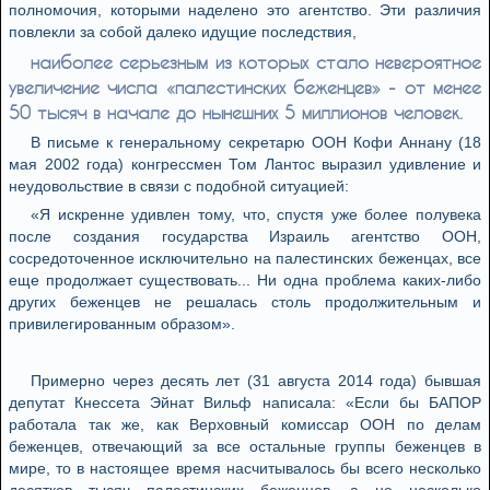
полномочия, которыми наделено это агентство. Эти различия
повлекли за собой далеко идущие последствия,
наиболее серьезным из которых стало невероятное
увеличение числа «палестинских беженцев» - от менее
50 тысяч в начале до нынешних 5 миллионов человек.
В письме к генеральному секретарю ООН Кофи Аннану (18
мая 2002 года) конгрессмен Том Лантос выразил удивление и
неудовольствие в связи с подобной ситуацией:
«Я искренне удивлен тому, что, спустя уже более полувека
после создания государства Израиль агентство ООН,
сосредоточенное исключительно на палестинских беженцах, все
еще продолжает существовать... Ни одна проблема каких-либо
других беженцев не решалась столь продолжительным и
привилегированным образом».
Примерно через десять лет (31 августа 2014 года) бывшая
депутат Кнессета Эйнат Вильф написала: «Если бы БАПОР
работала так же, как Верховный комиссар ООН по делам
беженцев, отвечающий за все остальные группы беженцев в
мире, то в настоящее время насчитывалось бы всего несколько