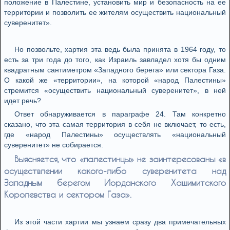
положение в Палестине, установить мир и безопасность на ее
территории и позволить ее жителям осуществить национальный
суверенитет».
Но позвольте, хартия эта ведь была принята в 1964 году, то
есть за три года до того, как Израиль завладел хотя бы одним
квадратным сантиметром «Западного берега» или сектора Газа.
О какой же «территории», на которой «народ Палестины»
стремится «осуществить национальный суверенитет», в ней
идет речь?
Ответ обнаруживается в параграфе 24. Там конкретно
сказано, что эта самая территория в себя не включает, то есть,
где «народ Палестины» осуществлять «национальный
суверенитет» не собирается.
Выясняется, что «палестинцы» не заинтересованы «в
осуществлении какого-либо суверенитета над
Западным берегом Иорданского Хашимитского
Королевства и сектором Газа».
Из этой части хартии мы узнаем сразу два примечательных