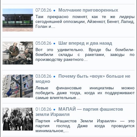
Молчание приговоренных
07.08.26
Там прекрасно помнят, как те же лидеры
сегодняшней оппозиции, Айзенкот, Бенет, Лапид,
Голан и…
Шаг вперед и два назад
05.08.26
Вот это удивительно. Вроде бы бомбили-
бомбили склады с ракетами, заводы по
производству ракетного…
Почему быть «воук» больше не
03.08.26
модно
Левые финансовые инициативы можно
победить даже тогда, когда их поддерживают
самые влиятельные…
МАПАЙ — партия фашистов
01.08.26
земли Израиля
Партия «Фашистов Земли Израиля» — это
партия господ. Даже когда проводится
минимальное,…