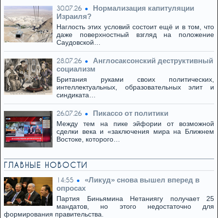
Нормализация капитуляции
30.07.26
Израиля?
Наглость этих условий состоит ещё и в том, что
даже поверхностный взгляд на положение
Саудовской…
Англосаксонский деструктивный
28.07.26
социализм
Британия руками своих политических,
интеллектуальных, образовательных элит и
синдиката…
Пикассо от политики
26.07.26
Между тем на пике эйфории от возможной
сделки века и «заключения мира на Ближнем
Востоке, которого…
ГЛАВНЫЕ НОВОСТИ
«Ликуд» снова вышел вперед в
14:55
опросах
Партия Биньямина Нетаниягу получает 25
мандатов, но этого недостаточно для
формирования правительства.