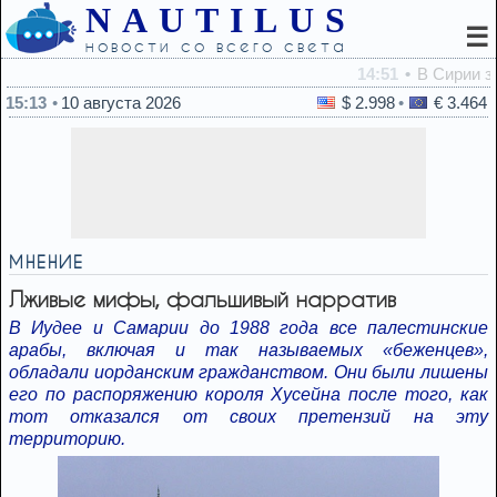
NAUTILUS
☰
новости со всего света
14:51
В Сирии заявили о запуске ракеты по ЦАХАЛу – в арми
15:13
10 августа 2026
$ 2.998
€ 3.464
МНЕНИЕ
Лживые мифы, фальшивый нарратив
В Иудее и Самарии до 1988 года все палестинские
арабы, включая и так называемых «беженцев»,
обладали иорданским гражданством. Они были лишены
его по распоряжению короля Хусейна после того, как
тот отказался от своих претензий на эту
территорию.