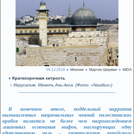
04.12.2018
Мнение
Мартин Шерман
MIDA
Краткосрочная хитрость
Иерусалим. Мечеть Аль-Акса. (Фото: «Nautilus»)
В конечном итоге, поддельный нарратив
вымышленных национальных чаяний палестинских
арабов является не более чем нагромождением
лишенных основания мифов, маскирующих одну
единственную цель - уничтожение еврейского