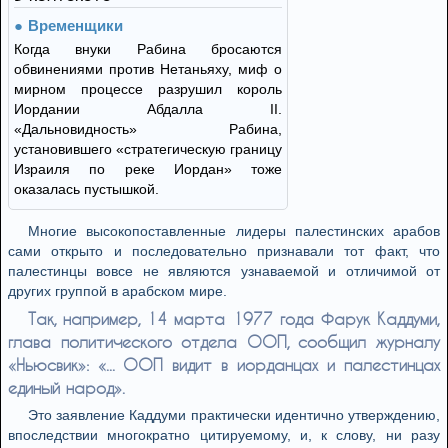
Временщики
Когда внуки Рабина бросаются
обвинениями против Нетаньяху, миф о
мирном процессе разрушил король
Иордании Абдалла II.
«Дальновидность» Рабина,
установившего «стратегическую границу
Израиля по реке Иордан» тоже
оказалась пустышкой.
Многие высокопоставленные лидеры палестинских арабов
сами открыто и последовательно признавали тот факт, что
палестинцы вовсе не являются узнаваемой и отличимой от
других группой в арабском мире.
Так, например, 14 марта 1977 года Фарук Каддуми,
глава политического отдела ООП, сообщил журналу
«Ньюсвик»: «... ООП видит в иорданцах и палестинцах
единый народ».
Это заявление Каддуми практически идентично утверждению,
впоследствии многократно цитируемому, и, к слову, ни разу