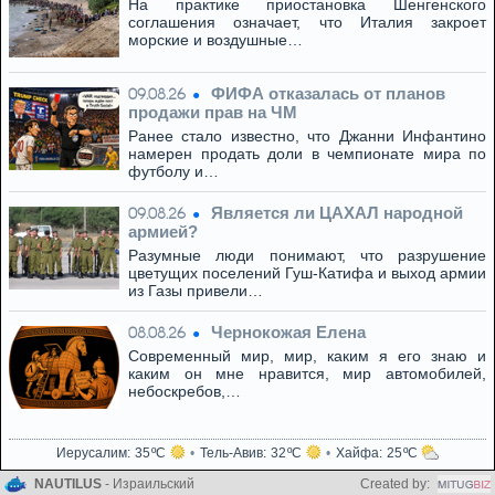
На практике приостановка Шенгенского
соглашения означает, что Италия закроет
морские и воздушные…
ФИФА отказалась от планов
09.08.26
продажи прав на ЧМ
Ранее стало известно, что Джанни Инфантино
намерен продать доли в чемпионате мира по
футболу и…
Является ли ЦАХАЛ народной
09.08.26
армией?
Разумные люди понимают, что разрушение
цветущих поселений Гуш-Катифа и выход армии
из Газы привели…
Чернокожая Елена
08.08.26
Современный мир, мир, каким я его знаю и
каким он мне нравится, мир автомобилей,
небоскребов,…
Иерусалим
35
Тель-Авив
32
Хайфа
25
NAUTILUS
- Израильский
Created by: