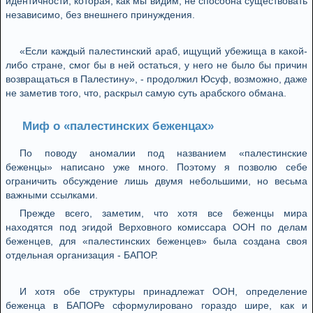
идентичности, которая, как мы видим, не способна существовать
независимо, без внешнего принуждения.
«Если каждый палестинский араб, ищущий убежища в какой-
либо стране, смог бы в ней остаться, у него не было бы причин
возвращаться в Палестину», - продолжил Юсуф, возможно, даже
не заметив того, что, раскрыл самую суть арабского обмана.
Миф о «палестинских беженцах»
По поводу аномалии под названием «палестинские
беженцы» написано уже много. Поэтому я позволю себе
ограничить обсуждение лишь двумя небольшими, но весьма
важными ссылками.
Прежде всего, заметим, что хотя все беженцы мира
находятся под эгидой Верховного комиссара ООН по делам
беженцев, для «палестинских беженцев» была создана своя
отдельная организация - БАПОР.
И хотя обе структуры принадлежат ООН, определение
беженца в БАПОРе сформулировано гораздо шире, как и