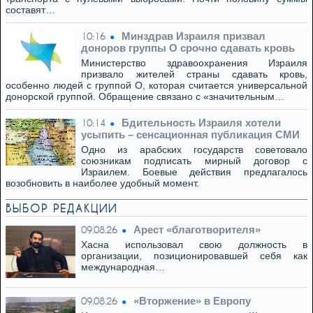
составят…
Минздрав Израиля призвал
10:16
доноров группы O срочно сдавать кровь
Министерство здравоохранения Израиля
призвало жителей страны сдавать кровь,
особенно людей с группой O, которая считается универсальной
донорской группой. Обращение связано с «значительным…
Бдительность Израиля хотели
10:14
усыпить – сенсационная публикация СМИ
Одно из арабских государств советовало
союзникам подписать мирный договор с
Израилем. Боевые действия предлагалось
возобновить в наиболее удобный момент.
ВЫБОР РЕДАКЦИИ
Арест «благотворителя»
09.08.26
Хасна использовал свою должность в
организации, позиционировавшей себя как
международная…
«Вторжение» в Европу
09.08.26