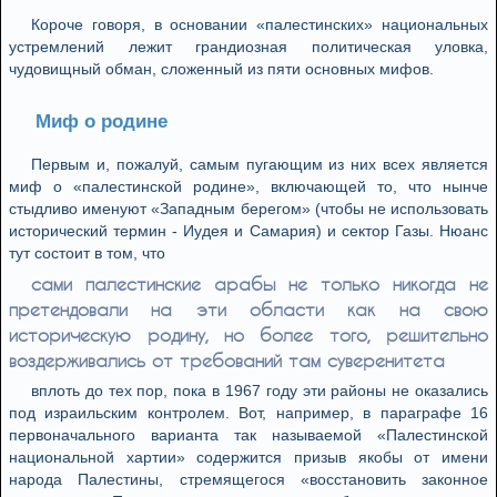
Короче говоря, в основании «палестинских» национальных
устремлений лежит грандиозная политическая уловка,
чудовищный обман, сложенный из пяти основных мифов.
Миф о родине
Первым и, пожалуй, самым пугающим из них всех является
миф о «палестинской родине», включающей то, что нынче
стыдливо именуют «Западным берегом» (чтобы не использовать
исторический термин - Иудея и Самария) и сектор Газы. Нюанс
тут состоит в том, что
сами палестинские арабы не только никогда не
претендовали на эти области как на свою
историческую родину, но более того, решительно
воздерживались от требований там суверенитета
вплоть до тех пор, пока в 1967 году эти районы не оказались
под израильским контролем. Вот, например, в параграфе 16
первоначального варианта так называемой «Палестинской
национальной хартии» содержится призыв якобы от имени
народа Палестины, стремящегося «восстановить законное