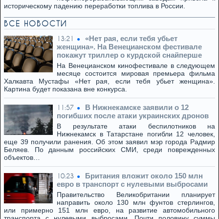
историческому падению переработки топлива в России.
ВСЕ НОВОСТИ
«Нет рая, если тебя убьет
13:21
женщина». На Венецианском фестивале
покажут триллер о курдской снайперше
На Венецианском кинофестивале в следующем
месяце состоится мировая премьера фильма
Халкавта Мустафы «Нет рая, если тебя убьет женщина».
Картина будет показана вне конкурса.
В Нижнекамске заявили о 12
11:57
погибших после атаки украинских дронов
В результате атаки беспилотников на
Нижнекамск в Татарстане погибли 12 человек,
еще 39 получили ранения. Об этом заявил мэр города Радмир
Беляев. По данным российских СМИ, среди поврежденных
объектов…
Британия вложит около 150 млн
10:23
евро в транспорт с нулевыми выбросами
Правительство Великобритании планирует
направить около 130 млн фунтов стерлингов,
или примерно 151 млн евро, на развитие автомобильного
транспорта с нулевыми выбросами. Почти половину суммы