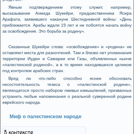
Явным подтверждением этому служит, например,
высказывание Ахмеда Шукейри, предшественника Ясира
Арафата, заявившего накануне Шестидневной войны: «День
приближается. Арабы ждали 19 лет и не побоятся начать войну
за освобождение. Это борьба за родину».
Сказанные Шукейри слова: «освобождение» и «родина» не
оставляют места для разночтений. Там и близко нет упоминания
территории Иудеи и Самарии или Газы, объявленных нынче
«палестинской родиной», а в то время находившихся целиком
под контролем арабских стран.
Вряд ли что-либо способно яснее обосновать
несостоятельность тезиса о «палестинской родине»,
являющегося просто набором лживых измышлений, призванных
устранить любые напоминания о реальной суверенной родине
еврейского народа.
Миф о палестинском народе
В контексте