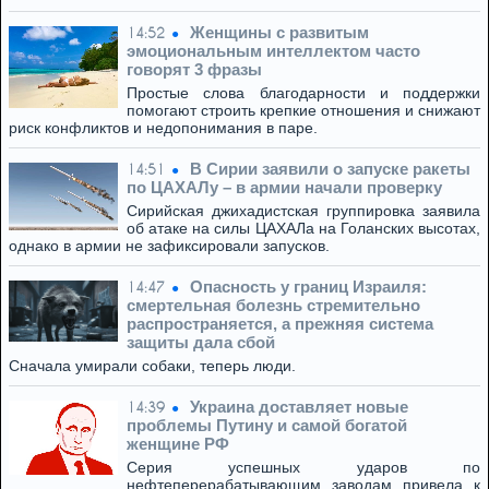
Женщины с развитым
14:52
эмоциональным интеллектом часто
говорят 3 фразы
Простые слова благодарности и поддержки
помогают строить крепкие отношения и снижают
риск конфликтов и недопонимания в паре.
В Сирии заявили о запуске ракеты
14:51
по ЦАХАЛу – в армии начали проверку
Сирийская джихадистская группировка заявила
об атаке на силы ЦАХАЛа на Голанских высотах,
однако в армии не зафиксировали запусков.
Опасность у границ Израиля:
14:47
смертельная болезнь стремительно
распространяется, а прежняя система
защиты дала сбой
Сначала умирали собаки, теперь люди.
Украина доставляет новые
14:39
проблемы Путину и самой богатой
женщине РФ
Серия успешных ударов по
нефтеперерабатывающим заводам привела к