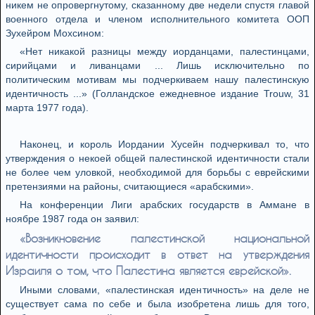
никем не опровергнутому, сказанному две недели спустя главой
военного отдела и членом исполнительного комитета ООП
Зухейром Мохсином:
«Нет никакой разницы между иорданцами, палестинцами,
сирийцами и ливанцами ... Лишь исключительно по
политическим мотивам мы подчеркиваем нашу палестинскую
идентичность ...» (Голландское ежедневное издание Trouw, 31
марта 1977 года).
Наконец, и король Иордании Хусейн подчеркивал то, что
утверждения о некоей общей палестинской идентичности стали
не более чем уловкой, необходимой для борьбы с еврейскими
претензиями на районы, считающиеся «арабскими».
На конференции Лиги арабских государств в Аммане в
ноябре 1987 года он заявил:
«Возникновение палестинской национальной
идентичности происходит в ответ на утверждения
Израиля о том, что Палестина является еврейской».
Иными словами, «палестинская идентичность» на деле не
существует сама по себе и была изобретена лишь для того,