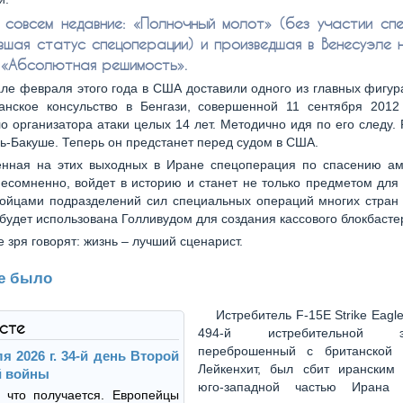
и совсем недавние: «Полночный молот» (без участии спе
вшая статус спецоперации) и произведшая в Венесуэле 
«Абсолютная решимость».
але февраля этого года в США доставили одного из главных фигур
анское консульство в Бенгази, совершенной 11 сентября 2012
о организатора атаки целых 14 лет. Методично идя по его следу. 
ь-Бакуше. Теперь он предстанет перед судом в США.
нная на этих выходных в Иране спецоперация по спасению ам
несомненно, войдет в историю и станет не только предметом для
бойцами подразделений сил специальных операций многих стран 
будет использована Голливудом для создания кассового блокбасте
е зря говорят: жизнь – лучший сценарист.
се было
Истребитель F-15E Strike Eagle
ксте
494-й истребительной эск
переброшенный с британской а
я 2026 г. 34-й день Второй
Лейкенхит, был сбит иранским
й войны
юго-западной частью Ирана
 что получается. Европейцы