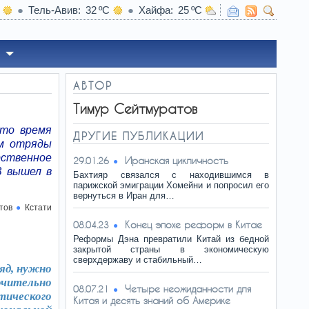
Тель-Авив
32
Хайфа
25
14:03
Апокалипсис
АВТОР
Тимур Сейтмуратов
это время
ДРУГИЕ ПУБЛИКАЦИИ
им отряды
рственное
Иранская цикличность
29.01.26
В вышел в
Бахтияр связался с находившимся в
парижской эмиграции Хомейни и попросил его
вернуться в Иран для…
тов
Кстати
Конец эпохе реформ в Китае
08.04.23
Реформы Дэна превратили Китай из бедной
закрытой страны в экономическую
сверхдержаву и стабильный…
ляд, нужно
ючительно
Четыре неожиданности для
08.07.21
ического
Китая и десять знаний об Америке