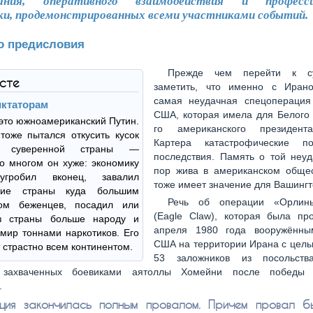
вания, оперативного взаимодействия и професси
ки, продемонстрированных всеми участниками событий.
о предисловия
Прежде чем перейти к су
ксте
заметить, что именно с Иран
самая неудачная спецоперация
иктаторам
США, которая имела для Белого 
это южноамериканский Путин.
го американского президен
тоже пытался откусить кусок
Картера катастрофические по
й суверенной страны —
последствия. Память о той неуд
о многом он хуже: экономику
пор жива в американском общес
угробил вконец, завалил
тоже имеет значение для Вашингт
щие страны куда большим
Речь об операции «Орлины
вом беженцев, посадил или
(Eagle Claw), которая была пр
з страны больше народу и
апреля 1980 года вооружённы
мир тоннами наркотиков. Его
США на территории Ирана с цель
 страстно всем континентом.
53 заложников из посольс
, захваченных боевиками аятоллы Хомейни после победы 
.
ция закончилась полным провалом. Причем провал б