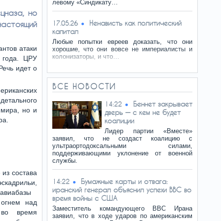
левому «Синдикату…
цназа, но
Ненависть как политический
настоящий
17.05.26
капитал
Любые попытки евреев доказать, что они
антов атаки
хорошие, что они вовсе не империалисты и
колонизаторы, и что…
 года. ЦРУ
Речь идет о
ВСЕ НОВОСТИ
ериканских
 детального
Беннет закрывает
14:22
мира, но и
дверь — с кем не будет
ра.
коалиции
Лидер партии «Вместе»
заявил, что не создаст коалицию с
ультраортодоксальными силами,
поддерживающими уклонение от военной
службы.
 из состава
Бумажные карты и отвага:
14:22
адрильи,
иранский генерал объяснил успехи ВВС во
виабазы ​​
время войны с США
 огнем над
Заместитель командующего ВВС Ирана
 во время
заявил, что в ходе ударов по американским