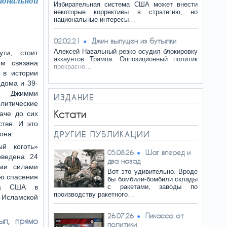
ональной
Избирательная система США может внести
некоторые коррективы в стратегию, но
национальные интересы…
Джин выпущен из бутылки
02.02.21
Алексей Навальный резко осудил блокировку
ти, стоит
аккаунтов Трампа. Оппозиционный политик
ом связана
прекрасно…
 в истории
дома и 39-
та Джимми
ИЗДАНИЕ
литические
Кстати
аче до сих
тве. И это
она.
ДРУГИЕ ПУБЛИКАЦИИ
й коготь»
Шаг вперед и
05.08.26
оведена 24
два назад
ми силами
Вот это удивительно. Вроде
ю спасения
бы бомбили-бомбили склады
тва США в
с ракетами, заводы по
производству ракетного…
Исламской
Пикассо от
26.07.26
ыл, прямо
политики