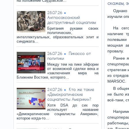
на положение Саудовской…
скажем, э
Однако
28.07.26
изучали оп
Англосаксонский
деструктивный социализм
На сег
Британия руками своих
политических,
наличие т
интеллектуальных, образовательных элит и
полевыми 
синдиката…
мощная ав
провалу.
Пикассо от
26.07.26
политики
Ранее я
спецопера
Между тем на пике эйфории
от возможной сделки века и
стратегам
«заключения мира на
из отрядов
Ближнем Востоке, которого…
MARSOC.
В общем
Кто же такие
24.07.26
«Демократические
не было из
социалисты Америки»?
всё-таки, 
Хотя DSA до сих пор
использует название
Наприм
«Демократические социалисты Америки»,
спецопер
которое когда-то…
работницы,
аль-Багдад