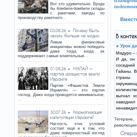
планиро
Вот это удивительно. Вроде
подготов
бы бомбили-бомбили склады
с ракетами, заводы по
производству ракетного…
Вмест
Почему быть
03.08.26
«воук» больше не модно
В конте
Левые финансовые
Урок д
инициативы можно победить
даже тогда, когда их
Мадуро – 
поддерживают самые влиятельные…
И да, он 
соседне
МАПАЙ —
01.08.26
Гайаны. В
партия фашистов земли
страны 
Израиля
окружаю
Партия «Фашистов Земли
количест
Израиля» — это партия
господ. Даже когда проводится минимальное,
выгнал и
…
наводнил 
ненавидят
Нормализация
30.07.26
капитуляции Израиля?
Тегеране
Наглость этих условий
революции
состоит ещё и в том, что
Опера
даже поверхностный взгляд