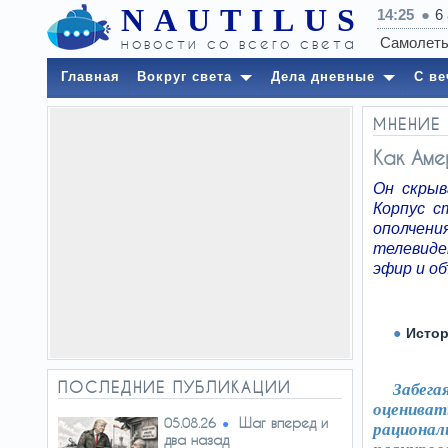
NAUTILUS
14:25
6
новости со всего света
Главная
Вокруг света
Дела дневные
С ве
МНЕНИЕ
Как Аме
Он скрыв
Корпус с
ополчени
телевиде
эфир и об
Истор
ПОСЛЕДНИЕ ПУБЛИКАЦИИ
Забега
оцениват
Шаг вперед и
05.08.26
рациона
два назад