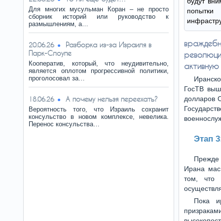
будут вни
Для многих мусульман Коран – не просто
попытки
сборник историй или руководство к
инфрастру
размышлениям, а…
враждеб
Разборка из-за Израиля в
20.06.26
Парк-Слоупе
революци
Кооператив, который, что неудивительно,
активную 
является оплотом прогрессивной политики,
проголосовал за…
Иранско
ГосТВ выш
А почему нельзя переехать?
долларов С
18.06.26
Государст
Вероятность того, что Израиль сохранит
консульство в новом комплексе, невелика.
военнослу
Перенос консульства…
Этап 3
Прежде 
Ирана мас
том, что
осуществля
Пока и
призрак
высокопос