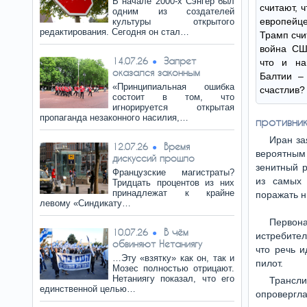
В начале 2000-х Сэнгер был
считают, 
одним из создателей
европейце
культуры открытого
редактирования. Сегодня он стал…
Трамп счит
война США
Запрет
14.07.26
что и на
оказался законным
Балтии –
«Принципиальная ошибка
счастлив? 
состоит в том, что
игнорируется открытая
пропаганда незаконного насилия,…
противник
Иран за
Время
12.07.26
вероятным
дискуссий прошло
зенитный р
Французские магистраты?
из самых 
Тридцать процентов из них
принадлежат к крайне
поражать н
левому «Синдикату…
Первон
В чём
10.07.26
истребител
обвиняют Нетаниягу
что речь и
…Эту «взятку» как он, так и
пилот.
Мозес полностью отрицают.
Нетаниягу показал, что его
Трансл
единственной целью…
опровергла