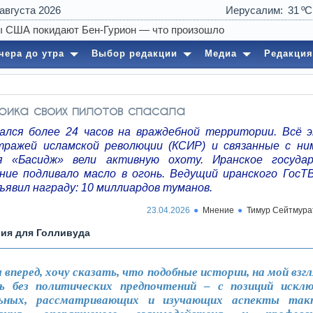
 августа 2026
Иерусалим
31
чера до утра
Выбор редакции
Медиа
Редакция
рика своих пилотов спасала
ался более 24 часов на враждебной территории. Всё 
тражей исламской революции (КСИР) и связанные с н
я «Басидж» вели активную охоту. Иранское госуда
ние подливало масло в огонь. Ведущий иранского ГосТ
ъявил награду: 10 миллиардов туманов.
23.04.2026
Мнение
Тимур Сейтмура
ия для Голливуда
я вперед, хочу сказать, что подобные истории, на мой взг
ь без политических предпочтений – с позиций искл
льных, рассматривающих и изучающих аспекты такт