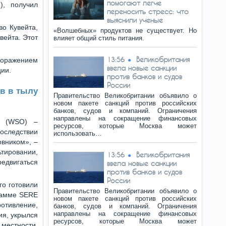
помогают легче
), получил
переносить стресс: что
выяснили ученые
о Кувейта,
«Волшебных» продуктов не существует. Но
вейта. Этот
влияет общий стиль питания.
Великобритания
13:56
 поражением
ввела новые санкции
ии.
против банков и судов
России
ов в тылу
Правительство Великобритании объявило о
новом пакете санкций против российских
банков, судов и компаний. Ограничения
направлены на сокращение финансовых
я (WSO) –
ресурсов, которые Москва может
оследствии
использовать…
вником», –
тировании,
Великобритания
13:56
редвигаться
ввела новые санкции
против банков и судов
России
го готовили
Правительство Великобритании объявило о
рамме SERE
новом пакете санкций против российских
отивление,
банков, судов и компаний. Ограничения
направлены на сокращение финансовых
ия, укрылся
ресурсов, которые Москва может
стности,