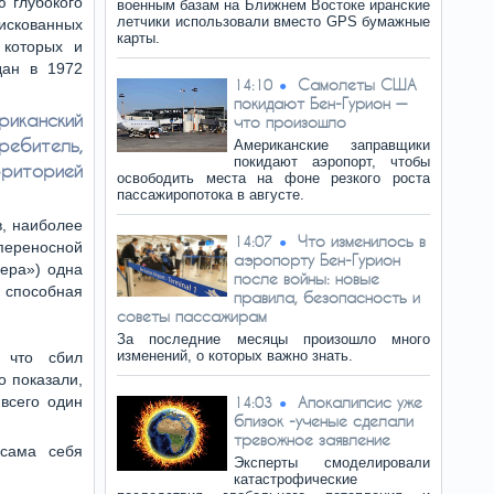
 глубокого
военным базам на Ближнем Востоке иранские
летчики использовали вместо GPS бумажные
скованных
карты.
которых и
дан в 1972
Самолеты США
14:10
покидают Бен-Гурион —
иканский
что произошло
битель,
Американские заправщики
покидают аэропорт, чтобы
иторией
освободить места на фоне резкого роста
пассажиропотока в августе.
в, наиболее
Что изменилось в
14:07
переносной
аэропорту Бен-Гурион
гера») одна
после войны: новые
 способная
правила, безопасность и
советы пассажирам
За последние месяцы произошло много
изменений, о которых важно знать.
 что сбил
о показали,
 всего один
Апокалипсис уже
14:03
близок -ученые сделали
тревожное заявление
 сама себя
Эксперты смоделировали
катастрофические