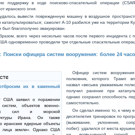
ую поддержку в ходе поисково-спасательной операции (CSAR
от иранского огня.
удалось вывести поврежденную машину в воздушное пространств
 катапультироваться; самолет A-10 разбился уже на территории Ку
е был благополучно эвакуирован.
бразом, всего через несколько часов после первого инцидента с
США одновременно проводили три отдельные спасательные операц
2: Поиски офицера систем вооружения: более 24 час
Офицер систем вооружени
ксте
полковник, которого Трамп вп
назвал «весьма уважаемым полко
тбросим их в каменный
получил ранение при катапуль
однако сохранил способность пе
т США заявил о поражении
самостоятельно.
 систем, объектов военно-
Он сделал именно то, к чему е
шных сил и морской
десятилетия тренировок по прог
руктуры Ирана. Он также
(выживание, уклонение, сопр
то иранские ядерные объекты
побег): удалился от места крушен
с лица земли». Однако США
на возвышенной горной ме