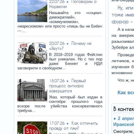
Поговорим о
22.07.26
Норвегии
Ну, ил
Называйте это «социал-
тоже име
демократией»,
фурор – 
«коммунизмом»,
«марксизмом» или просто «лишь бы не Биби»
А в нач
—…
на америк
разыскивал
Почему не
20.07.26
Зубейре ал
«Зеут»?
В 2018–2019 годах Фейглин
Проведе
был уникален. Но с тех пор
летчиков, 
даже Беннет и НДИ
изучения 
заговорили о свободном…
мгновенно 
Что ж, н
Первый
18.07.26
процесс антифа
завершился
Как в
Указ, который был издан в
сентябре прошлого года
вскоре после убийства консервативного
В конте
трибуна…
2 апрел
Как отличить
17.07.26
Иранско
правду от лжи?
Смотрите,