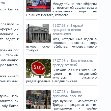
ак.
Между тем на пике эйфории
от возможной сделки века и
если бы не
«заключения мира на
Ближнем Востоке, которого…
 правило –
Первый
18.07.26
информации
процесс антифа
завершился
спецназа и
то ведёт к
Указ, который был издан в
сентябре прошлого года
вскоре после убийства консервативного
словный бог
трибуна…
им штабным
 коммандос
Как отличить
17.07.26
правду от лжи?
t Stalkers,
В начале 2000-х Сэнгер был
одним из создателей
тоге ничего
культуры открытого
рые из них,
редактирования. Сегодня он стал…
Время
12.07.26
дискуссий прошло
туна». Или
анитарной
Французские магистраты?
Тридцать процентов из них
Л Абу Бакра
принадлежат к крайне