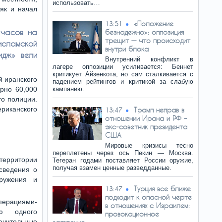
использовать…
як и начал
«Положение
13:51
часов на
безнадежно»: оппозиция
трещит — что происходит
сламской
внутри блока
идж» вели
Внутренний конфликт в
лагере оппозиции усиливается: Беннет
критикует Айзенкота, но сам сталкивается с
й иранского
падением рейтингов и критикой за слабую
рно 60,000
кампанию.
го полиции.
риканского
Трамп неправ в
13:47
отношении Ирана и РФ –
экс-советник президента
США
Мировые кризисы тесно
переплетены через ось Пекин — Москва.
территории
Тегеран годами поставляет России оружие,
получая взамен ценные разведданные.
сведения о
ружения и
Турция все ближе
13:47
подходит к опасной черте
перациями-
в отношениях с Израилем:
ю одного
провокационное
ючительные