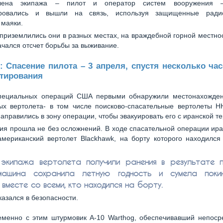
ена экипажа – пилот и оператор систем вооружения 
тировались и вышли на связь, используя защищенные ради
 маяки.
приземлились они в разных местах, на враждебной горной местнос
чался отсчет борьбы за выживание.
: Спасение пилота – 3 апреля, спустя несколько ча
ьтирования
пециальных операций США первыми обнаружили местонахожден
ых вертолета- в том числе поисково-спасательные вертолеты HH
 направились в зону операции, чтобы эвакуировать его с иранской т
ия прошла не без осложнений. В ходе спасательной операции ир
американский вертолет Blackhawk, на борту которого находился
экипажа вертолета получили ранения в результате п
машина сохранила летную годность и сумела покин
вместе со всеми, кто находился на борту.
казался в безопасности.
менно с этим штурмовик A-10 Warthog, обеспечивавший непоср