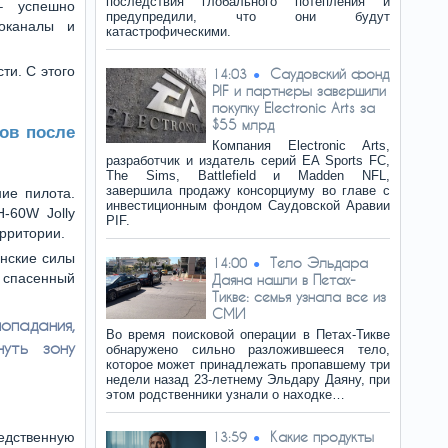
последствия глобального потепления и
– успешно
предупредили, что они будут
оканалы и
катастрофическими.
ти. С этого
Саудовский фонд
14:03
PIF и партнеры завершили
покупку Electronic Arts за
$55 млрд
сов после
Компания Electronic Arts,
разработчик и издатель серий EA Sports FC,
The Sims, Battlefield и Madden NFL,
завершила продажу консорциуму во главе с
ие пилота.
инвестиционным фондом Саудовской Аравии
-60W Jolly
PIF.
ерритории.
анские силы
Тело Эльдара
14:00
 спасенный
Даяна нашли в Петах-
Тикве: семья узнала все из
СМИ
опадания,
Во время поисковой операции в Петах-Тикве
уть зону
обнаружено сильно разложившееся тело,
которое может принадлежать пропавшему три
недели назад 23-летнему Эльдару Даяну, при
этом родственники узнали о находке…
Какие продукты
едственную
13:59