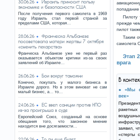
Израиль приносит пользу
30.06.26
авиационн
экономике и безопасности США
попадание 
После получения первого самолета в 1969
Пилоту 
году Израиль стал первой страной за
пределами США, которая…
прежде чем
пилот такж
Франческа Альбанезе
28.06.26
Таким о
посоветовала матери жертвы 7 октября
самолета 
«сменить лекарства»
Франческа Альбанезе уже не первый раз
Этап 
оказывается объектом критики из-за своих
врага
заявлений об Израиле…
Бои вокруг таможни
26.06.26
В конте
Конечно, покупать у малого бизнеса в
Израиле дорого. Но в этом виноват не сам
«Мы о
малый бизнес, а… то…
век»
Президен
ЕС ввел санкции против НПО
24.06.26
ракетных
из-за проигрыша в суде
возду
Европейский Союз, созданный на основе
обещания того, что законное мнение
инфраст
находится вне досягаемости…
заявил, ч
«стерты 
То ли еще будет…
22.06.26