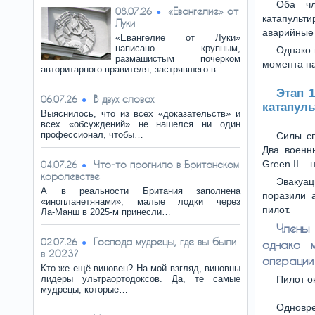
Оба чл
«Евангелие» от
08.07.26
катапуль
Луки
аварийные
«Евангелие от Луки»
написано крупным,
Однако 
размашистым почерком
момента на
авторитарного правителя, застрявшего в…
Этап 1
В двух словах
06.07.26
катапул
Выяснилось, что из всех «доказательств» и
всех «обсуждений» не нашелся ни один
профессионал, чтобы…
Силы с
Два военн
Что-то прогнило в Британском
Green II –
04.07.26
королевстве
Эвакуац
А в реальности Британия заполнена
поразили 
«инопланетянами», малые лодки через
пилот.
Ла‑Манш в 2025‑м принесли…
Члены 
Господа мудрецы, где вы были
02.07.26
однако 
в 2023?
операции 
Кто же ещё виновен? На мой взгляд, виновны
лидеры ультраортодоксов. Да, те самые
Пилот о
мудрецы, которые…
Одновре