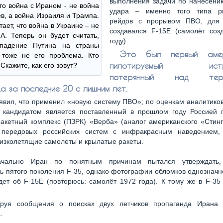
выполнения задачи по нанесению
что война с Ираном - не война
удара – именно того типа ри
в, а война Израиля и Трампа.
рейдов с прорывом ПВО, для 
ает, что война в Украине – не
создавался F-15E (самолёт соз
. Теперь он будет считать,
году).
падение Путина на страны
Это был первый амер
 тоже не его проблема. Кто
пилотируемый истре
Скажите, как его зовут?
потерянный над терр
а за последние 20 с лишним лет.
явил, что применил «новую систему ПВО»; по оценкам аналитико
 кандидатом является поставленный в прошлом году Россией 
акетный комплекс (ПЗРК) «Верба» (аналог американского «Стин
передовых российских систем с инфракрасным наведением,
изколетящие самолеты и крылатые ракеты.
ачально Иран по понятным причинам пытался утверждать,
ь пятого поколения F-35, однако фотографии обломков однозначн
дет об F-15E (повторюсь: самолёт 1972 года). К тому же в F-35
ируя сообщения о поисках двух летчиков пропаганда Ирана
.