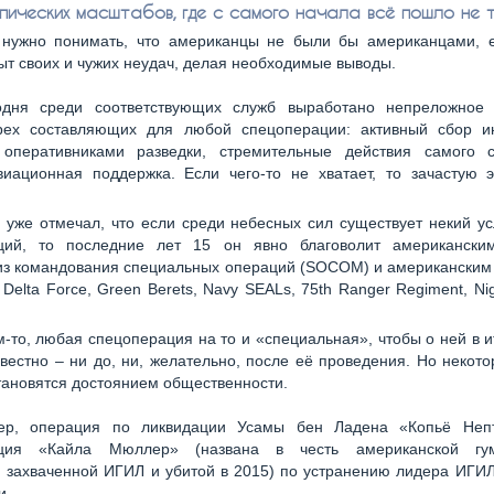
пических масштабов, где с самого начала всё пошло не т
 нужно понимать, что американцы не были бы американцами, 
ыт своих и чужих неудач, делая необходимые выводы.
одня среди соответствующих служб выработано непреложное
рех составляющих для любой спецоперации: активный сбор 
оперативниками разведки, стремительные действия самого 
иационная поддержка. Если чего-то не хватает, то зачастую э
 уже отмечал, что если среди небесных сил существует некий у
ций, то последние лет 15 он явно благоволит американск
 из командования специальных операций (SOCOM) и американским
 Delta Force, Green Berets, Navy SEALs, 75th Ranger Regiment, Nigh
-то, любая спецоперация на то и «специальная», чтобы о ней в и
вестно – ни до, ни, желательно, после её проведения. Но некото
становятся достоянием общественности.
ер, операция по ликвидации Усамы бен Ладена «Копьё Неп
ация «Кайла Мюллер» (названа в честь американской гум
 захваченной ИГИЛ и убитой в 2015) по устранению лидера ИГИ
и.