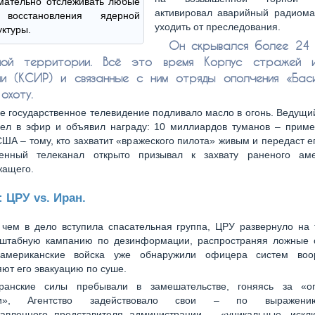
мательно отслеживать любые
активировал аварийный радиома
 восстановления ядерной
уходить от преследования.
ктуры.
Он скрывался более 24 
ной территории. Всё это время Корпус стражей и
и (КСИР) и связанные с ним отряды ополчения «Бас
охоту.
е государственное телевидение подливало масло в огонь. Ведущи
ел в эфир и объявил награду: 10 миллиардов туманов – приме
ША – тому, кто захватит «вражеского пилота» живым и передаст е
венный телеканал открыто призывал к захвату раненого аме
жащего.
: ЦРУ vs. Иран.
чем в дело вступила спасательная группа, ЦРУ развернуло на 
штабную кампанию по дезинформации, распространяя ложные 
 американские войска уже обнаружили офицера систем воо
ют его эвакуацию по суше.
ранские силы пребывали в замешательстве, гоняясь за «о
ами», Агентство задействовало свои – по выражени
тавленного представителя администрации – «уникальные, искл