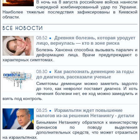
В ночь на 8 августа российские войска нанесли
очередной комбинированный удар по Украине.
Наиболее тяжелые последствия зафиксированы в Киевской
области.
ВСЕ НОВОСТИ
Древняя болезнь, которая уродует
08:52
лицо, вернулась — кто в зоне риска
Болезнь Хансена способна вызывать паралич и
деформацию лица. Врачи предупреждают о
характерных симптомах.
Как распознать деменцию за годы
08:30
до диагноза, рассказали ученые
Симптомы деменции можно заметить задолго
до того, как невролог поставит диагноз. И хоть
лечения болезни нет, ее ход можно замедлить и
взять под контроль.
Израильтян ждет повышение
08:25
налогов из-за решения Нетаниягу - детали
Биньямин Нетаниягу обратился к министерству
финансов по поводу выделения
дополнительных средств, что может отразиться
на израильтянах.