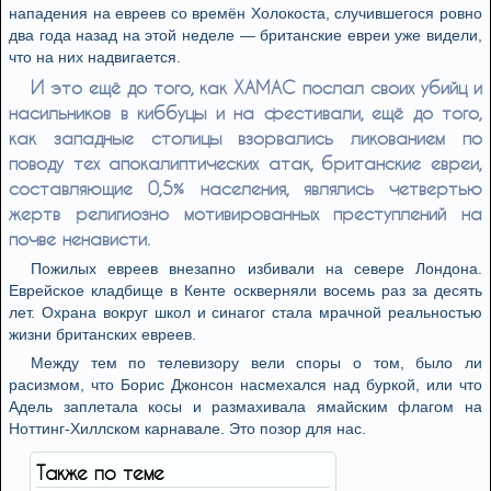
нападения на евреев со времён Холокоста, случившегося ровно
два года назад на этой неделе — британские евреи уже видели,
что на них надвигается.
И это ещё до того, как ХАМАС послал своих убийц и
насильников в киббуцы и на фестивали, ещё до того,
как западные столицы взорвались ликованием по
поводу тех апокалиптических атак, британские евреи,
составляющие 0,5% населения, являлись четвертью
жертв религиозно мотивированных преступлений на
почве ненависти.
Пожилых евреев внезапно избивали на севере Лондона.
Еврейское кладбище в Кенте оскверняли восемь раз за десять
лет. Охрана вокруг школ и синагог стала мрачной реальностью
жизни британских евреев.
Между тем по телевизору вели споры о том, было ли
расизмом, что Борис Джонсон насмехался над буркой, или что
Адель заплетала косы и размахивала ямайским флагом на
Ноттинг-Хиллском карнавале. Это позор для нас.
Также по теме