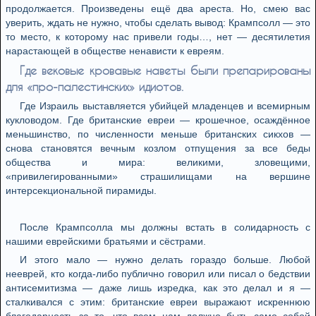
продолжается. Произведены ещё два ареста. Но, смею вас
уверить, ждать не нужно, чтобы сделать вывод: Крампсолл — это
то место, к которому нас привели годы…, нет — десятилетия
нарастающей в обществе ненависти к евреям.
Где вековые кровавые наветы были препарированы
для «про-палестинских» идиотов.
Где Израиль выставляется убийцей младенцев и всемирным
кукловодом. Где британские евреи — крошечное, осаждённое
меньшинство, по численности меньше британских сикхов —
снова становятся вечным козлом отпущения за все беды
общества и мира: великими, зловещими,
«привилегированными» страшилищами на вершине
интерсекциональной пирамиды.
После Крампсолла мы должны встать в солидарность с
нашими еврейскими братьями и сёстрами.
И этого мало — нужно делать гораздо больше. Любой
нееврей, кто когда-либо публично говорил или писал о бедствии
антисемитизма — даже лишь изредка, как это делал и я —
сталкивался с этим: британские евреи выражают искреннюю