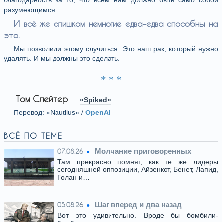
благодарность за то, что всем нам должно быть само собой
разумеющимся.
И всё же слишком немногие едва-едва способны на
это.
Мы позволили этому случиться. Это наш рак, который нужно
удалять. И мы должны это сделать.
* * *
Том Слейтер
«Spiked»
Перевод: «Nautilus» /
OpenAI
ВСЁ ПО ТЕМЕ
Молчание приговоренных
07.08.26
Там прекрасно помнят, как те же лидеры
сегодняшней оппозиции, Айзенкот, Бенет, Лапид,
Голан и…
Шаг вперед и два назад
05.08.26
Вот это удивительно. Вроде бы бомбили-