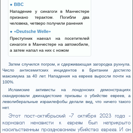
BBC
Нападение у синагоги в Манчестере
признано терактом. Погибли два
человека, четверо получили ранения
«Deutsche Welle»
Преступник наехал на посетителей
синагоги в Манчестере на автомобиле,
а затем напал на них с ножом
Затем случился погром, и сдерживающая загородка рухнула.
Число антисемитских инцидентов в Британии достигло
максимума за 40 лет. Нападения на евреев выросли почти на
100%.
Исламские активисты на лондонских демонстрациях
скандировали джихадистские призывы о убийстве евреев, а
леволиберальные израилефобы делали вид, что ничего такого
нет.
Этот пост-октябрьский -7 октября 2023 года -
карнавал ненависти к евреям был неприкрыто
насильственным празднованием убийства евреев. И он