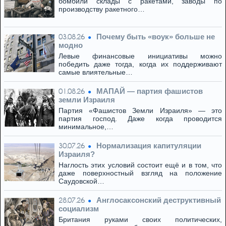
бомбили склады с ракетами, заводы по
производству ракетного…
Почему быть «воук» больше не
03.08.26
модно
Левые финансовые инициативы можно
победить даже тогда, когда их поддерживают
самые влиятельные…
МАПАЙ — партия фашистов
01.08.26
земли Израиля
Партия «Фашистов Земли Израиля» — это
партия господ. Даже когда проводится
минимальное,…
Нормализация капитуляции
30.07.26
Израиля?
Наглость этих условий состоит ещё и в том, что
даже поверхностный взгляд на положение
Саудовской…
Англосаксонский деструктивный
28.07.26
социализм
Британия руками своих политических,