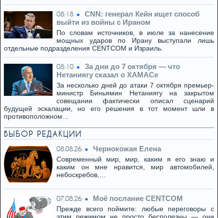
CNN: генерал Кейн ищет способ
08:18
выйти из войны с Ираном
По словам источников, в июле за нанесение
мощных ударов по Ирану выступали лишь
отдельные подразделения CENTCOM и Израиль.
За дни до 7 октября — что
08:10
Нетаниягу сказал о ХАМАСе
За несколько дней до атаки 7 октября премьер-
министр Биньямин Нетаниягу на закрытом
совещании фактически описал сценарий
будущей эскалации, но его решения в тот момент шли в
противоположном…
ВЫБОР РЕДАКЦИИ
Чернокожая Елена
08.08.26
Современный мир, мир, каким я его знаю и
каким он мне нравится, мир автомобилей,
небоскребов,…
Моё послание CENTCOM
07.08.26
Прежде всего поймите: любые переговоры с
этим режимом не просто бесполезны — они