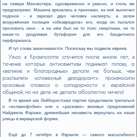
на севере Манчестера, одновременно и ужасно, и столь же
предсказуемо. Машина врезалась в прихожан, из неё выскочил
подонок - и зарезал двух человек насмерть; а затем
вооружённая полиция «обезвредила» его, когда он пытался
проломить окно - а на нём был не то пояс смертника, не то
какая-то уродливая бутафория для его бандитского
перформанса.
И тут слова заканчиваются. Поскольку мы подвели евреев.
Ужас в Крампсолле случился после многих лет, в
течение которых антисемитизм поднимал голову, а
«великие и благородные» делали не больше, чем
распыляли «словесный дезодорант»: произносили
красивые словеса о солидарности с еврейской
общиной, но на деле не делали абсолютно ничего!
В то время как Лейбористская партия продолжала трепаться
о «исламофобии» или о «расизме» визовых предложений
Найджела Фаража, древнейшая ненависть вернулась на наши
улицы в варварской форме.
Ещё до 7 октября в Израиле — самого масштабного