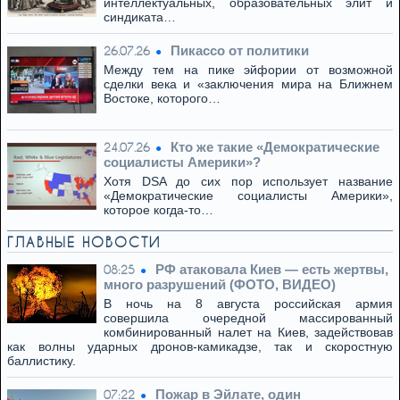
интеллектуальных, образовательных элит и
синдиката…
Пикассо от политики
26.07.26
Между тем на пике эйфории от возможной
сделки века и «заключения мира на Ближнем
Востоке, которого…
Кто же такие «Демократические
24.07.26
социалисты Америки»?
Хотя DSA до сих пор использует название
«Демократические социалисты Америки»,
которое когда-то…
ГЛАВНЫЕ НОВОСТИ
РФ атаковала Киев — есть жертвы,
08:25
много разрушений (ФОТО, ВИДЕО)
В ночь на 8 августа российская армия
совершила очередной массированный
комбинированный налет на Киев, задействовав
как волны ударных дронов-камикадзе, так и скоростную
баллистику.
Пожар в Эйлате, один
07:22