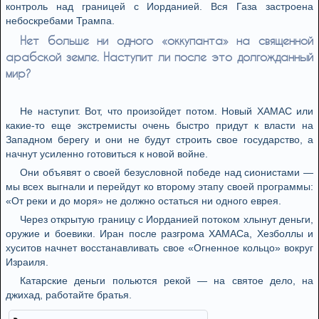
контроль над границей с Иорданией. Вся Газа застроена
небоскребами Трампа.
Нет больше ни одного «оккупанта» на священной
арабской земле. Наступит ли после это долгожданный
мир?
Не наступит. Вот, что произойдет потом. Новый ХАМАС или
какие-то еще экстремисты очень быстро придут к власти на
Западном берегу и они не будут строить свое государство, а
начнут усиленно готовиться к новой войне.
Они объявят о своей безусловной победе над сионистами —
мы всех выгнали и перейдут ко второму этапу своей программы:
«От реки и до моря» не должно остаться ни одного еврея.
Через открытую границу с Иорданией потоком хлынут деньги,
оружие и боевики. Иран после разгрома ХАМАСа, Хезболлы и
хуситов начнет восстанавливать свое «Огненное кольцо» вокруг
Израиля.
Катарские деньги польются рекой — на святое дело, на
джихад, работайте братья.