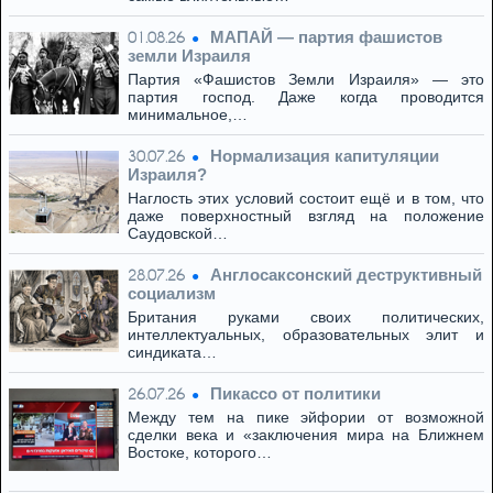
МАПАЙ — партия фашистов
01.08.26
земли Израиля
Партия «Фашистов Земли Израиля» — это
партия господ. Даже когда проводится
минимальное,…
Нормализация капитуляции
30.07.26
Израиля?
Наглость этих условий состоит ещё и в том, что
даже поверхностный взгляд на положение
Саудовской…
Англосаксонский деструктивный
28.07.26
социализм
Британия руками своих политических,
интеллектуальных, образовательных элит и
синдиката…
Пикассо от политики
26.07.26
Между тем на пике эйфории от возможной
сделки века и «заключения мира на Ближнем
Востоке, которого…