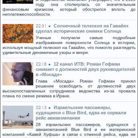
году она столкнулась со значительным
финансовым кризисом, который обострился вплоть до
неплатежеспособности.
Солнечный телескоп на Гавайях
22:31
сделал исторические снимки Солнца
Ученые получили самые подробные
изображения поверхности Солнца в истории,
используя мощный телескоп на Гавайях, что помогло разглядеть
удивительные динамичные узоры и вихри.
12 канал ИТВ: Роман Гофман
22:18
снимает с должностей двух руководителей
в «Мосаде»
Глава «Мосада» Роман Гофман принял
решение освободить от должностей двух
высокопоставленных сотрудников ведомства из-за провала
плана по смене режима в Иране.
Израильские пассажиры,
22:13
судящиеся с Blue Bird, едва не сорвали
рейс авиакомпании
28 израильских пассажиров, судящихся с
авиакомпанией Blue Bird и ее материнской
компанией «Кавей Хуфша» в связи с отменой рейса, едва не