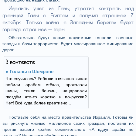
произошло на наших глазах.
Израиль ушел из Газы, утратил контроль над
границей Газы с Египтом и получил страшное 7
октября. Только война с Западным берегом будет
гораздо страшнее — горы.
Обязательно будут новые подземные тоннели, военные
заводы и базы террористов. Будет массированное минирование
дорог.
В контексте
Голаны в Шомроне
Что случилось? Ребятки в вязаных кипах
побили арабам стёкла, прокололи
шины, слили бензин, нацарапали
гвоздём что-то коротко и по-русски?
Нет! Всё куда более креативно...
Поставьте себя на место правительства Израиля. Готовы ли
вы рискнуть жизнью миллионов своих граждан, поставив их
против вашего крайне сомнительного «А вдруг арабы не
нападут? Ну не самоубийцы же они».