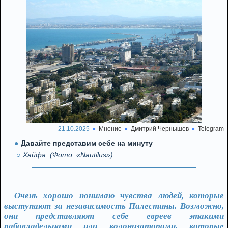
21.10.2025
Мнение
Дмитрий Чернышев
Telegram
Давайте представим себе на минуту
Хайфа. (Фото: «Nautilus»)
Очень хорошо понимаю чувства людей, которые
выступают за независимость Палестины. Возможно,
они представляют себе евреев этакими
рабовладельцами или колонизаторами, которые