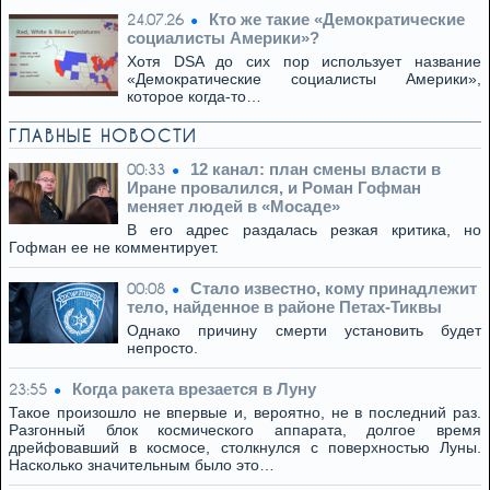
Кто же такие «Демократические
24.07.26
социалисты Америки»?
Хотя DSA до сих пор использует название
«Демократические социалисты Америки»,
которое когда-то…
ГЛАВНЫЕ НОВОСТИ
12 канал: план смены власти в
00:33
Иране провалился, и Роман Гофман
меняет людей в «Мосаде»
В его адрес раздалась резкая критика, но
Гофман ее не комментирует.
Стало известно, кому принадлежит
00:08
тело, найденное в районе Петах-Тиквы
Однако причину смерти установить будет
непросто.
Когда ракета врезается в Луну
23:55
Такое произошло не впервые и, вероятно, не в последний раз.
Разгонный блок космического аппарата, долгое время
дрейфовавший в космосе, столкнулся с поверхностью Луны.
Насколько значительным было это…