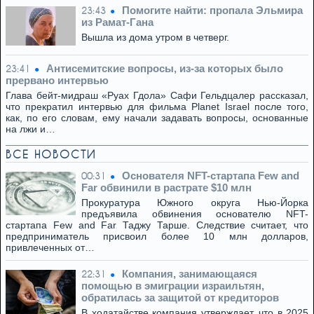
Помогите найти: пропала Эльмира
23:43
из Рамат-Гана
Вышла из дома утром в четверг.
Антисемитские вопросы, из-за которых было
23:41
прервано интервью
Глава бейт-мидраш «Руах Гдола» Сафи Гельдцалер рассказал,
что прекратил интервью для фильма Planet Israel после того,
как, по его словам, ему начали задавать вопросы, основанные
на лжи и…
ВСЕ НОВОСТИ
Основателя NFT-стартапа Few and
00:31
Far обвинили в растрате $10 млн
Прокуратура Южного округа Нью-Йорка
предъявила обвинения основателю NFT-
стартапа Few and Far Таджу Тарше. Следствие считает, что
предприниматель присвоил более 10 млн долларов,
привлеченных от…
Компания, занимающаяся
22:31
помощью в эмиграции израильтян,
обратилась за защитой от кредиторов
В ходатайстве компания утверждает, что в 2025