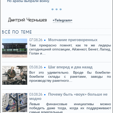
Но арабы выбрали войну.
* * *
Дмитрий Чернышев
«Telegram»
ВСЁ ПО ТЕМЕ
Молчание приговоренных
07.08.26
Там прекрасно помнят, как те же лидеры
сегодняшней оппозиции, Айзенкот, Бенет, Лапид,
Голан и…
Шаг вперед и два назад
05.08.26
Вот это удивительно. Вроде бы бомбили-
бомбили склады с ракетами, заводы по
производству ракетного…
Почему быть «воук» больше не
03.08.26
модно
Левые финансовые инициативы можно
победить даже тогда, когда их поддерживают
самые влиятельные…