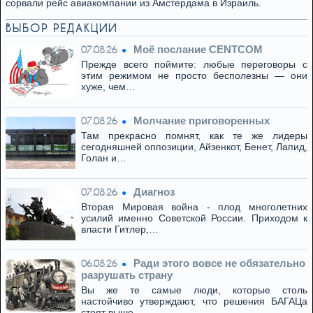
сорвали рейс авиакомпании из Амстердама в Израиль.
ВЫБОР РЕДАКЦИИ
Моё послание CENTCOM
07.08.26
Прежде всего поймите: любые переговоры с
этим режимом не просто бесполезны — они
хуже, чем…
Молчание приговоренных
07.08.26
Там прекрасно помнят, как те же лидеры
сегодняшней оппозиции, Айзенкот, Бенет, Лапид,
Голан и…
Диагноз
07.08.26
Вторая Мировая война - плод многолетних
усилий именно Советской России. Приходом к
власти Гитлер,…
Ради этого вовсе не обязательно
06.08.26
разрушать страну
Вы же те самые люди, которые столь
настойчиво утверждают, что решения БАГАЦа
стоят выше…