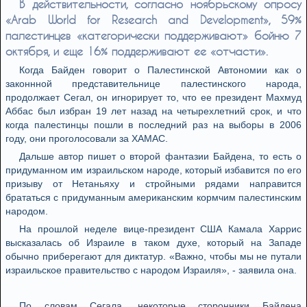
В действительности, согласно ноябрьскому опросу
«Arab World for Research and Development», 59%
палестинцев «категорически поддерживают» бойню 7
октября, и еще 16% поддерживают ее «отчасти».
Когда Байден говорит о Палестинской Автономии как о
законнной представительнице палестинского народа,
продолжает Сегал, он игнорирует то, что ее президент Махмуд
Аббас был избран 19 лет назад на четырехлетний срок, и что
когда палестинцы пошли в последний раз на выборы в 2006
году, они проголосовали за ХАМАС.
Дальше автор пишет о второй фантазии Байдена, то есть о
придуманном им израильском народе, который избавится по его
призыву от Нетаньяху и стройными рядами направится
брататься с придуманным американским кормчим палестинским
народом.
На прошлой неделе вице-президент США Камала Харрис
высказалась об Израиле в таком духе, который на Западе
обычно приберегают для диктатур. «Важно, чтобы мы не путали
израильское правительство с народом Израиля», - заявила она.
По словам Сегала, некоторые сторонники Байдена