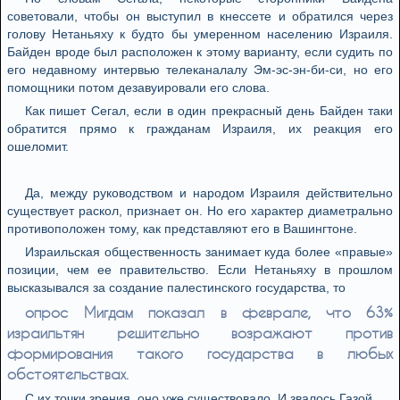
советовали, чтобы он выступил в кнессете и обратился через
голову Нетаньяху к будто бы умеренном населению Израиля.
Байден вроде был расположен к этому варианту, если судить по
его недавному интервью телеканалалу Эм-эс-эн-би-си, но его
помощники потом дезавуировали его слова.
Как пишет Сегал, если в один прекрасный день Байден таки
обратится прямо к гражданам Израиля, их реакция его
ошеломит.
Да, между руководством и народом Израиля действительно
существует раскол, признает он. Но его характер диаметрально
противоположен тому, как представляют его в Вашингтоне.
Израильская общественность занимает куда более «правые»
позиции, чем ее правительство. Если Нетаньяху в прошлом
высказывался за создание палестинского государства, то
опрос Мигдам показал в феврале, что 63%
израильтян решительно возражают против
формирования такого государства в любых
обстоятельствах.
С их точки зрения, оно уже существовало. И звалось Газой.