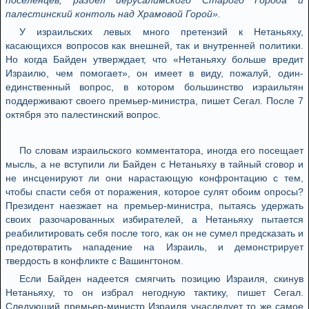
поселенцев, раздел иерусалимского Старого Города и
палестинский контоль над Храмовой Горой».
У израильских левых много претензий к Нетаньяху,
касающихся вопросов как внешней, так и внутренней политики.
Но когда Байден утверждает, что «Нетаньяху больше вредит
Израилю, чем помогает», он имеет в виду, пожалуй, один-
единственный вопрос, в котором большинство израильтян
поддерживают своего премьер-министра, пишет Сегал. После 7
октября это палестинский вопрос.
По словам израильского комментатора, иногда его посещает
мысль, а не вступили ли Байден с Нетаньяху в тайный сговор и
не инсценируют ли они нарастающую конфронтацию с тем,
чтобы спасти себя от поражения, которое сулят обоим опросы?
Президент наезжает на премьер-министра, пытаясь удержать
своих разочарованных избирателей, а Нетаньяху пытается
реабилитировать себя после того, как он не сумел предсказать и
предотвратить нападение на Израиль, и демонстрирует
твердость в конфликте с Вашингтоном.
Если Байден надеется смягчить позицию Израиля, скинув
Нетаньяху, то он избрал негодную тактику, пишет Сегал.
Следуюший премьер-министр Израиля унаследует то же самое