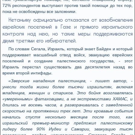
72% респондентов выступают против такой помощи до тех пор,
пока не освобождены все заложники.
Нетаньяху официально отказался от возобновления
еврейских поселений в Газе и прямого израильского
контроля над нею, но такие меры поддерживаются
двумя третями его избирателей.
По словам Сегала, Израиль, который знает Байден и который
поддерживает масшабный отвод войск, эвакуацию еврейских
поселений и создание палестинского государства, - этот
Израиль перестал существовать два десятилетия назад во
время второй интифады.
«Зверские нападения палестинцев, - пишет автор, -
унесли тогда жизни более тысячи израильтян, включая
младенцев, женщин и стариков. Это бойня возглавлялась
«умеренными» фатаховцами, а не экстремистами ХАМАС, и
длилась не восемь часов, а разворачивалась с замедленной
скоростью на протяжении трех лет. Эти кровавые события
начались спустя несколько месяцев после того, как
израильский премьер-министр предложил палестинскому
лидеру более 90% Иудеи и Самарии, эвакуацию тысяч