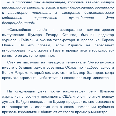
«Со стороны тех американцев, которые взахлеб клянут
иностранное вмешательство в нашу демократию, гротескно
и лицемерно призывать к смещению демократически
избранного израильского руководителя. Это
беспрецедентно!».
«Сильнейшая речь!» - восторженно комментировал
выступление Шумера Ричард Стенгел, бывший редактор
журнала «Таймс» и экс-замгоссекретаря в правление Барака
Обамы. По его словам, если Израиль не перестанет
игнорировать число жертв в Газе и превратится в государство-
изгоя, то он долго не протянет.
Стенгел выступал на левацком телеканале Эм-эс-эн-би-си
вместе с бывшим замом советника Обамы по нацбезопасности
Беном Родсом, который согласился, что Шумер был прав, когда
призывал израильтян избавиться от своего премьер-министра.
На следующий день после нашумевшей речи Шумера
журналист спросил у президента США, что он по этом поводу
думает. Байден поведал, что Шумер предварительно связался с
его аппаратом и известил его о своем намерении публично
призвать израильтян избавиться от своего премьер-министра.