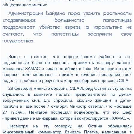
общественное мнение.
Администрации Байдена пора уяснить реальность:
«подавляющее большинство палестинцев
поддерживает убийство евреев, а израильтяне не
считают, что палестинцы заслужили свое
государство».
Выше я отметил, что первое время Байден и его
подчиненные было не склонны принимать на веру данные
минздрава ХАМАС о числе погибших в Газе. Их позиция в этом
вопросе тоже менялась - притом в течение последних трех
недель - сообразно результатам предвыборных опросов в США.
29 февраля министр обороны США Ллойд Остин выступал на
слушаниях в комитете палаты представителей по делам
вооруженных сил. Его спросили, сколько женщин и детей
погибли в Газе после 7 октября. Министр ответил, что «больше
27 тысяч». Пентагон поспешил подчеркнуть, что его шеф
«привел данные минздрава, который контролируется «ХАМАС».
Несмотря на эту оговорку, на Остина обрушилась
консервативный комменатор Дэниэль Плетка, написавшая в