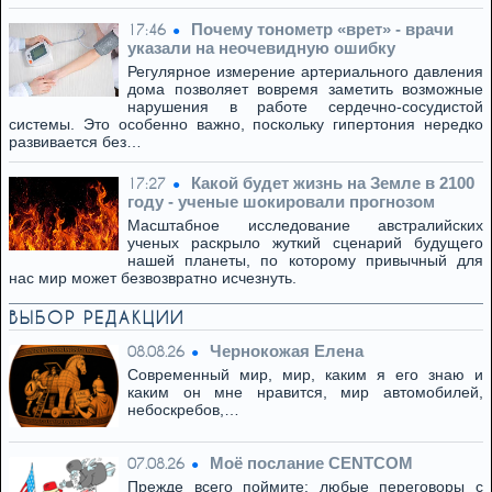
Почему тонометр «врет» - врачи
17:46
указали на неочевидную ошибку
Регулярное измерение артериального давления
дома позволяет вовремя заметить возможные
нарушения в работе сердечно-сосудистой
системы. Это особенно важно, поскольку гипертония нередко
развивается без…
Какой будет жизнь на Земле в 2100
17:27
году - ученые шокировали прогнозом
Масштабное исследование австралийских
ученых раскрыло жуткий сценарий будущего
нашей планеты, по которому привычный для
нас мир может безвозвратно исчезнуть.
ВЫБОР РЕДАКЦИИ
Чернокожая Елена
08.08.26
Современный мир, мир, каким я его знаю и
каким он мне нравится, мир автомобилей,
небоскребов,…
Моё послание CENTCOM
07.08.26
Прежде всего поймите: любые переговоры с