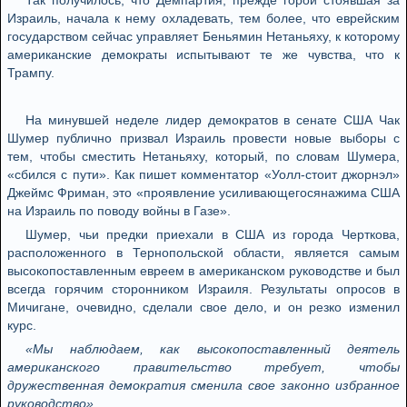
Так получилось, что Демпартия, прежде горой стоявшая за
Израиль, начала к нему охладевать, тем более, что еврейским
государством сейчас управляет Беньямин Нетаньяху, к которому
американские демократы испытывают те же чувства, что к
Трампу.
На минувшей неделе лидер демократов в сенате США Чак
Шумер публично призвал Израиль провести новые выборы с
тем, чтобы сместить Нетаньяху, который, по словам Шумера,
«сбился с пути». Как пишет комментатор «Уолл-стоит джорнэл»
Джеймс Фриман, это «проявление усиливающегосянажима США
на Израиль по поводу войны в Газе».
Шумер, чьи предки приехали в США из города Черткова,
расположенного в Тернопольской области, является самым
высокопоставленным евреем в американском руководстве и был
всегда горячим сторонником Израиля. Результаты опросов в
Мичигане, очевидно, сделали свое дело, и он резко изменил
курс.
«Мы наблюдаем, как высокопоставленный деятель
американского правительство требует, чтобы
дружественная демократия сменила свое законно избранное
руководство»,