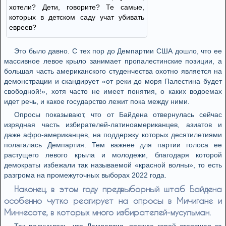
хотели? Дети, говорите? Те самые,
которых в детском саду учат убивать
евреев?
Это было давно. С тех пор до Демпартии США дошло, что ее
массивное левое крыло занимает пропалестинские позиции, а
большая часть американского студенчества охотно является на
демонстрации и скандирует «от реки до моря Палестина будет
свободной!», хотя часто не имеет понятия, о каких водоемах
идет речь, и какое государство лежит пока между ними.
Опросы показывают, что от Байдена отвернулась сейчас
изрядная часть избирателей-латиноамериканцев, азиатов и
даже афро-американцев, на поддержку которых десятилетиями
полагалась Демпартия. Тем важнее для партии голоса ее
растущего левого крыла и молодежи, благодаря которой
демократы избежали так называемой «красной волны», то есть
разгрома на промежуточных выборах 2022 года.
Наконец, в этом году предвыборный штаб Байдена
особенно чутко реагирует на опросы в Мичигане и
Миннесоте, в которых много избирателей-мусульман.