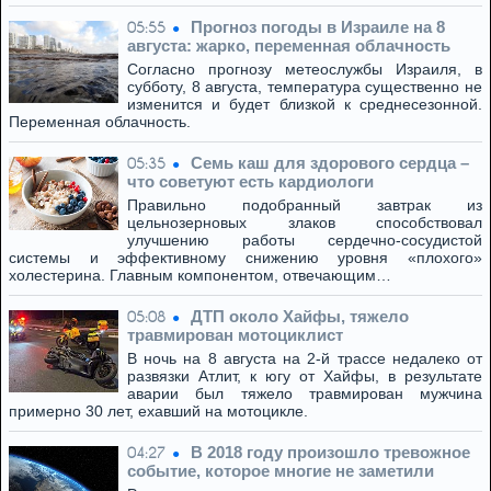
Прогноз погоды в Израиле на 8
05:55
августа: жарко, переменная облачность
Согласно прогнозу метеослужбы Израиля, в
субботу, 8 августа, температура существенно не
изменится и будет близкой к среднесезонной.
Переменная облачность.
Семь каш для здорового сердца –
05:35
что советуют есть кардиологи
Правильно подобранный завтрак из
цельнозерновых злаков способствовал
улучшению работы сердечно-сосудистой
системы и эффективному снижению уровня «плохого»
холестерина. Главным компонентом, отвечающим…
ДТП около Хайфы, тяжело
05:08
травмирован мотоциклист
В ночь на 8 августа на 2-й трассе недалеко от
развязки Атлит, к югу от Хайфы, в результате
аварии был тяжело травмирован мужчина
примерно 30 лет, ехавший на мотоцикле.
В 2018 году произошло тревожное
04:27
событие, которое многие не заметили