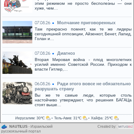
этим режимом не просто бесполезны — они
хуже, чем…
Молчание приговоренных
07.08.26
Там прекрасно помнят, как те же лидеры
сегодняшней оппозиции, Айзенкот, Бенет, Лапид,
Голан и…
Диагноз
07.08.26
Вторая Мировая война - плод многолетних
усилий именно Советской России. Приходом к
власти Гитлер,…
Ради этого вовсе не обязательно
06.08.26
разрушать страну
Вы же те самые люди, которые столь
настойчиво утверждают, что решения БАГАЦа
стоят выше…
Иерусалим
30
Тель-Авив
31
Хайфа
25
NAUTILUS
- Израильский
Created by:
русскоязычный портал