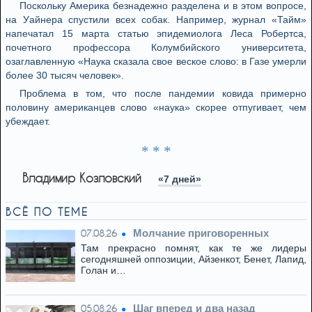
Поскольку Америка безнадежно разделена и в этом вопросе,
на Уайнера спустили всех собак. Например, журнал «Тайм»
напечатал 15 марта статью эпидемиолога Леса Робертса,
почетного профессора Колумбийского университета,
озаглавленную «Наука сказала свое веское слово: в Газе умерли
более 30 тысяч человек».
Проблема в том, что после пандемии ковида примерно
половину американцев слово «наука» скорее отпугивает, чем
убеждает.
* * *
Владимир Козловский
«7 дней»
ВСЁ ПО ТЕМЕ
Молчание приговоренных
07.08.26
Там прекрасно помнят, как те же лидеры
сегодняшней оппозиции, Айзенкот, Бенет, Лапид,
Голан и…
Шаг вперед и два назад
05.08.26