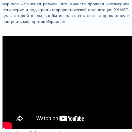
журнале «Нэшенэл ревью», что министр проявил чрезмерное
легковерие и подыграл «террористической организации ХАМАС,
цель которой в том, чтобы использовать ложь и пропаганду и
настроить мир против Израиля».