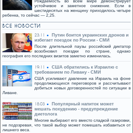
Рождаемость во всем мире демонстрирует
устойчивое и заметное снижение. Если в
шестидесятых на женщину приходилось четыре
ребенка, то сейчас — 2,25.
ВСЕ НОВОСТИ
Путин боится украинских дронов и
23:11
избегает поездок по России - СМИ
После длительной паузы российский диктатор
возобновил поездки по стране, однако
география его последних визитов заметно изменилась.
США обратились к Израилю с
19:11
требованием по Ливану - СМИ
США усиливают давление на Израиль на фоне
продолжающихся переговоров и рассчитывают
добиться новых договоренностей по ситуации в
Ливане.
Популярный напиток может
18:03
мешать похудению - предупреждение
диетолога
Многие выбирают его вместо сладкой газировки,
не подозревая, что такой выбор может помешать избавиться от
лишнего веса.