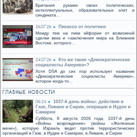
Британия руками своих политических,
интеллектуальных, образовательных элит и
синдиката…
Пикассо от политики
26.07.26
Между тем на пике эйфории от возможной
сделки века и «заключения мира на Ближнем
Востоке, которого…
Кто же такие «Демократические
24.07.26
социалисты Америки»?
Хотя DSA до сих пор использует название
«Демократические социалисты Америки»,
которое когда-то…
ГЛАВНЫЕ НОВОСТИ
1037-й день войны: действия в
06:24
Газе, Ливане и Сирии, операции в Иудее и
Самарии
Суббота, 8 августа 2026 года, 1037-й день
«Войны возрождения» (войны «Железные
мечи»), которую Израиль ведет против террористических
организаций в Газе, в Иудее и Самарии, в Ливане, в Сирии.