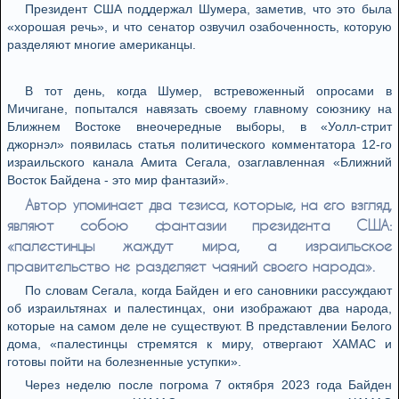
Президент США поддержал Шумера, заметив, что это была
«хорошая речь», и что сенатор озвучил озабоченность, которую
разделяют многие американцы.
В тот день, когда Шумер, встревоженный опросами в
Мичигане, попытался навязать своему главному союзнику на
Ближнем Востоке внеочередные выборы, в «Уолл-стрит
джорнэл» появилась статья политического комментатора 12-го
израильского канала Амита Сегала, озаглавленная «Ближний
Восток Байдена - это мир фантазий».
Автор упоминает два тезиса, которые, на его взгляд,
являют собою фантазии президента США:
«палестинцы жаждут мира, а израильское
правительство не разделяет чаяний своего народа».
По словам Сегала, когда Байден и его сановники рассуждают
об израильтянах и палестинцах, они изображают два народа,
которые на самом деле не существуют. В представлении Белого
дома, «палестинцы стремятся к миру, отвергают ХАМАС и
готовы пойти на болезненные уступки».
Через неделю после погрома 7 октября 2023 года Байден