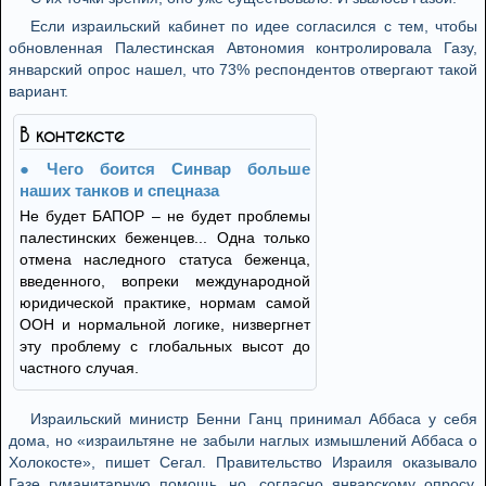
Если израильский кабинет по идее согласился с тем, чтобы
обновленная Палестинская Автономия контролировала Газу,
январский опрос нашел, что 73% респондентов отвергают такой
вариант.
В контексте
Чего боится Синвар больше
наших танков и спецназа
Не будет БАПОР – не будет проблемы
палестинских беженцев... Одна только
отмена наследного статуса беженца,
введенного, вопреки международной
юридической практике, нормам самой
ООН и нормальной логике, низвергнет
эту проблему с глобальных высот до
частного случая.
Израильский министр Бенни Ганц принимал Аббаса у себя
дома, но «израильтяне не забыли наглых измышлений Аббаса о
Холокосте», пишет Сегал. Правительство Израиля оказывало
Газе гуманитарную помощь, но, согласно январскому опросу,