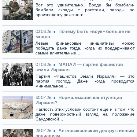
Вот это удивительно. Вроде бы бомбили-
бомбили склады с ракетами, заводы по
производству ракетного…
Почему быть «воук» больше не
03.08.26
модно
Левые финансовые инициативы можно
победить даже тогда, когда их поддерживают
самые влиятельные…
МАПАЙ — партия фашистов
01.08.26
земли Израиля
Партия «Фашистов Земли Израиля» — это
партия господ. Даже когда проводится
минимальное,…
Нормализация капитуляции
30.07.26
Израиля?
Наглость этих условий состоит ещё и в том, что
даже поверхностный взгляд на положение
Саудовской…
Англосаксонский деструктивный
28.07.26
социализм