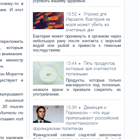
угрожать вашему здоровью.
очему-то в
ми. И этот
Угроза для
15:52
Израиля: бактерия из
моря может убить за
считаные дни
Бактерия может проникнуть в организм через
небольшую рану после контакта с морской
 переложить
водой или рыбой и привести к тяжелым
й, которые
последствиям.
о внимания.
и министр
Пять продуктов,
15:44
н.
которые зря считаются
полезными
он-Моретти
ществуют и
Продукты, которые только
маскируются под полезные,
назвали врачи и призвали сократить их
матривает
употребление.
т лишения
 30 тысяч
Деменция и
15:39
Паркинсон - что еще
одители по
приписывают российские
ставят под
политтехнологи
французским политикам
Французский сегмент соцсетей заполонили
ло наличие