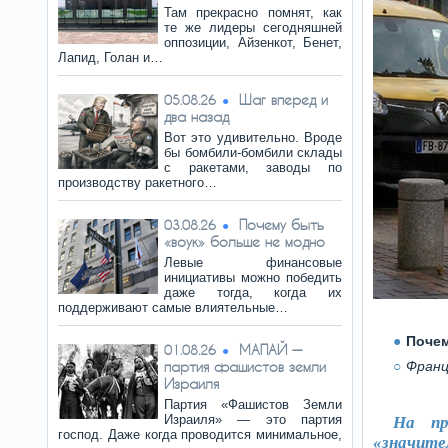
Там прекрасно помнят, как
те же лидеры сегодняшней
оппозиции, Айзенкот, Бенет,
Лапид, Голан и…
Шаг вперед и
05.08.26
два назад
Вот это удивительно. Вроде
бы бомбили-бомбили склады
с ракетами, заводы по
производству ракетного…
Почему быть
03.08.26
«воук» больше не модно
Левые финансовые
инициативы можно победить
даже тогда, когда их
поддерживают самые влиятельные…
Почем
МАПАЙ —
01.08.26
партия фашистов земли
Франц
Израиля
Партия «Фашистов Земли
Израиля» — это партия
На пр
господ. Даже когда проводится минимальное,
«значите