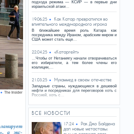
подхода режима — КСИР — в первые дни
израильской атаки…
Как Катар превратился во
19.06.25
влиятельного международного игрока
В ближайшее время роль Катара как
посредника между Ираном, арабским миром и
США может стать еще…
«Катаргейт»
22.04.25
…Чтобы от Нетаниягу начали отворачиваться
его избиратели, а тем более члены его
коалиции,…
Мухаммед в своем отечестве
21.03.25
Западные страны, нуждающиеся в дешевой
нефти и посредниках для переговоров хоть с
The Insider
Россией, хоть с…
ВСЕ НОВОСТИ
Рак Джо Байдена
17:24
ланирует
дал новые метастазы:
», а экс-
сын не сдержал слез