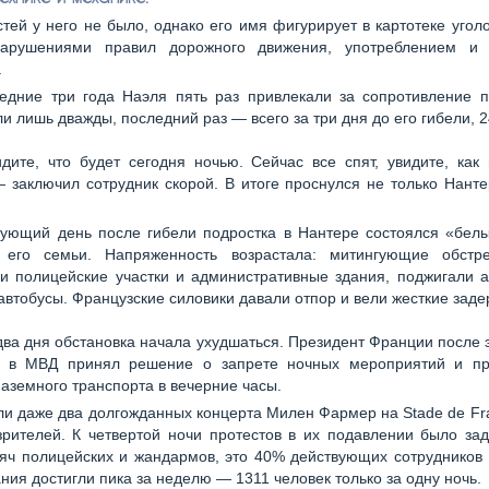
тей у него не было, однако его имя фигурирует в картотеке угол
арушениями правил дорожного движения, употреблением и
.
едние три года Наэля пять раз привлекали за сопротивление п
и лишь дважды, последний раз — всего за три дня до его гибели, 
дите, что будет сегодня ночью. Сейчас все спят, увидите, как
 заключил сотрудник скорой. В итоге проснулся не только Нанте
ующий день после гибели подростка в Нантере состоялся «бел
 его семьи. Напряженность возрастала: митингующие обстр
и полицейские участки и административные здания, поджигали 
автобусы. Французские силовики давали отпор и вели жесткие заде
два дня обстановка начала ухудшаться. Президент Франции после 
 в МВД принял решение о запрете ночных мероприятий и п
аземного транспорта в вечерние часы.
и даже два долгожданных концерта Милен Фармер на Stade de Fr
рителей. К четвертой ночи протестов в их подавлении было за
яч полицейских и жандармов, это 40% действующих сотрудников
ния достигли пика за неделю — 1311 человек только за одну ночь.