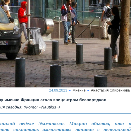
24.09.2023
Мнение
Анастасия Спиренкова
у именно Франция стала эпицентром беспорядков
ия сегодня. (Фото: «Nautilus»)
ошлой неделе Эмманюэль Макрон объявил, что п
льно сократить иммиграцию, начиная с нелегальной