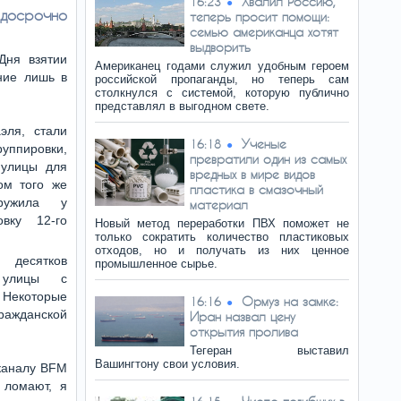
Хвалил Россию,
16:23
 досрочно
теперь просит помощи:
семью американца хотят
выдворить
Дня взятии
Американец годами служил удобным героем
ние лишь в
российской пропаганды, но теперь сам
столкнулся с системой, которую публично
представлял в выгодном свете.
эля, стали
Ученые
16:18
руппировки,
превратили один из самых
 улицы для
вредных в мире видов
ом того же
пластика в смазочный
ружила у
материал
овку 12-го
Новый метод переработки ПВХ поможет не
только сократить количество пластиковых
отходов, но и получать из них ценное
десятков
промышленное сырье.
 улицы с
 Некоторые
Ормуз на замке:
16:16
ражданской
Иран назвал цену
открытия пролива
Тегеран выставил
Вашингтону свои условия.
каналу BFM
 ломают, я