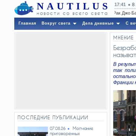
NAUTILUS
17:41
8
новости со всего света
Главная
Вокруг света
Дела дневные
С ве
МНЕНИЕ
Безрабо
называ
В резуль
так поли
остально
Франции 
ПОСЛЕДНИЕ ПУБЛИКАЦИИ
Молчание
07.08.26
приговоренных