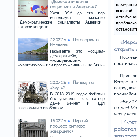
«Демократические
номерны
социалисты Америки»?
высокой
Хотя DSA до сих пор
автобу
использует название
«Демократические социалисты Америки»,
проблеско
которое когда-то…
остановит
Поговорим о
22.07.26
«Мерс
Норвегии
открыть 
Называйте это «социал-
демократией»,
Послед
«коммунизмом»,
покатилась
«марксизмом» или просто «лишь бы не Биби»
—…
Приехав
Вскоре в 
Почему не
20.07.26
«Зеут»?
сотрудник
полицейски
В 2018–2019 годах Фейглин
был уникален. Но с тех пор
«Ему 17
даже Беннет и НДИ
он рос! М
заговорили о свободном…
что у нег
Первый
18.07.26
17-ле
процесс антифа
работал 
завершился
электроте