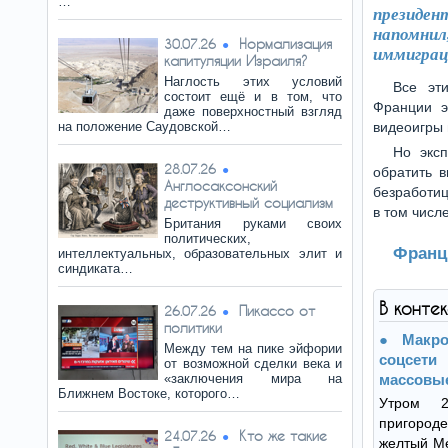
…
президен
напомни
Нормализация
30.07.26
иммиграц
капитуляции Израиля?
Наглость этих условий
Все эт
состоит ещё и в том, что
Франции э
даже поверхностный взгляд
на положение Саудовской…
видеоигры 
Но эксп
28.07.26
обратить 
Англосаксонский
безработи
деструктивный социализм
в том числ
Британия руками своих
политических,
Франц
интеллектуальных, образовательных элит и
синдиката…
В конте
Пикассо от
26.07.26
политики
Макр
Между тем на пике эйфории
соцсет
от возможной сделки века и
«заключения мира на
массовы
Ближнем Востоке, которого…
Утром 
пригород
Кто же такие
24.07.26
желтый Me