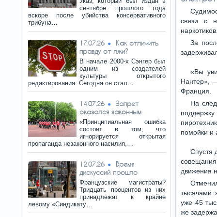
Указ, который был издан в
сентябре прошлого года
Судимос
вскоре после убийства консервативного
связи с н
трибуна…
наркотиков
Как отличить
За посл
17.07.26
правду от лжи?
задерживал
В начале 2000-х Сэнгер был
одним из создателей
«Вы уви
культуры открытого
Нантер», —
редактирования. Сегодня он стал…
Франция.
Запрет
На след
14.07.26
оказался законным
поддержку
«Принципиальная ошибка
пиротехник
состоит в том, что
помойки и 
игнорируется открытая
пропаганда незаконного насилия,…
Спустя 
совещания
Время
12.07.26
движения н
дискуссий прошло
Французские магистраты?
Отменил
Тридцать процентов из них
тысячами з
принадлежат к крайне
уже 45 тыс
левому «Синдикату…
же задержа