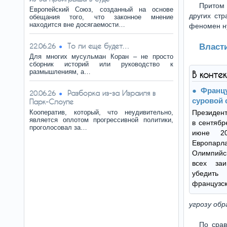
Притом
Европейский Союз, созданный на основе
других ст
обещания того, что законное мнение
находится вне досягаемости…
феномен н
То ли еще будет…
22.06.26
Власти
Для многих мусульман Коран – не просто
сборник историй или руководство к
размышлениям, а…
В конте
Францу
Разборка из-за Израиля в
20.06.26
суровой 
Парк-Слоупе
Кооператив, который, что неудивительно,
Президент
является оплотом прогрессивной политики,
в сентябр
проголосовал за…
июне 2
Европарл
Олимпийс
всех за
убедить
французск
угрозу обр
По сра