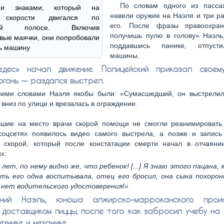
По словам одного из пасса
ми знаками, который на
навели оружие на Наэля и три р
 скорости двигался по
его. После фразы правоохран
сной полосе. Включив
получишь пулю в голову» Наэль,
вые маячки, они попробовали
поддавшись панике, отпуст
ь машину
машины.
едес» начал движение. Полицейский приказал своем
огонь — раздался выстрел.
ними словами Наэля якобы были: «Сумасшедший, он выстрели
 вниз по улице и врезалась в ограждение.
шие на место врачи скорой помощи не смогли реанимировать 
соцсетях появилось видео самого выстрела, а позже и запись
а скорой, который после констатации смерти начал в отчаяни
х:
 лет, по нему видно же, что ребенок! [...] Я знаю этого пацана, я
ать его одна воспитывала, отец его бросил, она сына похорон
о нет водительского удостоверения!»
тний Наэль, юноша алжирско-марроканского происх
доставщиком пиццы, после того как забросил учебу на 
хнике и механике.