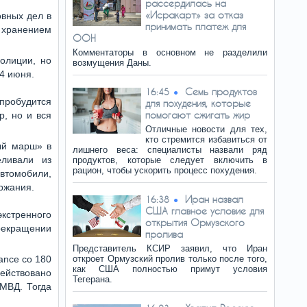
рассердилась на
«Исракарт» за отказ
овных дел в
принимать платеж для
 хранением
ООН
Комментаторы в основном не разделили
олиции, но
возмущения Даны.
24 июня.
Семь продуктов
16:45
 пробудится
для похудения, которые
помогают сжигать жир
р, но и вся
Отличные новости для тех,
кто стремится избавиться от
ый марш» в
лишнего веса: специалисты назвали ряд
еливали из
продуктов, которые следует включить в
рацион, чтобы ускорить процесс похудения.
автомобили,
ржания.
Иран назвал
16:38
США главное условие для
экстренного
открытия Ормузского
рекращении
пролива
Представитель КСИР заявил, что Иран
ance со 180
откроет Ормузский пролив только после того,
как США полностью примут условия
действовано
Тегерана.
 МВД. Тогда