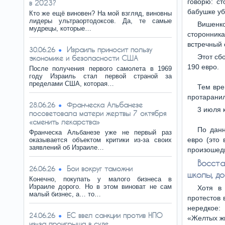
говорю: с
в 2023?
бабушке уб
Кто же ещё виновен? На мой взгляд, виновны
лидеры ультраортодоксов. Да, те самые
Вишенко
мудрецы, которые…
сторонник
встречный 
Израиль приносит пользу
30.06.26
Этот сб
экономике и безопасности США
190 евро.
После получения первого самолета в 1969
году Израиль стал первой страной за
пределами США, которая…
Тем вре
протаранил
Франческа Альбанезе
28.06.26
3 июля 
посоветовала матери жертвы 7 октября
«сменить лекарства»
По данн
Франческа Альбанезе уже не первый раз
евро (это
оказывается объектом критики из-за своих
заявлений об Израиле…
произошедш
Восста
Бои вокруг таможни
26.06.26
школы, д
Конечно, покупать у малого бизнеса в
Израиле дорого. Но в этом виноват не сам
Хотя в
малый бизнес, а… то…
протестов
нередкое:
ЕС ввел санкции против НПО
24.06.26
«Желтых жи
из-за проигрыша в суде