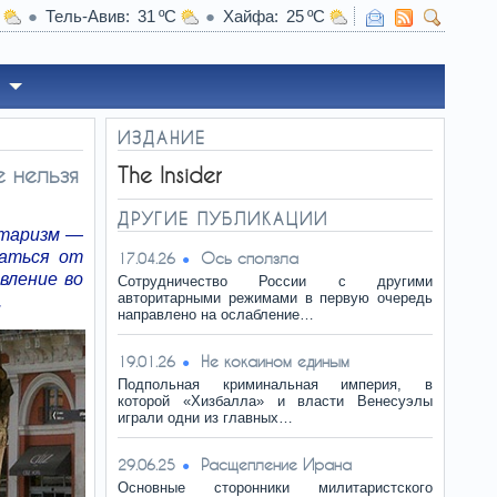
Тель-Авив
31
Хайфа
25
17:00
Зачем людям за 50 нужно обязательно пи
ИЗДАНИЕ
 нельзя
The Insider
ДРУГИЕ ПУБЛИКАЦИИ
итаризм —
ваться от
Ось сползла
17.04.26
вление во
Сотрудничество России с другими
авторитарными режимами в первую очередь
.
направлено на ослабление…
Не кокаином единым
19.01.26
Подпольная криминальная империя, в
которой «Хизбалла» и власти Венесуэлы
играли одни из главных…
Расщепление Ирана
29.06.25
Основные сторонники милитаристского