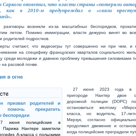
т Саркози отметил, что власти страны «потеряли авто
л, как в 2010-м предупреждал о «связи престу
ией».
и разговоры возникли из-за масштабных беспорядков, прокат
тим летом. Помимо иммиграции, власти дежурно винят во все
и родителей подростков.
ерты считают, что видеоигры тут совершенно ни при чем, и 
внимание на специфику французских кварталов социального жиль
цу среди молодежи и давнюю проблему превышения силовиками п
е на расовой почве.
ия в огне
27 июня 2023 года в п
ксте
пригороде Нантер двое со
дорожной полиции (DOPC) по
он призвал родителей и
остановиться желтому «Мерс
и помочь прекратить
класса, но водитель, 17-лет
е беспорядки
Мерзук, согласно официально
27 июня полицейские в
продолжил движение и останов
е Парижа Нантере заметили
когда полицейские преградили пут
rcedes А-класса с польскими