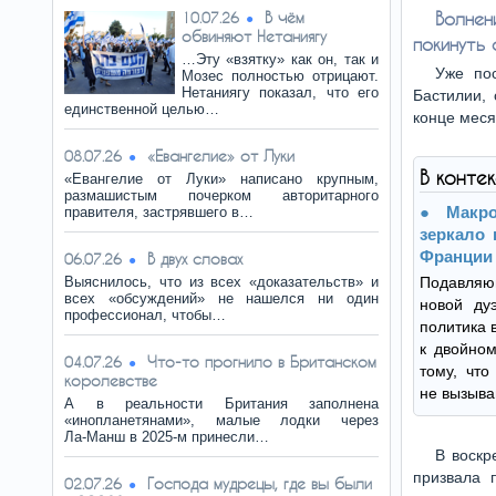
В чём
Волне
10.07.26
обвиняют Нетаниягу
покинуть
…Эту «взятку» как он, так и
Уже пос
Мозес полностью отрицают.
Нетаниягу показал, что его
Бастилии,
единственной целью…
конце меся
«Евангелие» от Луки
08.07.26
В конте
«Евангелие от Луки» написано крупным,
размашистым почерком авторитарного
Макр
правителя, застрявшего в…
зеркало 
Франции
В двух словах
06.07.26
Выяснилось, что из всех «доказательств» и
Подавляю
всех «обсуждений» не нашелся ни один
новой ду
профессионал, чтобы…
политика 
к двойном
Что-то прогнило в Британском
04.07.26
тому, чт
королевстве
не вызыва
А в реальности Британия заполнена
«инопланетянами», малые лодки через
Ла‑Манш в 2025‑м принесли…
В воскр
призвала 
Господа мудрецы, где вы были
02.07.26