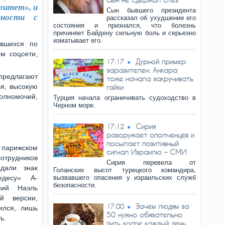
ритет», и
Сын бывшего президента
пности с
рассказал об ухудшении его
состояния и признался, что болезнь
причиняет Байдену сильную боль и серьезно
изматывает его.
ившихся по
м соцсети,
Дурной пример
17:17
заразителен: Анкара
предлагают
тоже начала закручивать
я, высокую
гайки
олномочий,
Турция начала ограничивать судоходство в
Черном море.
Сирия
17:12
разоружает ополченцев и
посылает позитивный
арижском
сигнал Израилю – СМИ
трудников
Сирия перевела от
дали знак
Голанских высот турецкого командира,
едесу» А-
вызвавшего опасения у израильских служб
безопасности.
ний Наэль
й версии,
Зачем людям за
17:00
ился, лишь
50 нужно обязательно
ь.
пить кофе каждый день