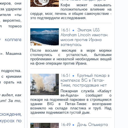
жиров, они
Кофе может оказывать
аза ударили
положительное влияние на
сердце, мозг, печень и общее самочувствие -
ителя «ты
это подтвердили исследования.
 вероятно,
ил тормоз
Экипаж USS
16:51
Abraham Lincoln измотан:
у коллеге
миссия против Ирана
затянулась
После восьми месяцев в море моряки
л». Машина
столкнулись с усталостью, бытовыми
проблемами и нехваткой необходимых вещей
на фоне операции против Ирана.
подростка.
Крупный пожар в
16:51
 с криками
комплексе BIG в Петах-
и орать на
Тикве, пострадавших нет
Пожарная служба «Кабаут
 видел, как
ве-Ацала» сообщает о
пожаре на подземной парковке в строящемся
ит! За то,
здании BIG в Петах-Тикве: возгорание
возникло на складе пластика и труб. Над
зданием поднимается густой дым.
ождения,
курсах по
Дочь Ольмерта
16:49