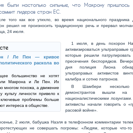
ния были настолько сильные, что Макрону пришлось
 саммит лидеров стран ЕС.
ле того как все утихло, во время национального праздника 
 он решил не произносить традиционную речь и прервал молча
ца, 24 июля.
1 июля, в день похорон На
ксте
активизироваться ультраправые г
которые решили патрулировать
он / Ле Пен — кривое
пресечения беспорядков. Вечер
политического раскола во
дня полиция Лиона обна
ультраправых активистов винт
щее большинство не хотят
калибра и сотню патронов.
эли Макрона и Ле Пен. Их
В Шамбери несколько 
во многом похожа, а движение
демонстрантов вышли на
у культу личности привело к
националистическими лозунгами.
о ключевые проблемы больше
активисты начали говорить о «г
ют интереса в обществе.
расовой войне».
есенье, 2 июля, бабушка Наэля в телефонном комментарии теле
протестующих не совершать погромы: «Людям, которые что-то