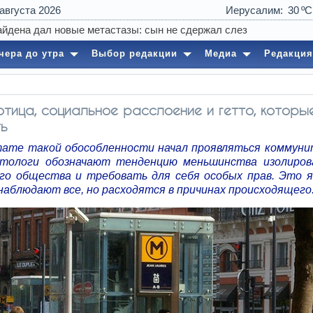
 августа 2026
Иерусалим
30
чера до утра
Выбор редакции
Медиа
Редакция
тица, социальное расслоение и гетто, которые
ть
тате такой обособленности начал проявляться коммун
тологи обозначают тенденцию меньшинства изолиро
го общества и требовать для себя особых прав. Это я
наблюдают все, но расходятся в причинах происходящего