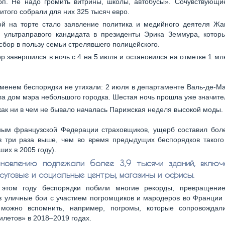
топ. Не надо громить витрины, школы, автобусы». Сочувствующи
итого собрали для них 325 тысяч евро.
й на торте стало заявление политика и медийного деятеля Жа
а ультраправого кандидата в президенты Эрика Земмура, котор
сбор в пользу семьи стрелявшего полицейского.
ор завершился в ночь с 4 на 5 июля и остановился на отметке 1 мл
менем беспорядки не утихали: 2 июля в департаменте Валь-де-М
а дом мэра небольшого городка. Шестая ночь прошла уже значите
как ни в чем не бывало началась Парижская неделя высокой моды.
ым французской Федерации страховщиков, ущерб составил бол
 в три раза выше, чем во время предыдущих беспорядков такого
их в 2005 году).
новлению подлежали более 3,9 тысячи зданий, включ
осуговые и социальные центры, магазины и офисы.
 этом году беспорядки побили многие рекорды, превращени
 в уличные бои с участием погромщиков и мародеров во Франции
 можно вспомнить, например, погромы, которые сопровождал
летов» в 2018–2019 годах.