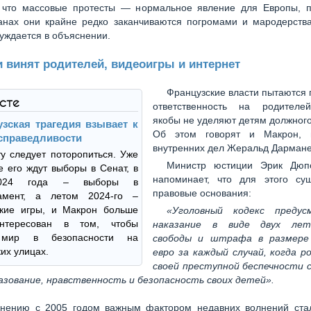
 что массовые протесты — нормальное явление для Европы, п
ранах они крайне редко заканчиваются погромами и мародерства
уждается в объяснении.
 винят родителей, видеоигры и интернет
Французские власти пытаются
ксте
ответственность на родителе
якобы не уделяют детям должног
зская трагедия взывает к
Об этом говорят и Макрон, 
справедливости
внутренних дел Жеральд Дармане
у следует поторопиться. Уже
Министр юстиции Эрик Дюп
е его ждут выборы в Сенат, в
напоминает, что для этого су
024 года – выборы в
правовые основания:
амент, а летом 2024-го –
кие игры, и Макрон больше
«Уголовный кодекс предус
интересован в том, чтобы
наказание в виде двух ле
 мир в безопасности на
свободы и штрафа в размере
их улицах.
евро за каждый случай, когда р
своей преступной беспечности 
азование, нравственность и безопасность своих детей».
внению с 2005 годом важным фактором недавних волнений ста