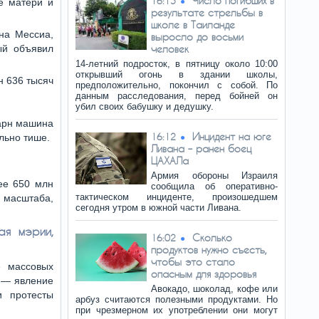
Число погибших в
16:15
е матери и
результате стрельбы в
школе в Таиланде
на Мессиа,
выросло до восьми
ый объявил
человек
14-летний подросток, в пятницу около 10:00
открывший огонь в здании школы,
н 636 тысяч
предположительно, покончил с собой. По
данным расследования, перед бойней он
убил своих бабушку и дедушку.
арн машина
Инцидент на юге
16:12
льно тише.
Ливана – ранен боец
ЦАХАЛа
Армия обороны Израиля
ее 650 млн
сообщила об оперативно-
тактическом инциденте, произошедшем
 масштаба,
сегодня утром в южной части Ливана.
ая мэрии,
Сколько
16:02
продуктов нужно съесть,
чтобы это стало
е массовых
опасным для здоровья
 — явление
Авокадо, шоколад, кофе или
и протесты
арбуз считаются полезными продуктами. Но
при чрезмерном их употреблении они могут