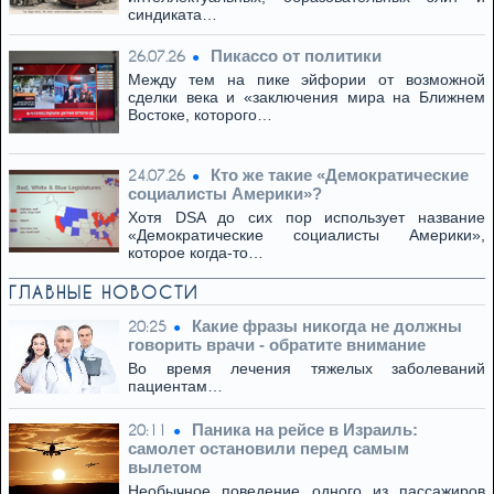
синдиката…
Пикассо от политики
26.07.26
Между тем на пике эйфории от возможной
сделки века и «заключения мира на Ближнем
Востоке, которого…
Кто же такие «Демократические
24.07.26
социалисты Америки»?
Хотя DSA до сих пор использует название
«Демократические социалисты Америки»,
которое когда-то…
ГЛАВНЫЕ НОВОСТИ
Какие фразы никогда не должны
20:25
говорить врачи - обратите внимание
Во время лечения тяжелых заболеваний
пациентам…
Паника на рейсе в Израиль:
20:11
самолет остановили перед самым
вылетом
Необычное поведение одного из пассажиров