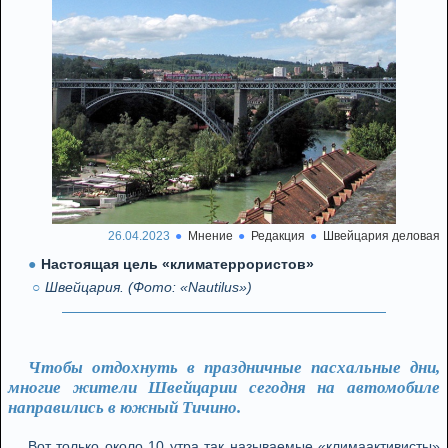
26.04.2023
Мнение
Редакция
Швейцария деловая
Настоящая цель «климатеррористов»
Швейцария. (Фото: «Nautilus»)
Чтобы отдохнуть в праздничные пасхальные дни,
многие жители Швейцарии сегодня на автомобиле
направились в южный Тичино.
Вот только около 10 утра так называемые «климаактивисты»