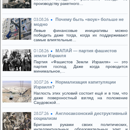
производству ракетного…
Почему быть «воук» больше не
03.08.26
модно
Левые финансовые инициативы можно
победить даже тогда, когда их поддерживают
самые влиятельные…
МАПАЙ — партия фашистов
01.08.26
земли Израиля
Партия «Фашистов Земли Израиля» — это
партия господ. Даже когда проводится
минимальное,…
Нормализация капитуляции
30.07.26
Израиля?
Наглость этих условий состоит ещё и в том, что
даже поверхностный взгляд на положение
Саудовской…
Англосаксонский деструктивный
28.07.26
социализм
Британия руками своих политических,
интеллектуальных, образовательных элит и