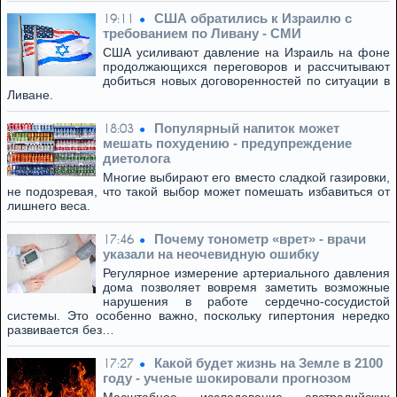
США обратились к Израилю с
19:11
требованием по Ливану - СМИ
США усиливают давление на Израиль на фоне
продолжающихся переговоров и рассчитывают
добиться новых договоренностей по ситуации в
Ливане.
Популярный напиток может
18:03
мешать похудению - предупреждение
диетолога
Многие выбирают его вместо сладкой газировки,
не подозревая, что такой выбор может помешать избавиться от
лишнего веса.
Почему тонометр «врет» - врачи
17:46
указали на неочевидную ошибку
Регулярное измерение артериального давления
дома позволяет вовремя заметить возможные
нарушения в работе сердечно-сосудистой
системы. Это особенно важно, поскольку гипертония нередко
развивается без…
Какой будет жизнь на Земле в 2100
17:27
году - ученые шокировали прогнозом