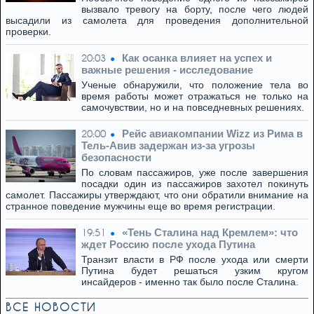
вызвало тревогу на борту, после чего людей
высадили из самолета для проведения дополнительной
проверки.
Как осанка влияет на успех и
20:03
важные решения - исследование
Ученые обнаружили, что положение тела во
время работы может отражаться не только на
самочувствии, но и на повседневных решениях.
Рейс авиакомпании Wizz из Рима в
20:00
Тель-Авив задержан из-за угрозы
безопасности
По словам пассажиров, уже после завершения
посадки один из пассажиров захотел покинуть
самолет. Пассажиры утверждают, что они обратили внимание на
странное поведение мужчины еще во время регистрации.
«Тень Сталина над Кремлем»: что
19:51
ждет Россию после ухода Путина
Транзит власти в РФ после ухода или смерти
Путина будет решаться узким кругом
инсайдеров - именно так было после Сталина.
ВСЕ НОВОСТИ