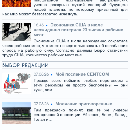
Масштабное исследование австралийских
ученых раскрыло жуткий сценарий будущего
нашей планеты, по которому привычный для
нас мир может безвозвратно исчезнуть.
Экономика США в июле
16:46
неожиданно потеряла 23 тысячи рабочих
мест
Экономика США в июле неожиданно сократила
число рабочих мест, что может свидетельствовать об ослаблении
спроса на рабочую силу. Согласно данным Бюро статистики
труда США, количество рабочих мест вне…
ВЫБОР РЕДАКЦИИ
Моё послание CENTCOM
07.08.26
Прежде всего поймите: любые переговоры с
этим режимом не просто бесполезны — они
хуже, чем…
Молчание приговоренных
07.08.26
Там прекрасно помнят, как те же лидеры
сегодняшней оппозиции, Айзенкот, Бенет, Лапид,
Голан и…