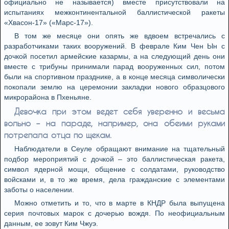
официально не называется) вместе присутствовали на
испытаниях межконтинентальной баллистической ракеты
«Хвасон-17» («Марс-17»).
В том же месяце они опять же вдвоем встречались с
разработчиками таких вооружений. В феврале Ким Чен Ын с
дочкой посетил армейские казармы, а на следующий день они
вместе с трибуны принимали парад вооруженных сил, потом
были на спортивном празднике, а в конце месяца символически
покопали землю на церемонии закладки нового образцового
микрорайона в Пхеньяне.
Девочка при этом ведет себя уверенно и весьма
вольно – на параде, например, она обеими руками
потрепала отца по щекам.
Наблюдатели в Сеуле обращают внимание на тщательный
подбор мероприятий с дочкой – это баллистическая ракета,
символ ядерной мощи, общение с солдатами, руководство
войсками и, в то же время, дела гражданские с элементами
заботы о населении.
Можно отметить и то, что в марте в КНДР была выпущена
серия почтовых марок с дочерью вождя. По неофициальным
данным, ее зовут Ким Чжуэ.