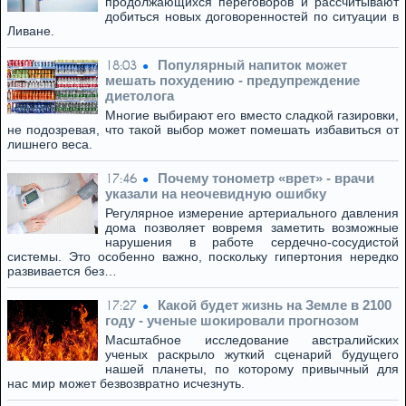
продолжающихся переговоров и рассчитывают
добиться новых договоренностей по ситуации в
Ливане.
Популярный напиток может
18:03
мешать похудению - предупреждение
диетолога
Многие выбирают его вместо сладкой газировки,
не подозревая, что такой выбор может помешать избавиться от
лишнего веса.
Почему тонометр «врет» - врачи
17:46
указали на неочевидную ошибку
Регулярное измерение артериального давления
дома позволяет вовремя заметить возможные
нарушения в работе сердечно-сосудистой
системы. Это особенно важно, поскольку гипертония нередко
развивается без…
Какой будет жизнь на Земле в 2100
17:27
году - ученые шокировали прогнозом
Масштабное исследование австралийских
ученых раскрыло жуткий сценарий будущего
нашей планеты, по которому привычный для
нас мир может безвозвратно исчезнуть.