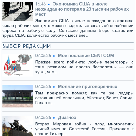
Экономика США в июле
16:46
неожиданно потеряла 23 тысячи рабочих
мест
Экономика США в июле неожиданно сократила
число рабочих мест, что может свидетельствовать об ослаблении
спроса на рабочую силу. Согласно данным Бюро статистики
труда США, количество рабочих мест вне…
ВЫБОР РЕДАКЦИИ
Моё послание CENTCOM
07.08.26
Прежде всего поймите: любые переговоры с
этим режимом не просто бесполезны — они
хуже, чем…
Молчание приговоренных
07.08.26
Там прекрасно помнят, как те же лидеры
сегодняшней оппозиции, Айзенкот, Бенет, Лапид,
Голан и…
Диагноз
07.08.26
Вторая Мировая война - плод многолетних
усилий именно Советской России. Приходом к
власти Гитлер,…