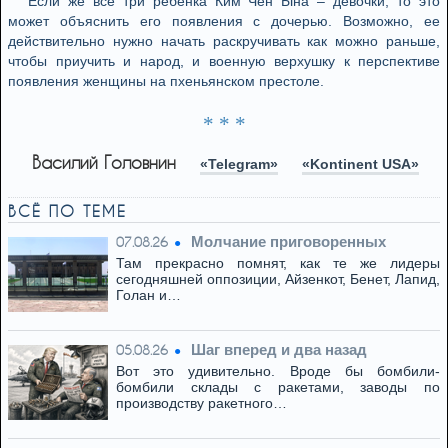
Если же все три ребенка Ким Чен Ына – девочки, то это
может объяснить его появления с дочерью. Возможно, ее
действительно нужно начать раскручивать как можно раньше,
чтобы приучить и народ, и военную верхушку к перспективе
появления женщины на пхеньянском престоле.
* * *
Василий Головнин
«Telegram»
«Kontinent USA»
ВСЁ ПО ТЕМЕ
Молчание приговоренных
07.08.26
Там прекрасно помнят, как те же лидеры
сегодняшней оппозиции, Айзенкот, Бенет, Лапид,
Голан и…
Шаг вперед и два назад
05.08.26
Вот это удивительно. Вроде бы бомбили-
бомбили склады с ракетами, заводы по
производству ракетного…