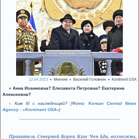
12.04.2023
Мнение
Василий Головнин
Kontinent USA
Анна Иоанновна? Елизавета Петровна? Екатерина
Алексеевна?
Ким III с наследницей? (Фото:
Korean Central News
Agency
-
«Kontinent USA»
)
Правитель Северной Кореи Ким Чен Ын, возможно,