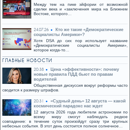
Между тем на пике эйфории от возможной
сделки века и «заключения мира на Ближнем
Востоке, которого…
Кто же такие «Демократические
24.07.26
социалисты Америки»?
Хотя DSA до сих пор использует название
«Демократические социалисты Америки»,
которое когда-то…
ГЛАВНЫЕ НОВОСТИ
Цена «эффективности»: почему
20:38
новые правила ПДД бьют по правам
водителей
Общественная дискуссия вокруг реформы часто
сводится к размеру штрафов.
«Судный день» 12 августа — какой
20:31
космический парадокс нас ждет
12 августа 2026 года любители астрономии по
всему миру смогут наблюдать редкое
совпадение: в течение суток произойдут сразу три крупных
небесных события. В этот день состоится полное солнечное…