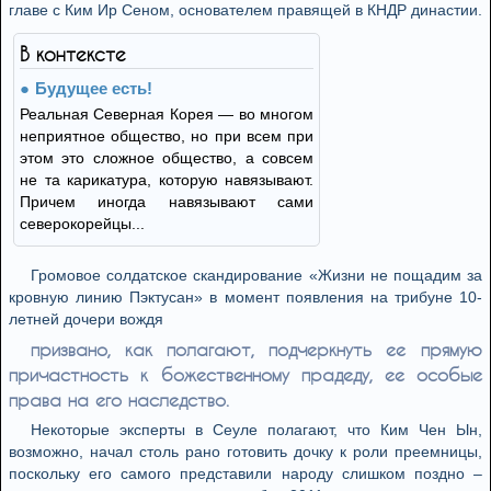
главе с Ким Ир Сеном, основателем правящей в КНДР династии.
В контексте
Будущее есть!
Реальная Северная Корея — во многом
неприятное общество, но при всем при
этом это сложное общество, а совсем
не та карикатура, которую навязывают.
Причем иногда навязывают сами
северокорейцы...
Громовое солдатское скандирование «Жизни не пощадим за
кровную линию Пэктусан» в момент появления на трибуне 10-
летней дочери вождя
призвано, как полагают, подчеркнуть ее прямую
причастность к божественному прадеду, ее особые
права на его наследство.
Некоторые эксперты в Сеуле полагают, что Ким Чен Ын,
возможно, начал столь рано готовить дочку к роли преемницы,
поскольку его самого представили народу слишком поздно –