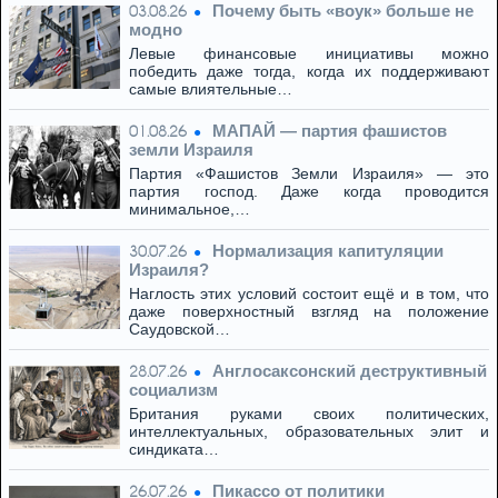
Почему быть «воук» больше не
03.08.26
модно
Левые финансовые инициативы можно
победить даже тогда, когда их поддерживают
самые влиятельные…
МАПАЙ — партия фашистов
01.08.26
земли Израиля
Партия «Фашистов Земли Израиля» — это
партия господ. Даже когда проводится
минимальное,…
Нормализация капитуляции
30.07.26
Израиля?
Наглость этих условий состоит ещё и в том, что
даже поверхностный взгляд на положение
Саудовской…
Англосаксонский деструктивный
28.07.26
социализм
Британия руками своих политических,
интеллектуальных, образовательных элит и
синдиката…
Пикассо от политики
26.07.26