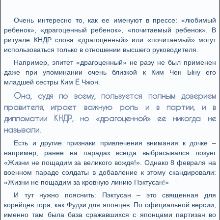
Очень интересно то, как ее именуют в прессе: «любимый
ребенок», «драгоценный ребенок», «почитаемый ребенок». В
ритуале КНДР слова «драгоценный» или «почитаемый» могут
использоваться только в отношении высшего руководителя.
Например, эпитет «драгоценный» не разу не был применен
даже при упоминании очень близкой к Ким Чен Ыну его
младшей сестры Ким Ё Чжон.
Она, судя по всему, пользуется полным доверием
правителя, играет важную роль и в партии, и в
дипломатии КНДР, но «драгоценной» ее никогда не
называли.
Есть и другие признаки привлечения внимания к дочке –
например, ранее на парадах всегда выбрасывался лозунг
«Жизни не пощадим за великого вождя!». Однако 8 февраля на
военном параде солдаты в добавление к этому скандировали:
«Жизни не пощадим за кровную линию Пэктусан!»
И тут нужно пояснить: Пэктусан – это священная для
корейцев гора, как Фудзи для японцев. По официальной версии,
именно там была база сражавшихся с японцами партизан во