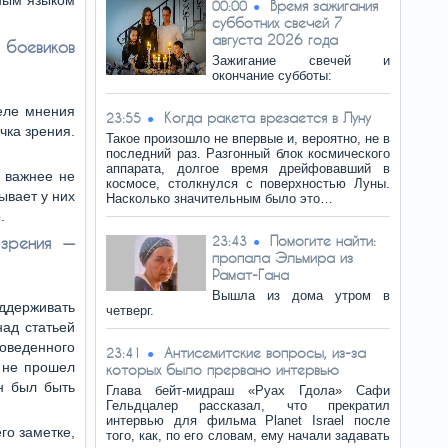
сным языком
Время зажигания
00:00
субботних свечей 7
августа 2026 года
 боевиков
Зажигание свечей и
окончание субботы:
еле мнения
Когда ракета врезается в Луну
23:55
чка зрения.
Такое произошло не впервые и, вероятно, не в
последний раз. Разгонный блок космического
аппарата, долгое время дрейфовавший в
 важнее не
космосе, столкнулся с поверхностью Луны.
ывает у них
Насколько значительным было это…
.
Помогите найти:
 зрения —
23:43
пропала Эльмира из
Рамат-Гана
Вышла из дома утром в
ддерживать
четверг.
над статьей
роведенного
Антисемитские вопросы, из-за
23:41
л не прошел
которых было прервано интервью
ен был быть
Глава бейт-мидраш «Руах Гдола» Сафи
Гельдцалер рассказал, что прекратил
интервью для фильма Planet Israel после
го заметке,
того, как, по его словам, ему начали задавать