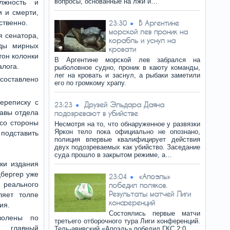
вопросы, основанные на лжи и…
лжность и
и и смерти,
ственно.
В Аргентине
23:30
морской лев проник на
я сенатора,
корабль и уснул на
яды мирных
кровати
тон колонки
В Аргентине морской лев забрался на
алога.
рыболовное судно, проник в каюту команды,
лег на кровать и заснул, а рыбаки заметили
 составлено
его по громкому храпу.
ереписку с
Друзей Эльдара Даяна
23:23
лавы отдела
подозревают в убийстве
 со стороны
Несмотря на то, что обнаруженное у развязки
Яркон тело пока официально не опознано,
 подставить
полиция впервые квалифицирует действия
двух подозреваемых как убийство. Заседание
суда прошло в закрытом режиме, а…
ки издания
бергер уже
«Апоэль»
23:04
еального
победил поляков.
Результаты матчей Лиги
ляет толпе
конференций
ия.
Состоялись первые матчи
волены по
третьего отборочного тура Лиги конференций.
й главный
Тель-авивский «Апоэль» победил ГКС 2:0.