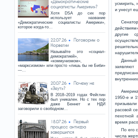
«Демократические
усмирить, 
социалисты Америки»?
и унесут е
Хотя DSA до сих пор
использует название
Сенатор
«Демократические социалисты Америки»,
которое когда-то…
действиям
другие с
Поговорим о
22.07.26
осуществл
Норвегии
решительн
Называйте это «социал-
нарушител
демократией»,
Данный 
«коммунизмом»,
«марксизмом» или просто «лишь бы не Биби»
заявляют
—…
предписан
внутренних
Почему не
20.07.26
«Зеут»?
Америка
В 2018–2019 годах Фейглин
1950-е и 
был уникален. Но с тех пор
призывали
даже Беннет и НДИ
заговорили о свободном…
расовой се
пехотной 
Первый
18.07.26
время расо
процесс антифа
По его 
завершился
числа жерт