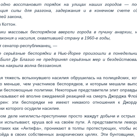
 одно восстановит порядок на улицах наших городов — по
ция силы для разгона, задержания и в конечном счете с
ей закона,
 Коттон.
ки массовых беспорядков ввергли города в пучину анархии, 
акония и насилия, охватившей страну в 1960-е годы,
 сенатор-республиканец, —
е серьёзные беспорядки в Нью-Йорке произошли в понедельни
 Билл Де Блазио не предпринял серьёзных мер и бездействова
а накрыла волна беззакония.
я тяжесть вспыхнувшего насилия обрушилась на полицейских, ко
но меньше, чем участников беспорядков, и которым мешали выпо
и беспомощные политики. Некоторые представители элит оправд
называют её вполне ожидаемой реакцией на смерть Джорджа Фло
ерен: эти беспорядки не имеют никакого отношения к Джорд
ки которого осудили насилие.
ом деле нигилисты-преступники просто жаждут добычи и острых
и испытывают, круша всё на своём пути. А представители лево
таких как «Антифа», проникают в толпы протестующих, чтобы и
йда в своих собственных анархических целях. Эти бунтовщики,