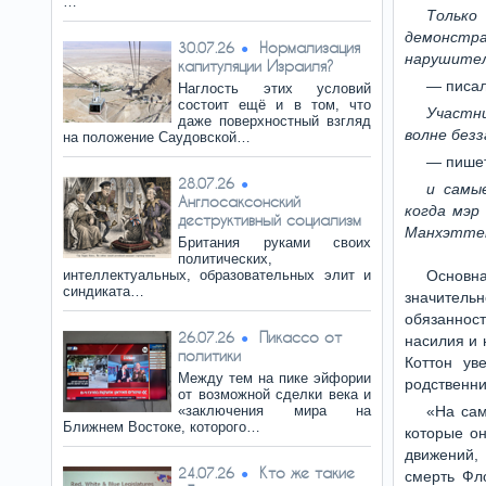
…
Только
демонстра
Нормализация
30.07.26
нарушител
капитуляции Израиля?
— писал
Наглость этих условий
состоит ещё и в том, что
Участни
даже поверхностный взгляд
волне безз
на положение Саудовской…
— пишет
28.07.26
и самы
Англосаксонский
когда мэр
деструктивный социализм
Манхэттен
Британия руками своих
политических,
интеллектуальных, образовательных элит и
Основна
синдиката…
значитель
обязанност
Пикассо от
26.07.26
насилия и 
политики
Коттон ув
Между тем на пике эйфории
родственни
от возможной сделки века и
«заключения мира на
«На сам
Ближнем Востоке, которого…
которые он
движений, 
Кто же такие
24.07.26
смерть Фло