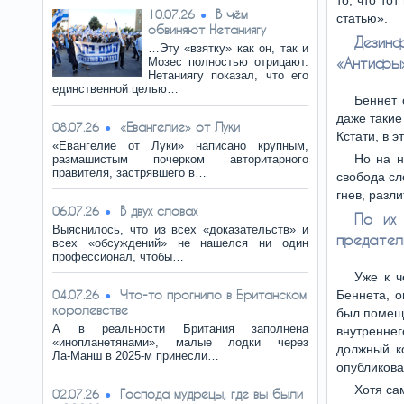
то, что то
В чём
10.07.26
статью».
обвиняют Нетаниягу
Дезинф
…Эту «взятку» как он, так и
«Антифы»
Мозес полностью отрицают.
Нетаниягу показал, что его
единственной целью…
Беннет 
даже такие
«Евангелие» от Луки
08.07.26
Кстати, в 
«Евангелие от Луки» написано крупным,
Но на н
размашистым почерком авторитарного
правителя, застрявшего в…
свобода сл
гнев, разл
В двух словах
06.07.26
По их
Выяснилось, что из всех «доказательств» и
предател
всех «обсуждений» не нашелся ни один
профессионал, чтобы…
Уже к ч
Что-то прогнило в Британском
04.07.26
Беннета, о
королевстве
был помеще
А в реальности Британия заполнена
внутреннег
«инопланетянами», малые лодки через
должный ко
Ла‑Манш в 2025‑м принесли…
опубликова
Хотя са
Господа мудрецы, где вы были
02.07.26