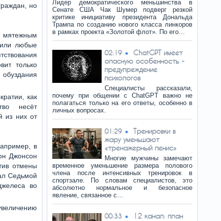
Лидер демократического меньшинства в
граждан, но
Сенате США Чак Шумер подверг резкой
критике инициативу президента Дональда
Трампа по созданию нового класса линкоров
в рамках проекта «Золотой флот». По его…
и мятежным
«или любые
ChatGPT имеет
02:19
ствования
опасную особенность -
вит только
предупреждение
 обуздания
психологов
Специалисты рассказали,
почему при общении с ChatGPT важно не
кратии, как
полагаться только на его ответы, особенно в
тво несёт
личных вопросах.
 из них от
Тренировки в
01:29
жару уменьшают
апример, в
«тренажерный пенис»
он Джонсон
Многие мужчины замечают
тив отмены
временное уменьшение размера полового
члена после интенсивных тренировок в
зал Седьмой
спортзале. По словам специалистов, это
джелеса во
абсолютно нормальное и безопасное
явление, связанное с…
 увеличению
12 канал: план
00:33