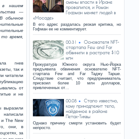
смены власти в Иране
и в нашем
провалился, и Роман
ельства —
Гофман меняет людей в
«Мосаде»
 В обычное
анительные
В его адрес раздалась резкая критика, но
Гофман ее не комментирует.
лнительные
 то время,
Основателя NFT-
00:31
стартапа Few and Far
обвинили в растрате $10
млн
ала гнев
Прокуратура Южного округа Нью-Йорка
зеты, так и
предъявила обвинения основателю NFT-
стартапа Few and Far Таджу Тарше.
ли читатели
Следствие считает, что предприниматель
убликацию
присвоил более 10 млн долларов,
ывались от
привлеченных от…
титые и не
Стало известно,
00:08
кому принадлежит тело,
ы выразили
найденное в районе
 написали
Петах-Тиквы
ы и The New
Однако причину смерти установить будет
го, они, в
непросто.
оцсетях, за