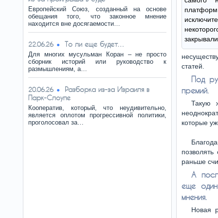
самого 
Европейский Союз, созданный на основе
платфор
обещания того, что законное мнение
исключите
находится вне досягаемости…
некотор
закрывали
То ли еще будет…
22.06.26
Для многих мусульман Коран – не просто
несуществ
сборник историй или руководство к
статей.
размышлениям, а…
Под ру
Разборка из-за Израиля в
20.06.26
премий.
Парк-Слоупе
Такую 
Кооператив, который, что неудивительно,
неоднократ
является оплотом прогрессивной политики,
проголосовал за…
которые уж
Благода
позволять 
раньше сч
А пос
еще один
мнения.
Новая р