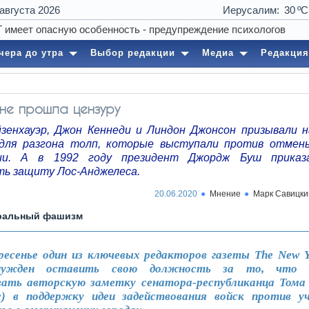
 августа 2026
Иерусалим
30
чера до утра
Выбор редакции
Медиа
Редакция
не прошла цензуру
зенхауэр, Джон Кеннеди и Линдон Джонсон призывали 
для разгона толп, которые выступали против отмен
ции. А в 1992 году президент Джордж Буш приказ
ть защиту Лос-Анджелеса.
20.06.2020
Мнение
Марк Савицки
ральный фашизм
ресенье один из ключевых редакторов газеты The New Y
ужден оставить свою должность за то, что 
вать авторскую заметку сенатора-республиканца Том
с) в поддержку идеи задействования войск против у