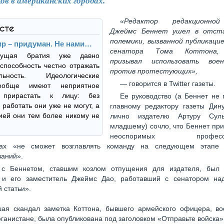
ов в американских городах.
«Редактор редакционной
ксте
Джеймс Беннет ушел в отста
полемики, вызванной публикаци
ир – придуман. Не нами…
сенатора Тома Коттона,
ущая братия уже давно
призывал использовать вое
способность честно отражать
против протестующих»,
ельность. Идеологические
— говорится в Twitter газеты.
обще имеют неприятное
о прирастать к лицу: без
Ее руководство (а Беннет не
 работать они уже не могут, а
главному редактору газеты Дину
ией они тем более никому не
лично издателю Артуру Сульц
младшему) сочло, что Беннет при
неоспоримых профессио
вах «не сможет возглавлять команду на следующем этапе
ваний».
 с Беннетом, ставшим козлом отпущения для издателя, был
 и его заместитель Джеймс Дао, работавший с сенатором на
 статьи».
ая скандал заметка Коттона, бывшего армейского офицера, во
ганистане, была опубликована под заголовком «Отправьте войска»