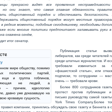
анцы прекрасно видят все проявления несправедливост
, но они знают, что самая главная обязанность правит
ать общественный порядок и обеспечивать безопасность.
держивать общественный порядок могут местные правоохр
о в редкие моменты, подобные сегодняшнему, необходимы допо
же если многие политики предпочитают заламывать руки в
на охвачена огнём,
дит итог сенатор.
Публикация статьи вызв
ксте
либералов, как среди читателей га
среди штатных журналистов. И ес
ty
требовали извиниться за п
нном мире обществу, помимо
«фашистской статьи», или отказ
ных политических партий,
подписки, то сотрудники — мас
а еще и группа гоблинов,
очень — требовали крови.
авляющая не людей, а
Более 800 сотрудников газет
ию – причем, идеологию
протест против публикации и
ю, давно уже доказавшую на
письмо руководству самой газет
свою кровавую сущность.
York Times Company.Более то
правил компании, принялись обсуждать свою газету и Беннета в с