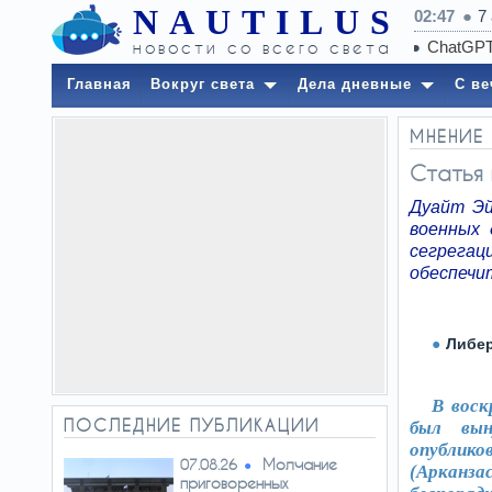
NAUTILUS
02:47
7
новости со всего света
Главная
Вокруг света
Дела дневные
С ве
МНЕНИЕ
Статья 
Дуайт Эй
военных 
сегрега
обеспечи
Либе
В воск
ПОСЛЕДНИЕ ПУБЛИКАЦИИ
был вын
опублико
Молчание
07.08.26
(Арканза
приговоренных