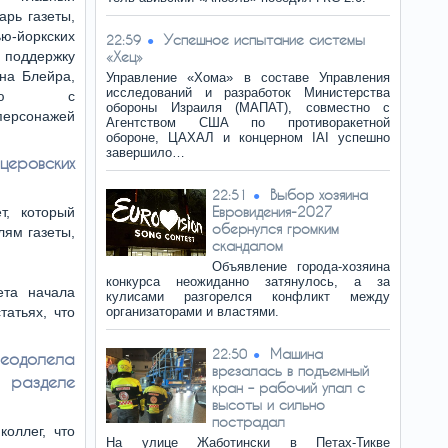
арь газеты,
-йоркских
Успешное испытание системы
22:59
поддержку
«Хец»
на Блейра,
Управление «Хома» в составе Управления
исследований и разработок Министерства
ервью с
обороны Израиля (МАПАТ), совместно с
персонажей
Агентством США по противоракетной
обороне, ЦАХАЛ и концерном IAI успешно
завершило…
церовских
Выбор хозяина
22:51
Евровидения-2027
т, который
обернулся громким
лям газеты,
скандалом
Объявление города-хозяина
конкурса неожиданно затянулось, а за
ета начала
кулисами разгорелся конфликт между
татьях, что
организаторами и властями.
Машина
22:50
реодолела
врезалась в подъемный
в разделе
кран – рабочий упал с
высоты и сильно
пострадал
оллег, что
На улице Жаботински в Петах-Тикве