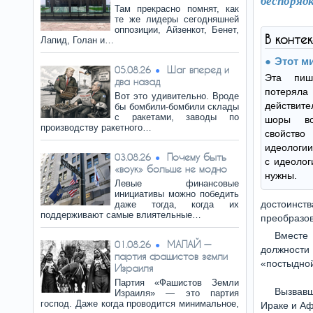
беспорядк
Там прекрасно помнят, как
те же лидеры сегодняшней
оппозиции, Айзенкот, Бенет,
В конте
Лапид, Голан и…
Этот м
Шаг вперед и
05.08.26
Эта пиш
два назад
потеряла 
Вот это удивительно. Вроде
действит
бы бомбили-бомбили склады
с ракетами, заводы по
шоры во
производству ракетного…
свойств
идеологии
Почему быть
03.08.26
с идеолог
«воук» больше не модно
нужны.
Левые финансовые
инициативы можно победить
достоинст
даже тогда, когда их
поддерживают самые влиятельные…
преобразо
Вместе
МАПАЙ —
01.08.26
должности
партия фашистов земли
«постыдной
Израиля
Партия «Фашистов Земли
Вызвавш
Израиля» — это партия
господ. Даже когда проводится минимальное,
Ираке и Аф