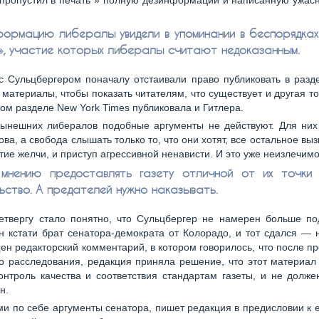
т пропустил в печать » полную дезинформации и написанную ужа
ормацию либералы увидели в упоминании в беспорядках
, участие которых либералы считают недоказанным.
с Сульцбергером поначалу отстаивали право публиковать в разд
 материалы, чтобы показать читателям, что существует и другая то
этом разделе New York Times публиковала и Гитлера.
ынешних либералов подобные аргументы не действуют. Для них
ова, а свобода слышать только то, что они хотят, все остальное выз
итие желчи, и приступ агрессивной ненависти. И это уже неизлечимо
 мнению предоставлять газету отличной от их точки
ьство. А предателей нужно наказывать.
етвергу стало понятно, что Сульцбергер не намерен больше по
н кстати брат сенатора-демократа от Колорадо, и тот сдался — 
н редакторский комментарий, в котором говорилось, что после п
о расследования, редакция приняла решение, что этот материа
нтроль качества и соответствия стандартам газеты, и не долж
н.
ми по себе аргументы сенатора, пишет редакция в предисловии к е