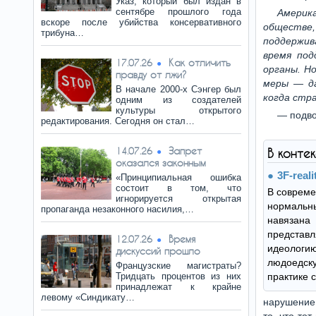
Указ, который был издан в
сентябре прошлого года
Америк
вскоре после убийства консервативного
обществе
трибуна…
поддержив
время под
Как отличить
17.07.26
органы. Н
правду от лжи?
меры — да
В начале 2000-х Сэнгер был
когда стра
одним из создателей
культуры открытого
— подво
редактирования. Сегодня он стал…
Запрет
14.07.26
В конте
оказался законным
3F-reali
«Принципиальная ошибка
состоит в том, что
В совреме
игнорируется открытая
нормаль
пропаганда незаконного насилия,…
навязан
предст
Время
12.07.26
идеолог
дискуссий прошло
людоедску
Французские магистраты?
Тридцать процентов из них
практике 
принадлежат к крайне
левому «Синдикату…
нарушение 