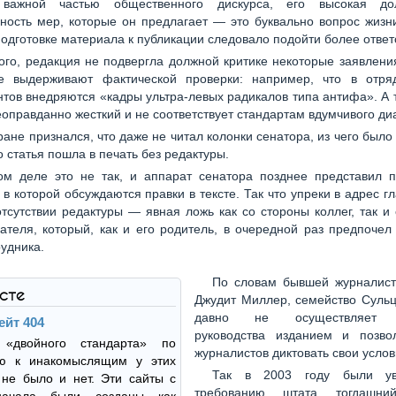
 важной частью общественного дискурса, его высокая до
ность мер, которые он предлагает — это буквально вопрос жизн
подготовке материала к публикации следовало подойти более ответ
ого, редакция не подвергла должной критике некоторые заявлени
е выдерживают фактической проверки: например, что в отр
тов внедряются «кадры ультра-левых радикалов типа антифа». А 
оправданно жесткий и не соответствует стандартам вдумчивого ди
ране признался, что даже не читал колонки сенатора, из чего было
о статья пошла в печать без редактуры.
м деле это не так, и аппарат сенатора позднее представил п
 в которой обсуждаются правки в тексте. Так что упреки в адрес г
тсутствии редактуры — явная ложь как со стороны коллег, так и
ателя, который, как и его родитель, в очередной раз предпочел
рудника.
По словам бывшей журналист
ксте
Джудит Миллер, семейство Сульц
давно не осуществляет р
ейт 404
руководства изданием и позво
 «двойного стандарта» по
журналистов диктовать свои услов
ю к инакомыслящим у этих
Так в 2003 году были у
не было и нет. Эти сайты с
требованию штата тогдашни