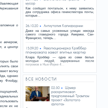
мусор
давляющая
держивания
Как сообщил почтальон, к нему заявились
два сотрудника офиса генинспектора почты,
которые…
напомнив о
Антиутопия Калифорнии
26.10.20
Даже на самых ухоженных улицах некогда
самого гламурного города Америки, Сан-
Франциско, теперь…
к вечером,
л, а центр
Революционерка Крэббер
15.09.20
планировала захват элитных квартир
Клара Крэббер — одна из семи белых
молодых людей, задержанных после
торых было
погромов в Нью-Йорке 4…
лнять свои
ывают волну
йда, однако
ВСЕ НОВОСТИ
жу Флойду,
Шумер
02:30
 ощущений,
раскритиковал
предложенный Трампом
радикальных
проект «Золотого
спользовать
флота»
 если их не