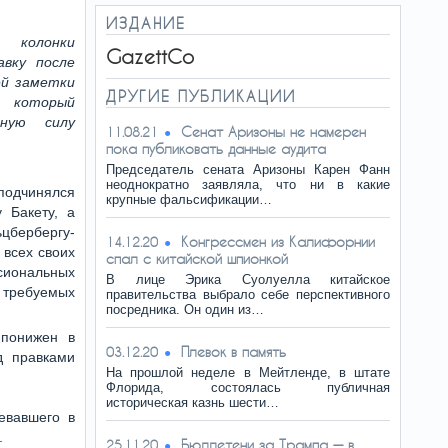
ИЗДАНИЕ
 колонки
GazettCo
вку после
ей заметки
ДРУГИЕ ПУБЛИКАЦИИ
 который
нную силу
Сенат Аризоны не намерен
11.08.21
пока публиковать данные аудита
Председатель сената Аризоны Карен Фанн
неоднократно заявляла, что ни в какие
 подчинялся
крупные фальсификации…
 Бакету, а
бербергу-
Конгрессмен из Калифорнии
14.12.20
 всех своих
спал с китайской шпионкой
нальных
В лице Эрика Суолуелла китайское
 требуемых
правительства выбрало себе перспективного
посредника. Он один из…
 понижен в
Плевок в память
03.12.20
д правками
На прошлой неделе в Мейтленде, в штате
Флорида, состоялась публичная
историческая казнь шести…
евавшего в
.
Бюллетени за Трампа — в
25.11.20