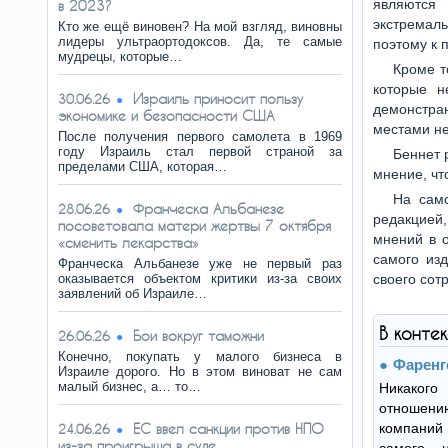
являются
в 2023?
экстремаль
Кто же ещё виновен? На мой взгляд, виновны
лидеры ультраортодоксов. Да, те самые
поэтому к 
мудрецы, которые…
Кроме т
которые н
Израиль приносит пользу
30.06.26
демонстран
экономике и безопасности США
местами не
После получения первого самолета в 1969
году Израиль стал первой страной за
Беннет 
пределами США, которая…
мнение, чт
На само
Франческа Альбанезе
28.06.26
редакцией,
посоветовала матери жертвы 7 октября
мнений в о
«сменить лекарства»
самого изд
Франческа Альбанезе уже не первый раз
оказывается объектом критики из-за своих
своего сот
заявлений об Израиле…
В конте
Бои вокруг таможни
26.06.26
Конечно, покупать у малого бизнеса в
Фаренг
Израиле дорого. Но в этом виноват не сам
малый бизнес, а… то…
Никакого
отношени
ЕС ввел санкции против НПО
компаний 
24.06.26
из-за проигрыша в суде