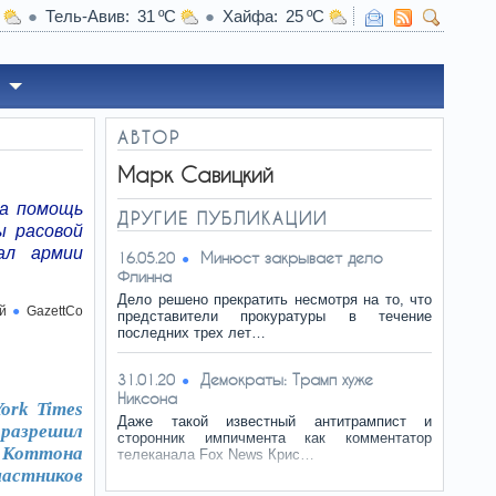
Тель-Авив
31
Хайфа
25
22:51
Выбор хоз
АВТОР
Марк Савицкий
на помощь
ДРУГИЕ ПУБЛИКАЦИИ
ы расовой
ал армии
Минюст закрывает дело
16.05.20
Флинна
Дело решено прекратить несмотря на то, что
й
GazettCo
представители прокуратуры в течение
последних трех лет…
Демократы: Трамп хуже
31.01.20
Никсона
ork Times
Даже такой известный антитрампист и
разрешил
сторонник импичмента как комментатор
а Коттона
телеканала Fox News Крис…
частников