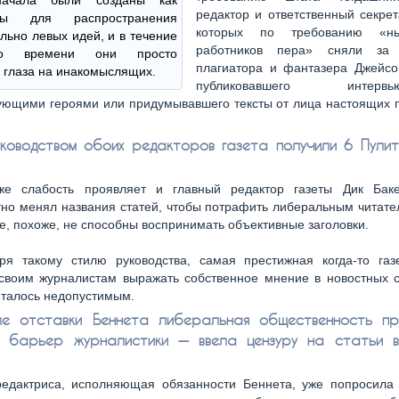
начала были созданы как
редактор и ответственный секрет
мы для распространения
которых по требованию «нью
льно левых идей, и в течение
работников пера» сняли за 
ого времени они просто
плагиатора и фантазера Джейсо
 глаза на инакомыслящих.
публиковавшего инт
ующими героями или придумывавшего тексты от лица настоящих 
ководством обоих редакторов газета получили 6 Пулит
же слабость проявляет и главный редактор газеты Дик Баке
но менял названия статей, чтобы потрафить либеральным читате
е, похоже, не способны воспринимать объективные заголовки.
ря такому стилю руководства, самая престижная когда-то газ
своим журналистам выражать собственное мнение в новостных с
италось недопустимым.
ле отставки Беннета либеральная общественность п
 барьер журналистики — ввела цензуру на статьи 
едактриса, исполняющая обязанности Беннета, уже попросила к