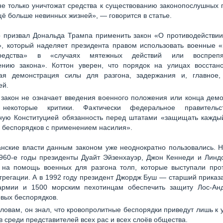
не только уничтожат средства к существованию законопослушных 
щё больше невинных жизней», — говорится в статье.
 призвал Дональда Трампа применить закон «О противодействи
», который наделяет президента правом использовать военные 
редства» в «случаях мятежных действий или воспрепят
ению закона». Коттон уверен, что порядок на улицах восстано
ая демонстрация силы для разгона, задержания и, главное,
ей.
закон не означает введения военного положения или конца демо
 некоторые критики. Фактически федеральное правительс
ную Конституцией обязанность перед штатами «защищать каждый
 беспорядков с применением насилия».
нские власти данным законом уже неоднократно пользовались. Н
1960-е годы президенты Дуайт Эйзенхауэр, Джон Кеннеди и Линд
 на помощь военных для разгона толп, которые выступали про
грегации. А в 1992 году президент Джордж Буш — старший прика
армии и 1500 морским пехотинцам обеспечить защиту Лос-Ан
вых беспорядков.
словам, он знал, что кровопролитные беспорядки приведут лишь к
в среди представителей всех рас и всех слоёв общества.