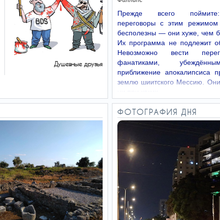
Филлипс
Прежде всего поймит
переговоры с этим режимом
бесполезны — они хуже, чем 
Их программа не подлежит о
Невозможно вести пере
фанатиками, убеждённ
Душевные друзья
приближение апокалипсиса п
землю шиитского Мессию. Они
ни при каких…
ФОТОГРАФИЯ ДНЯ