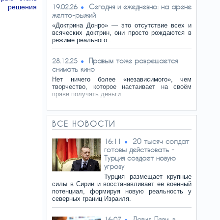
Сегодня и ежедневно: на арене
о решения
19.02.26
желто-рыжий
«Доктрина Донро» — это отсутствие всех и
всяческих доктрин, они просто рождаются в
режиме реального…
Правым тоже разрешается
28.12.25
снимать кино
Нет ничего более «независимого», чем
творчество, которое настаивает на своём
праве получать деньги…
ВСЕ НОВОСТИ
20 тысяч солдат
16:11
готовы действовать -
Турция создает новую
угрозу
Турция размещает крупные
силы в Сирии и восстанавливает ее военный
потенциал, формируя новую реальность у
северных границ Израиля.
Давид Леви, в
16:07