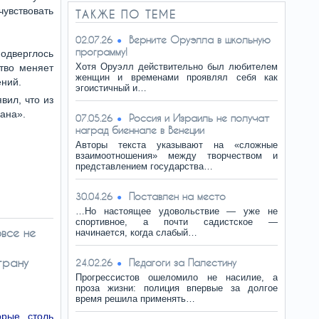
чувствовать
ТАКЖЕ ПО ТЕМЕ
Верните Оруэлла в школьную
02.07.26
программу!
одверглось
Хотя Оруэлл действительно был любителем
тво меняет
женщин и временами проявлял себя как
ений.
эгоистичный и…
вил, что из
ана».
Россия и Израиль не получат
07.05.26
наград биеннале в Венеции
Авторы текста указывают на «сложные
взаимоотношения» между творчеством и
представлением государства…
Поставлен на место
30.04.26
…Но настоящее удовольствие — уже не
спортивное, а почти садистское —
овсе не
начинается, когда слабый…
трану
Педагоги за Палестину
24.02.26
Прогрессистов ошеломило не насилие, а
проза жизни: полиция впервые за долгое
время решила применять…
рые столь