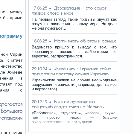
Деэскалация — это самое
17.06.25
атия между
лживое слово в мире
е бы прямо
На первый взгляд такие призывы звучат как
разумные заявления в пользу мира. На деле
же они помогают…
рограмму
Могли знать об этом и раньше
16.03.25
Ведомство пришло к выводу о том, что
коронавирус возник в лаборатории и,
нной Сирии
вероятно, распространился…
ь, считает
нистерство
«Зелёные» в Германии тайно
29.10.24
еле Ахмеде
прекратили поставку оружия Израилю
енения в
Израильские заявки на срочно необходимые
ставят под
вооружения и запчасти (например, для танков
и вертолетов)…
щания о
Бывшее руководство
20.12.19
длагается
спецслужб сводит счеты с Меркель
 Большого
«Раболепие», «трусость», «позор», «хуже,
исламским
чем просто плохо» — бывшие
высокопоставленные сотрудники…
ьного пути»