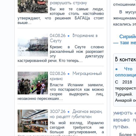
разрушать страну
отношении 
Вы же те самые люди,
В мусу
которые столь настойчиво
женщинами
утверждают, что решения БАГАЦа стоят
выше…
касались эт
Вторжение в
04.08.26
Сирий
Сеуту
— там не
Кризис в Сеуте словно
раскалённый нож разрезает
эту диктатуру
В конте
кастрированной речи. Кто теперь…
Что
Миграционный
02.08.26
оппозици
кризис
С 2018 
Власти Испании заявили,
террори
что постараются как можно
скорее выдворить лиц,
Турцией
незаконно пересекших…
Анкарой 
Диагноз верен,
30.07.26
умирать 
но рецепт губителен
взрыва п
На мой взгляд, Израилю
путём».
сегодня требуется не
больше регулирования, а
Более т