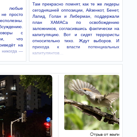
Как сообщили в Совете ЕС, ограничения…
Там прекрасно помнят, как те же лидеры
е: любые
сегодняшней оппозиции, Айзенкот, Бенет,
Разведка США
15:51
 не просто
Лапид, Голан и Либерман, поддержали
выяснила тайные планы
бесполезны.
план ХАМАСа по освобождению
Путина
бсуждению.
заложников, согласившись фактически на
Российский диктатор не
говоры с
капитуляцию. Вот и сидят террористы
намерен заканчивать войну
ыми, что
в Украине, вместо этого он хочет расширить
относительно тихо. Ждут выборов. И
боевые действия.
риведёт на
прихода к власти потенциальных
 никогда —
капитулянтов…
Корсиканские
15:47
сепаратисты угрожают
французам:
«Оставайтесь дома.
Здесь вы не будете в
безопасности»
Подпольная сепаратистская организация
Фронт национального освобождения Корсики
(FLNC-UC) выступила с угрозами в адрес
жителей материковой Франции и других
приезжих.
В противовес
15:46
Израилю и Ирану: три
мусульманские страны
Отрыв от земли
объединились в