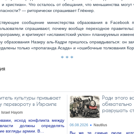
 и христиан». Что осталось от обещания, что меньшинства могут 
опасности? — риторически спрашивает Глёкнер.
тствующее сообщение министерства образования в Facebook п
Пользователи спрашивают, почему вообще переходное правительс
рограмму, и критикуют «исламистский уклон» планируемых измен
у образования Назиру аль-Кадри пришлось оправдываться: он зая
удалены только «пропаганда Асада» и «ошибочные толкования Кор
* * *
ия
итель культуры призывает
Ради этого в
му перевороту в Израиле
обязательно
разрушать с
Israel Hayom
вами, исход конфликта между
06.08.2026
Nautilus
власти должны определять
ие взгляды армии. В…
Вы же те самые люди, кото