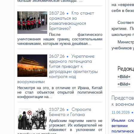
больше экономической свободы. …
на «евреев
себя в без
Кто станет
28.07.26
сражаться за
Соотве
разваливающуюся
Британию?
критике. 
школьную п
После фактического
уничтожения наших границ состоятельными
Министр
чиновниками, которым нужна дешёвая…
учебников 
Укрепление
26.07.26
ядерного потенциала
Китая приводит к
Редакц
деградации архитектуры
контроля над
«Bild»
вооружениями
«Bild»
Несмотря на это, в отличие от Ирана, Китай
не стал объектом открытой политической
конфронтации на…
Представ
к военно
Спросите
23.07.26
11.06.2026
Беннета и Голана
Иными сло
Арабским партиям никто не
угрожает. Их избирателей не
ветвями 
обвиняют в уклонении от
политическ