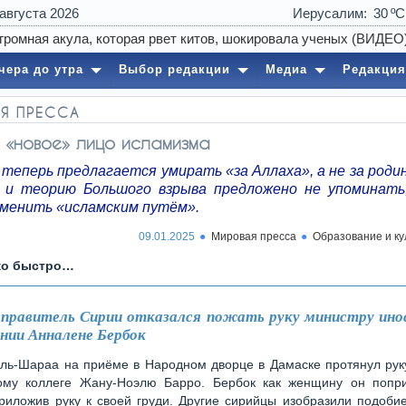
 августа 2026
Иерусалим
30
чера до утра
Выбор редакции
Медиа
Редакция
Я ПРЕССА
«новое» лицо исламизма
теперь предлагается умирать «за Аллаха», а не за роди
 и теорию Большого взрыва предложено не упоминать
аменить «исламским путём».
09.01.2025
Мировая пресса
Образование и ку
ко быстро…
правитель Сирии отказался пожать руку министру ин
ании Анналене Бербок
ль-Шараа на приёме в Народном дворце в Дамаске протянул руку
ому коллеге Жану-Ноэлю Барро. Бербок как женщину он попри
иложив руку к своей груди. Другие сирийцы изобразили подоби