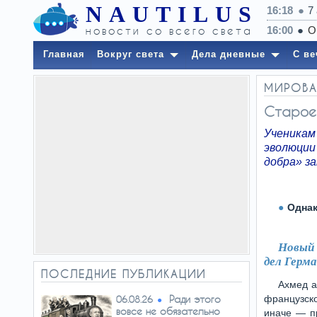
NAUTILUS
16:18
7
ИДЕО)
новости со всего света
Главная
Вокруг света
Дела дневные
С ве
МИРОВА
Старое 
Ученикам 
эволюции
добра» з
Одна
Новый 
дел Герм
ПОСЛЕДНИЕ ПУБЛИКАЦИИ
Ахмед а
Ради этого
французск
06.08.26
вовсе не обязательно
иначе — пр