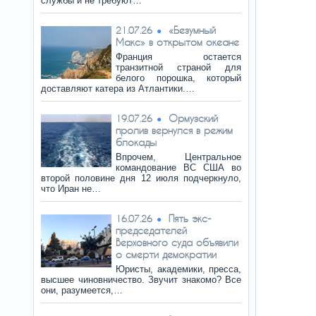
службы и не требуют…
«Безумный
21.07.26
Макс» в открытом океане
Франция остается
транзитной страной для
белого порошка, который
доставляют катера из Атлантики.…
Ормузский
19.07.26
пролив вернулся в режим
блокады
Впрочем, Центральное
командование ВС США во
второй половине дня 12 июля подчеркнуло,
что Иран не…
Пять экс-
16.07.26
председателей
Верховного суда объявили
о смерти демократии
Юристы, академики, пресса,
высшее чиновничество. Звучит знакомо? Все
они, разумеется,…