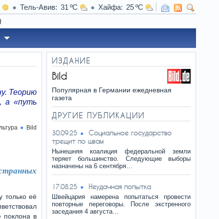
Тель-Авив
31
Хайфа
25
ИЗДАНИЕ
Bild
Популярная в Германии ежедневная
ну. Теорию
газета
, а «путь
ДРУГИЕ ПУБЛИКАЦИИ
льтура
Bild
Социальное государство
30.09.25
трещит по швам
Нынешняя коалиция федеральной земли
теряет большинство. Следующие выборы
назначены на 6 сентября…
остранных
Неудачная попытка
17.08.25
 только её
Швейцария намерена попытаться провести
повторные переговоры. После экстренного
ветствовал
заседания 4 августа…
е поклона в