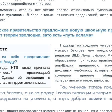
обоих европейских министров.
льманских странах нет чётких правил относительно рукопож
 и мужчинами. В Коране также нет никаких предписаний, которы
ого.
ское правительство предложило новую школьную п
т теории эволюции, зато есть «путь ислама»
Надежды на создание умере
ксте
угасают быстрее, чем ожидалос
редактор BILD Лена Глёкнер. Ми
 из себя представляет
образования при новом правит
я Асаду?
аль-Шараа предложило изм
года HTS также признана
школьных учебниках, которые 
стической организацией
сомнения прежние обе
. Однако её отношения с
толерантности и инклюзивности.
остаются двусмысленными…
Так, ученикам теперь пре
«за Аллаха», а не за родину. Теорию эволюции и теорию
редложено не упоминать, а «путь добра» заменить «
ого, проект предполагает замену «проклятых, сошедших с правил