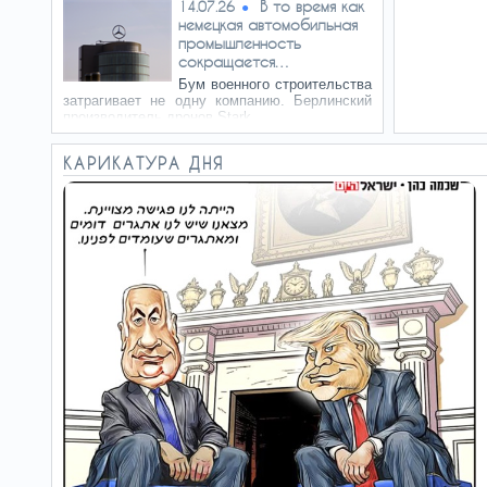
В то время как
14.07.26
немецкая автомобильная
промышленность
сокращается…
Бум военного строительства
затрагивает не одну компанию. Берлинский
производитель дронов Stark…
КАРИКАТУРА ДНЯ
Тогда Айзенкот
12.07.26
не вышел
Правильно ли Азария
стрелял, или неправильно?
Нарушил ли приказ, или
действовал правильно, по…
Вельможа,
09.07.26
юморист и правдоруб
Он футболист, флейтист и
актер. И он пишет историю
чемпионата мира с
царственным достоинством…
Как Трамп отменил красную
07.07.26
карточку
Скандал вызвало то, что дисквалификация