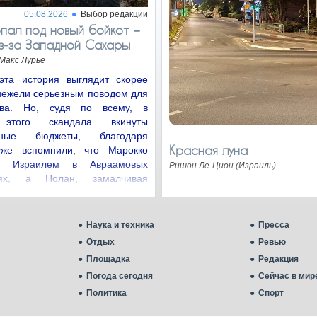
05.08.2026
Выбор редакции
пал под новый бойкот −
з‑за Западной Сахары
Макс Лурье
эта история выглядит скорее
нежели серьезным поводом для
ства. Но, судя по всему, в
 этого скандала вкинуты
нные бюджеты, благодаря
Красная луна
уже вспомнили, что Марокко
с Израилем в Авраамовых
Ришон Ле-Цион (Израиль)
иях, а Нолан, замалчивая
цию…
Наука и техника
Пресса
Отдых
Ревью
Площадка
Редакция
Погода сегодня
Сейчас в мир
Политика
Спорт