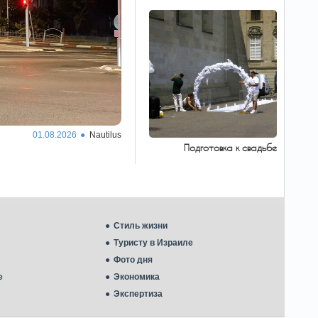
«исламский НАТО»
Саудовская Аравия, Турция и Пакистан
подписали соглашение о совместной обороне.
Европол сообщил
15:45
о ликвидации сети
контрабандистов между
Европой и Алжиром
Правоохранительные органы ликвидировали
крупную преступную сеть, занимавшуюся
01.08.2026
Nautilus
контрабандой наркотиков, оружия и
нелегальной перевозкой мигрантов через
Подготовка к свадьбе
западное Средиземноморье. Как сообщил
Европол, в…
Как распознать
15:45
психопата - восемь
тревожных признаков
Стиль жизни
назвали эксперты
Туристу в Израиле
Внешне психопаты кажутся чрезвычайно
харизматичными и убедительными, но пусть
Фото дня
это не вводит вас в заблуждение.
е
Экономика
Экспертиза
Дроны могут
15:35
атаковать Израиль