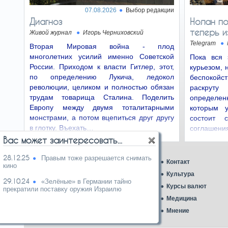
американцев младше 30 лет…
07.08.2026
Выбор редакции
Диагноз
Нолан по
Слухи о замене канцлера
25.06.26
теперь и
Живой журнал
Игорь Черниховский
Мерца: счастливого финала не будет
Telegram
Вторая Мировая война - плод
есколько дней в Берлине ходят слухи, что
Мерц может быть смещен с поста канцлера.
многолетних усилий именно Советской
Пока вся 
Все это полнейшая…
России. Приходом к власти Гитлер, этот,
курьезом, 
по определению Лукича, ледокол
беспокой
«Сделка» без ответа
23.06.26
революции, целиком и полностью обязан
раскруту
Пока что ни на один из ключевых вопросов,
трудам товарища Сталина. Поделить
определе
ставших поводом для начала военной
Европу между двумя тоталитарными
которым 
операции, ответа нет.…
монстрами, а потом вцепиться друг другу
состоит 
в глотку. Въехать…
соглашен
Талант не по назначению
21.06.26
эксплуата
Вас может заинтересовать...
Бен-Гвиру мешают все, кому не лень, начиная
с Миары - ну и так далее по списку: не те
законы,…
28.12.25
Правым тоже разрешается снимать
Главная
Контакт
кино
Аналитика
Культура
Ученые разгадали загадку
18.06.26
29.10.24
«Зелёные» в Германии тайно
«инопланетного стекла» Тутанхамона
Ближний Восток
Курсы валют
прекратили поставку оружия Израилю
Ученые считают, что циркон сохранил
Газеты
Медицина
свидетельства экстремальной жары и
Карикатура дня
Мнение
быстрого охлаждения, которые…