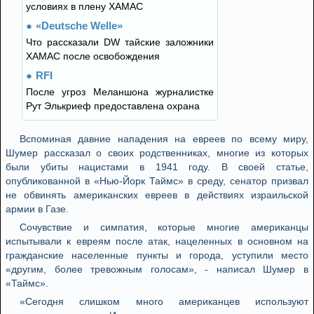
условиях в плену ХАМАС
«Deutsche Welle»
Что рассказали DW тайские заложники
ХАМАС после освобождения
RFI
После угроз Меланшона журналистке
Рут Элькриеф предоставлена охрана
Вспоминая давние нападения на евреев по всему миру,
Шумер рассказал о своих родственниках, многие из которых
были убиты нацистами в 1941 году. В своей статье,
опубликованной в «Нью-Йорк Таймс» в среду, сенатор призвал
не обвинять американских евреев в действиях израильской
армии в Газе.
Сочувствие и симпатия, которые многие американцы
испытывали к евреям после атак, нацеленных в основном на
гражданские населенные пункты и города, уступили место
«другим, более тревожным голосам», - написал Шумер в
«Таймс».
«Сегодня слишком много американцев используют