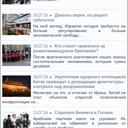
Диагноз верен, но рецепт
30.07.26
губителен
На мой взгляд, Израилю сегодня требуется не
больше регулирования, а больше
экономической свободы. …
Кто станет сражаться за
28.07.26
разваливающуюся Британию?
После фактического уничтожения наших границ
состоятельными чиновниками, которым нужна
дешёвая…
Укрепление ядерного потенциала
26.07.26
Китая приводит к деградации архитектуры
контроля над вооружениями
Несмотря на это, в отличие от Ирана, Китай не
стал объектом открытой политической
конфронтации на…
Спросите Беннета и Голана
23.07.26
Арабским партиям никто не угрожает. Их
избирателей не обвиняют в уклонении от
службы и не требуют…