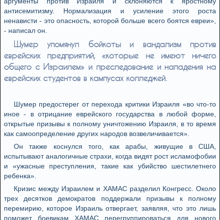
аргументы против Израиля и склоняются к яростному
антисемитизму. Нормализация и усиление этого роста
ненависти - это опасность, которой больше всего боятся евреи»,
- написал он.
Шумер упомянул бойкоты и вандализм против
еврейских предприятий, «которые не имеют ничего
общего с Израилем» и преследование и нападения на
еврейских студентов в кампусах колледжей.
Шумер предостерег от перехода критики Израиля «во что-то
иное - в отрицание еврейского государства в любой форме,
открытые призывы к полному уничтожению Израиля, в то время
как самоопределение других народов возвеличивается».
Он также коснулся того, как арабы, живущие в США,
испытывают аналогичные страхи, когда видят рост исламофобии
и «ужасные преступления, такие как убийство шестилетнего
ребенка».
Кризис между Израилем и ХАМАС разделил Конгресс. Около
трех десятков демократов поддержали призывы к полному
перемирию, которое Израиль отвергает, заявляя, что это лишь
поможет боевикам ХАМАС перегруппироваться для нового