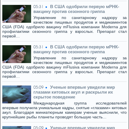
В США одобрили первую мРНК-
05:31
вакцину против сезонного гриппа
Управление по санитарному надзору за
качеством пищевых продуктов и медикаментов
США (FDA) одобрило вакцину mFlusiva компании Moderna для
профилактики сезонного гриппа у взрослых. Препарат стал
первой…
В США одобрили первую мРНК-
05:31
вакцину против сезонного гриппа
Управление по санитарному надзору за
качеством пищевых продуктов и медикаментов
США (FDA) одобрило вакцину mFlusiva компании Moderna для
профилактики сезонного гриппа у взрослых. Препарат стал
первой…
Ученые впервые увидели мир
05:09
глазами китовых акул и раскрыли их
скрытое поведение
Международная группа исследователей
впервые получила уникальные кадры, снятые «глазами» китовых
акул. Благодаря миниатюрным камерам ученые выяснили, что
крупнейшие рыбы планеты проводят большую часть…
Ученые впервые увидели мир
05:09