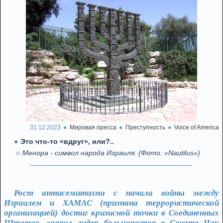
31.12.2023
Мировая пресса
Преступность
Voice of America
Это что-то «вдруг», или?..
Менора - символ народа Израиля. (Фото: «Nautilus»)
Рост антисемитизма с начала войны между
Израилем и ХАМАС (признана террористической
организацией) достиг кризисной точки в Соединенных
Штатах, заявил лидер большинства в Сенате Чак