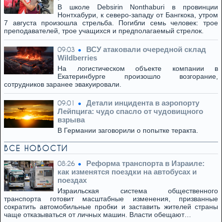
В школе Debsirin Nonthaburi в провинции
Нонтхабури, к северо-западу от Бангкока, утром
7 августа произошла стрельба. Погибли семь человек: трое
преподавателей, трое учащихся и предполагаемый стрелок.
ВСУ атаковали очередной склад
09:03
Wildberries
На логистическом объекте компании в
Екатеринбурге произошло возгорание,
сотрудников заранее эвакуировали.
Детали инцидента в аэропорту
09:01
Лейпцига: чудо спасло от чудовищного
взрыва
В Германии заговорили о попытке теракта.
ВСЕ НОВОСТИ
Реформа транспорта в Израиле:
08:26
как изменятся поездки на автобусах и
поездах
Израильская система общественного
транспорта готовит масштабные изменения, призванные
сократить автомобильные пробки и заставить жителей страны
чаще отказываться от личных машин. Власти обещают…