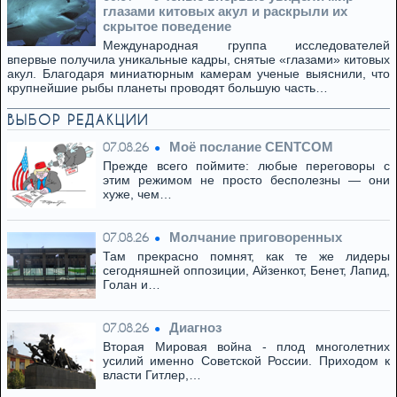
глазами китовых акул и раскрыли их
скрытое поведение
Международная группа исследователей
впервые получила уникальные кадры, снятые «глазами» китовых
акул. Благодаря миниатюрным камерам ученые выяснили, что
крупнейшие рыбы планеты проводят большую часть…
ВЫБОР РЕДАКЦИИ
Моё послание CENTCOM
07.08.26
Прежде всего поймите: любые переговоры с
этим режимом не просто бесполезны — они
хуже, чем…
Молчание приговоренных
07.08.26
Там прекрасно помнят, как те же лидеры
сегодняшней оппозиции, Айзенкот, Бенет, Лапид,
Голан и…
Диагноз
07.08.26
Вторая Мировая война - плод многолетних
усилий именно Советской России. Приходом к
власти Гитлер,…