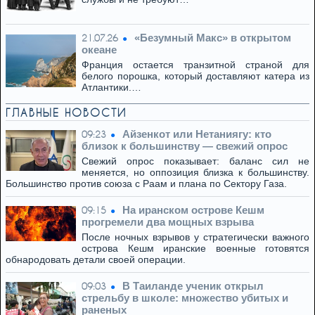
«Безумный Макс» в открытом
21.07.26
океане
Франция остается транзитной страной для
белого порошка, который доставляют катера из
Атлантики.…
ГЛАВНЫЕ НОВОСТИ
Айзенкот или Нетаниягу: кто
09:23
близок к большинству — свежий опрос
Свежий опрос показывает: баланс сил не
меняется, но оппозиция близка к большинству.
Большинство против союза с Раам и плана по Сектору Газа.
На иранском острове Кешм
09:15
прогремели два мощных взрыва
После ночных взрывов у стратегически важного
острова Кешм иранские военные готовятся
обнародовать детали своей операции.
В Таиланде ученик открыл
09:03
стрельбу в школе: множество убитых и
раненых