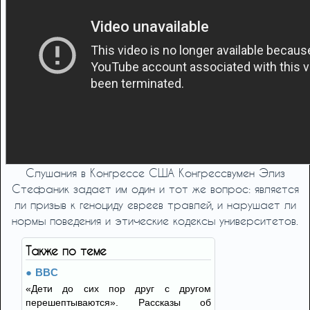
Слушания в Конгрессе США Конгрессвумен Элиз
Стефаник задает им один и тот же вопрос: является
ли призыв к геноциду евреев травлей, и нарушает ли
нормы поведения и этические кодексы университетов.
Также по теме
BBC
«Дети до сих пор друг с другом
перешептываются». Рассказы об