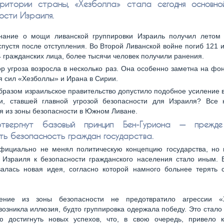
ритории страны, «Хезболла» стала сегодня основно
ости Израиля.
нание о мощи ливанской группировки Израиль получил летом 
спустя после отступления. Во Второй Ливанской войне погиб 121 
4 гражданских лица, более тысячи человек получили ранения.
ор угроза возросла в несколько раз. Она особенно заметна на фо
я сил «Хезболлы» и Ирана в Сирии.
бразом израильское правительство допустило подобное усиление
ки, ставшей главной угрозой безопасности для Израиля? Все 
я из зоны безопасности в Южном Ливане.
твергнут базовый принцип Бен-Гуриона — прежде
ть безопасность граждан государства.
фициально не менял политическую концепцию государства, но 
 Израиля к безопасности гражданского населения стало иным. 
алась новая идея, согласно которой намного больнее терять с
ление из зоны безопасности не предотвратило агрессии «
возникла иллюзия, будто группировка одержала победу. Это стало
ю достигнуть новых успехов, что, в свою очередь, привело к