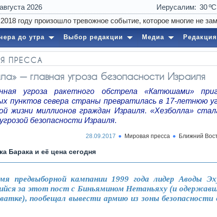
 августа 2026
Иерусалим
30
чера до утра
Выбор редакции
Медиа
Редакция
Я ПРЕССА
ла» — главная угроза безопасности Израиля
енная угроза ракетного обстрела «Катюшами» приг
ых пунктов севера страны превратилась в 17-летнюю уг
ой жизни миллионов граждан Израиля. «Хезболла» стал
угрозой безопасности Израиля.
28.09.2017
Мировая пресса
Ближний Вос
а Барака и её цена сегодня
мя предвыборной кампании 1999 года лидер Аводы Эх
йся за этот пост с Биньямином Нетаньяху (и одержавш
хватке), пообещал вывести армию из зоны безопасност