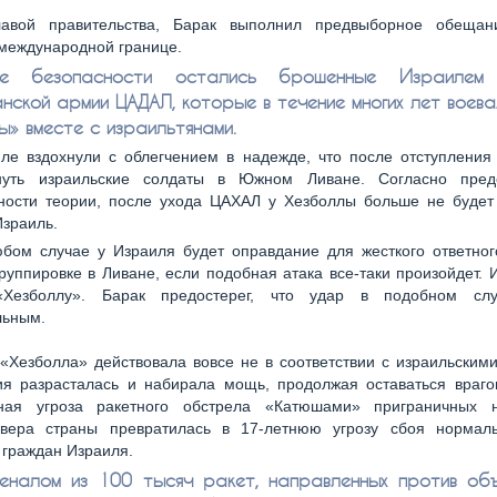
лавой правительства, Барак выполнил предвыборное обеща
 международной границе.
е безопасности остались брошенные Израилем
нской армии ЦАДАЛ, которые в течение многих лет воева
ы» вместе с израильтянами.
ле вздохнули с облегчением в надежде, что после отступления
нуть израильские солдаты в Южном Ливане. Согласно пред
ности теории, после ухода ЦАХАЛ у Хезболлы больше не будет
Израиль.
бом случае у Израиля будет оправдание для жесткого ответног
руппировке в Ливане, если подобная атака все-таки произойдет. 
«Хезболлу». Барак предостерег, что удар в подобном сл
льным.
«Хезболла» действовала вовсе не в соответствии с израильским
ия разрасталась и набирала мощь, продолжая оставаться враго
ная угроза ракетного обстрела «Катюшами» приграничных 
евера страны превратилась в 17-летнюю угрозу сбоя нормал
граждан Израиля.
еналом из 100 тысяч ракет, направленных против об