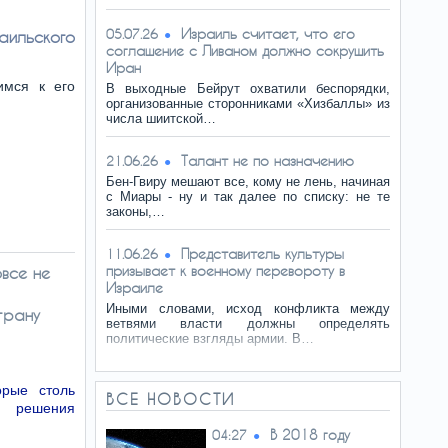
Израиль считает, что его
05.07.26
ильского
соглашение с Ливаном должно сокрушить
Иран
имся к его
В выходные Бейрут охватили беспорядки,
организованные сторонниками «Хизбаллы» из
числа шиитской…
Талант не по назначению
21.06.26
Бен-Гвиру мешают все, кому не лень, начиная
с Миары - ну и так далее по списку: не те
законы,…
Представитель культуры
11.06.26
призывает к военному перевороту в
овсе не
Израиле
Иными словами, исход конфликта между
трану
ветвями власти должны определять
политические взгляды армии. В…
рые столь
ВСЕ НОВОСТИ
о решения
В 2018 году
04:27