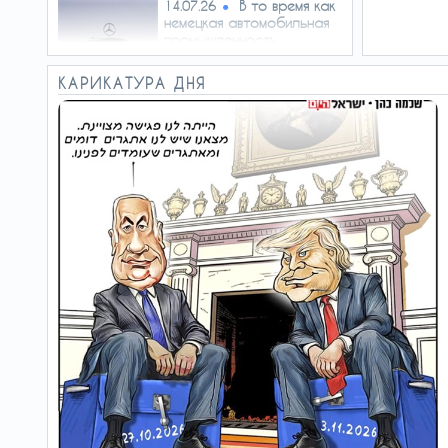
В то время как
14.07.26
немецкая автомобильная
промышленность
сокращается…
Бум военного строительства
КАРИКАТУРА ДНЯ
затрагивает не одну компанию. Берлинский
производитель дронов Stark…
Тогда Айзенкот
12.07.26
не вышел
Правильно ли Азария
стрелял, или неправильно?
Нарушил ли приказ, или
действовал правильно, по…
Вельможа, юморист и
09.07.26
правдоруб
Он футболист, флейтист и актер. И он пишет
историю чемпионата мира с царственным
достоинством…
Как Трамп отменил красную
07.07.26
карточку
Скандал вызвало то, что дисквалификация
Балогуна была приостановлена из-за личного