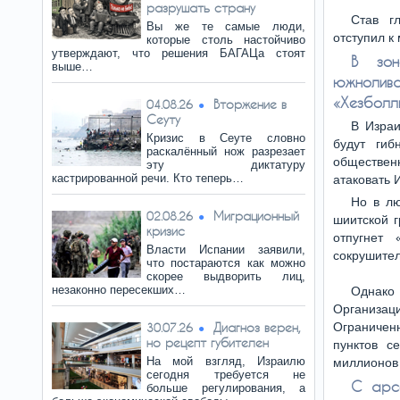
разрушать страну
Став г
Вы же те самые люди,
отступил к
которые столь настойчиво
утверждают, что решения БАГАЦа стоят
В зон
выше…
южнолива
«Хезболл
Вторжение в
04.08.26
Сеуту
В Израи
Кризис в Сеуте словно
будут гиб
раскалённый нож разрезает
обществен
эту диктатуру
кастрированной речи. Кто теперь…
атаковать 
Но в лю
Миграционный
02.08.26
шиитской г
кризис
отпугнет 
Власти Испании заявили,
сокрушите
что постараются как можно
скорее выдворить лиц,
незаконно пересекших…
Однако 
Организац
Диагноз верен,
Ограничен
30.07.26
но рецепт губителен
пунктов с
На мой взгляд, Израилю
миллионов 
сегодня требуется не
С арс
больше регулирования, а