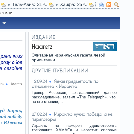
Тель-Авив
31
Хайфа
25
ИЗДАНИЕ
Haaretz
Элитарная израильская газета левой
раничных
ориентации
розу сбоя
а сегодня
ДРУГИЕ ПУБЛИКАЦИИ
Явная предвзятость по
12.09.24
ток
Haaretz
отношению к Израилю
Тревор Ассерсон, возглавлявший данное
расследование, заявил «The Telegraph», что,
по его мнению,…
уд Барак,
Израилю нужна победа, а не
27.02.24
ий победу
переговоры
и в Южном
Израиль не намерен удовлетворять
требования ХАМАСа и нарастит силовые