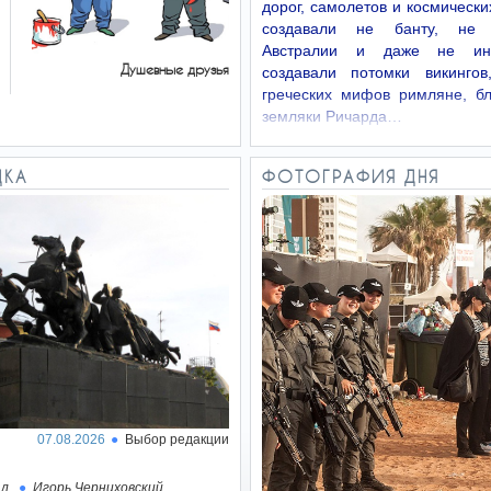
дорог, самолетов и космически
создавали не банту, не 
Австралии и даже не ин
Душевные друзья
создавали потомки викингов
греческих мифов римляне, б
земляки Ричарда…
ДКА
ФОТОГРАФИЯ ДНЯ
07.08.2026
Выбор редакции
ал
Игорь Черниховский