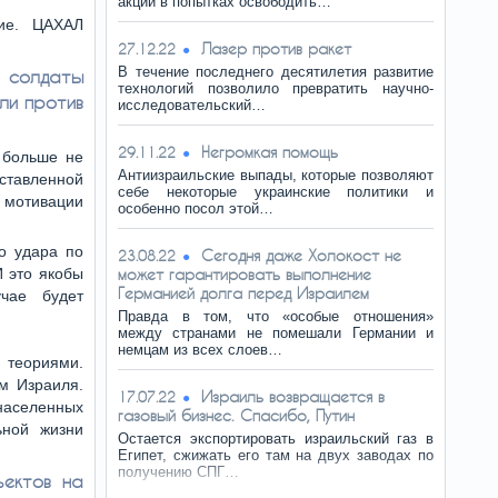
акции в попытках освободить…
ние. ЦАХАЛ
Лазер против ракет
27.12.22
В течение последнего десятилетия развитие
 солдаты
технологий позволило превратить научно-
ли против
исследовательский…
Негромкая помощь
29.11.22
 больше не
Антиизраильские выпады, которые позволяют
ставленной
себе некоторые украинские политики и
 мотивации
особенно посол этой…
о удара по
Сегодня даже Холокост не
23.08.22
И это якобы
может гарантировать выполнение
Германией долга перед Израилем
учае будет
Правда в том, что «особые отношения»
между странами не помешали Германии и
немцам из всех слоев…
и теориями.
м Израиля.
Израиль возвращается в
17.07.22
населенных
газовый бизнес. Спасибо, Путин
ьной жизни
Остается экспортировать израильский газ в
Египет, сжижать его там на двух заводах по
получению СПГ…
ъектов на