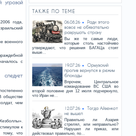
й угрозой
ТАКЖЕ ПО ТЕМЕ
2006 года,
Ради этого
06.08.26
вовсе не обязательно
израильский
разрушать страну
Вы же те самые люди,
не военного
которые столь настойчиво
утверждают, что решения БАГАЦа стоят
выше…
 враждебной
началось с
Ормузский
19.07.26
пролив вернулся в режим
 следует
блокады
Впрочем, Центральное
командование ВС США во
постепенно
второй половине дня 12 июля подчеркнуло,
что Иран не…
В обществе
олдат, чем
Тогда Айзенкот
12.07.26
не вышел
Правильно ли Азария
Хезболлы».
стрелял, или неправильно?
 стимулом к
Нарушил ли приказ, или
 тому, что
действовал правильно, по…