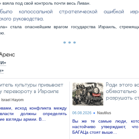
 взяла под свой контроль почти весь Ливан.
ыло колоссальной стратегической ошибкой изра
кого руководства.
лла» стала опаснейшим врагом государства Израиль, стремящ
ию.
* * *
Аренс
МИ»
z»
итель культуры призывает
Ради этого в
му перевороту в Израиле
обязательно
разрушать с
Israel Hayom
вами, исход конфликта между
06.08.2026
Nautilus
власти должны определять
ие взгляды армии. В…
Вы же те самые люди, кото
настойчиво утверждают, чт
БАГАЦа стоят выше…