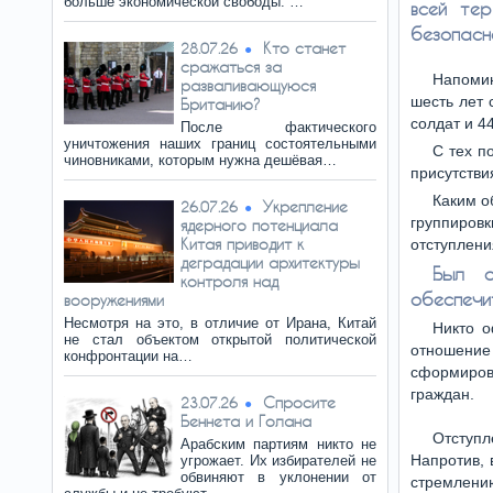
больше экономической свободы. …
всей тер
безопасн
Кто станет
28.07.26
сражаться за
Напоми
разваливающуюся
шесть лет 
Британию?
солдат и 4
После фактического
уничтожения наших границ состоятельными
С тех п
чиновниками, которым нужна дешёвая…
присутстви
Каким о
Укрепление
26.07.26
группиров
ядерного потенциала
Китая приводит к
отступлени
деградации архитектуры
Был о
контроля над
обеспечи
вооружениями
Несмотря на это, в отличие от Ирана, Китай
Никто о
не стал объектом открытой политической
отношение
конфронтации на…
сформиров
граждан.
Спросите
23.07.26
Беннета и Голана
Отступ
Арабским партиям никто не
Напротив, 
угрожает. Их избирателей не
обвиняют в уклонении от
стремлени