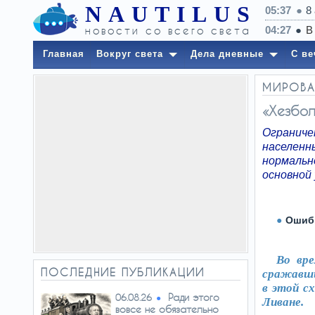
NAUTILUS
05:37
8
 не заметили
новости со всего света
Главная
Вокруг света
Дела дневные
С ве
МИРОВА
«Хезбол
Огранич
населенн
нормальн
основной 
Ошибк
Во вре
ПОСЛЕДНИЕ ПУБЛИКАЦИИ
сражавши
в этой с
Ради этого
06.08.26
Ливане.
вовсе не обязательно