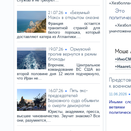
службы и не требуют…
«Хезболла»
Это б
«Безумный
21.07.26
политичес
Макс» в открытом океане
Франция остается
«Хезбо
транзитной страной для
уничтожен
белого порошка, который
доставляют катера из Атлантики.…
Ормузский
19.07.26
Моше 
пролив вернулся в режим
блокады
«ИноС
Впрочем, Центральное
«Haaret
командование ВС США во
второй половине дня 12 июля подчеркнуло,
что Иран не…
Представ
к военно
Пять экс-
16.07.26
11.06.2026
председателей
Верховного суда объявили
Иными сло
о смерти демократии
ветвями 
Юристы, академики, пресса,
политическ
высшее чиновничество. Звучит знакомо? Все
они, разумеется,…