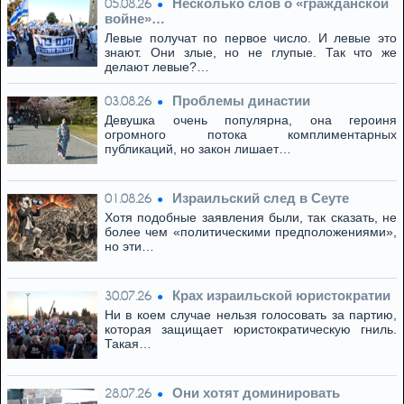
Несколько слов о «гражданской
05.08.26
войне»…
Левые получат по первое число. И левые это
знают. Они злые, но не глупые. Так что же
делают левые?…
Проблемы династии
03.08.26
Девушка очень популярна, она героиня
огромного потока комплиментарных
публикаций, но закон лишает…
Израильский след в Сеуте
01.08.26
Хотя подобные заявления были, так сказать, не
более чем «политическими предположениями»,
но эти…
Крах израильской юристократии
30.07.26
Ни в коем случае нельзя голосовать за партию,
которая защищает юристократическую гниль.
Такая…
Они хотят доминировать
28.07.26