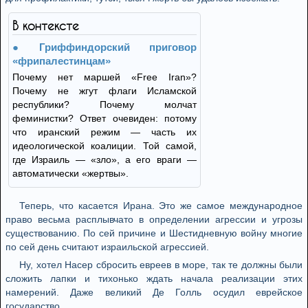
В контексте
Гриффиндорский приговор
«фрипалестинцам»
Почему нет маршей «Free Iran»?
Почему не жгут флаги Исламской
республики? Почему молчат
феминистки? Ответ очевиден: потому
что иранский режим — часть их
идеологической коалиции. Той самой,
где Израиль — «зло», а его враги —
автоматически «жертвы».
Теперь, что касается Ирана. Это же самое международное
право весьма расплывчато в определении агрессии и угрозы
существованию. По сей причине и Шестидневную войну многие
по сей день считают израильской агрессией.
Ну, хотел Насер сбросить евреев в море, так те должны были
сложить лапки и тихонько ждать начала реализации этих
намерений. Даже великий Де Голль осудил еврейское
государство.