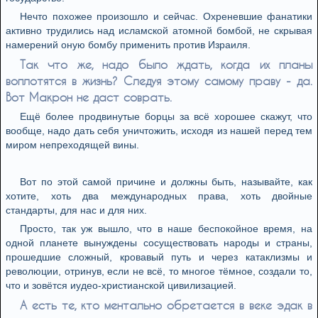
Нечто похожее произошло и сейчас. Охреневшие фанатики
активно трудились над исламской атомной бомбой, не скрывая
намерений оную бомбу применить против Израиля.
Так что же, надо было ждать, когда их планы
воплотятся в жизнь? Следуя этому самому праву - да.
Вот Макрон не даст соврать.
Ещё более продвинутые борцы за всё хорошее скажут, что
вообще, надо дать себя уничтожить, исходя из нашей перед тем
миром непреходящей вины.
Вот по этой самой причине и должны быть, называйте, как
хотите, хоть два международных права, хоть двойные
стандарты, для нас и для них.
Просто, так уж вышло, что в наше беспокойное время, на
одной планете вынуждены сосуществовать народы и страны,
прошедшие сложный, кровавый путь и через катаклизмы и
революции, отринув, если не всё, то многое тёмное, создали то,
что и зовётся иудео-христианской цивилизацией.
А есть те, кто ментально обретается в веке эдак в