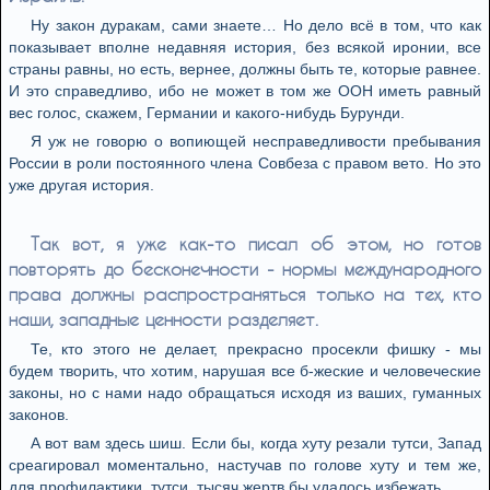
Ну закон дуракам, сами знаете… Но дело всё в том, что как
показывает вполне недавняя история, без всякой иронии, все
страны равны, но есть, вернее, должны быть те, которые равнее.
И это справедливо, ибо не может в том же ООН иметь равный
вес голос, скажем, Германии и какого-нибудь Бурунди.
Я уж не говорю о вопиющей несправедливости пребывания
России в роли постоянного члена Совбеза с правом вето. Но это
уже другая история.
Так вот, я уже как-то писал об этом, но готов
повторять до бесконечности - нормы международного
права должны распространяться только на тех, кто
наши, западные ценности разделяет.
Те, кто этого не делает, прекрасно просекли фишку - мы
будем творить, что хотим, нарушая все б-жеские и человеческие
законы, но с нами надо обращаться исходя из ваших, гуманных
законов.
А вот вам здесь шиш. Если бы, когда хуту резали тутси, Запад
среагировал моментально, настучав по голове хуту и тем же,
для профилактики, тутси, тысяч жертв бы удалось избежать.