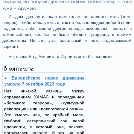
седьмом, но получил доступ к нашим технологиям, а того
хуже - оружию.
И здесь два пути, если нам только не надоело жить (тоже
вопрос) - либо образумить и, как ни больно людям доброй воли,
подчинить, либо, ежели другие доводы исчерпаны - вогнать в
каменный век, как бы ни было обидно Гутеррешу и прочим
доброхотам. Но это, увы, идеальный, и пока недостижимый
вариант.
Но, слава Б-гу, Америка и Израиль хотя бы пытаются.
В контексте
Европейское левое движение
умерло 7 октября 2023 года
Нет никакой разницы между
оправданием ХАМАС и оправданием
«большого террора», «культурной
революции» или «полпотовской резни».
Это смерть или, по крайней мере,
глубокий летаргический сон левой
идеологии, в который она, похоже,
погрузилась надолго. И это, на мой