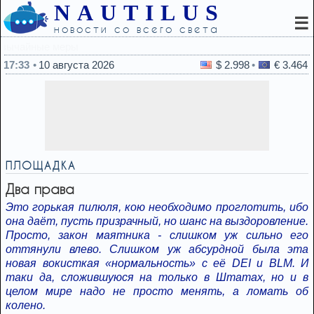
NAUTILUS
☰
новости со всего света
17:02
Какие изменения родинок важно вовр
17:33
10 августа 2026
$ 2.998
€ 3.464
ПЛОЩАДКА
Два права
Это горькая пилюля, кою необходимо проглотить, ибо
она даёт, пусть призрачный, но шанс на выздоровление.
Просто, закон маятника - слишком уж сильно его
оттянули влево. Слишком уж абсурдной была эта
новая вокисткая «нормальность» с её DEI и BLM. И
таки да, сложившуюся на только в Штатах, но и в
целом мире надо не просто менять, а ломать об
колено.