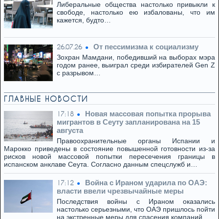
Либеральные общества настолько привыкли к
свободе, настолько ею избалованы, что им
кажется, будто…
От пессимизма к социализму
26.07.26
Зохран Мамдани, победивший на выборах мэра
годом ранее, выиграл среди избирателей Gen Z
с разрывом…
ГЛАВНЫЕ НОВОСТИ
Новая массовая попытка прорыва
17:18
мигрантов в Сеуту запланирована на 15
августа
Правоохранительные органы Испании и
Марокко приведены в состояние повышенной готовности из-за
рисков новой массовой попытки пересечения границы в
испанском анклаве Сеута. Согласно данным спецслужб и…
Война с Ираном ударила по ОАЭ:
17:12
власти ввели чрезвычайные меры
Последствия войны с Ираном оказались
настолько серьезными, что ОАЭ пришлось пойти
на экстренные меры для спасения компаний.