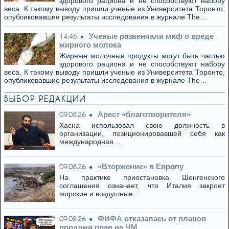
здорового рациона и не способствуют набору
веса. К такому выводу пришли ученые из Университета Торонто,
опубликовавшие результаты исследования в журнале The…
Ученые развенчали миф о вреде
14:46
жирного молока
Жирные молочные продукты могут быть частью
здорового рациона и не способствуют набору
веса. К такому выводу пришли ученые из Университета Торонто,
опубликовавшие результаты исследования в журнале The…
ВЫБОР РЕДАКЦИИ
Арест «благотворителя»
09.08.26
Хасна использовал свою должность в
организации, позиционировавшей себя как
международная…
«Вторжение» в Европу
09.08.26
На практике приостановка Шенгенского
соглашения означает, что Италия закроет
морские и воздушные…
ФИФА отказалась от планов
09.08.26
продажи прав на ЧМ