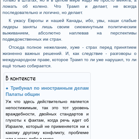
только в Штатах, но и в целом мире надо не просто менять, а
ломать об колено. Что Трамп и делает, не всегда
последовательно и логично, но делает.
К ужасу Европы и нашей Канады, ибо, увы, наши слабые
лидеры заняты лишь своим сиюминутным политическим
выживанием, абсолютно наплевав на перспективы
подведомственных им стран.
Отсюда полное нежелание, хуже - страх перед принятием
жизненно важных решений. И, как следствие - разговоры о
международном праве, которое Трамп то ли уже нарушил, то ли
ещё только собирается.
В контексте
Трибунал по иностранным делам
Палаты общин
Уж что здесь действительно является
непостижимым, так это тот уровень
враждебности, двойных стандартов и
глухоты к фактам, когда речь идет об
Израиле, который не применяется ни к
какому другому конфликту, проблеме
или к кому-либо в мире.