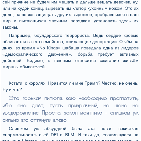
сей причине не будем им мешать и дальше вешать девочек, ну,
или на худой конец, вырезать им клитор кухонным ножом. Это их
дело, наше же защищать других выродков, пробравшихся в наш
мир и пытающихся явочным порядком установить здесь их
законы.
Например, боулдерского террориста. Ведь сердце кровью
обливается за его семейство, ожидающее депортации. О чём на
днях, во время «No Kings» шабаша поведала одна из лидеров
«демократического движения», борьба требует активных
действий. Видимо, к таковым относится сжигание живьём
мирных обывателей.
Кстати, о королях. Нравится ли мне Трамп? Честно, не очень.
Ну и что?
Это горькая пилюля, кою необходимо проглотить,
ибо она даёт, пусть призрачный, но шанс на
выздоровление. Просто, закон маятника - слишком уж
сильно его оттянули влево.
Слишком уж абсурдной была эта новая вокисткая
«нормальность» с её DEI и BLM. И таки да, сложившуюся на