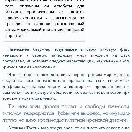
строго выборочно — в зависимости от
того, оплачены ли автобусы для
митинга, организованы ли плакаты
профессионалами и вписывается ли
трагедия в заранее заготовленный
антиамериканский или антиизраильский
нарратив.
Нынешнее безумие, вступившее в свою пиковую фазу
ненависти к своему, западному миру зиждится на двух
постулатах, из которых следует нарастающий, как снежный ком
кризис нашей цивилизации.
Это, во-первых, комплекс вины перед Третьим миром, а как
следствие, его перманентная правота во всех возможных
конфликтах с нашим миром, а во-вторых - бредовая идея о
равнозначности культур и общности человеческих ценностей при
всех культурных различиях.
Т.е. нам всем дороги права и свободы личности,
включая террористов Нухбы или выродка, накинувшего
петлю на шею восемнадцатилетней иранской девочке.
А так как Третий мир всегда прав, то он знает, что делает, а по