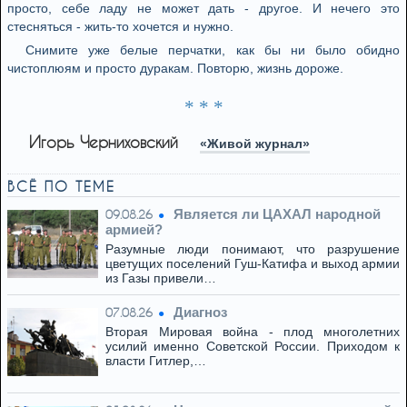
просто, себе ладу не может дать - другое. И нечего это
стесняться - жить-то хочется и нужно.
Снимите уже белые перчатки, как бы ни было обидно
чистоплюям и просто дуракам. Повторю, жизнь дороже.
* * *
Игорь Черниховский
«Живой журнал»
ВСЁ ПО ТЕМЕ
Является ли ЦАХАЛ народной
09.08.26
армией?
Разумные люди понимают, что разрушение
цветущих поселений Гуш-Катифа и выход армии
из Газы привели…
Диагноз
07.08.26
Вторая Мировая война - плод многолетних
усилий именно Советской России. Приходом к
власти Гитлер,…