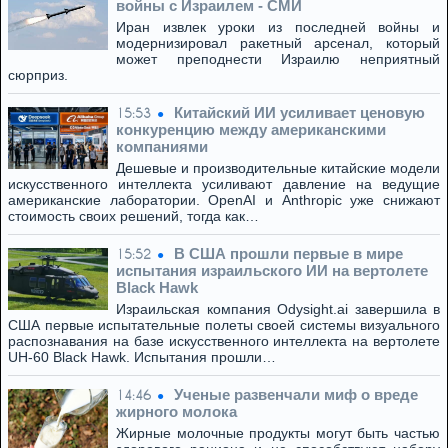
войны с Израилем - СМИ
Иран извлек уроки из последней войны и
модернизировал ракетный арсенал, который
может преподнести Израилю неприятный
сюрприз.
Китайский ИИ усиливает ценовую
15:53
конкуренцию между американскими
компаниями
Дешевые и производительные китайские модели
искусственного интеллекта усиливают давление на ведущие
американские лаборатории. OpenAI и Anthropic уже снижают
стоимость своих решений, тогда как…
В США прошли первые в мире
15:52
испытания израильского ИИ на вертолете
Black Hawk
Израильская компания Odysight.ai завершила в
США первые испытательные полеты своей системы визуального
распознавания на базе искусственного интеллекта на вертолете
UH-60 Black Hawk. Испытания прошли…
Ученые развенчали миф о вреде
14:46
жирного молока
Жирные молочные продукты могут быть частью