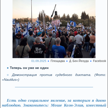
01.09.2025
Площадка
Д. Бен Йехуда
Facebook
Теперь он уже не один
Демонстрация против судебного диктата. (Фото:
«Nautilus»)
Есть одно социальное явление, за которым я давно
наблюдаю. Знакомьтесь: Моше Коэн-Элия, известный