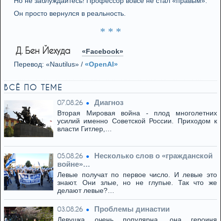
Но не заблуждайтесь! Профессор вовсе не стал «правым».
Он просто вернулся в реальность.
* * *
Д. Бен Йехуда
«Facebook»
Перевод: «Nautilus» /
«OpenAI»
ВСЁ ПО ТЕМЕ
Диагноз
07.08.26
Вторая Мировая война - плод многолетних
усилий именно Советской России. Приходом к
власти Гитлер,…
Несколько слов о «гражданской
05.08.26
войне»…
Левые получат по первое число. И левые это
знают. Они злые, но не глупые. Так что же
делают левые?…
Проблемы династии
03.08.26
Девушка очень популярна, она героиня