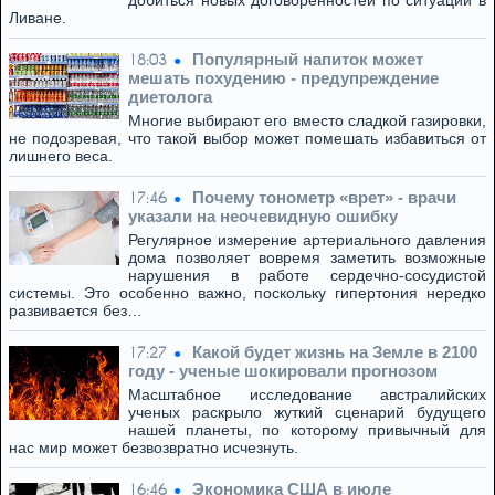
добиться новых договоренностей по ситуации в
Ливане.
Популярный напиток может
18:03
мешать похудению - предупреждение
диетолога
Многие выбирают его вместо сладкой газировки,
не подозревая, что такой выбор может помешать избавиться от
лишнего веса.
Почему тонометр «врет» - врачи
17:46
указали на неочевидную ошибку
Регулярное измерение артериального давления
дома позволяет вовремя заметить возможные
нарушения в работе сердечно-сосудистой
системы. Это особенно важно, поскольку гипертония нередко
развивается без…
Какой будет жизнь на Земле в 2100
17:27
году - ученые шокировали прогнозом
Масштабное исследование австралийских
ученых раскрыло жуткий сценарий будущего
нашей планеты, по которому привычный для
нас мир может безвозвратно исчезнуть.
Экономика США в июле
16:46