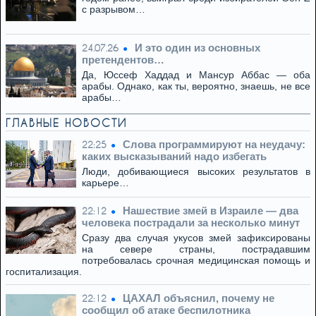
с разрывом…
И это один из основных
24.07.26
претендентов…
Да, Юссеф Хаддад и Мансур Аббас — оба
арабы. Однако, как ты, вероятно, знаешь, не все
арабы…
ГЛАВНЫЕ НОВОСТИ
Слова программируют на неудачу:
22:25
каких высказываний надо избегать
Люди, добивающиеся высоких результатов в
карьере…
Нашествие змей в Израиле — два
22:12
человека пострадали за несколько минут
Сразу два случая укусов змей зафиксированы
на севере страны, пострадавшим
потребовалась срочная медицинская помощь и
госпитализация.
ЦАХАЛ объяснил, почему не
22:12
сообщил об атаке беспилотника