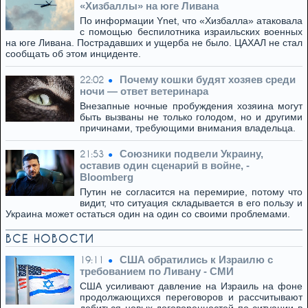
«Хизбаллы» на юге Ливана
По информации Ynet, что «Хизбалла» атаковала
с помощью беспилотника израильских военных
на юге Ливана. Пострадавших и ущерба не было. ЦАХАЛ не стал
сообщать об этом инциденте.
Почему кошки будят хозяев среди
22:02
ночи — ответ ветеринара
Внезапные ночные пробуждения хозяина могут
быть вызваны не только голодом, но и другими
причинами, требующими внимания владельца.
Союзники подвели Украину,
21:53
оставив один сценарий в войне, -
Bloomberg
Путин не согласится на перемирие, потому что
видит, что ситуация складывается в его пользу и
Украина может остаться один на один со своими проблемами.
ВСЕ НОВОСТИ
США обратились к Израилю с
19:11
требованием по Ливану - СМИ
США усиливают давление на Израиль на фоне
продолжающихся переговоров и рассчитывают