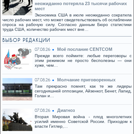
неожиданно потеряла 23 тысячи рабочих
мест
Экономика США в июле неожиданно сократила
число рабочих мест, что может свидетельствовать об ослаблении
спроса на рабочую силу. Согласно данным Бюро статистики
труда США, количество рабочих мест вне…
ВЫБОР РЕДАКЦИИ
Моё послание CENTCOM
07.08.26
Прежде всего поймите: любые переговоры с
этим режимом не просто бесполезны — они
хуже, чем…
Молчание приговоренных
07.08.26
Там прекрасно помнят, как те же лидеры
сегодняшней оппозиции, Айзенкот, Бенет, Лапид,
Голан и…
Диагноз
07.08.26
Вторая Мировая война - плод многолетних
усилий именно Советской России. Приходом к
власти Гитлер,…