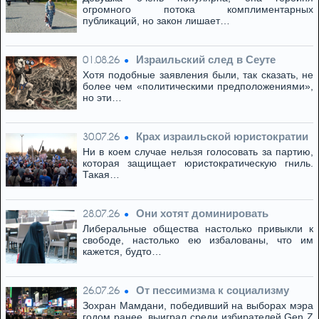
огромного потока комплиментарных
публикаций, но закон лишает…
Израильский след в Сеуте
01.08.26
Хотя подобные заявления были, так сказать, не
более чем «политическими предположениями»,
но эти…
Крах израильской юристократии
30.07.26
Ни в коем случае нельзя голосовать за партию,
которая защищает юристократическую гниль.
Такая…
Они хотят доминировать
28.07.26
Либеральные общества настолько привыкли к
свободе, настолько ею избалованы, что им
кажется, будто…
От пессимизма к социализму
26.07.26
Зохран Мамдани, победивший на выборах мэра
годом ранее, выиграл среди избирателей Gen Z