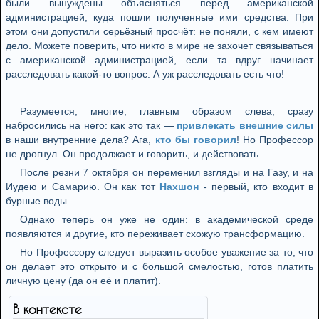
были вынуждены объясняться перед американской
администрацией, куда пошли полученные ими средства. При
этом они допустили серьёзный просчёт: не поняли, с кем имеют
дело. Можете поверить, что никто в мире не захочет связываться
с американской администрацией, если та вдруг начинает
расследовать какой-то вопрос. А уж расследовать есть что!
Разумеется, многие, главным образом слева, сразу
набросились на него: как это так —
привлекать внешние силы
в наши внутренние дела? Ага,
кто бы говорил
! Но Профессор
не дрогнул. Он продолжает и говорить, и действовать.
После резни 7 октября он переменил взгляды и на Газу, и на
Иудею и Самарию. Он как тот
Нахшон
- первый, кто входит в
бурные воды.
Однако теперь он уже не один: в академической среде
появляются и другие, кто переживает схожую трансформацию.
Но Профессору следует выразить особое уважение за то, что
он делает это открыто и с большой смелостью, готов платить
личную цену (да он её и платит).
В контексте