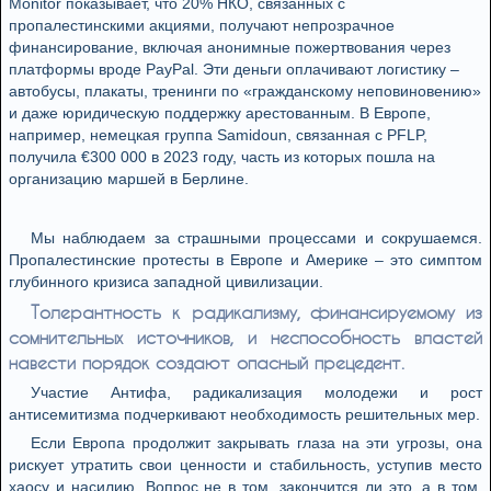
Monitor показывает, что 20% НКО, связанных с
пропалестинскими акциями, получают непрозрачное
финансирование, включая анонимные пожертвования через
платформы вроде PayPal. Эти деньги оплачивают логистику –
автобусы, плакаты, тренинги по «гражданскому неповиновению»
и даже юридическую поддержку арестованным. В Европе,
например, немецкая группа Samidoun, связанная с PFLP,
получила €300 000 в 2023 году, часть из которых пошла на
организацию маршей в Берлине.
Мы наблюдаем за страшными процессами и сокрушаемся.
Пропалестинские протесты в Европе и Америке – это симптом
глубинного кризиса западной цивилизации.
Толерантность к радикализму, финансируемому из
сомнительных источников, и неспособность властей
навести порядок создают опасный прецедент.
Участие Антифа, радикализация молодежи и рост
антисемитизма подчеркивают необходимость решительных мер.
Если Европа продолжит закрывать глаза на эти угрозы, она
рискует утратить свои ценности и стабильность, уступив место
хаосу и насилию. Вопрос не в том, закончится ли это, а в том,