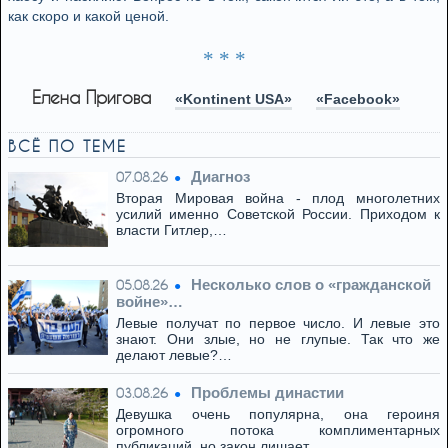
как скоро и какой ценой.
* * *
Елена Пригова
«Kontinent USA»
«Facebook»
ВСЁ ПО ТЕМЕ
Диагноз
07.08.26
Вторая Мировая война - плод многолетних
усилий именно Советской России. Приходом к
власти Гитлер,…
Несколько слов о «гражданской
05.08.26
войне»…
Левые получат по первое число. И левые это
знают. Они злые, но не глупые. Так что же
делают левые?…
Проблемы династии
03.08.26
Девушка очень популярна, она героиня
огромного потока комплиментарных
публикаций, но закон лишает…