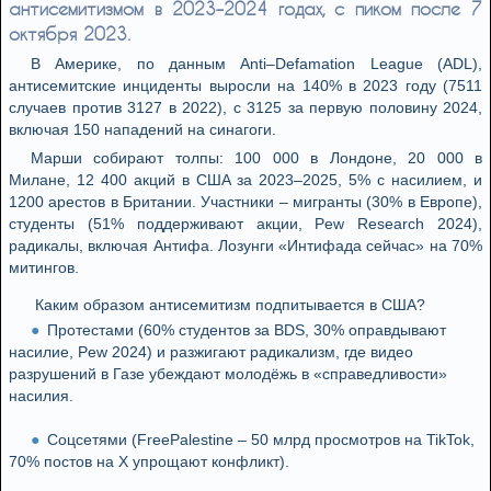
антисемитизмом в 2023–2024 годах, с пиком после 7
октября 2023.
В Америке, по данным Anti–Defamation League (ADL),
антисемитские инциденты выросли на 140% в 2023 году (7511
случаев против 3127 в 2022), с 3125 за первую половину 2024,
включая 150 нападений на синагоги.
Марши собирают толпы: 100 000 в Лондоне, 20 000 в
Милане, 12 400 акций в США за 2023–2025, 5% с насилием, и
1200 арестов в Британии. Участники – мигранты (30% в Европе),
студенты (51% поддерживают акции, Pew Research 2024),
радикалы, включая Антифа. Лозунги «Интифада сейчас» на 70%
митингов.
Каким образом антисемитизм подпитывается в США?
Протестами (60% студентов за BDS, 30% оправдывают
насилие, Pew 2024) и разжигают радикализм, где видео
разрушений в Газе убеждают молодёжь в «справедливости»
насилия.
Соцсетями (FreePalestine – 50 млрд просмотров на TikTok,
70% постов на X упрощают конфликт).