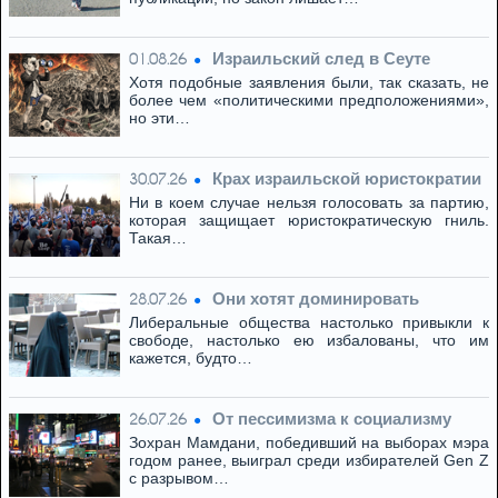
Израильский след в Сеуте
01.08.26
Хотя подобные заявления были, так сказать, не
более чем «политическими предположениями»,
но эти…
Крах израильской юристократии
30.07.26
Ни в коем случае нельзя голосовать за партию,
которая защищает юристократическую гниль.
Такая…
Они хотят доминировать
28.07.26
Либеральные общества настолько привыкли к
свободе, настолько ею избалованы, что им
кажется, будто…
От пессимизма к социализму
26.07.26
Зохран Мамдани, победивший на выборах мэра
годом ранее, выиграл среди избирателей Gen Z
с разрывом…