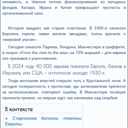
ненависть, а тёмные потоки финансирования из западных
фондов, Катара, Ирана и Китая превращают протесты в
организованный хаос.
История заедает, как старая пластинка. В 1930-е синагоги
Берлина горели, лавки метили звездами, толпы кричали о
«мировой угрозе».
Сегодня синагоги Парижа, Лондона, Манчестера в граффити,
а лозунг «From the river to the sea» на 70% маршей – для евреев
эхо призывов к уничтожению.
В 2024 году 40 000 евреев покинули Европу, бежав в
Израиль или США, – отголосок исхода 1930-х.
Тогда молчание властей открыло путь к Хрустальной ночи. А
сегодня толерантность к протестам, где антисемитизм прячется
за антисионизмом, повторяет ошибку. В Манчестере полиция
признала промах, но марши идут, как насмешка над скорбью.
В контексте
Старческая болезнь левизны
Европы