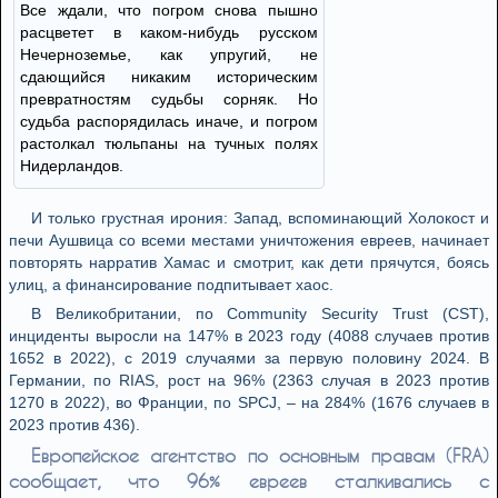
Все ждали, что погром снова пышно
расцветет в каком-нибудь русском
Нечерноземье, как упругий, не
сдающийся никаким историческим
превратностям судьбы сорняк. Но
судьба распорядилась иначе, и погром
растолкал тюльпаны на тучных полях
Нидерландов.
И только грустная ирония: Запад, вспоминающий Холокост и
печи Аушвица со всеми местами уничтожения евреев, начинает
повторять нарратив Хамас и смотрит, как дети прячутся, боясь
улиц, а финансирование подпитывает хаос.
В Великобритании, по Community Security Trust (CST),
инциденты выросли на 147% в 2023 году (4088 случаев против
1652 в 2022), с 2019 случаями за первую половину 2024. В
Германии, по RIAS, рост на 96% (2363 случая в 2023 против
1270 в 2022), во Франции, по SPCJ, – на 284% (1676 случаев в
2023 против 436).
Европейское агентство по основным правам (FRA)
сообщает, что 96% евреев сталкивались с