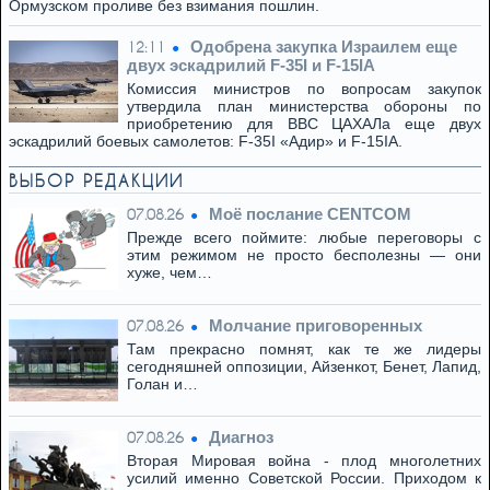
Ормузском проливе без взимания пошлин.
Одобрена закупка Израилем еще
12:11
двух эскадрилий F-35I и F-15IA
Комиссия министров по вопросам закупок
утвердила план министерства обороны по
приобретению для ВВС ЦАХАЛа еще двух
эскадрилий боевых самолетов: F-35I «Адир» и F-15IA.
ВЫБОР РЕДАКЦИИ
Моё послание CENTCOM
07.08.26
Прежде всего поймите: любые переговоры с
этим режимом не просто бесполезны — они
хуже, чем…
Молчание приговоренных
07.08.26
Там прекрасно помнят, как те же лидеры
сегодняшней оппозиции, Айзенкот, Бенет, Лапид,
Голан и…
Диагноз
07.08.26
Вторая Мировая война - плод многолетних
усилий именно Советской России. Приходом к