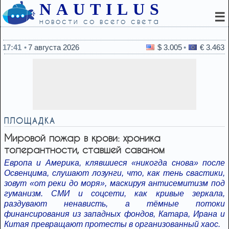
NAUTILUS
☰
новости со всего света
17:12
Риск нового удара остается высоким: Израиль 
17:41
7 августа 2026
$ 3.005
€ 3.463
ПЛОЩАДКА
Мировой пожар в крови: хроника
толерантности, ставшей саваном
Европа и Америка, клявшиеся «никогда снова» после
Освенцима, слушают лозунги, что, как тень свастики,
зовут «от реки до моря», маскируя антисемитизм под
гуманизм. СМИ и соцсети, как кривые зеркала,
раздувают ненависть, а тёмные потоки
финансирования из западных фондов, Катара, Ирана и
Китая превращают протесты в организованный хаос.