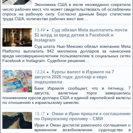
Экономика США в июле неожиданно сократила
число рабочих мест, что может свидетельствовать об ослаблении
спроса на рабочую силу. Согласно данным Бюро статистики
труда США, количество рабочих мест вне…
Суд обязал Meta выплатить почти
13:49
$1 млрд за вред детям в Facebook и
Instagram
Суд штата Нью-Мексико обязал компанию Meta
Platforms выплатить 942 миллиона долларов за нанесение
вреда несовершеннолетним пользователям в социальных сетях
Facebook и Instagram. Судебное решение…
Курсы валют в Израиле на 7
12:24
августа 2026 года: доллар и евро
подешевели
Банк Израиля сообщает, что в пятницу, 7
августа, валютные торги завершились
понижением курсов доллара США и единой европейской валюты
по отношению к израильскому шекелю.
Оман и Иран пришли к соглашению
12:17
по Ормузскому проливу – СМИ
Иран и Оман достигли рамочного соглашения о
временном возобновлении судоходства в