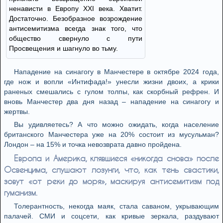
ненависти в Европу XXI века. Хватит.
Достаточно. Безобразное возрождение
антисемитизма всегда знак того, что
общество свернуло с пути
Просвещения и шагнуло во тьму.
Нападение на синагогу в Манчестере в октябре 2024 года,
где нож и вопли «Интифада!» унесли жизни двоих, а крики
раненых смешались с гулом толпы, как скорбный рефрен. И
вновь Манчестер два дня назад – нападение на синагогу и
жертвы.
Вы удивляетесь? А что можно ожидать, когда население
британского Манчестера уже на 20% состоит из мусульман?
Лондон – на 15% и точка невозврата давно пройдена.
Европа и Америка, клявшиеся «никогда снова» после
Освенцима, слушают лозунги, что, как тень свастики,
зовут «от реки до моря», маскируя антисемитизм под
гуманизм.
Толерантность, некогда маяк, стала саваном, укрывающим
палачей. СМИ и соцсети, как кривые зеркала, раздувают