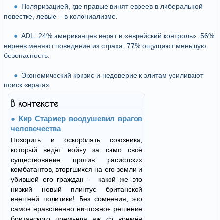
Поляризацией, где правые винят евреев в либеральной
повестке, левые – в колониализме.
ADL: 24% американцев верят в «еврейский контроль». 56%
евреев меняют поведение из страха, 77% ощущают меньшую
безопасность.
Экономический кризис и недоверие к элитам усиливают
поиск «врага».
В контексте
Кир Стармер воодушевил врагов
человечества
Позорить и оскорблять союзника,
который ведёт войну за само своё
существование против расистских
комбатантов, вторгшихся на его земли и
убившей его граждан — какой же это
низкий новый плинтус британской
внешней политики! Без сомнения, это
самое нравственно ничтожное решение
британского премьера аж со времён