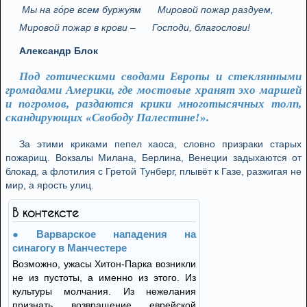
Мы на го́ре всем буржуям
Мировой пожар раздуем,
Мировой пожар в крови –
Господи, благослови!
Александр Блок
Под готическими сводами Европы и стеклянными
громадами Америки, где мостовые хранят эхо маршей
и погромов, раздаются крики многотысячных толп,
скандирующих «Свободу Палестине!».
За этими криками пепел хаоса, словно призраки старых
пожарищ. Вокзалы Милана, Берлина, Венеции задыхаются от
блокад, а флотилия с Гретой Тунберг, плывёт к Газе, разжигая не
мир, а ярость улиц.
В контексте
Варварское нападения на
синагогу в Манчестере
Возможно, ужасы Хитон-Парка возникли
не из пустоты, а именно из этого. Из
культуры молчания. Из нежелания
признать возвращение еврейской