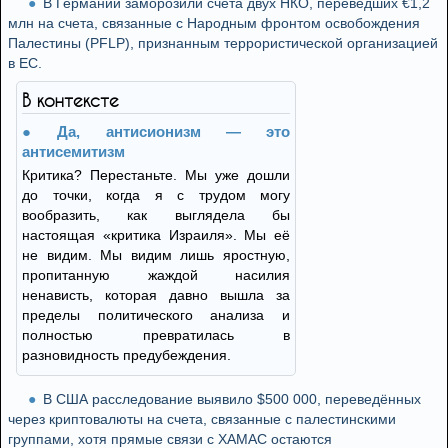
В Германии заморозили счета двух НКО, переведших €1,2
млн на счета, связанные с Народным фронтом освобождения
Палестины (PFLP), признанным террористической организацией
в ЕС.
В контексте
Да, антисионизм — это
антисемитизм
Критика? Перестаньте. Мы уже дошли
до точки, когда я с трудом могу
вообразить, как выглядела бы
настоящая «критика Израиля». Мы её
не видим. Мы видим лишь яростную,
пропитанную жаждой насилия
ненависть, которая давно вышла за
пределы политического анализа и
полностью превратилась в
разновидность предубеждения.
В США расследование выявило $500 000, переведённых
через криптовалюты на счета, связанные с палестинскими
группами, хотя прямые связи с ХАМАС остаются