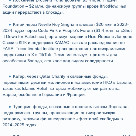
Rockefeller Brothers Fund добавил $3,4 млн. Pritzker
Foundation – $2 млн, финансируя группы вроде IfNotNow, чьи
акции перерастают в блокады.
Китай через Neville Roy Singham вливает $20 млн в 2023–
2024 годах через Code Pink и People’s Forum ($1,4 млн на «Shut
It Down for Palestine»), организуя марши в Нью-Йорке и Лондоне.
Связи с КПК и поддержка ХАМАС вызвали расследования по
FARA. Tricontinental Institute распространяет антиизраильские
нарративы на X и TikTok. Пекин использует протесты для
ослабления Запада, сея хаос под видом солидарности.
Катар, через Qatar Charity и связанные фонды,
перекачивает десятки миллионов в исламистские НКО в Европе,
такие как Islamic Relief, которые мобилизуют мигрантов на
марши, особенно в Германии и Франции.
Турецкие фонды, связанные с правительством Эрдогана,
поддерживают группы, продвигающие антиизраильскую
риторику, включая финансирование «флотилий свободы» в
2024–2025 годах.