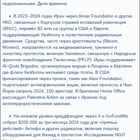
недоказанными. Дело времени.
В 2023–2024 годах Иран через Ansar Foundation и другие
НКО, связанные с Корпусом стражей исламской революции
(IRGC), перевёл $2 млн на группы в США и Европе,
поддерживающие Хезболлу и палестинские радикальные
движения. Средства, часто через криптовалюты (Bitcoin,
Monero), направляются на медиакампании, тренинги и
логистику протестов, включая Samidoun, связанную с Народным
фронтом освобождения Палестины (PFLP). Иран поддерживает
Al–Quds Brigades, организующие марши в Лондоне и Берлине,
где флаги Хезболлы мелькают среди толпы. В США
финансирование через прокси, такие как Alavi Foundation,
подпитывает антиизраильские акции, включая протесты в Нью-
Йорке (апрель 2024, 150 арестов). В Британии Home Office
расследует Palestine Action за связи с Ираном под
антитеррористическими законам.
На низовом уровне краудфандинг через X и GoFundMe
собрал $200 000 за три месяца 2024 года для «прямых
действий» Антифа и других радикалов, включая покупку
оборудования для блокад и протестов. Исследование NGO