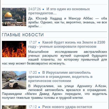
И это один из основных
24.07.26
претендентов…
Да, Юссеф Хаддад и Мансур Аббас — оба
арабы. Однако, как ты, вероятно, знаешь, не все
арабы…
ГЛАВНЫЕ НОВОСТИ
Какой будет жизнь на Земле в 2100
17:27
году - ученые шокировали прогнозом
Масштабное исследование австралийских
ученых раскрыло жуткий сценарий будущего
нашей планеты, по которому привычный для
нас мир может безвозвратно исчезнуть.
В Иерусалиме автомобиль
17:20
врезался в ограждение, водитель в
критическом состоянии
В Иерусалиме, на улице Адониягу А-Коэн,
легковой автомобиль врезался в ограждение.
Парамедики «Маген Давид Адом» передали, что водитель
получил тяжелые травмы головы и грудной клетки.
Риск нового удара остается
17:12