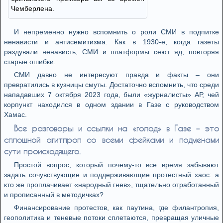
Чемберлена.
И непременно нужно вспомнить о роли СМИ в подпитке
ненависти и антисемитизма. Как в 1930-е, когда газеты
раздували ненависть, СМИ и платформы сеют яд, повторяя
старые ошибки.
СМИ давно не интересуют правда и факты – они
превратились в кузницы смуты. Достаточно вспомнить, что среди
нападавших 7 октября 2023 года, были «журналисты» АР, чей
корпункт находился в одном здании в Газе с руководством
Хамас.
Все разговоры и ссылки на «голод» в Газе – это
сплошной агитпроп со всеми фейками и подменами
сути происходящего.
Простой вопрос, который почему-то все время забывают
задать сочувствующие и поддерживающие протестный хаос: а
кто же проплачивает «народный гнев», тщательно отработанный
и прописанный в методичках?
Финансирование протестов, как паутина, где филантропия,
геополитика и теневые потоки сплетаются, превращая уличные