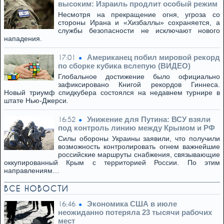
высоким: Израиль продлит особый режим
Несмотря на прекращение огня, угроза со
стороны Ирана и «Хизбаллы» сохраняется, а
службы безопасности не исключают нового
нападения.
Американец побил мировой рекорд
17:01
по сборке кубика вслепую (ВИДЕО)
Глобальное достижение было официально
зафиксировано Книгой рекордов Гиннеса.
Новый триумф спидкубера состоялся на недавнем турнире в
штате Нью-Джерси.
Унижение для Путина: ВСУ взяли
16:52
под контроль линию между Крымом и РФ
Силы обороны Украины заявили, что получили
возможность контролировать огнем важнейшие
российские маршруты снабжения, связывающие
оккупированный Крым с территорией России. По этим
направлениям…
ВСЕ НОВОСТИ
Экономика США в июле
16:46
неожиданно потеряла 23 тысячи рабочих
мест