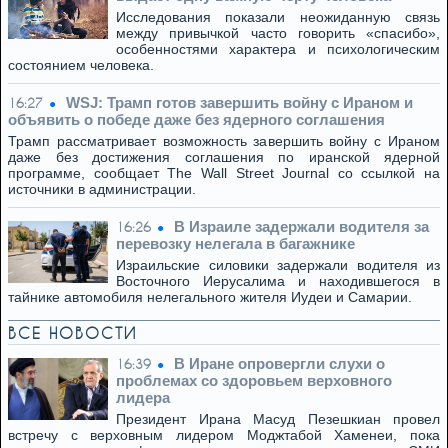
Исследования показали неожиданную связь
между привычкой часто говорить «спасибо»,
особенностями характера и психологическим
состоянием человека.
WSJ: Трамп готов завершить войну с Ираном и
16:27
объявить о победе даже без ядерного соглашения
Трамп рассматривает возможность завершить войну с Ираном
даже без достижения соглашения по иранской ядерной
программе, сообщает The Wall Street Journal со ссылкой на
источники в администрации.
В Израиле задержали водителя за
16:26
перевозку нелегала в багажнике
Израильские силовики задержали водителя из
Восточного Иерусалима и находившегося в
тайнике автомобиля нелегального жителя Иудеи и Самарии.
ВСЕ НОВОСТИ
В Иране опровергли слухи о
16:39
проблемах со здоровьем верховного
лидера
Президент Ирана Масуд Пезешкиан провел
встречу с верховным лидером Моджтабой Хаменеи, пока