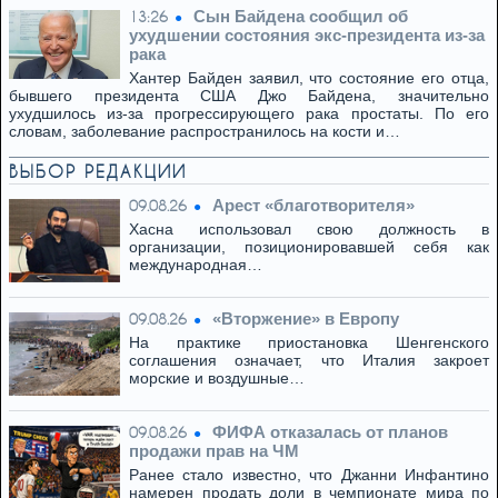
Сын Байдена сообщил об
13:26
ухудшении состояния экс-президента из-за
рака
Хантер Байден заявил, что состояние его отца,
бывшего президента США Джо Байдена, значительно
ухудшилось из-за прогрессирующего рака простаты. По его
словам, заболевание распространилось на кости и…
ВЫБОР РЕДАКЦИИ
Арест «благотворителя»
09.08.26
Хасна использовал свою должность в
организации, позиционировавшей себя как
международная…
«Вторжение» в Европу
09.08.26
На практике приостановка Шенгенского
соглашения означает, что Италия закроет
морские и воздушные…
ФИФА отказалась от планов
09.08.26
продажи прав на ЧМ
Ранее стало известно, что Джанни Инфантино
намерен продать доли в чемпионате мира по