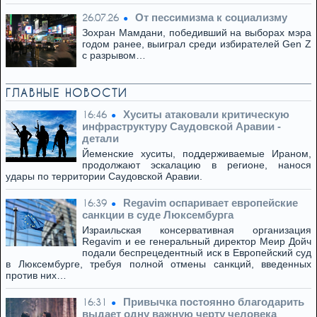
От пессимизма к социализму
26.07.26
Зохран Мамдани, победивший на выборах мэра
годом ранее, выиграл среди избирателей Gen Z
с разрывом…
ГЛАВНЫЕ НОВОСТИ
Хуситы атаковали критическую
16:46
инфраструктуру Саудовской Аравии -
детали
Йеменские хуситы, поддерживаемые Ираном,
продолжают эскалацию в регионе, нанося
удары по территории Саудовской Аравии.
Regavim оспаривает европейские
16:39
санкции в суде Люксембурга
Израильская консервативная организация
Regavim и ее генеральный директор Меир Дойч
подали беспрецедентный иск в Европейский суд
в Люксембурге, требуя полной отмены санкций, введенных
против них…
Привычка постоянно благодарить
16:31
выдает одну важную черту человека