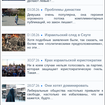
делают левые?…
Проблемы династии
03.08.26
Девушка очень популярна, она героиня
огромного потока комплиментарных
публикаций, но закон лишает…
Израильский след в Сеуте
01.08.26
Хотя подобные заявления были, так сказать, не
более чем «политическими предположениями»,
но эти…
Крах израильской юристократии
30.07.26
Ни в коем случае нельзя голосовать за партию,
которая защищает юристократическую гниль.
Такая…
Они хотят доминировать
28.07.26
Либеральные общества настолько привыкли к
свободе, настолько ею избалованы, что им
кажется, будто…