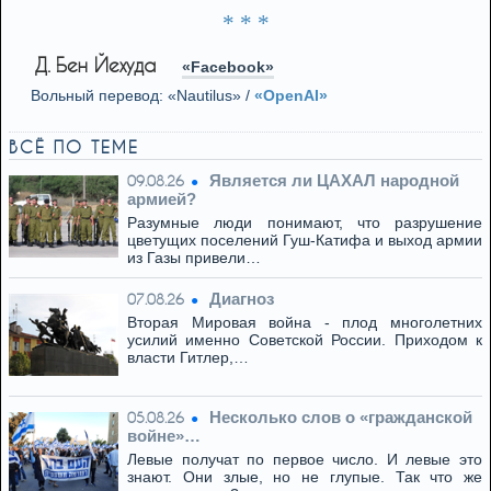
* * *
Д. Бен Йехуда
«Facebook»
Вольный перевод: «Nautilus» /
«OpenAI»
ВСЁ ПО ТЕМЕ
Является ли ЦАХАЛ народной
09.08.26
армией?
Разумные люди понимают, что разрушение
цветущих поселений Гуш-Катифа и выход армии
из Газы привели…
Диагноз
07.08.26
Вторая Мировая война - плод многолетних
усилий именно Советской России. Приходом к
власти Гитлер,…
Несколько слов о «гражданской
05.08.26
войне»…
Левые получат по первое число. И левые это
знают. Они злые, но не глупые. Так что же