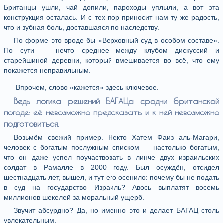
Британцы ушли, чай допили, пароходы уплыли, а вот эта
конструкция осталась. И с тех пор приносит нам ту же радость,
что и зубная боль, доставшаяся по наследству.
По форме это вроде бы «Верховный суд в особом составе».
По сути — нечто среднее между клубом дискуссий и
старейшиной деревни, который вмешивается во всё, что ему
покажется неправильным.
Впрочем, слово «кажется» здесь ключевое.
Ведь логика решений БАГАЦа сродни британской
погоде: её невозможно предсказать и к ней невозможно
подготовиться.
Возьмём свежий пример. Некто Хатем Фаиз аль-Магари,
человек с богатым послужным списком — настолько богатым,
что он даже успел поучаствовать в линче двух израильских
солдат в Рамалле в 2000 году. Был осуждён, отсидел
шестнадцать лет, вышел, и тут его осенило: почему бы не подать
в суд на государство Израиль? Авось выплатят восемь
миллионов шекелей за моральный ущерб.
Звучит абсурдно? Да, но именно это и делает БАГАЦ столь
увлекательным.