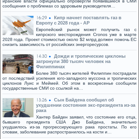
иранские власти официально опровергли появившиеся в СМИ
сообщения о проблемах со здоровьем руководителя…
Кипр начнет поставлять газ в
16:29
Европу с 2028 года - AP
Европейский рынок может получить газ с
кипрского месторождения Cronos уже в марте
2028 года. Проект стоимостью около $2 млрд должен помочь ЕС
снизить зависимость от российских энергоресурсов.
Дожди и тропические циклоны
14:30
затронули 380 тысяч человек на
Филиппинах
Более 380 тысяч жителей Филиппин пострадали
от последствий усиления юго-западного муссона и тропических
циклонов Луис и Меймей. Об этом в воскресенье сообщили
государственные СМИ со ссылкой на…
Сын Байдена сообщил об
13:26
ухудшении состояния экс-президента из-за
рака
Хантер Байден заявил, что состояние его отца,
бывшего президента США Джо Байдена, значительно
ухудшилось из-за прогрессирующего рака простаты. По его
словам, заболевание распространилось на кости и…