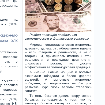
025-го. При
 расходы на
юджет на
реть (31%)
ационную
Раздел посвящён глобальным
экономическим и финансовым вопросам
щили 57%
Мировая капиталистическая экономика
довольно далека от либерального идеала
остаточный
– если говорить о реальности, а не о
теориях. И, применяясь именно к этой
 вопросах
реальности, в последние десятилетия
в том, что
сложилась простая, но доселе
ут ощутимо
эффективная валютно-курсовая традиция.
).
А именно. Самые мощные и богатые
экономики обладали и более дорогой
валютой. А рыночные экономики
 кадрового
победнее, но нацеленные на быстрое
уда перешел
развитие, курс своей валюты старались
 кадровые
занизить.
закрытыми.
То есть, богатые давали фору менее
аний (80%)
богатым, соглашались с тем, что те
извлекут больше выгод из торговли, и
тов по ИБ.