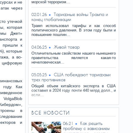
сурсах и не
морской терроризм…
атак через
Тарифные войны Трампа и
02.01.26
конец глобализации
сто утечкой
Трамп использовал тарифы и как способ
ы, которая
политического давления. В этом году были и
емы Джет»
повышение пошлин…
анспорта и
и пришли к
Живой товар
04.06.25
%), которые
Отличительным свойством нашего нынешнего
ажа, а во-
правительства является какая-то
нечеловеческая…
 цифровую
США побеждают тарифами
05.05.25
трех противников
финансовых
Общий объем китайского экспорта в США
 году. Как
составил в 2024 году почти 440 млрд долл., и
приведенное
если…
olgaBlob
бердом»,
строены в
ВСЕ НОВОСТИ
следование
екторов и
Как решить
06:21
проблему с зависанием