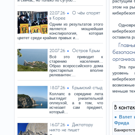
и сейчас, но только по сугубо…
растущим б
этом на ры
О чём спорят
22.07.26
кибербезоп
в Корее
Одним из результатов этого
Однов
является мощнейшая
кибербезо
конспирология, которая
оставила р
цветет среди крайних правых и…
Главн
Остров Крым
20.07.26
безопас
Всё это приводит к
организац
старению населения…
Образ всероссийского дома
Эта при
престарелых вполне
уровень 
релевантен:…
кибербезо
возможные
Крымский стыд
18.07.26
меньше тех
Коллапс в середине лета
выглядит унизительной
оплеухой, а в том, что
В конте
исчезает сам предмет,
который…
Взлет 
Фрида
Диктатору
16.07.26
никто не пишет
Банкротст