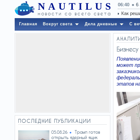
NAUTILUS
06:40
6
новости со всего света
Главная
Вокруг света
Дела дневные
С ве
АНАЛИТ
Бизнесу
Появлени
может пр
заказчи
федераль
этапов н
ПОСЛЕДНИЕ ПУБЛИКАЦИИ
Трамп готов
05.08.26
открыть ядерный ящик