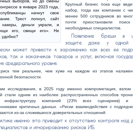
очных выборов, но до смены
Крупный бизнес пока еще веде
Конгрессе в январе 2023 года,
набор, тогда как компании с чи
еспубликанцы начнут свое
менее 500 сотрудников во мног
вание. Трест лопнул, сайт
почти приостановили поис
 хакеры, деньги украли, и
необходимых специалистов.
«ищи его, свищи его». Не
Появление бреши в ц
, удобно?
защите даже у одной к
чески может привести к заражению как всех ее подр
ков, так и заказчиков товаров и услуг, включая госуда
ия федерального уровня.
 риск тем реальнее, чем хуже на каждом из этапов налаже
онной безопасности.
гам исследования, в 2025 году именно компрометация, взлом
ий стали одним из наиболее распространенных способов прони
 инфраструктуру компаний (23% всех сценариев) и 
нниками критичных данных. «Риски взаимодействия с подрядчи
аются из-за сложившихся доверительных отношений.
ктике именно это приводит к отсутствию контроля над д
специалистов и игнорированию рисков ИБ.