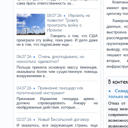
Компани
сама брать ответственность за…
имеют зре
цепочку по
Израиль не
08.07.26
позволит Трампу
Хакерск
проиграть войну с
данных, н
Ираном
выстроен
…Говорить о том, что США
расследов
проиграли эту войну, пока рано. И дело даже
грузопере
не в том, что подписание еще…
выводу, чт
лишают ко
Очень духоподъемно, но
06.07.26
вторых, 
насколько адекватно?
инфраструк
Польша приняла основную массу беженцев,
оказывала более чем существенную помощь
вооружениями в…
В конте
Признание геноцида как
04.07.26
Скан
политический инструмент
только в
Признание Израилем геноцида армян…
должно спровоцировать Анкару на
Отказ от
необдуманные действия, которые,…
нашу жизн
совре
Новый Весальский договор
02.07.26
возмож
И оказалось, все окружающие страны, еще
возможно