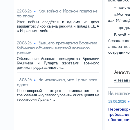
компанию:
– поясн
Как война с Ираном пошла не
22.06.26
«Мы ви
по плану
как ИТ-ин
Итог войны сведётся к одному из двух
вариантов: либо смена режима и победа США
– продо
с Израилем, либо…
В этой 
безопасно
Бывшего президента Бразилии
20.06.26
аппаратное
Кубичека объявили жертвой военного
сотруднико
режима
Объявление бывших президентов Бразилии
Кубичека и Гуларта жертвами военного
режима представляются…
Анаст
Не исключаю, что Трамп всех
18.06.26
«Незав
сдаст
Переговорный акцент смещается с
Не исклю
требования «нулевого уровня» обогащения на
территории Ирана к…
18.06.2026
Перегово
требова
обогащени