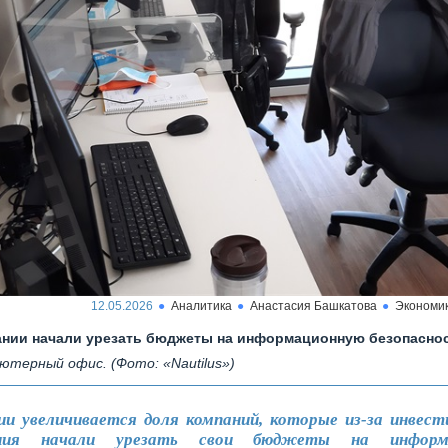
12.05.2026
Аналитика
Анастасия Башкатова
Экономи
нии начали урезать бюджеты на информационную безопасно
ютерный офис. (Фото: «Nautilus»)
ии увеличивается доля компаний, которые из-за инвест
ния начали урезать свои бюджеты на информ