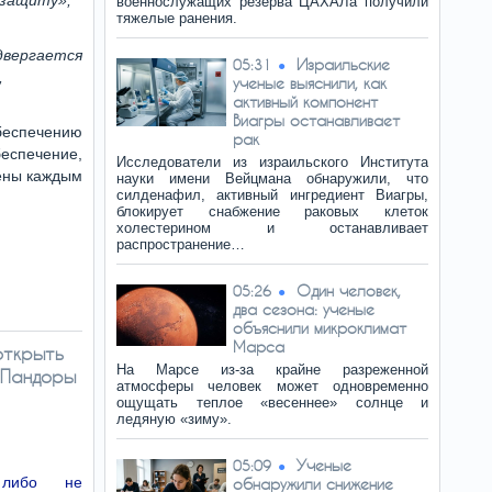
 защиту»,
военнослужащих резерва ЦАХАЛа получили
тяжелые ранения.
двергается
Израильские
05:31
,
ученые выяснили, как
активный компонент
Виагры останавливает
обеспечению
рак
еспечение,
Исследователи из израильского Института
иены каждым
науки имени Вейцмана обнаружили, что
силденафил, активный ингредиент Виагры,
блокирует снабжение раковых клеток
холестерином и останавливает
распространение…
Один человек,
05:26
два сезона: ученые
объяснили микроклимат
Марса
открыть
На Марсе из-за крайне разреженной
 Пандоры
атмосферы человек может одновременно
ощущать теплое «весеннее» солнце и
ледяную «зиму».
Ученые
05:09
 либо не
обнаружили снижение