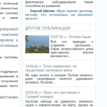
фактически субсидировали таким
т точечный
способом их развитие.
сленностью
Сергей Шелин
«Буш хвалит доллар,
их случаях
потому что остальных он начинает
к и наем
пугать»
ДРУГИЕ ПУБЛИКАЦИИ
ифровой
омпании
Остров Крым
20.07.26
ядчиков и
Всё это приводит к
рственные
старению населения…
Образ всероссийского дома
престарелых вполне
релевантен:…
ны системы
Путин нервничает, но
24.06.26
продолжает затягивать войну
 подрядных
Не надо искать в позиции Путина никакого,
кновения в
даже своеобразно понятого державного
получения
интереса. По всем…
ками часто
Иран, его противники и
20.05.26
Средний коридор
ействиями
Хуситам никогда не удавалось захватить
судно с израильтянами на борту, однако их