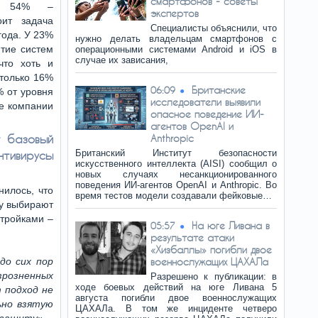
смартфонов - советы
– 54% –
экспертов
ит задача
Специалисты объяснили, что
года. У 23%
нужно делать владельцам смартфонов с
итие систем
операционными системами Android и iOS в
случае их зависания,
что хоть и
 только 16%
Британские
06:09
% от уровня
исследователи выявили
ие компании
опасное поведение ИИ-
агентов OpenAI и
т базовый
Anthropic
Британский Институт безопасности
нтивирусы
искусственного интеллекта (AISI) сообщил о
новых случаях несанкционированного
поведения ИИ-агентов OpenAI и Anthropic. Во
нилось, что
время тестов модели создавали фейковые…
му выбирают
тройками –
На юге Ливана в
05:57
результате атаки
«Хизбаллы» погибли двое
до сих пор
военнослужащих ЦАХАЛа
розненных
Разрешено к публикации: в
ходе боевых действий на юге Ливана 5
 подход не
августа погибли двое военнослужащих
ьно взятую
ЦАХАЛа. В том же инциденте четверо