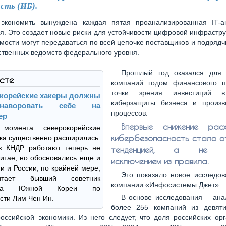
сть (ИБ).
 экономить вынуждена каждая пятая проанализированная IT-а
я. Это создает новые риски для устойчивости цифровой инфрастру
мости могут передаваться по всей цепочке поставщиков и подрядч
ственных ведомств федерального уровня.
Прошлый год оказался для 
ксте
компаний годом финансового 
точки зрения инвестиций 
корейские хакеры должны
киберзащиты бизнеса и произв
наворовать себе на
процессов.
ер
Впервые снижение рас
момента северокорейские
кибербезопасность стало о
ка существенно расширились.
з КНДР работают теперь не
тенденцией, а не т
Китае, но обосновались еще и
исключением из правила.
и и России; по крайней мере,
Это показало новое исследов
итает бывший советник
компании «Инфосистемы Джет».
ента Южной Кореи по
В основе исследования – ана
сти Лим Чен Ин.
более 255 компаний из девят
оссийской экономики. Из него следует, что доля российских ор