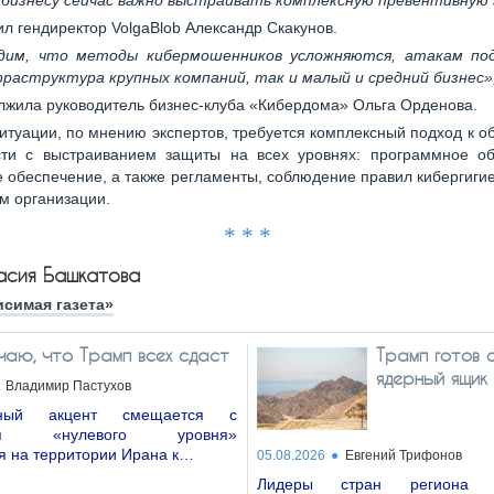
 бизнесу сейчас важно выстраивать комплексную превентивную
ил гендиректор VolgaBlob Александр Скакунов.
дим, что методы кибермошенников усложняются, атакам по
фраструктура крупных компаний, так и малый и средний бизнес»
лжила руководитель бизнес-клуба «Кибердома» Ольга Орденова.
ситуации, по мнению экспертов, требуется комплексный подход к 
сти с выстраиванием защиты на всех уровнях: программное об
 обеспечение, а также регламенты, соблюдение правил кибергиг
м организации.
* * *
асия Башкатова
исимая газета»
чаю, что Трамп всех сдаст
Трамп готов 
ядерный ящик
Владимир Пастухов
рный акцент смещается с
ния «нулевого уровня»
я на территории Ирана к…
05.08.2026
Евгений Трифонов
Лидеры стран региона