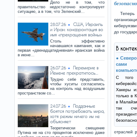
Дело не в том, что
безопасно
правительство недостаточно контролирует
ситуацию, а в том, что Зеленский…
Теперь
организаци
США, Израиль
28.07.26
киберуязви
и Иран: конфронтация во
до государ
имя «прекращения войны»
Столь эффективно
начавшаяся кампания, как и
В конте
первая «двенадцатидневная» иранская война
в июне…
Северо
сами 
Перемирие в
26.07.26
компьют
Йемене прекратилось...
С того 
Трудно себе представить,
кибервойс
чтобы хуситы согласились
на контроль над воздушным
Хакеры и
пространством со…
только в 
в Малайзи
Подданные
24.07.26
так сч
боятся потребовать мира,
презид
хотя режим ничего им не
безопасно
объясняет
Теоретически смещение
отраслей р
Путина не на сто процентов исключено даже