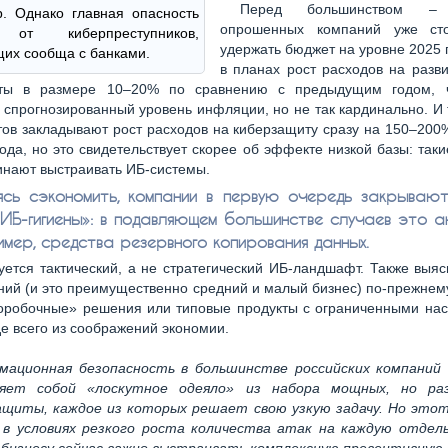
Перед большинством 
. Однако главная опасность
опрошенных компаний уже сто
 от киберпреступников,
удержать бюджет на уровне 2025 
их сообща с банками.
в планах рост расходов на разв
ты в размере 10–20% по сравнению с предыдущим годом, 
спрогнозированный уровень инфляции, но не так кардинально. И
ов закладывают рост расходов на киберзащиту сразу на 150–200
ода, но это свидетельствует скорее об эффекте низкой базы: так
инают выстраивать ИБ-системы.
сь сэкономить, компании в первую очередь закрываю
«ИБ-гигиены»: в подавляющем большинстве случаев это а
имер, средства резервного копирования данных.
ется тактический, а не стратегический ИБ-ландшафт. Также выяс
ий (и это преимущественно средний и малый бизнес) по-прежне
коробочные» решения или типовые продукты с ограниченными нас
е всего из соображений экономии.
мационная безопасность в большинстве российских компаний 
ляет собой «лоскутное одеяло» из набора мощных, но раз
ащиты, каждое из которых решает свою узкую задачу. Но этот
в условиях резкого роста количества атак на каждую отдел