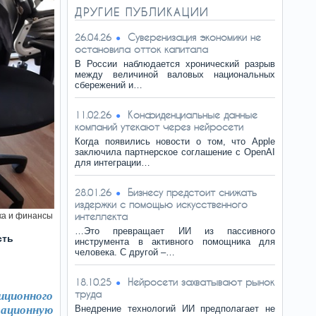
ДРУГИЕ ПУБЛИКАЦИИ
Суверенизация экономики не
26.04.26
остановила отток капитала
В России наблюдается хронический разрыв
между величиной валовых национальных
сбережений и…
Конфиденциальные данные
11.02.26
компаний утекают через нейросети
Когда появились новости о том, что Apple
заключила партнерское соглашение с OpenAI
для интеграции…
Бизнесу предстоит снижать
28.01.26
издержки с помощью искусственного
интеллекта
ка и финансы
…Это превращает ИИ из пассивного
сть
инструмента в активного помощника для
человека. С другой –…
Нейросети захватывают рынок
18.10.25
труда
иционного
ационную
Внедрение технологий ИИ предполагает не