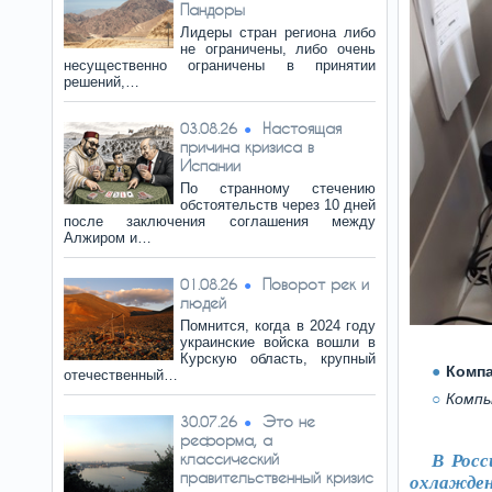
Пандоры
Лидеры стран региона либо
не ограничены, либо очень
несущественно ограничены в принятии
решений,…
Настоящая
03.08.26
причина кризиса в
Испании
По странному стечению
обстоятельств через 10 дней
после заключения соглашения между
Алжиром и…
Поворот рек и
01.08.26
людей
Помнится, когда в 2024 году
украинские войска вошли в
Курскую область, крупный
Компа
отечественный…
Компь
Это не
30.07.26
реформа, а
классический
В Росс
правительственный кризис
охлажде