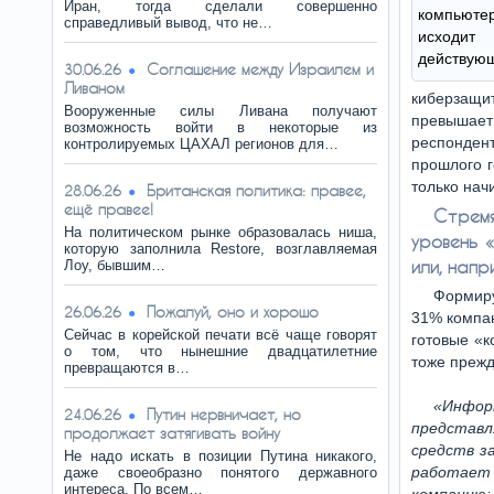
Иран, тогда сделали совершенно
компьютер
справедливый вывод, что не…
исходит
действующ
Соглашение между Израилем и
30.06.26
Ливаном
киберзащи
Вооруженные силы Ливана получают
превышает 
возможность войти в некоторые из
респондент
контролируемых ЦАХАЛ регионов для…
прошлого г
только нач
Британская политика: правее,
28.06.26
ещё правее!
Стремя
На политическом рынке образовалась ниша,
уровень 
которую заполнила Restore, возглавляемая
или, напр
Лоу, бывшим…
Формиру
Пожалуй, оно и хорошо
26.06.26
31% компан
Сейчас в корейской печати всё чаще говорят
готовые «
о том, что нынешние двадцатилетние
тоже прежд
превращаются в…
«Инфор
Путин нервничает, но
24.06.26
представ
продолжает затягивать войну
средств з
Не надо искать в позиции Путина никакого,
работает 
даже своеобразно понятого державного
интереса. По всем…