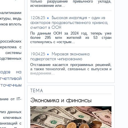
только разрушение привычного уклада,
исчезновение или…
налитиками
Высокая инфляция – один из
12.06.25
ктуры, ведь
факторов продовольственного кризиса,
иков вплоть
считают в ООН
По данным ООН за 2024 год, теперь уже
более 295 млн жителей из 53 стран
российских
столкнулись с «острым…
перелома с
в системы
Мировая экономика
19.04.25
одственных
подвергается чипированию
Отставание касается программных решений,
а также технологий, связанных с выпуском и
ходов на
внедрением…
тчетливой
очечным
ТЕМА
ание от IT-
Экономика и финансы
лиз данных
и ключевых
ганизаций с