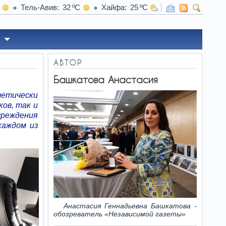
Тель-Авив
32
Хайфа
25
05:26
Один человек, два сезона: ученые 
АВТОР
Башкатова Анастасия
тетически
ов, так и
реждения
каждом из
Анастасия Геннадьевна Башкатова -
обозреватель «Независимой газеты»