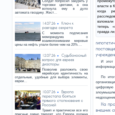
промежут
Солдат попросил закурить у
торговки цветами, а она
власти в 
воткнула ему в дуло
когда р
автомата гвоздику. Жест…
расследо
взломали
Ключ к
14.07.26
теперь 
разгадке секрета
правда ли
С момента подписания
меморандума о
взаимопонимании мировые
гипотети
цены на нефть упали более чем на 20%.…
поставщи
учрежден
Судьбоносный
12.07.26
вопрос для евреев
И этот
диаспоры
информаци
Позволив разложить свою
еврейскую идентичность на
По ито
отдельные, удобные для выбора элементы,
евреи…
организац
цифровую
Европа
10.07.26
злоумышле
перестала бояться
недооценив
прямого столкновения с
На пра
Россией
внешних 
Трамп и практически все его
присные давно твердят, что Европа должна