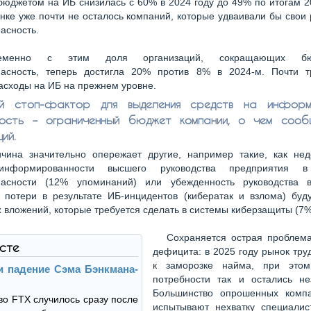
юджетом на ИБ снизилась с 60% в 2024 году до 49% по итогам 2
нке уже почти не осталось компаний, которые удваивали бы свои
асность.
ременно с этим доля организаций, сокращающих б
пасность, теперь достигла 20% против 8% в 2024-м. Почти т
асходы на ИБ на прежнем уровне.
ый стоп-фактор для выделения средств на информ
ность – ограниченный бюджет компании, о чем сооб
ий.
чина значительно опережает другие, например такие, как нед
информированности высшего руководства предприятия в
пасности (12% упоминаний) или убежденность руководства 
 потери в результате ИБ-инцидентов (кибератак и взлома) буд
 вложений, которые требуется сделать в системы киберзащиты (7%
Сохраняется острая проблема
ксте
дефицита: в 2025 году рынок тр
к заморозке найма, при этом
и падение Сэма Бэнкмана-
потребности так и остались не
Большинство опрошенных комп
во FTX случилось сразу после
испытывают нехватку специалис