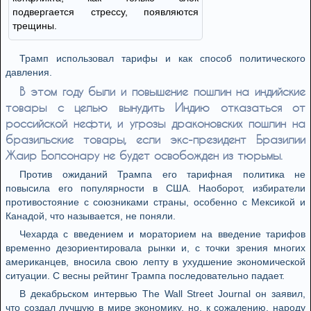
подвергается стрессу, появляются
трещины.
Трамп использовал тарифы и как способ политического
давления.
В этом году были и повышение пошлин на индийские
товары с целью вынудить Индию отказаться от
российской нефти, и угрозы драконовских пошлин на
бразильские товары, если экс-президент Бразилии
Жаир Болсонару не будет освобожден из тюрьмы.
Против ожиданий Трампа его тарифная политика не
повысила его популярности в США. Наоборот, избиратели
противостояние с союзниками страны, особенно с Мексикой и
Канадой, что называется, не поняли.
Чехарда с введением и мораторием на введение тарифов
временно дезориентировала рынки и, с точки зрения многих
американцев, вносила свою лепту в ухудшение экономической
ситуации. С весны рейтинг Трампа последовательно падает.
В декабрьском интервью The Wall Street Journal он заявил,
что создал лучшую в мире экономику, но, к сожалению, народу