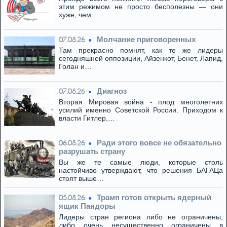
этим режимом не просто бесполезны — они
хуже, чем…
Молчание приговоренных
07.08.26
Там прекрасно помнят, как те же лидеры
сегодняшней оппозиции, Айзенкот, Бенет, Лапид,
Голан и…
Диагноз
07.08.26
Вторая Мировая война - плод многолетних
усилий именно Советской России. Приходом к
власти Гитлер,…
Ради этого вовсе не обязательно
06.08.26
разрушать страну
Вы же те самые люди, которые столь
настойчиво утверждают, что решения БАГАЦа
стоят выше…
Трамп готов открыть ядерный
05.08.26
ящик Пандоры
Лидеры стран региона либо не ограничены,
либо очень несущественно ограничены в