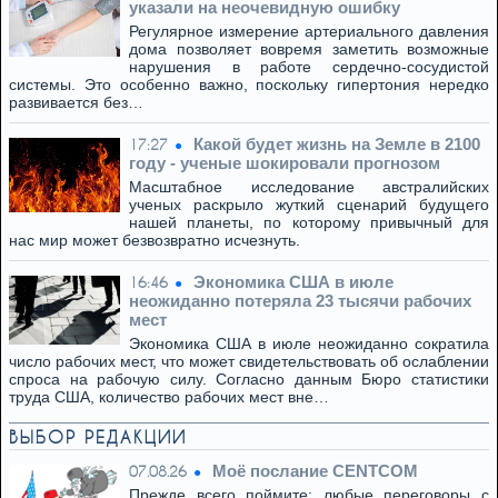
указали на неочевидную ошибку
Регулярное измерение артериального давления
дома позволяет вовремя заметить возможные
нарушения в работе сердечно-сосудистой
системы. Это особенно важно, поскольку гипертония нередко
развивается без…
Какой будет жизнь на Земле в 2100
17:27
году - ученые шокировали прогнозом
Масштабное исследование австралийских
ученых раскрыло жуткий сценарий будущего
нашей планеты, по которому привычный для
нас мир может безвозвратно исчезнуть.
Экономика США в июле
16:46
неожиданно потеряла 23 тысячи рабочих
мест
Экономика США в июле неожиданно сократила
число рабочих мест, что может свидетельствовать об ослаблении
спроса на рабочую силу. Согласно данным Бюро статистики
труда США, количество рабочих мест вне…
ВЫБОР РЕДАКЦИИ
Моё послание CENTCOM
07.08.26
Прежде всего поймите: любые переговоры с