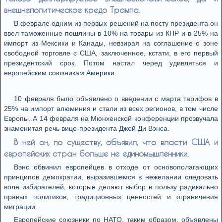
внешнеполитическое кредо Трампа.
В феврале одним из первых решений на посту президента он
ввел таможенные пошлины в 10% на товары из КНР и в 25% на
импорт из Мексики и Канады, невзирая на соглашение о зоне
свободной торговле с США, заключенное, кстати, в его первый
президентский срок. Потом настал черед удивляться и
европейским союзникам Америки.
10 февраля было объявлено о введении с марта тарифов в
25% на импорт алюминия и стали из всех регионов, в том числе
Европы. А 14 февраля на Мюнхенской конференции прозвучала
знаменитая речь вице-президента Джей Ди Вэнса.
В ней он, по существу, объявил, что власти США и
европейских стран больше не единомышленники.
Вэнс обвинил европейцев в отходе от основополагающих
принципов демократии, выразившемся в нежелании следовать
воле избирателей, которые делают выбор в пользу радикально
правых политиков, традиционных ценностей и ограничения
миграции.
Европейские союзники по НАТО, таким образом, объявлены