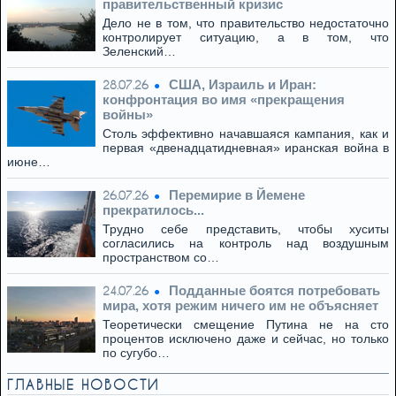
правительственный кризис
Дело не в том, что правительство недостаточно
контролирует ситуацию, а в том, что
Зеленский…
США, Израиль и Иран:
28.07.26
конфронтация во имя «прекращения
войны»
Столь эффективно начавшаяся кампания, как и
первая «двенадцатидневная» иранская война в
июне…
Перемирие в Йемене
26.07.26
прекратилось...
Трудно себе представить, чтобы хуситы
согласились на контроль над воздушным
пространством со…
Подданные боятся потребовать
24.07.26
мира, хотя режим ничего им не объясняет
Теоретически смещение Путина не на сто
процентов исключено даже и сейчас, но только
по сугубо…
ГЛАВНЫЕ НОВОСТИ