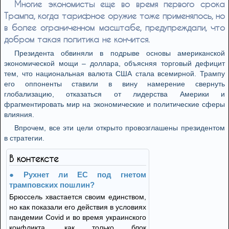
Многие экономисты еще во время первого срока
Трампа, когда тарифное оружие тоже применялось, но
в более ограниченном масштабе, предупреждали, что
добром такая политика не кончится.
Президента обвиняли в подрыве основы американской
экономической мощи – доллара, объясняя торговый дефицит
тем, что национальная валюта США стала всемирной. Трампу
его оппоненты ставили в вину намерение свернуть
глобализацию, отказаться от лидерства Америки и
фрагментировать мир на экономические и политические сферы
влияния.
Впрочем, все эти цели открыто провозглашены президентом
в стратегии.
В контексте
Рухнет ли ЕС под гнетом
трамповских пошлин?
Брюссель хвастается своим единством,
но как показали его действия в условиях
пандемии Covid и во время украинского
конфликта, как только блок