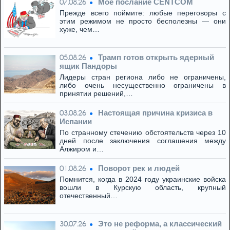
Моё послание CENTCOM
07.08.26
Прежде всего поймите: любые переговоры с
этим режимом не просто бесполезны — они
хуже, чем…
Трамп готов открыть ядерный
05.08.26
ящик Пандоры
Лидеры стран региона либо не ограничены,
либо очень несущественно ограничены в
принятии решений,…
Настоящая причина кризиса в
03.08.26
Испании
По странному стечению обстоятельств через 10
дней после заключения соглашения между
Алжиром и…
Поворот рек и людей
01.08.26
Помнится, когда в 2024 году украинские войска
вошли в Курскую область, крупный
отечественный…
Это не реформа, а классический
30.07.26