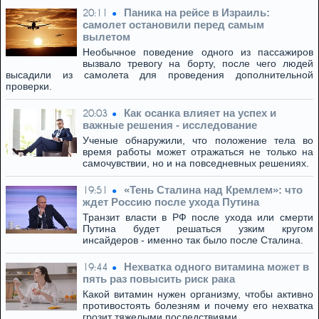
Паника на рейсе в Израиль:
20:11
самолет остановили перед самым
вылетом
Необычное поведение одного из пассажиров
вызвало тревогу на борту, после чего людей
высадили из самолета для проведения дополнительной
проверки.
Как осанка влияет на успех и
20:03
важные решения - исследование
Ученые обнаружили, что положение тела во
время работы может отражаться не только на
самочувствии, но и на повседневных решениях.
«Тень Сталина над Кремлем»: что
19:51
ждет Россию после ухода Путина
Транзит власти в РФ после ухода или смерти
Путина будет решаться узким кругом
инсайдеров - именно так было после Сталина.
Нехватка одного витамина может в
19:44
пять раз повысить риск рака
Какой витамин нужен организму, чтобы активно
противостоять болезням и почему его нехватка
грозит тяжелыми последствиями.