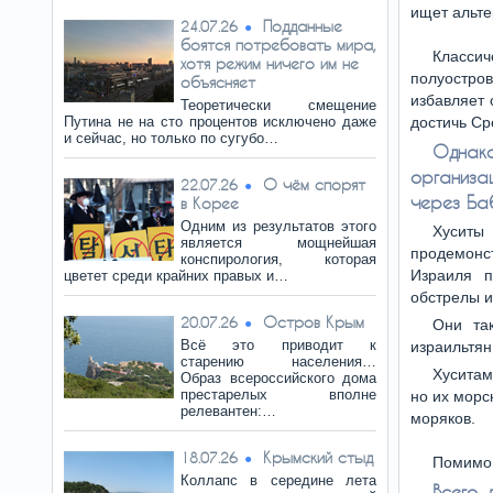
ищет альте
Подданные
24.07.26
боятся потребовать мира,
Классич
хотя режим ничего им не
полуостров
объясняет
избавляет 
Теоретически смещение
Путина не на сто процентов исключено даже
достичь Ср
и сейчас, но только по сугубо…
Однако
организа
О чём спорят
22.07.26
через Ба
в Корее
Одним из результатов этого
Хусит
является мощнейшая
продемонс
конспирология, которая
Израиля п
цветет среди крайних правых и…
обстрелы и
Остров Крым
20.07.26
Они так
Всё это приводит к
израильтян
старению населения…
Хуситам
Образ всероссийского дома
престарелых вполне
но их морс
релевантен:…
моряков.
Крымский стыд
18.07.26
Помимо 
Коллапс в середине лета
Всего 