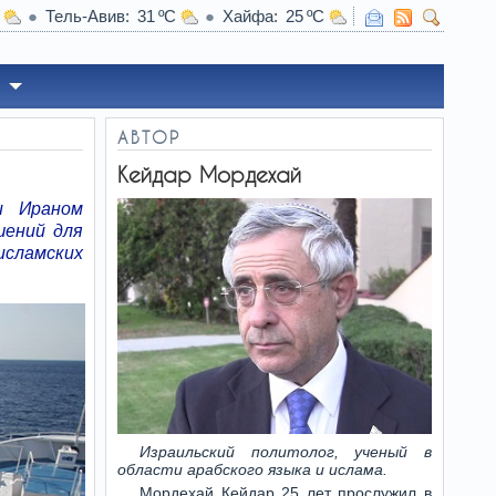
Тель-Авив
31
Хайфа
25
15:20
Ужас в Япони
АВТОР
Кейдар Мордехай
и Ираном
шений для
исламских
Израильский политолог, ученый в
области арабского языка и ислама.
Мордехай Кейдар 25 лет прослужил в