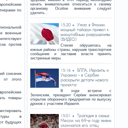
вропейским
начать внимательнее относиться к своему
организму. Особое внимание следует
ртнерами по
уделить…
Ужас в Японии:
15:20
гиональной
мощный тайфун привел к
ые военные
масштабным разрушениям
епятствуют
(ВИДЕО)
юза против
Стихия обрушилась на
южные районы страны, нарушив транспортное
сообщение и заставив власти принять
экстренные меры.
БПЛА, Израиль и
15:16
кий союзник
Украина – в Сербии
т от этого
раскрыли детали нового
проекта
В ходе встречи с
вропейские
Зеленским, президент Сербии анонсировал
ать товары
открытие оборонного предприятия по выпуску
дронов с участием Израиля.
вестировать
Трагедия в семье
15:01
ктуры в
Месси: на 69-м году жизни
от будущих
скончался его отец