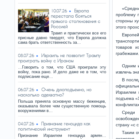
«Средни
Европа
10.07.26
проблему п
перестала бояться
стороны ху
прямого столкновения с
Россией
этого прох
Трамп и практически все его
Европе
присные давно твердят, что Европа должна
транспорт
сама брать ответственность за…
товаров и
грабежами
Израиль не позволит Трампу
08.07.26
проиграть войну с Ираном
Одним и
…Говорить о том, что США проиграли эту
войну, пока рано. И дело даже не в том, что
извлечь зн
подписание еще…
В после
официальн
Очень духоподъемно, но
06.07.26
Израилем 
насколько адекватно?
подъема «Х
Польша приняла основную массу беженцев,
конфликтах
оказывала более чем существенную помощь
вооружениями в…
Среди 
освобожден
Признание геноцида как
04.07.26
страну «с 
политический инструмент
Таким о
Признание Израилем геноцида армян…
окажется