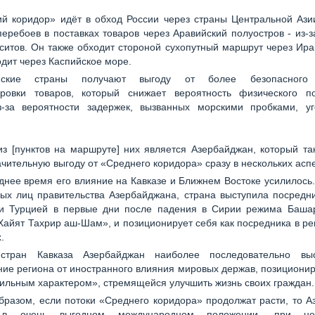
й коридор» идёт в обход России через страны Центральной Ази
еребоев в поставках товаров через Аравийский полуостров - из-з
ситов. Он также обходит стороной сухопутный маршрут через Ира
одит через Каспийское море.
йские страны получают выгоду от более безопасного
ировки товаров, который снижает вероятность физического п
з-за вероятности задержек, вызванных морскими пробками, у
.
з [пунктов на маршруте] них является Азербайджан, который та
ачительную выгоду от «Среднего коридора» сразу в нескольких аспе
днее время его влияние на Кавказе и Ближнем Востоке усилилось
ых лиц правительства Азербайджана, страна выступила посредн
и Турцией в первые дни после падения в Сирии режима Баша
айят Тахрир аш-Шам», и позиционирует себя как посредника в р
.
стран Кавказа Азербайджан наиболее последовательно выс
ие региона от иностранного влияния мировых держав, позиционир
сильным характером», стремящейся улучшить жизнь своих граждан.
бразом, если потоки «Среднего коридора» продолжат расти, то 
 в очень выгодном международном положении, при не