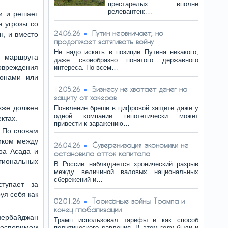
престарелых вполне
релевантен:…
и и решает
а угрозы со
Путин нервничает, но
24.06.26
н, и вместо
продолжает затягивать войну
Не надо искать в позиции Путина никакого,
 маршрута
даже своеобразно понятого державного
овреждения
интереса. По всем…
гонами или
Бизнесу не хватает денег на
12.05.26
защиту от хакеров
кже должен
Появление бреши в цифровой защите даже у
одной компании гипотетически может
ктах.
привести к заражению…
. По словам
иком между
Суверенизация экономики не
26.04.26
ра Асада и
остановила отток капитала
егиональных
В России наблюдается хронический разрыв
между величиной валовых национальных
сбережений и…
тупает за
уя себя как
Тарифные войны Трампа и
02.01.26
конец глобализации
Азербайджан
Трамп использовал тарифы и как способ
оспоримом
политического давления. В этом году были и