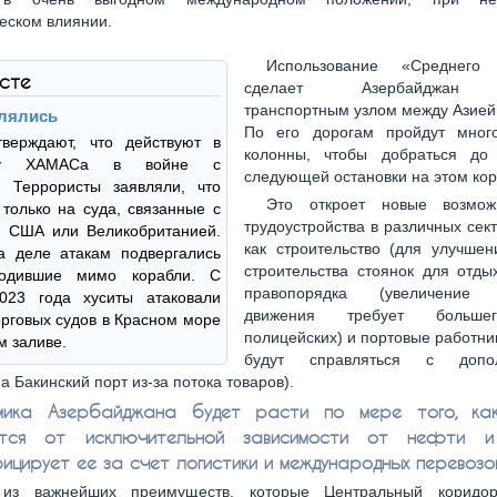
еском влиянии.
Использование «Среднего 
ксте
сделает Азербайджан 
транспортным узлом между Азией
лялись
По его дорогам пройдут мног
тверждают, что действуют в
колонны, чтобы добраться до
жку ХАМАСа в войне с
следующей остановки на этом кор
. Террористы заявляли, что
Это откроет новые возмож
только на суда, связанные с
трудоустройства в различных сект
, США или Великобританией.
как строительство (для улучшен
а деле атакам подвергались
строительства стоянок для отды
ходившие мимо корабли. С
правопорядка (увеличение 
023 года хуситы атаковали
движения требует больше
орговых судов в Красном море
полицейских) и портовые работни
м заливе.
будут справляться с допол
а Бакинский порт из-за потока товаров).
мика Азербайджана будет расти по мере того, ка
ится от исключительной зависимости от нефти и
ицирует ее за счет логистики и международных перевозок
из важнейших преимуществ, которые Центральный коридор