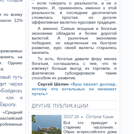
– если говорить о реальности, а не о
теориях. И, применяясь именно к этой
реальности, в последние десятилетия
м по всему
сложилась простая, но доселе
 около 12%
эффективная валютно-курсовая традиция.
А именно. Самые мощные и богатые
экономики обладали и более дорогой
валютой. А рыночные экономики
победнее, но нацеленные на быстрое
развитие, курс своей валюты старались
ревозимых
занизить.
овлиять на
То есть, богатые давали фору менее
м. Однако
богатым, соглашались с тем, что те
извлекут больше выгод из торговли, и
са.
фактически субсидировали таким
овый путь
способом их развитие.
дит через
Сергей Шелин
«Буш хвалит доллар,
потому что остальных он начинает
байджан,
пугать»
ю, как и
Европу.
ДРУГИЕ ПУБЛИКАЦИИ
к «Средний
Остров Крым
20.07.26
каспийский
Всё это приводит к
проблемные
старению населения…
Образ всероссийского дома