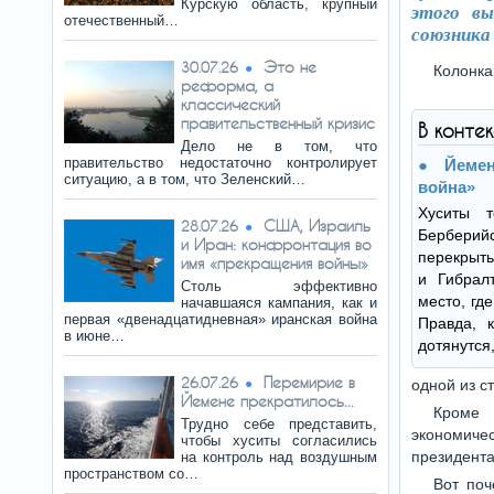
Курскую область, крупный
этого вы
отечественный…
союзника
Это не
30.07.26
Колонка
реформа, а
классический
правительственный кризис
В конте
Дело не в том, что
правительство недостаточно контролирует
Йеме
ситуацию, а в том, что Зеленский…
война»
Хуситы 
США, Израиль
28.07.26
Берберийс
и Иран: конфронтация во
перекрыть
имя «прекращения войны»
и Гибрал
Столь эффективно
место, гд
начавшаяся кампания, как и
первая «двенадцатидневная» иранская война
Правда, 
в июне…
дотянутся
Перемирие в
26.07.26
одной из с
Йемене прекратилось...
Кроме 
Трудно себе представить,
экономиче
чтобы хуситы согласились
президента
на контроль над воздушным
пространством со…
Вот поч