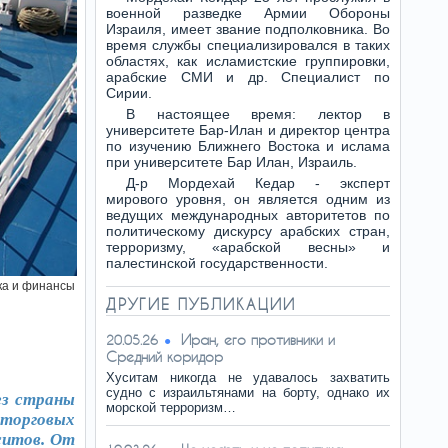
военной разведке Армии Обороны
Израиля, имеет звание подполковника. Во
время службы специализировался в таких
областях, как исламистские группировки,
арабские СМИ и др. Специалист по
Сирии.
В настоящее время: лектор в
университете Бар-Илан и директор центра
по изучению Ближнего Востока и ислама
при университете Бар Илан, Израиль.
Д-р Мордехай Кедар - эксперт
мирового уровня, он является одним из
ведущих международных авторитетов по
политическому дискурсу арабских стран,
терроризму, «арабской весны» и
палестинской государственности.
ка и финансы
ДРУГИЕ ПУБЛИКАЦИИ
Иран, его противники и
20.05.26
Средний коридор
Хуситам никогда не удавалось захватить
судно с израильтянами на борту, однако их
ез страны
морской терроризм…
 торговых
ситов. От