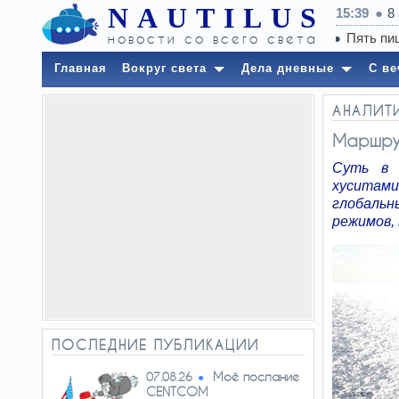
NAUTILUS
15:39
8
новости со всего света
Главная
Вокруг света
Дела дневные
С ве
АНАЛИТ
Маршру
Суть в 
хуситами
глобальн
режимов, 
ПОСЛЕДНИЕ ПУБЛИКАЦИИ
Моё послание
07.08.26
CENTCOM