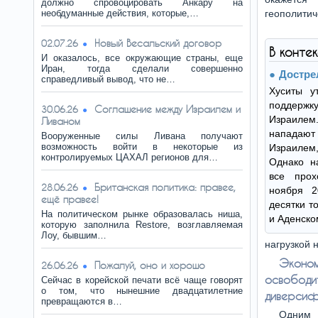
должно спровоцировать Анкару на
необдуманные действия, которые,…
геополитич
Новый Весальский договор
02.07.26
В конте
И оказалось, все окружающие страны, еще
Иран, тогда сделали совершенно
Достре
справедливый вывод, что не…
Хуситы у
поддер
Соглашение между Израилем и
30.06.26
Израилем
Ливаном
нападают 
Вооруженные силы Ливана получают
возможность войти в некоторые из
Израилем
контролируемых ЦАХАЛ регионов для…
Однако н
все про
Британская политика: правее,
28.06.26
ноября 2
ещё правее!
десятки т
На политическом рынке образовалась ниша,
и Аденско
которую заполнила Restore, возглавляемая
Лоу, бывшим…
нагрузкой н
Эконо
Пожалуй, оно и хорошо
26.06.26
освобод
Сейчас в корейской печати всё чаще говорят
о том, что нынешние двадцатилетние
диверсиф
превращаются в…
Одним 