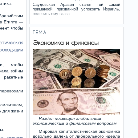
етика.
Саудовская Аравия станет той самой
приманкой, призванной успокоить Израиль,
ослепить ему глаза…
Аравийским
 в Египте —
нент, чтобы
ТЕМА
Экономика и финансы
стическая
роходящим
и, чтобы
чала войны
и ракетные
перевозили
раильтянам,
у для жизни
Раздел посвящён глобальным
экономическим и финансовым вопросам
ы.
Мировая капиталистическая экономика
довольно далека от либерального идеала
о, создав