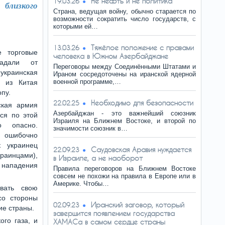
Не нефть и не политика
19.03.26
 близкого
Страна, ведущая войну, обычно старается по
возможности сократить число государств, с
которыми ей…
Тяжёлое положение с правами
13.03.26
е торговые
человека в Южном Азербайджане
адали от
Переговоры между Соединёнными Штатами и
-украинская
Ираном сосредоточены на иранской ядерной
военной программе,…
в из Китая
пу.
Необходимо для безопасности
22.02.25
ская армия
Азербайджан - это важнейший союзник
ься по этой
Израиля на Ближнем Востоке, и второй по
о опасно.
значимости союзник в…
шибочно
к украинец
Саудовская Аравия нуждается
22.09.23
краинцами),
в Израиле, а не наоборот
о нападения
Правила переговоров на Ближнем Востоке
совсем не похожи на правила в Европе или в
Америке. Чтобы…
вать свою
со стороны
Иранский заговор, который
02.09.23
ие страны.
завершится появлением государства
го газа, и
ХАМАСа в самом сердце страны