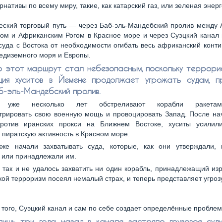
рнативы по всему миру, такие, как катарский газ, или зеленая энерг
еский торговый путь — через Баб-эль-Мандебский пролив между 
ом и Африканским Рогом в Красное море и через Суэцкий канал
суда с Востока от необходимости огибать весь африканский конти
едиземного моря и Европы.
 этот маршрут стал небезопасным, поскольку террори
ция хуситов в Йемене продолжает угрожать судам, п
б-эль-Мандебский пролив.
ы уже несколько лет обстреливают корабли ракетам
трировать свою военную мощь и провоцировать Запад. После на
ротив иранских прокси на Ближнем Востоке, хуситы усилил
 пиратскую активность в Красном море.
же начали захватывать суда, которые, как они утверждали, 
 или принадлежали им.
 так и не удалось захватить ни один корабль, принадлежащий из
кой терроризм посеял немалый страх, и теперь представляет угроз
того, Суэцкий канал и сам по себе создает определённые проблем
лишь три года назад в канале застряло грузовое судн