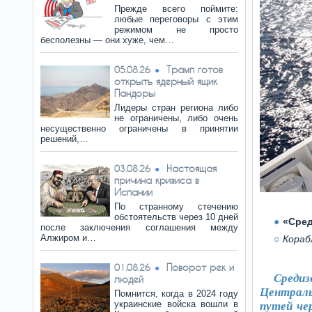
Прежде всего поймите:
любые переговоры с этим
режимом не просто
бесполезны — они хуже, чем…
Трамп готов
05.08.26
открыть ядерный ящик
Пандоры
Лидеры стран региона либо
не ограничены, либо очень
несущественно ограничены в принятии
решений,…
Настоящая
03.08.26
причина кризиса в
Испании
По странному стечению
обстоятельств через 10 дней
«Сред
после заключения соглашения между
Алжиром и…
Корабл
Поворот рек и
01.08.26
Средиз
людей
Централь
Помнится, когда в 2024 году
украинские войска вошли в
путей че