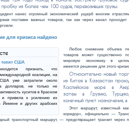
пробку из более чем 100 судов, перевозивших грузы.
нцидент нанес огромный экономический ущерб многим отрасля
ержав поставки важных товаров, так как через канал проходит
рговли.
ие для кризиса найдено
Любое снижение объема пе
ксте
товаров может существенно п
мировую экономику в цело
 топят США
имеется решение для этого кризи
иходится признать, что
Относительно новый торг
международной коалиции, на
из Китая в Казахстан прохо
 США уже затратили около
а долларов, не только не
Каспийское море в Азер
активность хуситов в Красном
затем в Грузию, Турци
 и привела к усилению их
конечный пункт назначения, в 
в Йемене и других арабских
Этот маршрут, известный ка
коридор», официально — Транс
дный транспортный маршрут, — предотвращает транзит через 