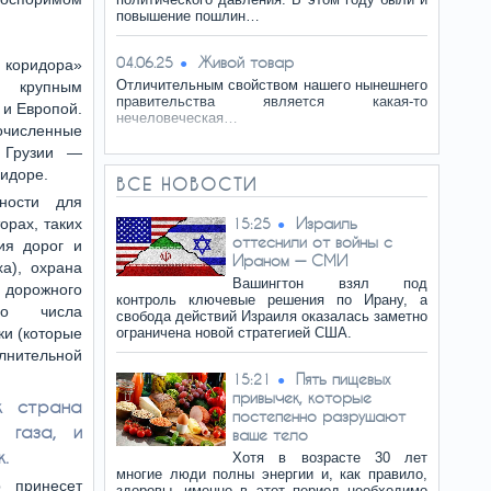
повышение пошлин…
Живой товар
04.06.25
коридора»
Отличительным свойством нашего нынешнего
крупным
правительства является какая-то
 и Европой.
нечеловеческая…
очисленные
 Грузии —
идоре.
ВСЕ НОВОСТИ
ности для
Израиль
орах, таких
15:25
оттеснили от войны с
ия дорог и
Ираном — СМИ
ха), охрана
Вашингтон взял под
дорожного
контроль ключевые решения по Ирану, а
го числа
свобода действий Израиля оказалась заметно
ки (которые
ограничена новой стратегией США.
нительной
Пять пищевых
15:21
привычек, которые
к страна
постепенно разрушают
 газа, и
ваше тело
.
Хотя в возрасте 30 лет
многие люди полны энергии и, как правило,
 принесет
здоровы, именно в этот период необходимо