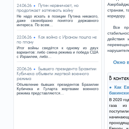
Азербайдж
Путин нервничает, но
24.06.26
продолжает затягивать войну
странам, т
коридору.
Не надо искать в позиции Путина никакого,
даже своеобразно понятого державного
интереса. По всем…
Все пр
стабильно
Как война с Ираном пошла не
22.06.26
действия 
по плану
перемещен
Итог войны сведётся к одному из двух
нарушителе
вариантов: либо смена режима и победа США
с Израилем, либо…
Окно 
Бывшего президента Бразилии
20.06.26
Кубичека объявили жертвой военного
В конте
режима
Объявление бывших президентов Бразилии
Как Е
Кубичека и Гуларта жертвами военного
бакински
режима представляются…
В 2020 го
газа из
поступ
начинающи
проходящи
Европу и