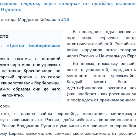
играют страны, через которые он пройдёт, включая
 Израиля.
 доктора Мордехая Кейдара в
JNS
.
В последние годы основны
ксте
пути мира серьезно постр
политических событий. Российско
н: «Третья Берберийская
война нарушила поток товаро
через Россию и Центральную Евро
точно знакомы с историей
Во-первых, поскольку россий
кого пиратства: они угрожают
воюет с украинской, передвигат
 не только Красное море, но
местности стало чрезвычайн
тарский пролив – то самое
Каждый может быть о
е свирепствовали берберийцы.
идентифицирован русскими ка
каким образом они до него
(или наоборот - как россиянин у
, непонятно.
и пострадать от преднамеренног
торон.
того, с начала войны европейцы попытались минимизиро
скую зависимость от России, дабы избежать финансирования 
 России Владимира Путина и уменьшить его влияние на европейск
ему Европа максимально снижает свою зависимость от российско