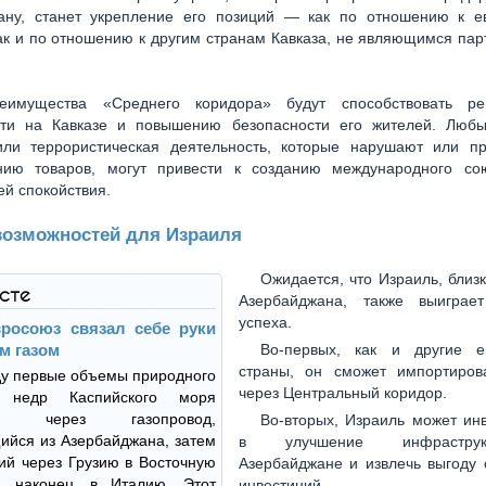
ану, станет укрепление его позиций — как по отношению к е
ак и по отношению к другим странам Кавказа, не являющимся па
еимущества «Среднего коридора» будут способствовать ре
сти на Кавказе и повышению безопасности его жителей. Люб
или террористическая деятельность, которые нарушают или пр
ию товаров, могут привести к созданию международного со
й спокойствия.
возможностей для Израиля
Ожидается, что Израиль, близ
ксте
Азербайджана, также выиграе
успеха.
вросоюз связал себе руки
м газом
Во-первых, как и другие е
страны, он сможет импортиров
ду первые объемы природного
через Центральный коридор.
 недр Каспийского моря
или через газопровод,
Во-вторых, Израиль может ин
йся из Азербайджана, затем
в улучшение инфрастру
й через Грузию в Восточную
Азербайджане и извлечь выгоду 
, наконец, в Италию. Этот
инвестиций.