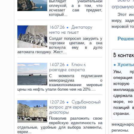
выглядит унизительной
оплеухой, а в том, что
огромную 
исчезает сам предмет,
Этот и
который…
миру, зад
мировой то
Диктатору
16.07.26
никто не пишет
Решен
Солдат попросил закурить у
торговки цветами, а она
воткнула ему в дуло
автомата гвоздику. Жест…
В конте
Ключ к
Хуситы
14.07.26
разгадке секрета
Увы, пр
С момента подписания
операция 
меморандума о
которую
взаимопонимании мировые
цены на нефть упали более чем на 20%.…
миллиард
сдержала 
море, но
Судьбоносный
12.07.26
вопрос для евреев
позиций 
диаспоры
странах.
Позволив разложить свою
еврейскую идентичность на
междунаро
отдельные, удобные для выбора элементы,
регионы.
евреи…