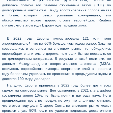
Отказавшись от российского трубного газа, Европа не
добилась полной его замены сжиженным газом (СПГ) по
долгосрочным контрактам. Ввиду восстановления спроса на газ
в Китае, который резко усиливает конкуренцию, это
обстоятельство может дорого стоить европейцам. Reuters
считает, что в этом году Европу ждет трудная зима.
В 2022 году Европа импортировала 121 млн тонн
энергоносителей, что на 60% больше, чем годом ранее. Закупки
совершались в основном на спотовом рынке, т.е. обходились
европейцам значительно дороже, чем если бы газ поставлялся
по долгосрочным контрактам. В результате такой политики, по
данным Международного энергетического агентства (МЭА),
стоимость европейского импорта энергоносителей в прошлом
году более чем утроилась по сравнению с предыдущим годом и
достигла 190 млрд долларов.
На долю Европы пришлось в 2022 году более трети всех
сделок на спотовом рынке. Для сравнения: в 2021 г. эта цифра
составляла менее 13%, т.е. была почти в три раза ниже. Но и
прошлогодняя треть не предел, потому что аналитики считают,
что в этом году доля Старого Света на спотовом рынке может
превысить уже 50%, если не удастся подписать достаточного