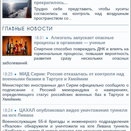
прекратилось...
Трудно себе представить, чтобы хуситы
согласились на контроль над воздушным
пространством со…
ГЛАВНЫЕ НОВОСТИ
Алкоголь запускает опасные
18:31
процессы в организме — ученые
Спиртное способно повреждать ДНК и влиять на
гормональные процессы, повышая вероятность
развития сразу нескольких опасных
заболеваний.
МИД Сирии: Россия отказалась от контроля над
18:25
военными базами в Тартусе и Хмеймим
Министерство иностранных дел Сирии официально сообщило о
подписании с Россией меморандума о намерениях,
определяющего статус российских военных баз в Тартусе и
Хмеймим.
ЦАХАЛ опубликовал видео уничтожения туннеля
18:24
на юге Ливана
Военнослужащие 55-й бригады и инженерного подразделения
«Яхалом» обнаружили и уничтожили на юге Ливана туннель
«Хизбаллы», который использовался для хранения вооружения.