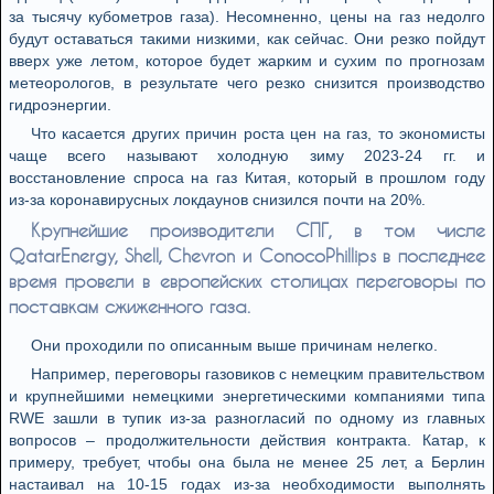
за тысячу кубометров газа). Несомненно, цены на газ недолго
будут оставаться такими низкими, как сейчас. Они резко пойдут
вверх уже летом, которое будет жарким и сухим по прогнозам
метеорологов, в результате чего резко снизится производство
гидроэнергии.
Что касается других причин роста цен на газ, то экономисты
чаще всего называют холодную зиму 2023-24 гг. и
восстановление спроса на газ Китая, который в прошлом году
из-за коронавирусных локдаунов снизился почти на 20%.
Крупнейшие производители СПГ, в том числе
QatarEnergy, Shell, Chevron и ConocoPhillips в последнее
время провели в европейских столицах переговоры по
поставкам сжиженного газа.
Они проходили по описанным выше причинам нелегко.
Например, переговоры газовиков с немецким правительством
и крупнейшими немецкими энергетическими компаниями типа
RWE зашли в тупик из-за разногласий по одному из главных
вопросов – продолжительности действия контракта. Катар, к
примеру, требует, чтобы она была не менее 25 лет, а Берлин
настаивал на 10-15 годах из-за необходимости выполнять