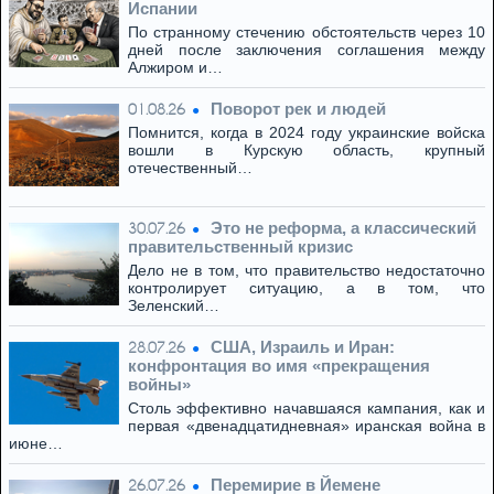
Испании
По странному стечению обстоятельств через 10
дней после заключения соглашения между
Алжиром и…
Поворот рек и людей
01.08.26
Помнится, когда в 2024 году украинские войска
вошли в Курскую область, крупный
отечественный…
Это не реформа, а классический
30.07.26
правительственный кризис
Дело не в том, что правительство недостаточно
контролирует ситуацию, а в том, что
Зеленский…
США, Израиль и Иран:
28.07.26
конфронтация во имя «прекращения
войны»
Столь эффективно начавшаяся кампания, как и
первая «двенадцатидневная» иранская война в
июне…
Перемирие в Йемене
26.07.26