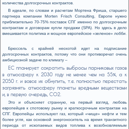
количества долгосрочных контрактов.
В идеале, по словам и расчетам Мортена Фриша, старшего
партнера компании Morten Frisch Consulting, Европе нужно
приблизительно 70-75% поставок СПГ именно по долгосрочным
контрактам и договорам купли продажи (SPA). Но здесь в дело
вмешивается политика и мощное европейское «зеленое» лобби.
Брюссель с крайней неохотой идет на подписание
долгосрочных контрактов, потому что они противоречат очень
амбициозной задаче по климату –
ЕС планирует сократить выбросы парниковых газов
в атмосферу к 2030 году не менее чем на 55%, а к
2050 г. и вовсе их обнулить, т.е. полностью перестать
загрязнять атмосферу планеты вредными веществами
и, в первую очередь, СО2.
Это и объясняет странную, на первый взгляд, любовь
европейцев к спотовому рынку и краткосрочным контрактам на
СПГ. Европейцы используют газ, который «чище» нефти и тем
более угля, как основной энергоноситель на время транзитного
периода от ископаемых видов топлива к возобновляемым