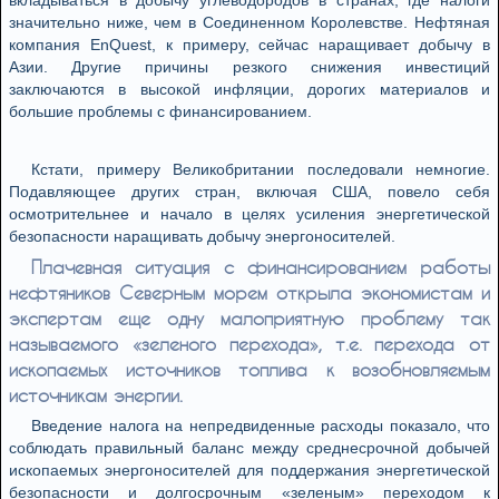
вкладываться в добычу углеводородов в странах, где налоги
значительно ниже, чем в Соединенном Королевстве. Нефтяная
компания EnQuest, к примеру, сейчас наращивает добычу в
Азии. Другие причины резкого снижения инвестиций
заключаются в высокой инфляции, дорогих материалов и
большие проблемы с финансированием.
Кстати, примеру Великобритании последовали немногие.
Подавляющее других стран, включая США, повело себя
осмотрительнее и начало в целях усиления энергетической
безопасности наращивать добычу энергоносителей.
Плачевная ситуация с финансированием работы
нефтяников Северным морем открыла экономистам и
экспертам еще одну малоприятную проблему так
называемого «зеленого перехода», т.е. перехода от
ископаемых источников топлива к возобновляемым
источникам энергии.
Введение налога на непредвиденные расходы показало, что
соблюдать правильный баланс между среднесрочной добычей
ископаемых энергоносителей для поддержания энергетической
безопасности и долгосрочным «зеленым» переходом к