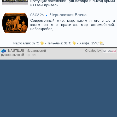
цветущих поселений Гуш-Катифа и выход армии
из Газы привели…
Чернокожая Елена
08.08.26
Современный мир, мир, каким я его знаю и
каким он мне нравится, мир автомобилей,
небоскребов,…
Иерусалим
32
Тель-Авив
31
Хайфа
25
NAUTILUS
- Израильский
Created by:
русскоязычный портал