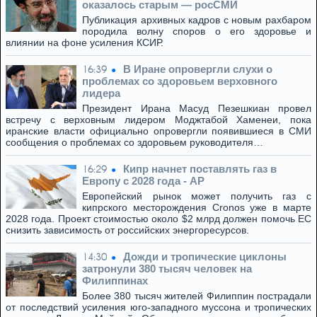
оказалось старым — росСМИ
Публикация архивных кадров с новым рахбаром
породила волну споров о его здоровье и
влиянии на фоне усиления КСИР.
В Иране опровергли слухи о
16:39
проблемах со здоровьем верховного
лидера
Президент Ирана Масуд Пезешкиан провел
встречу с верховным лидером Моджтабой Хаменеи, пока
иранские власти официально опровергли появившиеся в СМИ
сообщения о проблемах со здоровьем руководителя…
Кипр начнет поставлять газ в
16:29
Европу с 2028 года - AP
Европейский рынок может получить газ с
кипрского месторождения Cronos уже в марте
2028 года. Проект стоимостью около $2 млрд должен помочь ЕС
снизить зависимость от российских энергоресурсов.
Дожди и тропические циклоны
14:30
затронули 380 тысяч человек на
Филиппинах
Более 380 тысяч жителей Филиппин пострадали
от последствий усиления юго-западного муссона и тропических