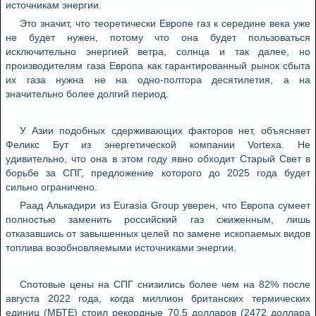
источникам энергии.
Это значит, что теоретически Европе газ к середине века уже
не будет нужен, потому что она будет пользоваться
исключительно энергией ветра, солнца и так далее, но
производителям газа Европа как гарантированный рынок сбыта
их газа нужна не на одно-полтора десятилетия, а на
значительно более долгий период.
У Азии подобных сдерживающих факторов нет, объясняет
Феликс Бут из энергетической компании Vortexa. Не
удивительно, что она в этом году явно обходит Старый Свет в
борьбе за СПГ, предложение которого до 2025 года будет
сильно ограничено.
Раад Алькадири из Eurasia Group уверен, что Европа сумеет
полностью заменить российский газ сжиженным, лишь
отказавшись от завышенных целей по замене ископаемых видов
топлива возобновляемыми источниками энергии.
Спотовые цены на СПГ снизились более чем на 82% после
августа 2022 года, когда миллион британских термических
единиц (МБТЕ) стоил рекордные 70,5 долларов (2472 доллара