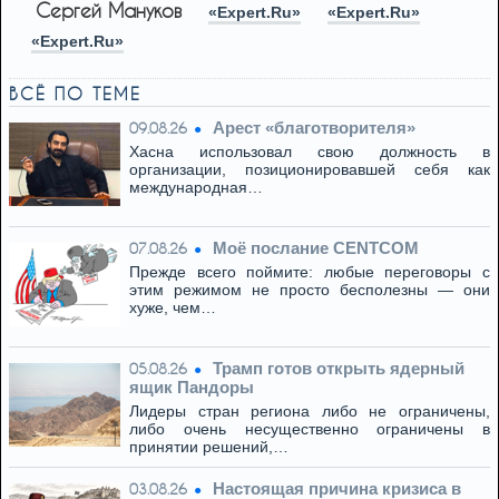
Сергей Мануков
«Expert.Ru»
«Expert.Ru»
«Expert.Ru»
ВСЁ ПО ТЕМЕ
Арест «благотворителя»
09.08.26
Хасна использовал свою должность в
организации, позиционировавшей себя как
международная…
Моё послание CENTCOM
07.08.26
Прежде всего поймите: любые переговоры с
этим режимом не просто бесполезны — они
хуже, чем…
Трамп готов открыть ядерный
05.08.26
ящик Пандоры
Лидеры стран региона либо не ограничены,
либо очень несущественно ограничены в
принятии решений,…
Настоящая причина кризиса в
03.08.26