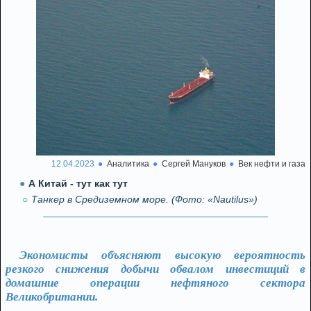
12.04.2023
Аналитика
Сергей Мануков
Век нефти и газа
А Китай - тут как тут
Танкер в Средиземном море. (Фото: «Nautilus»)
Экономисты объясняют высокую вероятность
резкого снижения добычи обвалом инвестиций в
домашние операции нефтяного сектора
Великобритании.