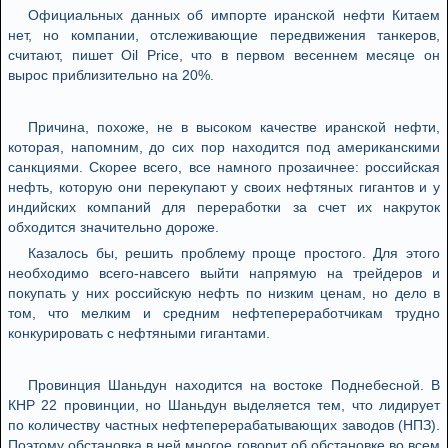
Официальных данных об импорте иранской нефти Китаем
нет, но компании, отслеживающие передвижения танкеров,
считают, пишет Oil Price, что в первом весеннем месяце он
вырос приблизительно на 20%.
Причина, похоже, не в высоком качестве иранской нефти,
которая, напомним, до сих пор находится под американскими
санкциями. Скорее всего, все намного прозаичнее: российская
нефть, которую они перекупают у своих нефтяных гигантов и у
индийских компаний для переработки за счет их накруток
обходится значительно дороже.
Казалось бы, решить проблему проще простого. Для этого
необходимо всего-навсего выйти напрямую на трейдеров и
покупать у них российскую нефть по низким ценам, но дело в
том, что мелким и средним нефтепереработчикам трудно
конкурировать с нефтяными гигантами.
Провинция Шаньдун находится на востоке Поднебесной. В
КНР 22 провинции, но Шаньдун выделяется тем, что лидирует
по количеству частных нефтеперерабатывающих заводов (НПЗ).
Поэтому обстановка в ней многое говорит об обстановке во всем