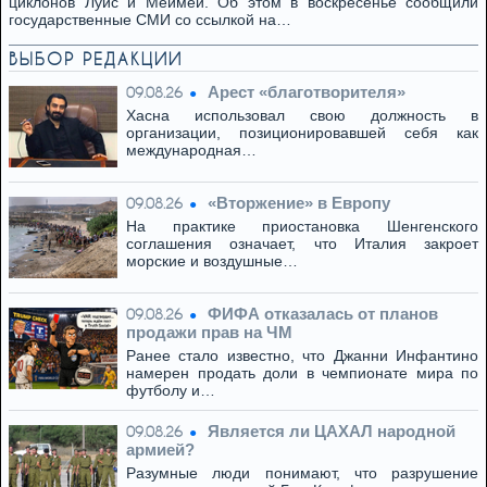
циклонов Луис и Меймей. Об этом в воскресенье сообщили
государственные СМИ со ссылкой на…
ВЫБОР РЕДАКЦИИ
Арест «благотворителя»
09.08.26
Хасна использовал свою должность в
организации, позиционировавшей себя как
международная…
«Вторжение» в Европу
09.08.26
На практике приостановка Шенгенского
соглашения означает, что Италия закроет
морские и воздушные…
ФИФА отказалась от планов
09.08.26
продажи прав на ЧМ
Ранее стало известно, что Джанни Инфантино
намерен продать доли в чемпионате мира по
футболу и…
Является ли ЦАХАЛ народной
09.08.26
армией?
Разумные люди понимают, что разрушение