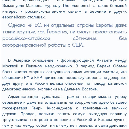
Эммануэля Макрона журналу The Economist, а также большой
интерес к российско-китайским связям в Берлине и других
европейских столицах.
Однако ни ЕС, ни отдельные страны Европы, даже
такие крупные, как Германия, не смогут приостановить
российско-китайское сближение без
скоординированной работы с США.
В Америке отношение к формирующейся Антанте между
Москвой и Пекином неоднозначно. В период Барака Обамы
большинство старших сотрудников администрации считали, что
сближение РФ и КНР притворно, поскольку стороны не доверяют
друг другу, а в России велики опасения по поводу китайской
демографической экспансии на Дальнем Востоке.
Администрация Дональда Трампа воспринимала угрозу
серьезнее и даже пыталась взять на вооружение идею бывшего
госсекретаря Генри Киссинджера о треугольнике великих
держав. Правда, попытки занять самую выгодную вершину
треугольника, выстроив отношения с Россией и Китаем лучше,
чем у них между собой, ни к чему не привели, а сами действия