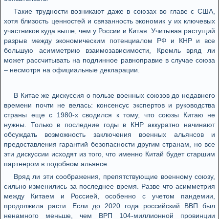
Такие трудности возникают даже в союзах во главе с США,
хотя близость ценностей и связанность экономик у их ключевых
участников куда выше, чем у России и Китая. Учитывая растущий
разрыв между экономическим потенциалом РФ и КНР и все
большую асимметрию взаимозависимости, Кремль вряд ли
может рассчитывать на подлинное равноправие в случае союза
– несмотря на официальные декларации.
В Китае же дискуссия о пользе военных союзов до недавнего
времени почти не велась: консенсус экспертов и руководства
страны еще с 1980-х сводился к тому, что союзы Китаю не
нужны. Только в последние годы в КНР аккуратно начинают
обсуждать возможность заключения военных альянсов и
предоставления гарантий безопасности другим странам, но все
эти дискуссии исходят из того, что именно Китай будет старшим
партнером в подобном альянсе.
Вряд ли эти соображения, препятствующие военному союзу,
сильно изменились за последнее время. Разве что асимметрия
между Китаем и Россией, особенно с учетом пандемии,
продолжила расти. Если до 2020 года российский ВВП был
ненамного меньше, чем ВРП 104-миллионной провинции