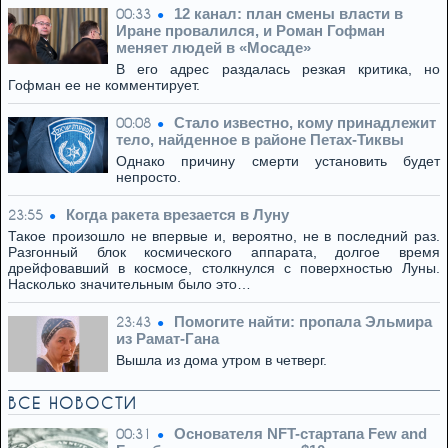
12 канал: план смены власти в
00:33
Иране провалился, и Роман Гофман
меняет людей в «Мосаде»
В его адрес раздалась резкая критика, но
Гофман ее не комментирует.
Стало известно, кому принадлежит
00:08
тело, найденное в районе Петах-Тиквы
Однако причину смерти установить будет
непросто.
Когда ракета врезается в Луну
23:55
Такое произошло не впервые и, вероятно, не в последний раз.
Разгонный блок космического аппарата, долгое время
дрейфовавший в космосе, столкнулся с поверхностью Луны.
Насколько значительным было это…
Помогите найти: пропала Эльмира
23:43
из Рамат-Гана
Вышла из дома утром в четверг.
ВСЕ НОВОСТИ
Основателя NFT-стартапа Few and
00:31