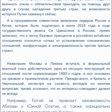
военного союза с обязательством приходить на помощь друг
другу в случае нападения третьих стран, на возможность
которого Путин намекнул сейчас.
А в программном совместном заявлении лидеров России и
Китая, которое было подписано в июне 2019 года в ходе
государственного визита Си Цзиньпина в Россию, прямо
записано, что к числу базовых принципов в российско-китайских
отношениях относятся «отказ от установления союзнических
отношений, конфронтации и ненаправленность против третьих
стран».
Нежелание Москвы и Пекина вступать в формальный
военный союз действительно одна из несущих конструкций их
отношений после нормализации 1980-х годов, и оно основано
на трезвом и прагматичном расчете. Прежде всего, и Кремль, и
Чжуннаньхай, несмотря на схожесть взглядов по многим
вопросам, трезво осознают, что их интересы совпадают далеко
не всегда.
Например, Китай не признает независимость
Абхазии и Южной Осетии, а также официально
считает Крым территорией Украины.