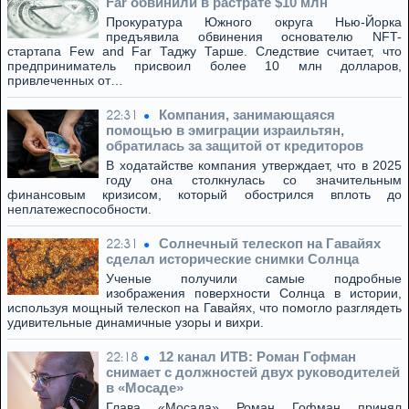
Far обвинили в растрате $10 млн
Прокуратура Южного округа Нью-Йорка
предъявила обвинения основателю NFT-
стартапа Few and Far Таджу Тарше. Следствие считает, что
предприниматель присвоил более 10 млн долларов,
привлеченных от…
Компания, занимающаяся
22:31
помощью в эмиграции израильтян,
обратилась за защитой от кредиторов
В ходатайстве компания утверждает, что в 2025
году она столкнулась со значительным
финансовым кризисом, который обострился вплоть до
неплатежеспособности.
Солнечный телескоп на Гавайях
22:31
сделал исторические снимки Солнца
Ученые получили самые подробные
изображения поверхности Солнца в истории,
используя мощный телескоп на Гавайях, что помогло разглядеть
удивительные динамичные узоры и вихри.
12 канал ИТВ: Роман Гофман
22:18
снимает с должностей двух руководителей
в «Мосаде»
Глава «Мосада» Роман Гофман принял