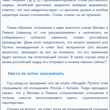
Чжао Лицзяня (赵立坚) прокомментировать слова российского
лидера, китайский дипломат, аккуратно выбирая выражения,
ответил, что они свидетельствуют «о высоком уровне и особом
характере наших отношений». Слово «союз» он не произнес.
Таким образом, отношение к идее военного союза Москвы и
Пекина (переход от «не рассматриваем» к «исключать не
собираемся») публично изменило только российское
руководство. Даже если предполагать, что вопрос оказался для
Путина неожиданным и ответ был экспромтом (это весьма
вероятно), президент не мог не понимать, что его заявление
будет читаться как политический сигнал. В таком случае кому и
зачем российский лидер его отправил и почему именно сейчас?
Никто не хотел союзничать
Год назад на заседании того же клуба «Валдай» Путина тоже
спрашивали об отношениях России с Китаем. Тогда президент
сказал, что у Москвы и Пекина «союзнические отношения в
полном смысле многопланового такого, стратегического
партнерства».
Однако ни вопрос, ни ответ тогда не подразумевали создания