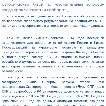
авторитарный Китай по чувствительным вопросам
вроде прав человека (и наоборот),
но и все чаще выступает вместе с Пекином с общих позиций
по вопросам глобального регулирования на площадках ООН –
например, о суверенитете в интернете или локализации данных.
Тем не менее именно события 2014 года послужили
катализатором для нового витка сближения России и Китая.
Последовавший за украинским кризисом и западными
санкциями «поворот на Восток» не превратил Китай для России
в полноценную замену ЕС, а многие китайские планы
российского руководства остались нереализованными, но связи
двух стран заметно укрепились и в экономике, и в сфере
безопасности.
Благодаря масштабным проектам вроде строительства
газопровода «Сила Сибири», запуска второй нитки
нефтепровода Сковородино – Мохэ и проекта «Ямал СПГ» доля
КНР в товарообороте РФ за неполное десятилетие увеличилась
почти вдвое – с 10% в 2013 году до почти 18% в 2019 году (в
кризисный 2020 год, по данным китайской таможни, эта доля
продолжает расти, несмотря на незначительное падение