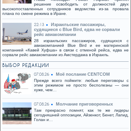
решение освободить от должностей двух
высокопоставленных сотрудников ведомства из-за провала
плана по смене режима в Иране.
Израильские пассажиры,
22:13
судящиеся с Blue Bird, едва не сорвали
рейс авиакомпании
28 израильских пассажиров, судящихся с
авиакомпанией Blue Bird и ее материнской
компанией «Кавей Хуфша» в связи с отменой рейса, едва не
сорвали рейс авиакомпании из Амстердама в Израиль.
ВЫБОР РЕДАКЦИИ
Моё послание CENTCOM
07.08.26
Прежде всего поймите: любые переговоры с
этим режимом не просто бесполезны — они
хуже, чем…
Молчание приговоренных
07.08.26
Там прекрасно помнят, как те же лидеры
сегодняшней оппозиции, Айзенкот, Бенет, Лапид,
Голан и…