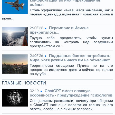
конфронтация во имя «прекращения
войны»
Столь эффективно начавшаяся кампания, как и
первая «двенадцатидневная» иранская война в
июне…
Перемирие в Йемене
26.07.26
прекратилось...
Трудно себе представить, чтобы хуситы
согласились на контроль над воздушным
пространством со…
Подданные боятся потребовать
24.07.26
мира, хотя режим ничего им не объясняет
Теоретически смещение Путина не на сто
процентов исключено даже и сейчас, но только
по сугубо…
ГЛАВНЫЕ НОВОСТИ
ChatGPT имеет опасную
02:19
особенность - предупреждение психологов
Специалисты рассказали, почему при общении
с ChatGPT важно не полагаться только на его
ответы, особенно в личных вопросах.