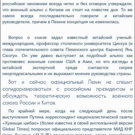
российские чиновники всегда четко и без оговорок утверждали,
что военный альянс с Китаем не стоит на повестке дня. То же
самое всегда последовательно говорили и китайские
руководители, причем в Пекине концепция не изменилась.
Вопрос о союзе задал известный китайский ученый-
международник, профессор столичного университета Цинхуа (и
глава попечительского совета Пекинского центра Карнеги) Янь
Сюэтун. Он уже давно выступает за подобный альянс как
противовес военным союзам США в Азии, но его взгляды в
китайской экспертной среде считаются скорее
неортодоксальными и не выражают мнение руководства страны.
Вот и сейчас официальный Пекин не спешит
солидаризироваться с российским президентом и
обсуждать теоретическую возможность военного
союза России и Китая.
По крайней мере, когда на следующий день после
выступления Путина корреспондент националистической газеты
«Хуаньцю шибао» (более известна в своей англоязычной версии
Global Times) попросил официального представителя МИД КНР