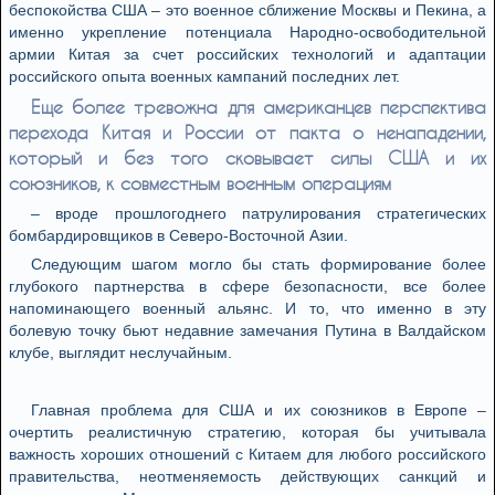
беспокойства США – это военное сближение Москвы и Пекина, а
именно укрепление потенциала Народно-освободительной
армии Китая за счет российских технологий и адаптации
российского опыта военных кампаний последних лет.
Еще более тревожна для американцев перспектива
перехода Китая и России от пакта о ненападении,
который и без того сковывает силы США и их
союзников, к совместным военным операциям
– вроде прошлогоднего патрулирования стратегических
бомбардировщиков в Северо-Восточной Азии.
Следующим шагом могло бы стать формирование более
глубокого партнерства в сфере безопасности, все более
напоминающего военный альянс. И то, что именно в эту
болевую точку бьют недавние замечания Путина в Валдайском
клубе, выглядит неслучайным.
Главная проблема для США и их союзников в Европе –
очертить реалистичную стратегию, которая бы учитывала
важность хороших отношений с Китаем для любого российского
правительства, неотменяемость действующих санкций и