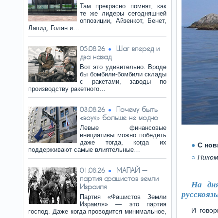
Там прекрасно помнят, как
те же лидеры сегодняшней
оппозиции, Айзенкот, Бенет,
Лапид, Голан и…
Шаг вперед и
05.08.26
два назад
Вот это удивительно. Вроде
бы бомбили-бомбили склады
с ракетами, заводы по
производству ракетного…
Почему быть
03.08.26
«воук» больше не модно
Левые финансовые
инициативы можно победить
даже тогда, когда их
С нов
поддерживают самые влиятельные…
Ником
МАПАЙ —
01.08.26
партия фашистов земли
На дн
Израиля
русскояз
Партия «Фашистов Земли
Израиля» — это партия
И говор
господ. Даже когда проводится минимальное,