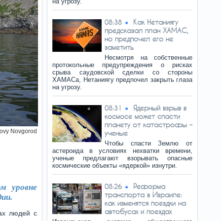
на угрозу.
Как Нетаниягу
08:38
предсказал план ХАМАС,
но предпочел его не
заметить
Несмотря на собственные
протокольные предупреждения о рисках
срыва саудовской сделки со стороны
ХАМАСа, Нетаниягу предпочел закрыть глаза
на угрозу.
Ядерный взрыв в
08:31
космосе может спасти
планету от катастрофы –
ovy Novgorod
ученые
Чтобы спасти Землю от
астероида в условиях нехватки времени,
ученые предлагают взорывать опасные
космические объекты «ядеркой» изнутри.
Реформа
м уровне
08:26
транспорта в Израиле:
ии.
как изменятся поездки на
автобусах и поездах
ах людей с