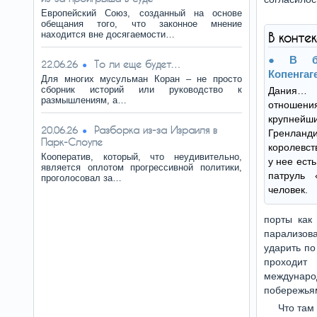
Европейский Союз, созданный на основе
обещания того, что законное мнение
находится вне досягаемости…
В конте
В б
То ли еще будет…
22.06.26
Копенгаг
Для многих мусульман Коран – не просто
сборник историй или руководство к
Дания… 
размышлениям, а…
отношен
крупне
Разборка из-за Израиля в
20.06.26
Гренлан
Парк-Слоупе
королевст
Кооператив, который, что неудивительно,
у нее ест
является оплотом прогрессивной политики,
патруль 
проголосовал за…
человек.
порты как 
парализова
ударить по
проходит 
междунаро
побережья
Что там