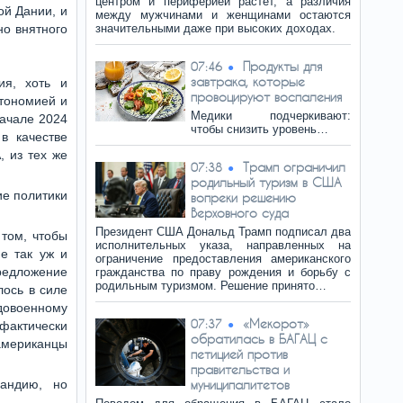
центром и периферией растет, а различия
ой Дании, и
между мужчинами и женщинами остаются
но внятного
значительными даже при высоких доходах.
Продукты для
07:46
завтрака, которые
ия, хоть и
провоцируют воспаления
втономией и
Медики подчеркивают:
начале 2024
чтобы снизить уровень…
в качестве
, из тех же
Трамп ограничил
07:38
родильный туризм в США
ие политики
вопреки решению
Верховного суда
Президент США Дональд Трамп подписал два
 том, чтобы
исполнительных указа, направленных на
е так уж и
ограничение предоставления американского
редложение
гражданства по праву рождения и борьбу с
родильным туризмом. Решение принято…
лось в силе
 довоенному
«Мекорот»
07:37
 фактически
обратилась в БАГАЦ с
 американцы
петицией против
правительства и
ландию, но
муниципалитетов