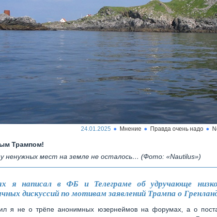
24.01.2025
Мнение
Правда очень надо
N
ым Трампом!
у ненужных мест на земле не осталось… (Фото: «Nautilus»)
ях я написал в ФБ и Телеграме об удручающе низко
ычных дискуссий по мотивам заявлений Трампа о Гренланд
ил я не о трёпе анонимных юзернеймов на форумах, а о пост