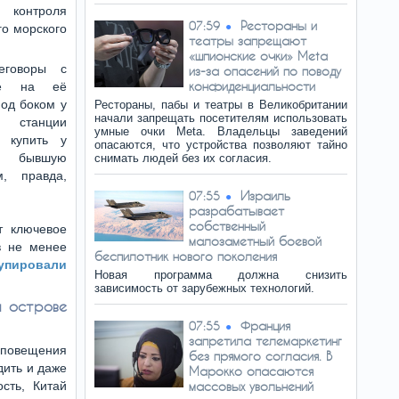
 контроля
Рестораны и
07:59
го морского
театры запрещают
«шпионские очки» Meta
еговоры с
из-за опасений по поводу
конфиденциальности
тве на её
под боком у
Рестораны, пабы и театры в Великобритании
начали запрещать посетителям использовать
 станции
умные очки Meta. Владельцы заведений
я купить у
опасаются, что устройства позволяют тайно
ва бывшую
снимать людей без их согласия.
, правда,
Израиль
07:55
разрабатывает
собственный
т ключевое
малозаметный боевой
в не менее
беспилотник нового поколения
упировали
Новая программа должна снизить
зависимость от зарубежных технологий.
а острове
Франция
07:55
запретила телемаркетинг
оповещения
без прямого согласия. В
дить и даже
Марокко опасаются
сть, Китай
массовых увольнений