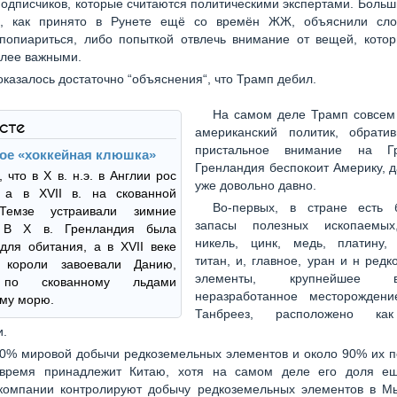
одписчиков, которые считаются политическими экспертами. Больш
в”, как принято в Рунете ещё со времён ЖЖ, объяснили сл
попиариться, либо попыткой отвлечь внимание от вещей, котор
олее важными.
оказалось достаточно “объяснения“, что Трамп дебил.
На самом деле Трамп совсем
ксте
американский политик, обрати
пристальное внимание на Гр
кое «хоккейная клюшка»
Гренландия беспокоит Америку, д
 что в X в. н.э. в Англии рос
уже довольно давно.
, а в XVII в. на скованной
Во-первых, в стране есть 
Темзе устраивали зимние
запасы полезных ископаемых
. В X в. Гренландия была
никель, цинк, медь, платину,
для обитания, а в XVII веке
титан, и, главное, уран и н ред
 короли завоевали Данию,
элементы, крупнейшее
 по скованному льдами
неразработанное месторождени
му морю.
Танбреез, расположено к
и.
0% мировой добычи редкоземельных элементов и около 90% их п
время принадлежит Китаю, хотя на самом деле его доля е
 компании контролируют добычу редкоземельных элементов в М