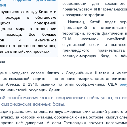
возможности для косвенного
тия
правительством КНР гренландско
рудничества между Китаем и
и воздушного трафика.
 проходил в обстановке
Наконец, Китай ведёт пер
ающихся подозрений
Гренландией о строительс
ющегося мира в отношении
территории, то есть фактически 
ой помощи. Все больше
США, наземной китайской
истов и аналитиков
спутниковой связи, и пыталс
ждают о долговых ловушках,
гренландского правительст
ятся в китайских проектах.
военную-морскую базу, в чём
каз.
ндия находится совсем близко к Соединённым Штатам и имее
в их возможной защите — по мнению американских аналитико
ем Аляска. В 1940, именно по этим соображениям, США
окк
ле нацистской оккупации Дании.
её освобождения часть американских войск ушла, но н
 американские военные базы.
андии расположена одна из двух американских станций раннего 
 атаках, за которой китайцы, обоснуйся они на острове, смогут сле
 против неё диверсии. А если Гренландия получит независимо