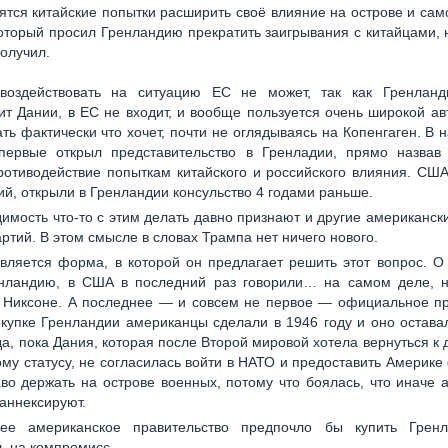
ятся китайские попытки расширить своё влияние на острове и сам
оторый просил Гренландию прекратить заигрывания с китайцами, 
получил.
воздействовать на ситуацию ЕС не может, так как Гренланд
т Дании, в ЕС не входит, и вообще пользуется очень широкой а
ть фактически что хочет, почти не оглядываясь на Копенгаген. В 
первые открыл представительство в Гренладии, прямо назвав 
отиводействие попыткам китайского и российского влияния. США
й, открыли в Гренландии консульство 4 годами раньше.
имость что-то с этим делать давно признают и другие американск
артий. В этом смысле в словах Трампа нет ничего нового.
вляется форма, в которой он предлагает решить этот вопрос. О
енландию, в США в последний раз говорили… на самом деле, н
и Никсоне. А последнее — и совсем не первое — официальное п
купке Гренландии американцы сделали в 1946 году и оно остава
да, пока Дания, которая после Второй мировой хотела вернуться к
му статусу, не согласилась войти в НАТО и предоставить Америке
во держать на острове военных, потому что боялась, что иначе
 аннексируют.
нее американское правительство предпочло бы купить Грен
ь на компромисс.