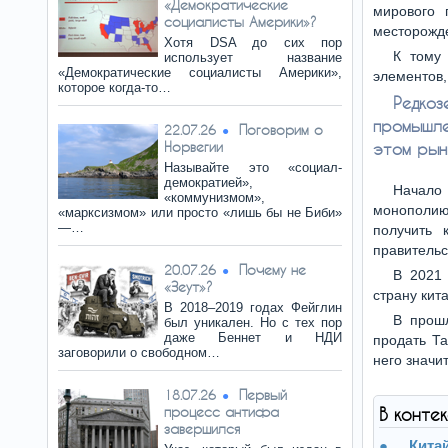
«Демократические
мирового 
социалисты Америки»?
месторожд
Хотя DSA до сих пор
К тому 
использует название
«Демократические социалисты Америки»,
элементов,
которое когда-то…
Редко
промышле
Поговорим о
22.07.26
Норвегии
этом рынк
Называйте это «социал-
демократией»,
Начало
«коммунизмом»,
монополию
«марксизмом» или просто «лишь бы не Биби»
—…
получить 
правительс
Почему не
20.07.26
В 2021 
«Зеут»?
страну кит
В 2018–2019 годах Фейглин
В прош
был уникален. Но с тех пор
даже Беннет и НДИ
продать Та
заговорили о свободном…
него значи
Первый
18.07.26
процесс антифа
В конте
завершился
Кит