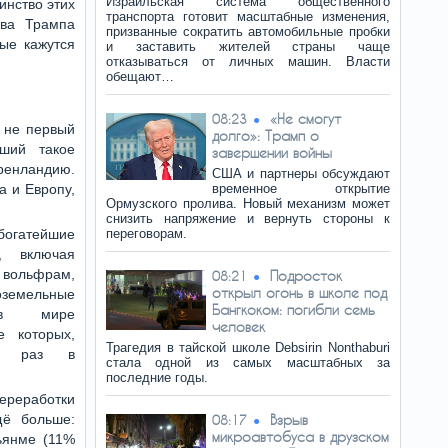
Израильская система общественного
инство этих
транспорта готовит масштабные изменения,
ова Трампа
призванные сократить автомобильные пробки
ые кажутся
и заставить жителей страны чаще
отказываться от личных машин. Власти
обещают…
«Не смогут
08:23
 не первый
долго»: Трамп о
вший такое
завершении войны
енландию.
США и партнеры обсуждают
а и Европу,
временное открытие
Ормузского пролива. Новый механизм может
снизить напряжение и вернуть стороны к
богатейшие
переговорам.
, включая
 вольфрам,
Подросток
08:21
открыл огонь в школе под
коземельные
Бангкоком: погибли семь
 в мире
человек
е которых,
Трагедия в тайской школе Debsirin Nonthaburi
ак раз в
стала одной из самых масштабных за
последние годы.
ереработки
щё больше:
Взрыв
08:17
микроавтобуса в друзском
ьянме (11%