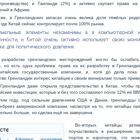
производства) и Таиланде (2%) и активно скупает права на 
ений в Африке.
же, в Гренландских запасах очень велика доля тяжёлых редк
 где Китай сейчас контролирует почти 100% рынка.
земельные элементы незаменимы в в компьютерной и
нности, и Китай очень активно использует свою мон
е для политического давления.
 разработки гренландских месторождений могло бы ослабить
, но есть одна проблема: права на их разработку в Гренланди
китайские государственные компании, и, хотя до дела пока
тво Гренландии интерес китайцев к своим минералам только привет
Гренландия даже открыла представительство в Китае, чтобы пр
айские инвестиции, которые и без того составляют почти 12% её ВВ
лом году, под сильным давлением США и Дании, гренландцы с
нбреез американской компании, несмотря на то, что китайцы пр
тельно больше, но сделка ещё не завершена.
Во-вторых, китайцы акти
ксте
поучаствовать в расширении гр
портов и аэропортов, что мож
ай - Африка: долговая