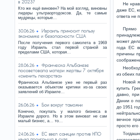
в 2023?
Не нрав
Кто же ещё виновен? На мой взгляд, виновны
даже ЕС, к
лидеры ультраортодоксов. Да, те самые
ответа не 
мудрецы, которые…
Прямо 
Израиль приносит пользу
30.06.26
принадлежи
экономике и безопасности США
может дела
После получения первого самолета в 1969
году Израиль стал первой страной за
года ЕС в
пределами США, которая…
причины пр
соображени
Франческа Альбанезе
28.06.26
Необход
посоветовала матери жертвы 7 октября
из обеих п
«сменить лекарства»
Новой я
Франческа Альбанезе уже не первый раз
оказывается объектом критики из-за своих
купить Гр
заявлений об Израиле…
давно, пр
Дании о по
Бои вокруг таможни
26.06.26
до 1951 го
Конечно, покупать у малого бизнеса в
нейтрально
Израиле дорого. Но в этом виноват не сам
вечное пра
малый бизнес, а… то…
просто его
Тогдаш
ЕС ввел санкции против НПО
24.06.26
из-за проигрыша в суде
согласилос