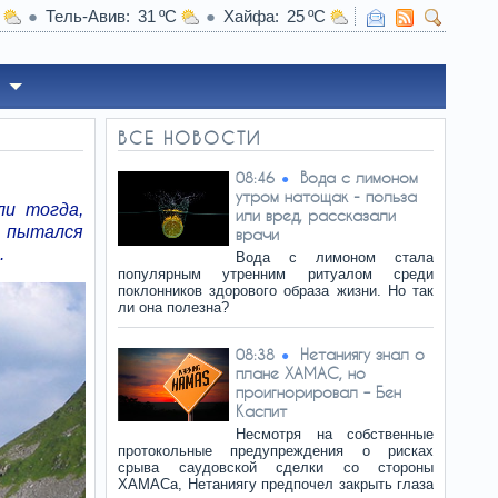
Тель-Авив
31
Хайфа
25
8:38
Нетаниягу знал о плане ХАМАС, но проигнорировал – Бен
ВСЕ НОВОСТИ
Вода с лимоном
08:46
утром натощак - польза
ли тогда,
или вред, рассказали
е пытался
врачи
.
Вода с лимоном стала
популярным утренним ритуалом среди
поклонников здорового образа жизни. Но так
ли она полезна?
Нетаниягу знал о
08:38
плане ХАМАС, но
проигнорировал – Бен
Каспит
Несмотря на собственные
протокольные предупреждения о рисках
срыва саудовской сделки со стороны
ХАМАСа, Нетаниягу предпочел закрыть глаза