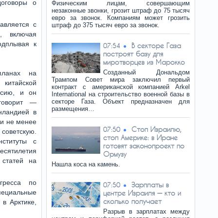
договоры о
Физическим лицам, совершающим
незаконные звонки, грозит штраф до 75 тысяч
евро за звонок. Компаниям может грозить
авляется с
штраф до 375 тысяч евро за звонок.
и, включая
одплывая к
В секторе Газа
07:54
построят базу для
миротворцев из Марокко
Созданный Дональдом
планах на
Трампом Совет мира заключил первый
 китайской
контракт с американской компанией Arkel
ссию, и он
International на строительство военной базы в
секторе Газа. Объект предназначен для
говорит —
размещения…
нландией в
 и не менее
Стоп Израилю,
07:50
 советскую.
стоп Америке: в Иране
нституты с
готовят законопроект по
ятилетия
Ормузу
 статей на
Нашла коса на камень.
нгресса по
Зарплаты в
07:50
ециальные
центре Израиля — кто и
сколько получает
в Арктике,
Разрыв в зарплатах между