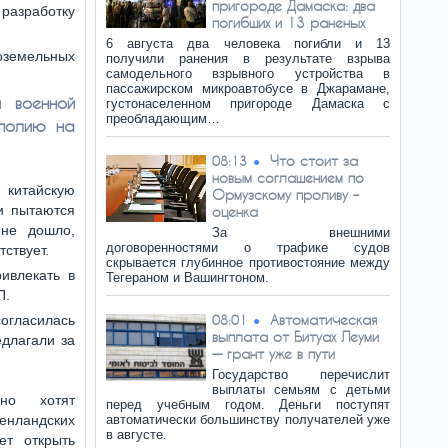
пригороде Дамаска: два
разработку
погибших и 13 раненых
6 августа два человека погибли и 13
оземельных
получили ранения в результате взрыва
самодельного взрывного устройства в
пассажирском микроавтобусе в Джарамане,
 военной
густонаселенном пригороде Дамаска с
преобладающим…
ополию на
Что стоит за
08:13
новым соглашением по
 китайскую
Ормузскому проливу –
и пытаются
оценка
 не дошло,
За внешними
договоренностями о трафике судов
ствует.
скрывается глубинное противостояние между
ивлекать в
Тегераном и Вашингтоном.
П.
Автоматическая
огласилась
08:01
выплата от Битуах Леуми
едлагали за
— грант уже в пути
Государство перечислит
выплаты семьям с детьми
вно хотят
перед учебным годом. Деньги поступят
енландских
автоматически большинству получателей уже
в августе.
ет открыть