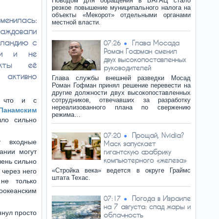
Поводом для обращения в БАГАЦ стало
резкое повышение муниципального налога на
объекты «Мекорот» отдельными органами
енилась:
местной власти.
аждовали
нландию с
Глава Мосада
07:26
Роман Гофман сменил
ами и не
двух высокопоставленных
екты её
руководителей
 активно
Глава службы внешней разведки Мосад
Роман Гофман принял решение перевести на
другие должности двух высокопоставленных
 что и с
сотрудников, отвечавших за разработку
нереализованного плана по свержению
Панамским
режима…
шло сильно
Прощай, Nvidia?
07:20
т входные
Маск запускает
лании могут
гигантскую фабрику
компьютерного «железа»
чень сильно
«Стройка века» ведется в округе Граймс
 через него
штата Техас.
 не только
оокеанским
Погода в Израиле
07:17
на 7 августа: спад жары и
янул просто
облачность