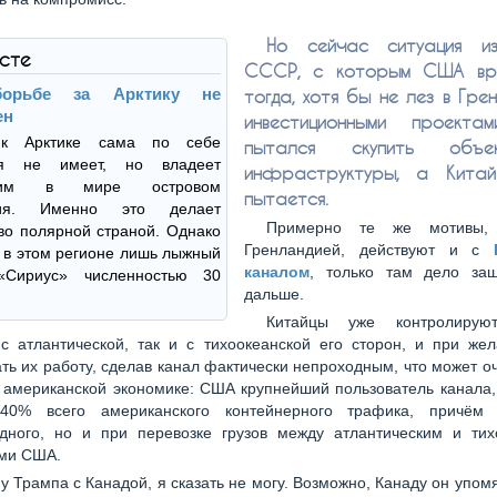
Но сейчас ситуация изм
ксте
СССР, с которым США вр
орьбе за Арктику не
тогда, хотя бы не лез в Гре
ен
инвестиционными проект
к Арктике сама по себе
пытался скупить объ
ия не имеет, но владеет
инфраструктуры, а Китай
йшим в мире островом
пытается.
дия. Именно это делает
Примерно те же мотивы,
во полярной страной. Однако
Гренландией, действуют и с
ь в этом регионе лишь лыжный
каналом
, только там дело за
«Сириус» численностью 30
дальше.
Китайцы уже контролирую
с атлантической, так и с тихоокеанской его сторон, и при же
ть их работу, сделав канал фактически непроходным, что может о
 американской экономике: США крупнейший пользователь канала,
40% всего американского контейнерного трафика, причём
дного, но и при перевозке грузов между атлантическим и тих
ми США.
 у Трампа с Канадой, я сказать не могу. Возможно, Канаду он упом