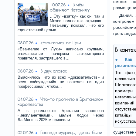
сможет по
В чём
10.07.26
размещени
обвиняют Нетаниягу
Дания, 
…Эту «взятку» как он, так и
Мозес полностью отрицают.
контролем
Нетаниягу показал, что его
российски
единственной целью…
гренландск
«Евангелие» от Луки
08.07.26
«Евангелие от Луки» написано крупным,
В конте
размашистым почерком авторитарного
правителя, застрявшего в…
Как
резинов
В двух словах
06.07.26
Тот факт
Выяснилось, что из всех «доказательств» и
нескольк
всех «обсуждений» не нашелся ни один
Шелковог
профессионал, чтобы…
пример
негатив
Что-то прогнило в Британском
04.07.26
компани
королевстве
отсутств
А в реальности Британия заполнена
китайцы
«инопланетянами», малые лодки через
Ла‑Манш в 2025‑м принесли…
искусство
существенн
Господа мудрецы, где вы были
02.07.26