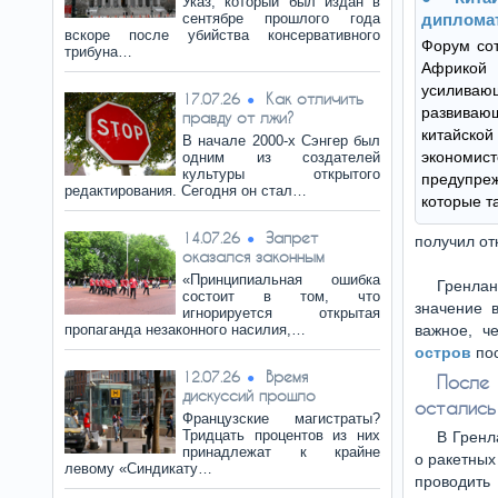
Указ, который был издан в
сентябре прошлого года
диплома
вскоре после убийства консервативного
Форум сот
трибуна…
Африкой
усилив
Как отличить
17.07.26
развива
правду от лжи?
китайск
В начале 2000-х Сэнгер был
эконом
одним из создателей
культуры открытого
предупре
редактирования. Сегодня он стал…
которые та
Запрет
14.07.26
получил от
оказался законным
«Принципиальная ошибка
Гренла
состоит в том, что
значение 
игнорируется открытая
пропаганда незаконного насилия,…
важное, ч
остров
пос
Время
12.07.26
После 
дискуссий прошло
остались
Французские магистраты?
Тридцать процентов из них
В Гренл
принадлежат к крайне
о ракетных
левому «Синдикату…
проводить