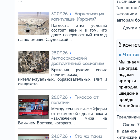
…
тысячами п
“эксперто
Нормализация
30.07.26
желанием 
капитуляции Израиля?
авторам б
Наглость этих условий
Другим 
состоит ещё и в том, что
даже поверхностный взгляд
на положение Саудовской…
В конте
28.07.26
Что та
Англосаксонский
Мы знаем,
деструктивный социализм
виноград
Британия руками своих
льдами 
политических,
интеллектуальных, образовательных элит и
ярмарки
синдиката…
пригодна 
шведские
Пикассо от
26.07.26
пройдя
политики
Балтийско
Между тем на пике эйфории
от возможной сделки века и
Гренланди
«заключения мира на
Ближнем Востоке, которого…
Около 7
в данное 
Кто же такие
24.07.26
китайские