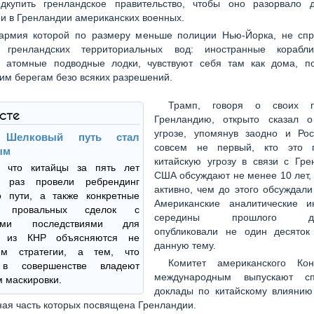
дкупить гренландское правительство, чтобы оно разорвало 
и в Гренландии американских военных.
армия которой по размеру меньше полиции Нью-Йорка, не спр
 гренландских территориальных вод: иностранные корабл
е атомные подводные лодки, чувствуют себя там как дома, п
им берегам безо всяких разрешений.
Трамп, говоря о своих 
ксте
Гренландию, открыто сказал о
угрозе, упомянув заодно и Ро
 Шелковый путь стал
совсем не первый, кто это 
ым
китайскую угрозу в связи с Гре
, что китайцы за пять лет
США обсуждают не менее 10 лет,
о раз провели ребрендинг
активно, чем до этого обсуждали
о пути, а также конкретные
Американские аналитические и
ы провальных сделок с
середины прошлого дес
ными последствиями для
опубликовали не один десяток
й из КНР объясняются не
данную тему.
ием стратегии, а тем, что
Комитет американского Ко
 в совершенстве владеют
международным выпускают сп
м маскировки.
доклады по китайскому влиянию 
ая часть которых посвящена Гренландии.