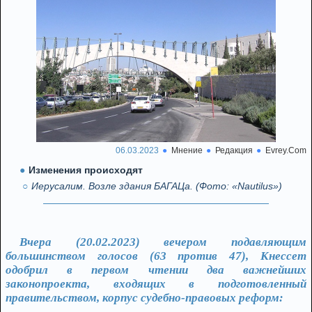
06.03.2023
Мнение
Редакция
Evrey.Com
Изменения происходят
Иерусалим. Возле здания БАГАЦа. (Фото: «Nautilus»)
Вчера (20.02.2023) вечером подавляющим
большинством голосов (63 против 47), Кнессет
одобрил в первом чтении два важнейших
законопроекта, входящих в подготовленный
правительством, корпус судебно-правовых реформ: