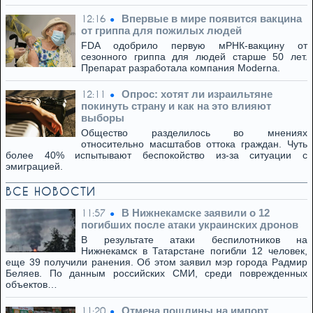
Впервые в мире появится вакцина
12:16
от гриппа для пожилых людей
FDA одобрило первую мРНК-вакцину от
сезонного гриппа для людей старше 50 лет.
Препарат разработала компания Moderna.
Опрос: хотят ли израильтяне
12:11
покинуть страну и как на это влияют
выборы
Общество разделилось во мнениях
относительно масштабов оттока граждан. Чуть
более 40% испытывают беспокойство из-за ситуации с
эмиграцией.
ВСЕ НОВОСТИ
В Нижнекамске заявили о 12
11:57
погибших после атаки украинских дронов
В результате атаки беспилотников на
Нижнекамск в Татарстане погибли 12 человек,
еще 39 получили ранения. Об этом заявил мэр города Радмир
Беляев. По данным российских СМИ, среди поврежденных
объектов…
Отмена пошлины на импорт
11:20