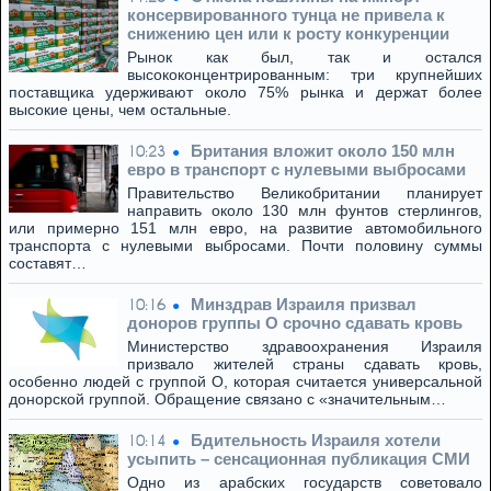
консервированного тунца не привела к
снижению цен или к росту конкуренции
Рынок как был, так и остался
высококонцентрированным: три крупнейших
поставщика удерживают около 75% рынка и держат более
высокие цены, чем остальные.
Британия вложит около 150 млн
10:23
евро в транспорт с нулевыми выбросами
Правительство Великобритании планирует
направить около 130 млн фунтов стерлингов,
или примерно 151 млн евро, на развитие автомобильного
транспорта с нулевыми выбросами. Почти половину суммы
составят…
Минздрав Израиля призвал
10:16
доноров группы O срочно сдавать кровь
Министерство здравоохранения Израиля
призвало жителей страны сдавать кровь,
особенно людей с группой O, которая считается универсальной
донорской группой. Обращение связано с «значительным…
Бдительность Израиля хотели
10:14
усыпить – сенсационная публикация СМИ
Одно из арабских государств советовало