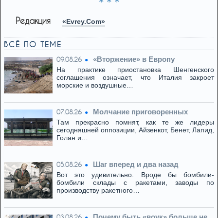
* * *
Редакция
«Evrey.Com»
ВСЁ ПО ТЕМЕ
«Вторжение» в Европу
09.08.26
На практике приостановка Шенгенского
соглашения означает, что Италия закроет
морские и воздушные…
Молчание приговоренных
07.08.26
Там прекрасно помнят, как те же лидеры
сегодняшней оппозиции, Айзенкот, Бенет, Лапид,
Голан и…
Шаг вперед и два назад
05.08.26
Вот это удивительно. Вроде бы бомбили-
бомбили склады с ракетами, заводы по
производству ракетного…
Почему быть «воук» больше не
03.08.26