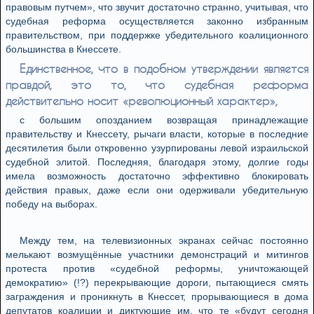
правовым путчем», что звучит достаточно странно, учитывая, что
судебная реформа осуществляется законно избранным
правительством, при поддержке убедительного коалиционного
большинства в Кнессете.
Единственное, что в подобном утверждении является
правдой, это то, что судебная реформа
действительно носит «революционный характер»,
с большим опозданием возвращая принадлежащие
правительству и Кнессету, рычаги власти, которые в последние
десятилетия были откровенно узурпированы левой израильской
судебной элитой. Последняя, благодаря этому, долгие годы
имела возможность достаточно эффективно блокировать
действия правых, даже если они одерживали убедительную
победу на выборах.
Между тем, на телевизионных экранах сейчас постоянно
мелькают возмущённые участники демонстраций и митингов
протеста против «судебной реформы, уничтожающей
демократию» (!?) перекрывающие дороги, пытающиеся смять
заграждения и проникнуть в Кнессет, прорывающиеся в дома
депутатов коалиции и диктующие им, что те «будут сегодня