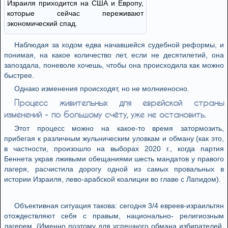
Израиля приходится на США и Европу,
которые сейчас переживают
экономический спад.
Наблюдая за ходом едва начавшейся судебной реформы, и
понимая, на какое количество лет, если не десятилетий, она
запоздала, поневоле хочешь, чтобы она происходила как можно
быстрее.
Однако изменения происходят, но не молниеносно.
Процесс живительных для еврейской страны
изменений - по большому счёту, уже не остановить.
Этот процесс можно на какое-то время затормозить,
прибегая к различным жульническим уловкам и обману (как это,
в частности, произошло на выборах 2020 г., когда партия
Беннета украв лживыми обещаниями шесть мандатов у правого
лагеря, расчистила дорогу одной из самых провальных в
истории Израиля, лево-арабской коалиции во главе с Лапидом).
Объективная ситуация такова: сегодня 3/4 евреев-израильтян
отождествляют себя с правым, национально- религиозным
лагерем. (Именно поэтому для успешного обмана избирателей,