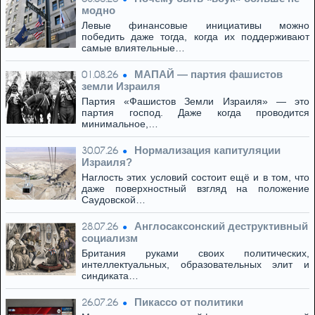
модно
Левые финансовые инициативы можно
победить даже тогда, когда их поддерживают
самые влиятельные…
МАПАЙ — партия фашистов
01.08.26
земли Израиля
Партия «Фашистов Земли Израиля» — это
партия господ. Даже когда проводится
минимальное,…
Нормализация капитуляции
30.07.26
Израиля?
Наглость этих условий состоит ещё и в том, что
даже поверхностный взгляд на положение
Саудовской…
Англосаксонский деструктивный
28.07.26
социализм
Британия руками своих политических,
интеллектуальных, образовательных элит и
синдиката…
Пикассо от политики
26.07.26