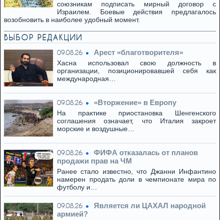
союзникам подписать мирный договор с
Израилем. Боевые действия предлагалось
возобновить в наиболее удобный момент.
ВЫБОР РЕДАКЦИИ
Арест «благотворителя»
09.08.26
Хасна использовал свою должность в
организации, позиционировавшей себя как
международная…
«Вторжение» в Европу
09.08.26
На практике приостановка Шенгенского
соглашения означает, что Италия закроет
морские и воздушные…
ФИФА отказалась от планов
09.08.26
продажи прав на ЧМ
Ранее стало известно, что Джанни Инфантино
намерен продать доли в чемпионате мира по
футболу и…
Является ли ЦАХАЛ народной
09.08.26
армией?