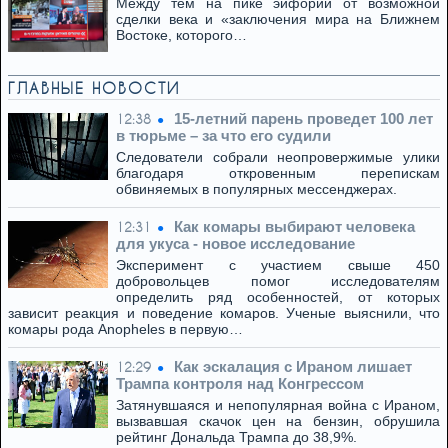
Между тем на пике эйфории от возможной
сделки века и «заключения мира на Ближнем
Востоке, которого…
ГЛАВНЫЕ НОВОСТИ
15-летний парень проведет 100 лет
12:38
в тюрьме – за что его судили
Следователи собрали неопровержимые улики
благодаря откровенным перепискам
обвиняемых в популярных мессенджерах.
Как комары выбирают человека
12:31
для укуса - новое исследование
Эксперимент с участием свыше 450
добровольцев помог исследователям
определить ряд особенностей, от которых
зависит реакция и поведение комаров. Ученые выяснили, что
комары рода Anopheles в первую…
Как эскалация с Ираном лишает
12:29
Трампа контроля над Конгрессом
Затянувшаяся и непопулярная война с Ираном,
вызвавшая скачок цен на бензин, обрушила
рейтинг Дональда Трампа до 38,9%.