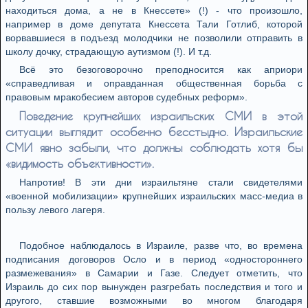
находиться дома, а не в Кнессете» (!) - что произошло,
например в доме депутата Кнессета Тали Готлиб, которой
ворвавшиеся в подъезд молодчики не позволили отправить в
школу дочку, страдающую аутизмом (!). И т.д.
Всё это безоговорочно преподносится как априори
«справедливая и оправданная общественная борьба с
правовым мракобесием авторов судебных реформ».
Поведение крупнейших израильских СМИ в этой
ситуации выглядит особенно бесстыдно. Израильские
СМИ явно забыли, что должны соблюдать хотя бы
«видимость объективности».
Напротив! В эти дни израильтяне стали свидетелями
«военной мобилизации» крупнейших израильских масс-медиа в
пользу левого лагеря.
Подобное наблюдалось в Израиле, разве что, во времена
подписания договоров Осло и в период «одностороннего
размежевания» в Самарии и Газе. Следует отметить, что
Израиль до сих пор вынужден разгребать последствия и того и
другого, ставшие возможными во многом благодаря