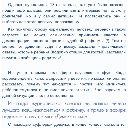
Однако журналисты 13-го канала, как уже было сказано,
пошли ещё дальше: они решили взять интервью не только у
родителей, но и у самих детишек. Не постеснялись они и
выбрать для этого девочку- первоклашку.
Как понятно любому нормальному человеку, ребёнок в таком
возрасте не может осмысленно принимать участие в
демонстрации протеста против судебной реформы (!) Тем не
менее, от девочки, судя по всему, ожидали «правильные»
ответы, которые ребенка (подобно стишку для гостей), заставили
выучить «любящие» родители!
И тут в прямом телеэфире случился конфуз. Когда
корреспонденты канала спросили у девочки, не может ли она им
рассказать, почему тут находится и против чего митингует,
ребёнок смутился и не смог ничего ответить. Что, впрочем, в
данной ситуации вполне естественно.
И тогда журналистка канала не нашла ничего
лучшего, как... наклониться к ребёнку, и прямо в эфире
подсказать ему на ухо: «Демократия!!!».
С помощью суфлерши девочка, в конце концов, сказала то,