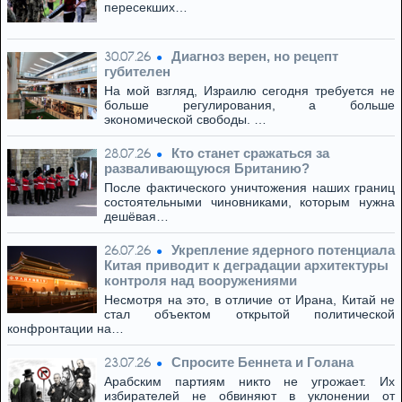
пересекших…
Диагноз верен, но рецепт
30.07.26
губителен
На мой взгляд, Израилю сегодня требуется не
больше регулирования, а больше
экономической свободы. …
Кто станет сражаться за
28.07.26
разваливающуюся Британию?
После фактического уничтожения наших границ
состоятельными чиновниками, которым нужна
дешёвая…
Укрепление ядерного потенциала
26.07.26
Китая приводит к деградации архитектуры
контроля над вооружениями
Несмотря на это, в отличие от Ирана, Китай не
стал объектом открытой политической
конфронтации на…
Спросите Беннета и Голана
23.07.26
Арабским партиям никто не угрожает. Их
избирателей не обвиняют в уклонении от