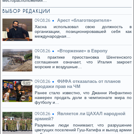
месторасположения…
ВЫБОР РЕДАКЦИИ
Арест «благотворителя»
09.08.26
Хасна использовал свою должность в
организации, позиционировавшей себя как
международная…
«Вторжение» в Европу
09.08.26
На практике приостановка Шенгенского
соглашения означает, что Италия закроет
морские и воздушные…
ФИФА отказалась от планов
09.08.26
продажи прав на ЧМ
Ранее стало известно, что Джанни Инфантино
намерен продать доли в чемпионате мира по
футболу и…
Является ли ЦАХАЛ народной
09.08.26
армией?
Разумные люди понимают, что разрушение
цветущих поселений Гуш-Катифа и выход армии