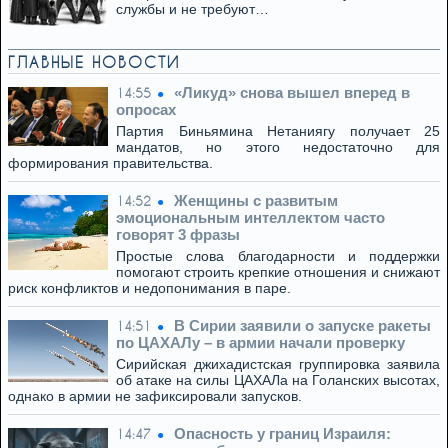
службы и не требуют…
ГЛАВНЫЕ НОВОСТИ
«Ликуд» снова вышел вперед в
14:55
опросах
Партия Биньямина Нетаниягу получает 25
мандатов, но этого недостаточно для
формирования правительства.
Женщины с развитым
14:52
эмоциональным интеллектом часто
говорят 3 фразы
Простые слова благодарности и поддержки
помогают строить крепкие отношения и снижают
риск конфликтов и недопонимания в паре.
В Сирии заявили о запуске ракеты
14:51
по ЦАХАЛу – в армии начали проверку
Сирийская джихадистская группировка заявила
об атаке на силы ЦАХАЛа на Голанских высотах,
однако в армии не зафиксировали запусков.
Опасность у границ Израиля:
14:47