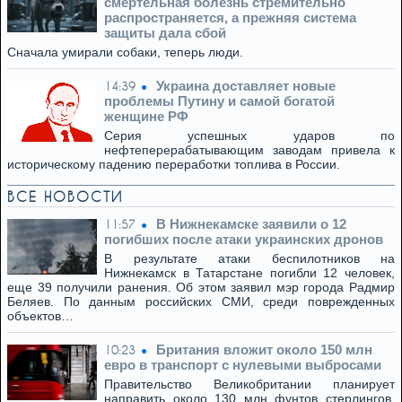
смертельная болезнь стремительно
распространяется, а прежняя система
защиты дала сбой
Сначала умирали собаки, теперь люди.
Украина доставляет новые
14:39
проблемы Путину и самой богатой
женщине РФ
Серия успешных ударов по
нефтеперерабатывающим заводам привела к
историческому падению переработки топлива в России.
ВСЕ НОВОСТИ
В Нижнекамске заявили о 12
11:57
погибших после атаки украинских дронов
В результате атаки беспилотников на
Нижнекамск в Татарстане погибли 12 человек,
еще 39 получили ранения. Об этом заявил мэр города Радмир
Беляев. По данным российских СМИ, среди поврежденных
объектов…
Британия вложит около 150 млн
10:23
евро в транспорт с нулевыми выбросами
Правительство Великобритании планирует
направить около 130 млн фунтов стерлингов,