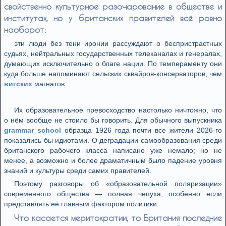
свойственно культурное разочарование в обществе и
институтах, но у британских правителей всё ровно
наоборот:
эти люди без тени иронии рассуждают о беспристрастных
судьях, нейтральных государственных телеканалах и генералах,
думающих исключительно о благе нации. По темпераменту они
куда больше напоминают сельских сквайров-консерваторов, чем
вигских
магнатов.
Их образовательное превосходство настолько ничтожно, что
о нём вообще не стоило бы говорить. Для обычного выпускника
grammar school
образца 1926 года почти все жители 2026-го
показались бы идиотами. О деградации самообразования среди
британского рабочего класса написано уже немало; но не
менее, а возможно и более драматичным было падение уровня
знаний и культуры среди самих правителей.
Поэтому разговоры об «образовательной поляризации»
современного общества — полная чепуха, особенно если
представлять её главным фактором политики.
Что касается меритократии, то Британия последние