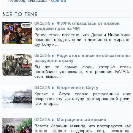
Перевод: «Nautilus» /
OpenAI
ВСЁ ПО ТЕМЕ
ФИФА отказалась от планов
09.08.26
продажи прав на ЧМ
Ранее стало известно, что Джанни Инфантино
намерен продать доли в чемпионате мира по
футболу и…
Ради этого вовсе не обязательно
06.08.26
разрушать страну
Вы же те самые люди, которые столь
настойчиво утверждают, что решения БАГАЦа
стоят выше…
Вторжение в Сеуту
04.08.26
Кризис в Сеуте словно раскалённый нож
разрезает эту диктатуру кастрированной речи.
Кто теперь…
Миграционный кризис
02.08.26
Власти Испании заявили, что постараются как
можно скорее выдворить лиц, незаконно