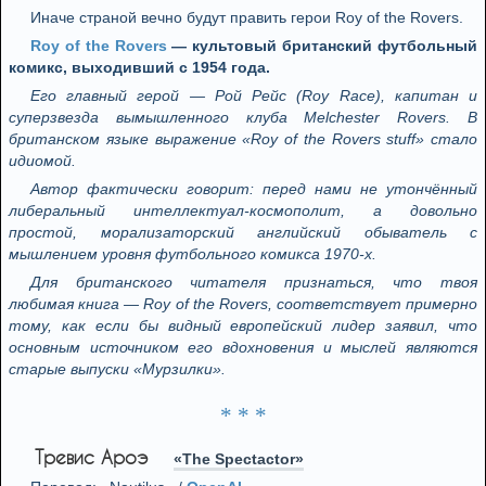
Иначе страной вечно будут править герои Roy of the Rovers.
Roy of the Rovers
— культовый британский футбольный
комикс, выходивший с 1954 года.
Его главный герой — Рой Рейс (Roy Race), капитан и
суперзвезда вымышленного клуба Melchester Rovers. В
британском языке выражение «Roy of the Rovers stuff» стало
идиомой.
Автор фактически говорит: перед нами не утончённый
либеральный интеллектуал-космополит, а довольно
простой, морализаторский английский обыватель с
мышлением уровня футбольного комикса 1970-х.
Для британского читателя признаться, что твоя
любимая книга — Roy of the Rovers, соответствует примерно
тому, как если бы видный европейский лидер заявил, что
основным источником его вдохновения и мыслей являются
старые выпуски «Мурзилки».
* * *
Тревис Ароэ
«The Spectactor»