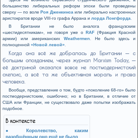
большинство либеральных реформ эпохи были проведены
сверху — по воле
Роя Дженкинса
или либерально настроенных
аристократов вроде VIII-го графа Аррана и
лорда Лонгфорда
.
В Британии не было аналога французским
«шестидесятникам», не говоря уже о
RAF
(Фракция Красной
армии) или американских
Weathermen
. Не было здесь и
полноценной
«Новой левой»
.
Когда она всё же добралась до Британии — с
большим опозданием, через журнал Marxism Today, —
её доктриной оказался вовсе не постмодернистский
скепсис, а всё та же объективная мораль и права
человека.
Вообще, представление о том, будто «поколение 68-го» было
постмодернистским, ошибочно; но в Британии, в отличие от
США или Франции, не существовало даже попытки изображать
подобное.
В контексте
Королевство, каким
разобщённым оно ещё не было