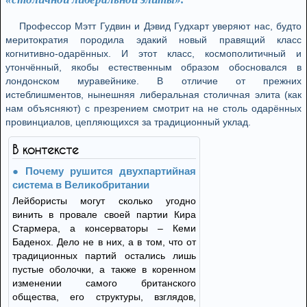
Профессор Мэтт Гудвин и Дэвид Гудхарт уверяют нас, будто
меритократия породила эдакий новый правящий класс
когнитивно-одарённых. И этот класс, космополитичный и
утончённый, якобы естественным образом обосновался в
лондонском муравейнике. В отличие от прежних
истеблишментов, нынешняя либеральная столичная элита (как
нам объясняют) с презрением смотрит на не столь одарённых
провинциалов, цепляющихся за традиционный уклад.
В контексте
Почему рушится двухпартийная
система в Великобритании
Лейбористы могут сколько угодно
винить в провале своей партии Кира
Стармера, а консерваторы – Кеми
Баденох. Дело не в них, а в том, что от
традиционных партий остались лишь
пустые оболочки, а также в коренном
изменении самого британского
общества, его структуры, взглядов,