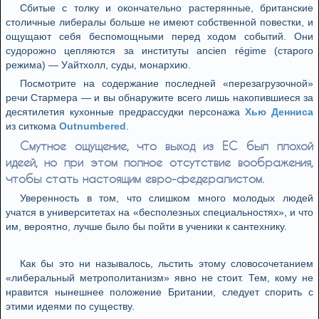
Сбитые с толку и окончательно растерянные, британские
столичные либералы больше не имеют собственной повестки, и
ощущают себя беспомощными перед ходом событий. Они
судорожно цепляются за институты ancien régime (старого
режима) — Уайтхолл, суды, монархию.
Посмотрите на содержание последней «перезагрузочной»
речи Стармера — и вы обнаружите всего лишь накопившиеся за
десятилетия кухонные предрассудки персонажа
Хью Денниса
из ситкома
Outnumbered
.
Смутное ощущение, что выход из ЕС был плохой
идеей, но при этом полное отсутствие воображения,
чтобы стать настоящим евро-федералистом.
Уверенность в том, что слишком много молодых людей
учатся в университетах на «бесполезных специальностях», и что
им, вероятно, лучше было бы пойти в ученики к сантехнику.
Как бы это ни называлось, льстить этому словосочетанием
«либеральный метрополитанизм» явно не стоит. Тем, кому не
нравится нынешнее положение Британии, следует спорить с
этими идеями по существу.