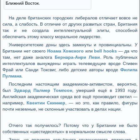
Ближний Восток.
На деле британских городских либералов отличает вовсе не
сила, а слабость. В отличие от других развитых стран, Британия
так и не создала интеллектуальной элиты, способной
обеспечить этому классу моральное лидерство.
Университетские доны здесь замкнуты и провинциальны. У
Британии нет своего
Ноама Хомского
или
bell hooks
— да что
там, нет даже аналога
Бернара-Анри Леви
. Роль публичных
интеллектуалов вынуждены играть телеведущие вроде Стивен
Фрай или Санди Токсвиг, либо детские авторы вроде
Филипа
Пулмана
.
Последним настоящим академиком-активистом, вероятно,
был
Эдвард Палмер Томпсон
, умерший ещё в 1993 году.
Английская академическая среда всё ещё производит светил —
например,
Квентин Скиннер
, — но это, как правило, фигуры
почти неземные, не склонные участвовать в делах нации.
Отчего так получилось? Потому что у Британии не было
собственных «шестидесятых» в нормальном смысле слова.
Здесь не возникло серьёзного студенческого движения, а