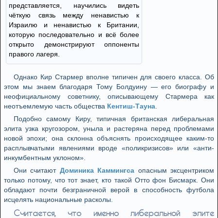
представляется, научились видеть
чёткую связь между ненавистью к
Израилю и ненавистью к Британии,
которую последовательно и всё более
открыто демонстрируют оппоненты
правого лагеря.
Однако Кир Стармер вполне типичен для своего класса. Об
этом мы знаем благодаря Тому Болдуину — его биографу и
неофициальному советнику, описывающему Стармера как
неотъемлемую часть общества
Кентиш-Тауна
.
Подобно самому Киру, типичная британская либеральная
элита узка кругозором, уныла и растеряна перед проблемами
новой эпохи; она склонна объяснять происходящее каким-то
расплывчатыми явлениями вроде «поликризисов» или «анти-
инкумбентным уклоном».
Они считают
Доминика Каммингса
опасным эксцентриком
только потому, что тот знает, кто такой Отто фон Бисмарк. Они
обладают почти безграничной верой в способность футбола
исцелять национальные расколы.
Считается, что именно либеральной элите