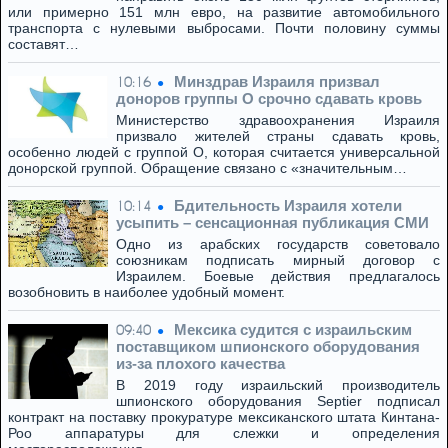
или примерно 151 млн евро, на развитие автомобильного
транспорта с нулевыми выбросами. Почти половину суммы
составят…
Минздрав Израиля призвал
10:16
доноров группы O срочно сдавать кровь
Министерство здравоохранения Израиля
призвало жителей страны сдавать кровь,
особенно людей с группой O, которая считается универсальной
донорской группой. Обращение связано с «значительным…
Бдительность Израиля хотели
10:14
усыпить – сенсационная публикация СМИ
Одно из арабских государств советовало
союзникам подписать мирный договор с
Израилем. Боевые действия предлагалось
возобновить в наиболее удобный момент.
Мексика судится с израильским
09:40
поставщиком шпионского оборудования
из-за плохого качества
В 2019 году израильский производитель
шпионского оборудования Septier подписал
контракт на поставку прокуратуре мексиканского штата Кинтана-
Роо аппаратуры для слежки и определения