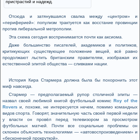
пристрастий и надежд.
Отсюда и затянувшаяся свалка между «центром» и
«периферией»: популизм трактуется как восстание провинции
против либеральной метрополии.
Эта схема сегодня воспринимается почти как аксиома.
Даже большинство писателей, академиков и политиков,
критикующих существующее положение вещей, всё равно
продолжают льстить британским правителям, изображая их
естественной элитой общества — сливками нации.
История Кира Стармера должна была бы похоронить этот
миф навсегда.
Стармер — предполагаемый рупор столичной элиты —
назвал своей любимой книгой футбольный комикс
Roy of the
Rovers
и, похоже, не интересуется нечем, помимо командных
видов спорта. Говорят, значительную часть своей первой недели
у власти он провёл перед телевизором за просмотром
футбольных матчей. Почти все социальные проблемы он
склонен объяснять технологиями — «автовоспроизведением» и
«бесконечной прокруткой».