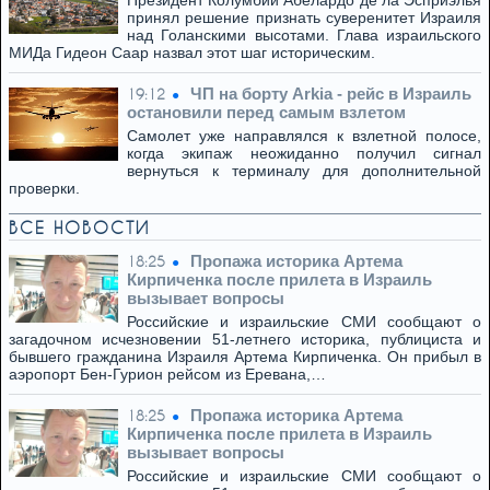
Президент Колумбии Абелардо де ла Эсприэлья
принял решение признать суверенитет Израиля
над Голанскими высотами. Глава израильского
МИДа Гидеон Саар назвал этот шаг историческим.
ЧП на борту Arkia - рейс в Израиль
19:12
остановили перед самым взлетом
Самолет уже направлялся к взлетной полосе,
когда экипаж неожиданно получил сигнал
вернуться к терминалу для дополнительной
проверки.
ВСЕ НОВОСТИ
Пропажа историка Артема
18:25
Кирпиченка после прилета в Израиль
вызывает вопросы
Российские и израильские СМИ сообщают о
загадочном исчезновении 51-летнего историка, публициста и
бывшего гражданина Израиля Артема Кирпиченка. Он прибыл в
аэропорт Бен-Гурион рейсом из Еревана,…
Пропажа историка Артема
18:25
Кирпиченка после прилета в Израиль
вызывает вопросы
Российские и израильские СМИ сообщают о