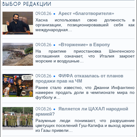
ВЫБОР РЕДАКЦИИ
Арест «благотворителя»
09.08.26
Хасна использовал свою должность в
организации, позиционировавшей себя как
международная…
«Вторжение» в Европу
09.08.26
На практике приостановка Шенгенского
соглашения означает, что Италия закроет
морские и воздушные…
ФИФА отказалась от планов
09.08.26
продажи прав на ЧМ
Ранее стало известно, что Джанни Инфантино
намерен продать доли в чемпионате мира по
футболу и…
Является ли ЦАХАЛ народной
09.08.26
армией?
Разумные люди понимают, что разрушение
цветущих поселений Гуш-Катифа и выход армии
из Газы привели…