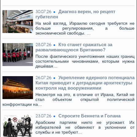
Диагноз верен, но рецепт
30.07.26
губителен
На мой взгляд, Израилю сегодня требуется не
больше регулирования, а больше
экономической свободы. …
Кто станет сражаться за
28.07.26
разваливающуюся Британию?
После фактического уничтожения наших границ
состоятельными чиновниками, которым нужна
дешёвая…
Укрепление ядерного потенциала
26.07.26
Китая приводит к деградации архитектуры
контроля над вооружениями
Несмотря на это, в отличие от Ирана, Китай не
стал объектом открытой политической
конфронтации на…
Спросите Беннета и Голана
23.07.26
Арабским партиям никто не угрожает. Их
избирателей не обвиняют в уклонении от
службы и не требуют…