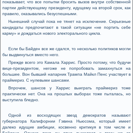
показывает, что все попытки бросить вызов внутри собственной
партии действующему президенту, идущему на второй срок, как
правило, оказывались безуспешными.
Нынешний случай пока не тянет на исключение. Серьезные
кандидаты предпочитают в такой ситуации «не портить себе
карму» и дождаться нового электорального цикла.
Если бы Байден все же сдался, то несколько политиков могли
бы выдвинуться вместо него.
Прежде всего это Камала Харрис. Просто потому, что будучи
вице-президентом, негоже не попробовать замахнуться на
большее. Вон бывший напарник Трампа Майкл Пенс участвует в
праймериз. С нулевыми шансами.
Впрочем, шансов у Харрис выиграть праймериз тоже
практически нет. Она на прошлых выборах тоже пыталась, но
выступила бледно.
Одной из восходящих звезд демократов называют
губернатора Калифорнии Гэвина Ньюсома, который имеет
далеко идущие амбиции, косвенно критикуя в том числе и