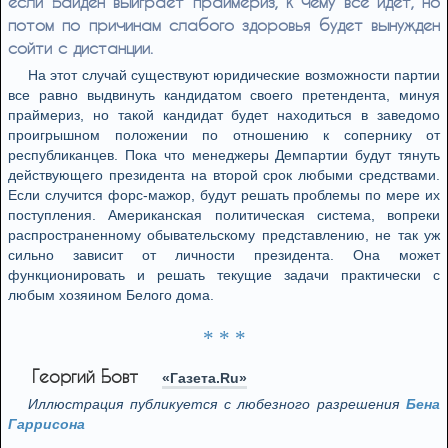
если Байден выиграет праймериз, к чему все идет, но
потом по причинам слабого здоровья будет вынужден
сойти с дистанции.
На этот случай существуют юридические возможности партии
все равно выдвинуть кандидатом своего претендента, минуя
праймериз, но такой кандидат будет находиться в заведомо
проигрышном положении по отношению к сопернику от
республиканцев. Пока что менеджеры Демпартии будут тянуть
действующего президента на второй срок любыми средствами.
Если случится форс-мажор, будут решать проблемы по мере их
поступления. Американская политическая система, вопреки
распространенному обывательскому представлению, не так уж
сильно зависит от личности президента. Она может
функционировать и решать текущие задачи практически с
любым хозяином Белого дома.
* * *
Георгий Бовт
«Газета.Ru»
Иллюстрация публикуется с любезного разрешения
Бена
Гаррисона