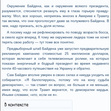
Окружение Байдена, как и окружение всякого президента,
разумеется, стесняется резануть ему в глаза горькую правду-
матку. Мол, все хорошо, неприязнь многих в Америке к Трампу
так велика, что они проголосуют даже за полуживого Байдена. В
чем, надо признать, есть доля истины.
А посему надо не рефлексировать по поводу возраста босса,
а смело идти вперед. К тому же окружение лидера тоже не хочет
терять свою работу — тут тоже все понятно.
Предвыборный штаб Байдена уже запустил предварительную
рекламную кампанию стоимостью 25 миллионов долларов,
которая включает в себя телевизионные ролики, на которых
показан энергичный и бодрый президент во время недавнего
почти 40-часового путешествия на Украину и обратно.
Сам Байден вполне уверен в своих силах и никуда уходить не
собирается. «Я баллотируюсь, потому что на кону судьба
демократии», — так ставит он вопрос, не больше и не меньше,
имея виду, что если Трамп вернется, то демократии кирдык.
Иными словами, «кто, если не я».
В контексте