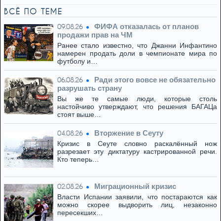
ВСЁ ПО ТЕМЕ
ФИФА отказалась от планов
09.08.26
продажи прав на ЧМ
Ранее стало известно, что Джанни Инфантино
намерен продать доли в чемпионате мира по
футболу и…
Ради этого вовсе не обязательно
06.08.26
разрушать страну
Вы же те самые люди, которые столь
настойчиво утверждают, что решения БАГАЦа
стоят выше…
Вторжение в Сеуту
04.08.26
Кризис в Сеуте словно раскалённый нож
разрезает эту диктатуру кастрированной речи.
Кто теперь…
Миграционный кризис
02.08.26
Власти Испании заявили, что постараются как
можно скорее выдворить лиц, незаконно
пересекших…