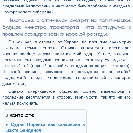
Байдена. Однако пока он явно выжидает, к тому же за
пределами Калифорнии у него могут быть проблемы с имиджем
«закоренелого либерала».
Некоторые с оптимизмом смотрят на политическое
будущее министра транспорта Пита Буттиджича, в
прошлом офицера военно-морской разведки.
Он как раз, в отличие от Харрис, на прошлых праймериз
выступил весьма неплохо. Отлично держится в телевизоре,
хорошо вообще держит политический удар. У нас, конечно,
посчитают его заведомо непроходным, поскольку Буттиджич —
открытый гей (первый таковой член администрации в истории).
По этой причине, возможно, он пользуется очень слабой
поддержкой среди чернокожих (традиционный электорат
демократов).
Однако американское общество сильно изменилось в
последние десятилетия в сторону терпимости, так что ничего
нельзя исключать.
В контексте
Судья Норейка как канарейка в
шахте Байденов