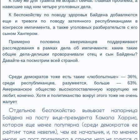
К тому же для Трампа не возраст сейчас главная проблема, а
нависшие над ним четыре уголовных дела.
К беспокойству по поводу здоровья Байдена добавляются
еще и тревоги по поводу затеянного республиканцами в
конгрессе импичмента, а также уголовных разбирательств с его
сыном Хантером.
Примерно половина американцев поддерживают
расследования в рамках дела об импичменте: какие такие
общие дела-делишки проворачивали отец и сын Байдены?
Давайте-ка посмотрим всей страной.
Среди демократов тоже есть такие «любопытные» — 36%,
среди республиканцев, разумеется, больше — 63%.
Американское общество высокопоставленную коррупцию не
любит, конечно. Хотя и политиканство вокруг этого тоже не очень
жалует.
Отдельное беспокойство вызывает напарница
Байдена на посту вице-президента Камала Харрис,
которая еще менее популярна (среди демократов ее
рейтинг тоже невелик), чем ее начальник, и, по мнению
многих, на пост президента в случае чего не годится, а