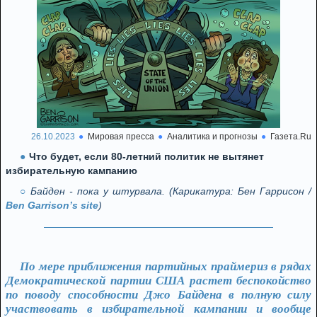
26.10.2023
Мировая пресса
Аналитика и прогнозы
Газета.Ru
Что будет, если 80-летний политик не вытянет
избирательную кампанию
Байден - пока у штурвала. (Карикатура: Бен Гаррисон /
Ben Garrison’s site
)
По мере приближения партийных праймериз в рядах
Демократической партии США растет беспокойство
по поводу способности Джо Байдена в полную силу
участвовать в избирательной кампании и вообще