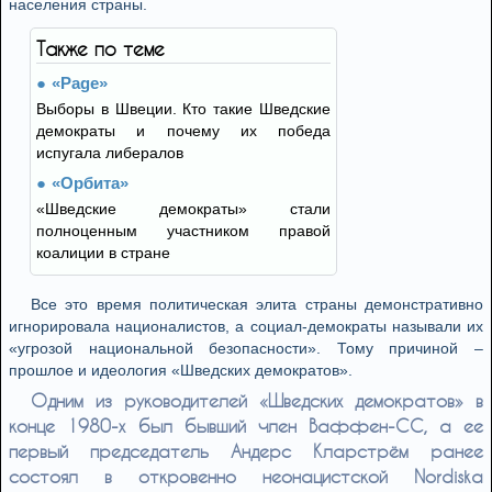
населения страны.
Также по теме
«Page»
Выборы в Швеции. Кто такие Шведские
демократы и почему их победа
испугала либералов
«Орбита»
«Шведские демократы» стали
полноценным участником правой
коалиции в стране
Все это время политическая элита страны демонстративно
игнорировала националистов, а социал-демократы называли их
«угрозой национальной безопасности». Тому причиной –
прошлое и идеология «Шведских демократов».
Одним из руководителей «Шведских демократов» в
конце 1980-х был бывший член Ваффен-СС, а ее
первый председатель Андерс Кларстрём ранее
состоял в откровенно неонацистской Nordiska