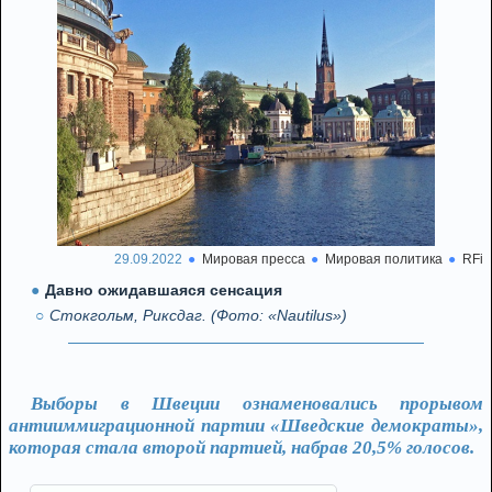
29.09.2022
Мировая пресса
Мировая политика
RFi
Давно ожидавшаяся сенсация
Стокгольм, Риксдаг. (Фото: «Nautilus»)
Выборы в Швеции ознаменовались прорывом
антииммиграционной партии «Шведские демократы»,
которая стала второй партией, набрав 20,5% голосов.