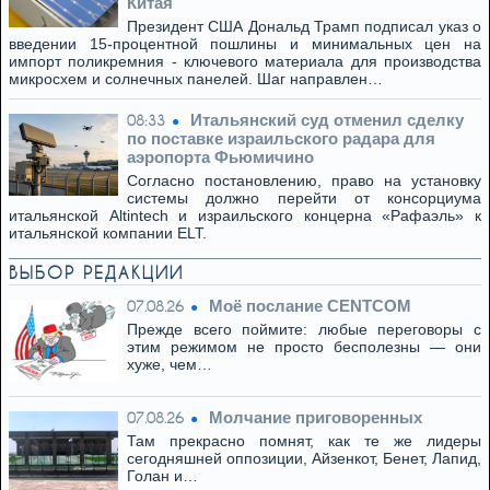
Китая
Президент США Дональд Трамп подписал указ о
введении 15-процентной пошлины и минимальных цен на
импорт поликремния - ключевого материала для производства
микросхем и солнечных панелей. Шаг направлен…
Итальянский суд отменил сделку
08:33
по поставке израильского радара для
аэропорта Фьюмичино
Согласно постановлению, право на установку
системы должно перейти от консорциума
итальянской Altintech и израильского концерна «Рафаэль» к
итальянской компании ELT.
ВЫБОР РЕДАКЦИИ
Моё послание CENTCOM
07.08.26
Прежде всего поймите: любые переговоры с
этим режимом не просто бесполезны — они
хуже, чем…
Молчание приговоренных
07.08.26
Там прекрасно помнят, как те же лидеры
сегодняшней оппозиции, Айзенкот, Бенет, Лапид,
Голан и…