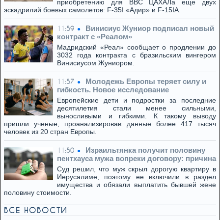
приобретению для ВВС ЦАХАЛа еще двух
эскадрилий боевых самолетов: F-35I «Адир» и F-15IA.
Винисиус Жуниор подписал новый
11:59
контракт с «Реалом»
Мадридский «Реал» сообщает о продлении до
3032 года контракта с бразильским вингером
Винисиусом Жуниором.
Молодежь Европы теряет силу и
11:57
гибкость. Новое исследование
Европейские дети и подростки за последние
десятилетия стали менее сильными,
выносливыми и гибкими. К такому выводу
пришли ученые, проанализировав данные более 417 тысяч
человек из 20 стран Европы.
Израильтянка получит половину
11:50
пентхауса мужа вопреки договору: причина
Суд решил, что муж скрыл дорогую квартиру в
Иерусалиме, поэтому ее включили в раздел
имущества и обязали выплатить бывшей жене
половину стоимости.
ВСЕ НОВОСТИ