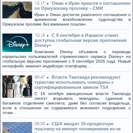
Оман и Иран пришли к соглашению
12:17
по Ормузскому проливу – СМИ
Иран и Оман достигли рамочного соглашения о
временном возобновлении судоходства в
Ормузском проливе без взимания пошлин.
C 9 сентября в Израиле станет
10:18
доступна глобальная версия приложения
Disney+
Компания Disney объявила о переводе
израильских пользователей стримингового сервиса Disney+ на
глобальную версию приложения с 9 сентября 2026 года. Новый
интерфейс заменит индийскую платформу…
Власти Таиланда рекомендуют
09:47
туристам использовать чемоданы с
сертифицированным замком TSA
С 16 октября авиационные власти Таиланда
смогут вскрывать чемоданы, сданные в
багажное отделение самолета, даже без согласия владельца,
если в отношении их содержимого возникнет подозрение с
точки…
США вводят 15-процентную
09:39
пошлину на импорт поликремния из-за