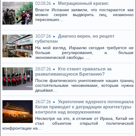
Миграционный кризис
02.08.26
Власти Испании заявили, что постараются как
можно скорее выдворить лиц, незаконно
пересекших…
Диагноз верен, но рецепт
30.07.26
губителен
На мой взгляд, Израилю сегодня требуется не
больше регулирования, а больше
экономической свободы. …
Кто станет сражаться за
28.07.26
разваливающуюся Британию?
После фактического уничтожения наших границ
состоятельными чиновниками, которым нужна
дешёвая…
Укрепление ядерного потенциала
26.07.26
Китая приводит к деградации архитектуры
контроля над вооружениями
Несмотря на это, в отличие от Ирана, Китай не
стал объектом открытой политической
конфронтации на…