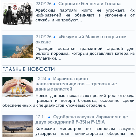
Спросите Беннета и Голана
23.07.26
Арабским партиям никто не угрожает. Их
избирателей не обвиняют в уклонении от
службы и не требуют…
«Безумный Макс» в открытом
21.07.26
океане
Франция остается транзитной страной для
белого порошка, который доставляют катера из
Атлантики.…
ГЛАВНЫЕ НОВОСТИ
Израиль теряет
12:24
налогоплательщиков — тревожные
данные властей
Новые данные показывают резкий рост отъезда
граждан и потери бюджета, особенно среди
обеспеченных и специалистов ключевых отраслей.
Одобрена закупка Израилем еще
12:11
двух эскадрилий F-35I и F-15IA
Комиссия министров по вопросам закупок
утвердила план министерства обороны по