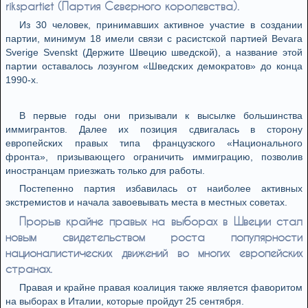
rikspartiet (Партия Северного королевства).
Из 30 человек, принимавших активное участие в создании
партии, минимум 18 имели связи с расистской партией Bevara
Sverige Svenskt (Держите Швецию шведской), а название этой
партии оставалось лозунгом «Шведских демократов» до конца
1990-х.
В первые годы они призывали к высылке большинства
иммигрантов. Далее их позиция сдвигалась в сторону
европейских правых типа французского «Национального
фронта», призывающего ограничить иммиграцию, позволив
иностранцам приезжать только для работы.
Постепенно партия избавилась от наиболее активных
экстремистов и начала завоевывать места в местных советах.
Прорыв крайне правых на выборах в Швеции стал
новым свидетельством роста популярности
националистических движений во многих европейских
странах.
Правая и крайне правая коалиция также является фаворитом
на выборах в Италии, которые пройдут 25 сентября.