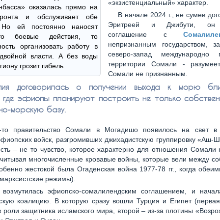
«экзистенциальный» характер.
нбасса» оказалась прямо на
В начале 2024 г., не сумев дог
ронта и обслуживает обе
Эритреей и Джибути, он 
 Но ей постоянно наносят
соглашение с
Сомалиле
о боевые действия, то
непризнанным государством, 
ость организовать работу в
северо-запад международно п
двойной власти. А без воды
территории Сомали - разумее
гиону грозит гибель.
Сомали не признанным.
ия договорилась о получении выхода к морю бл
 где эфиопы планируют построить не только собствен
нно-морскую базу.
-то правительство Сомали в Могадишо появилось на свет в 
фиопских войск, разгромивших джихадистскую группировку «Аш-
сть – не то чувство, которое характерно для отношения Сомали
читывая многочисленные кровавые войны, которые вели между со
обенно жестокой была Огаденская война 1977-78 гг., когда обеи
марксистские режимы).
 возмутилась эфиопско-сомалилендским соглашением, и начал
скую коалицию. В которую сразу вошли Турция и Египет (первая
в роли защитника исламского мира, второй – из-за плотины «Возро