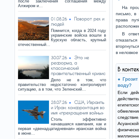
после заключения соглашения между
Алжиром и…
На про
письмо, в
Поворот рек и
01.08.26
права пут
людей
расположе
Помнится, когда в 2024 году
В отве
украинские войска вошли в
Курскую область, крупный
отказаться
отечественный…
вторгнутьс
в неловкое
Это не
30.07.26
реформа, а
классический
В конте
правительственный кризис
Грозит
Дело не в том, что
правительство недостаточно контролирует
воду?
ситуацию, а в том, что Зеленский…
Если дей
действите
США, Израиль
28.07.26
египетск
и Иран: конфронтация во
обмелен
имя «прекращения войны»
следств
Столь эффективно
Асуанск
начавшаяся кампания, как и
первая «двенадцатидневная» иранская война
физиче
в июне…
миллионно