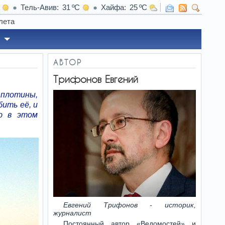
Тель-Авив
31
Хайфа
25
у отказа Ирана атаковать Израиль
АВТОР
Трифонов Евгений
плотины,
ить её, и
ю в этом
Евгений Трифонов - историк,
журналист
Постоянный автор «Ведомостей» и