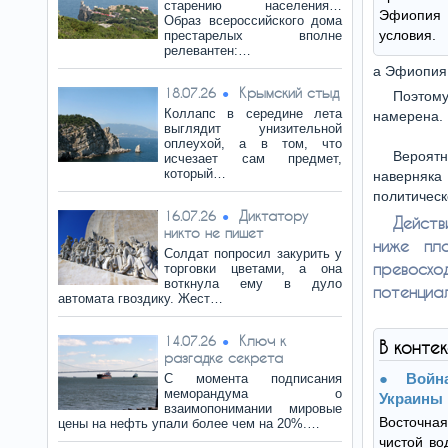
старению населения…
Эфиопия
Образ всероссийского дома
условия.
престарелых вполне
релевантен:…
а Эфиопия 
Крымский стыд
18.07.26
Поэтому
Коллапс в середине лета
намерена.
выглядит унизительной
оплеухой, а в том, что
Вероят
исчезает сам предмет,
который…
наверняка
политическ
Диктатору
16.07.26
Дейст
никто не пишет
ниже пл
Солдат попросил закурить у
превосх
торговки цветами, а она
воткнула ему в дуло
потенциал
автомата гвоздику. Жест…
Ключ к
14.07.26
В конте
разгадке секрета
Bойн
С момента подписания
меморандума о
Украины
взаимопонимании мировые
Восточная
цены на нефть упали более чем на 20%.…
чистой во