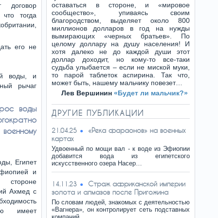
оставаться в стороне, и «мировое
 договор
сообщество», упиваясь своим
что тогда
благородством, выделяет около 800
обритании,
миллионов долларов в год на нужды
вымирающих «черных братьев». По
целому доллару на душу населения! И
ать его не
хотя далеко не до каждой души этот
доллар доходит, но кому-то все-таки
судьба улыбается – если не миской муки,
то парой таблеток аспирина. Так что,
ой воды, и
может быть, нашему мальчику повезет…
щный рычаг
Лев Вершинин
«Будет ли мальчик?»
брос воды
ДРУГИЕ ПУБЛИКАЦИИ
гократно
военному
«Река фараонов» на военных
21.04.25
картах
Удвоенный по мощи вал - к воде из Эфиопии
добавится вода из египетского
оды, Египет
искусственного озера Насер…
фиопией и
 стороне
Страж африканской империи
14.11.23
ий Ахмед с
золота и алмазов после Пригожина
бходимость
По словам людей, знакомых с деятельностью
«Вагнера», он контролирует сеть подставных
ю имеет
компаний,…