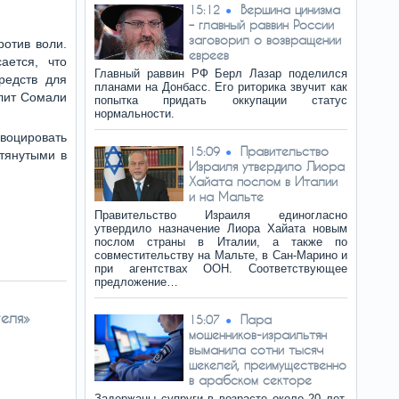
Вершина цинизма
15:12
– главный раввин России
заговорил о возвращении
ротив воли.
евреев
ается, что
Главный раввин РФ Берл Лазар поделился
редств для
планами на Донбасс. Его риторика звучит как
олит Сомали
попытка придать оккупации статус
нормальности.
воцировать
Правительство
15:09
тянутыми в
Израиля утвердило Лиора
Хайата послом в Италии
и на Мальте
Правительство Израиля единогласно
утвердило назначение Лиора Хайата новым
послом страны в Италии, а также по
совместительству на Мальте, в Сан-Марино и
при агентствах ООН. Соответствующее
предложение…
еля»
Пара
15:07
мошенников-израильтян
выманила сотни тысяч
шекелей, преимущественно
в арабском секторе
Задержаны супруги в возрасте около 20 лет,