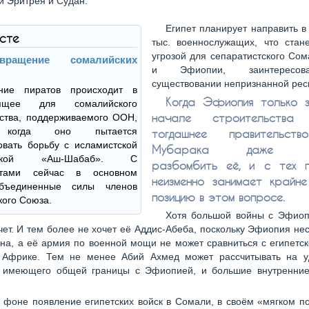
 Эритрея и Судан.
Египет планирует направить 
ксте
тыс. военнослужащих, что стан
угрозой для сепаратистского Со
звращение сомалийских
и Эфиопии, заинтересо
существовании непризнанной рес
ние пиратов происходит в
Когда Эфиопия только з
дящее для сомалийского
начале строительства 
ства, поддерживаемого ООН,
 когда оно пытается
тогдашнее правительст
овать борьбу с исламистской
Мубарака даже уг
ровкой «Аш-Шабаб». С
разбомбить её, и с тех 
истами сейчас в основном
неизменно занимает крайн
бъединенные силы членов
позицию в этом вопросе.
ого Союза.
Хотя большой войны с Эфиоп
чет. И тем более не хочет её Аддис-Абеба, поскольку Эфиопия не
на, а её армия по военной мощи не может сравниться с египетс
 Африке. Тем не менее Абий Ахмед может рассчитывать на у
е имеющего общей границы с Эфиопией, и большие внутренни
 фоне появление египетских войск в Сомали, в своём «мягком п