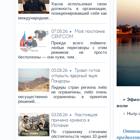
Хасна использовал свою
должность в организации,
позиционировавшей себя как
международная…
Моё послание
07.08.26
CENTCOM
Прежде всего поймите:
любые переговоры с этим
режимом не просто
бесполезны — они хуже, чем…
Трамп готов
05.08.26
открыть ядерный ящик
Пандоры
Лидеры стран региона либо
не ограничены, либо очень
несущественно ограничены в принятии
Эфиоп
решений,…
воли
Нилу 
Настоящая
03.08.26
причина кризиса в
Испании
Отнош
По странному стечению
обстоятельств через 10 дней
предвоен