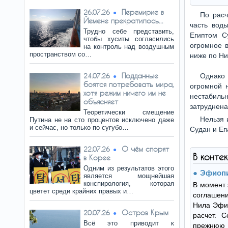
Перемирие в
26.07.26
По расч
Йемене прекратилось...
часть вод
Трудно себе представить,
Египтом С
чтобы хуситы согласились
огромное 
на контроль над воздушным
пространством со…
ниже по Ни
Подданные
24.07.26
Однако
боятся потребовать мира,
огромной 
хотя режим ничего им не
нестабиль
объясняет
затруднена
Теоретически смещение
Нельзя 
Путина не на сто процентов исключено даже
и сейчас, но только по сугубо…
Судан и Ег
О чём спорят
22.07.26
В конте
в Корее
Одним из результатов этого
Эфиопи
является мощнейшая
конспирология, которая
В момент 
цветет среди крайних правых и…
соглашени
Нила Эфи
Остров Крым
20.07.26
расчет. С
Всё это приводит к
прежнюю