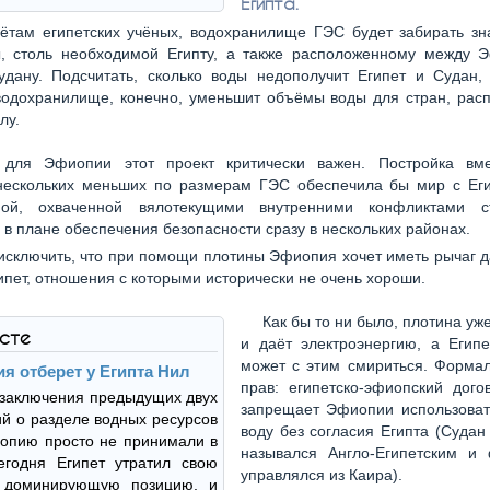
Египта.
ётам египетских учёных, водохранилище ГЭС будет забирать зн
ы, столь необходимой Египту, а также расположенному между 
удану. Подсчитать, сколько воды недополучит Египет и Судан, 
водохранилище, конечно, уменьшит объёмы воды для стран, рас
лу.
 для Эфиопии этот проект критически важен. Постройка вм
нескольких меньших по размерам ГЭС обеспечила бы мир с Еги
ной, охваченной вялотекущими внутренними конфликтами 
 в плане обеспечения безопасности сразу в нескольких районах.
исключить, что при помощи плотины Эфиопия хочет иметь рычаг 
ипет, отношения с которыми исторически не очень хороши.
Как бы то ни было, плотина уж
ксте
и даёт электроэнергию, а Египе
может с этим смириться. Формал
я отберет у Египта Нил
прав: египетско-эфиопский дого
заключения предыдущих двух
запрещает Эфиопии использоват
й о разделе водных ресурсов
воду без согласия Египта (Судан
опию просто не принимали в
назывался Англо-Египетским и
егодня Египет утратил свою
управлялся из Каира).
 доминирующую позицию, и