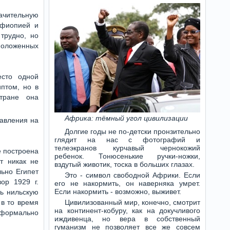
ачительную
Эфиопией и
трудно, но
положенных
есто одной
птом, но в
стране она
Африка: тёмный угол цивилизации
давления на
Долгие годы не по-детски пронзительно
глядит на нас с фотографий и
телеэкранов курчавый чернокожий
е построена
ребенок. Тонюсенькие ручки-ножки,
т никак не
вздутый животик, тоска в больших глазах.
ьно Египет
Это - символ свободной Африки. Если
вор 1929 г.
его не накормить, он наверняка умрет.
Если накормить - возможно, выживет.
ь нильскую
 в то время
Цивилизованный мир, конечно, смотрит
на континент-кобуру, как на докучливого
 формально
иждивенца, но вера в собственный
гуманизм не позволяет все же совсем