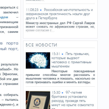
овориться с
Российская мечтательность и
11.08.23
заключил
африканская практичность нашли друг
ндом
–
друга в Петербурге
занимающим
Министр иностранных дел РФ Сергей Лавров
ризнанной
может сновать по африканским странам, но,
кроме согласия с…
тся, самим
из порта
ВСЕ НОВОСТИ
ный порт,
Пять привычек,
15:31
которые выдают
человека с примитивным
результате
мышлением
Шабааб». Но
Некоторые повседневные
 к Эфиопии,
привычки способны многое рассказать о
мышлении человека и показать, насколько он
бой эти две
готов признавать ошибки и менять взгляды.
ми странами
97-летняя
15:30
а собирать
британка установила
 – пытаясь
рекорд, проведя пять
ждение»), и
минут на крыле самолета