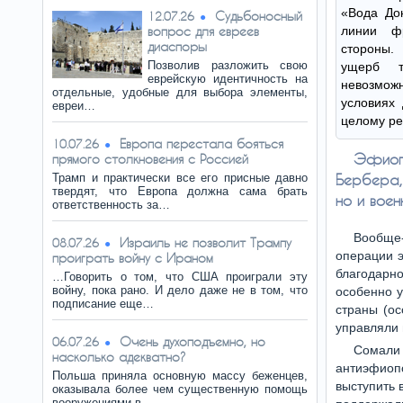
«Вода До
Судьбоносный
12.07.26
вопрос для евреев
линии ф
диаспоры
стороны.
Позволив разложить свою
ущерб т
еврейскую идентичность на
невозможн
отдельные, удобные для выбора элементы,
условиях 
евреи…
целому ре
Европа перестала бояться
10.07.26
Эфиоп
прямого столкновения с Россией
Трамп и практически все его присные давно
Бербера,
твердят, что Европа должна сама брать
но и вое
ответственность за…
Вообще
Израиль не позволит Трампу
08.07.26
операции э
проиграть войну с Ираном
благодарно
…Говорить о том, что США проиграли эту
войну, пока рано. И дело даже не в том, что
особенно у
подписание еще…
страны (ос
управляли 
Очень духоподъемно, но
06.07.26
Сомали
насколько адекватно?
антиэфиоп
Польша приняла основную массу беженцев,
выступить 
оказывала более чем существенную помощь
вооружениями в…