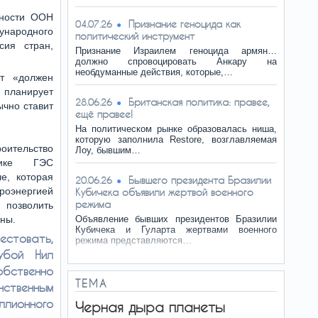
сности ООН
Признание геноцида как
04.07.26
ународного
политический инструмент
сия стран,
Признание Израилем геноцида армян…
должно спровоцировать Анкару на
необдуманные действия, которые,…
т «должен
о планирует
Британская политика: правее,
28.06.26
ычно ставит
ещё правее!
На политическом рынке образовалась ниша,
которую заполнила Restore, возглавляемая
роительство
Лоу, бывшим…
ике ГЭС
е, которая
Бывшего президента Бразилии
20.06.26
оэнергией
Кубичека объявили жертвой военного
режима
позволить
аны.
Объявление бывших президентов Бразилии
Кубичека и Гуларта жертвами военного
естовать,
режима представляются…
убой Нил
бственно
ТЕМА
нственным
ллионного
Черная дыра планеты