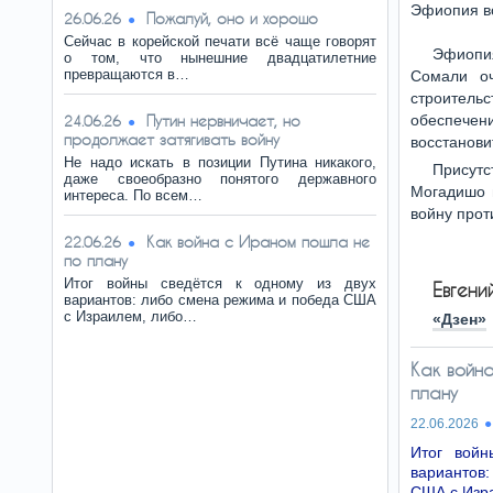
Эфиопия во
Пожалуй, оно и хорошо
26.06.26
Сейчас в корейской печати всё чаще говорят
Эфиопия
о том, что нынешние двадцатилетние
превращаются в…
Сомали оч
строитель
Путин нервничает, но
обеспечени
24.06.26
продолжает затягивать войну
восстанови
Не надо искать в позиции Путина никакого,
Присутс
даже своеобразно понятого державного
Могадишо 
интереса. По всем…
войну прот
Как война с Ираном пошла не
22.06.26
по плану
Итог войны сведётся к одному из двух
Евген
вариантов: либо смена режима и победа США
с Израилем, либо…
«Дзен»
Как войн
плану
22.06.2026
Итог войн
вариантов
США с Изр