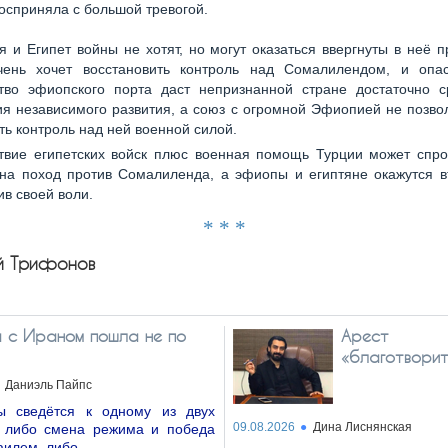
сприняла с большой тревогой.
 и Египет войны не хотят, но могут оказаться ввергнуты в неё п
ень хочет восстановить контроль над Сомалилендом, и опас
ство эфиопского порта даст непризнанной стране достаточно с
я независимого развития, а союз с огромной Эфиопией не позв
ть контроль над ней военной силой.
твие египетских войск плюс военная помощь Турции может спро
на поход против Сомалиленда, а эфиопы и египтяне окажутся в
ив своей воли.
* * *
ий Трифонов
а с Ираном пошла не по
Арест
«благотворит
Даниэль Пайпс
ы сведётся к одному из двух
09.08.2026
Дина Лиснянская
: либо смена режима и победа
аилем, либо…