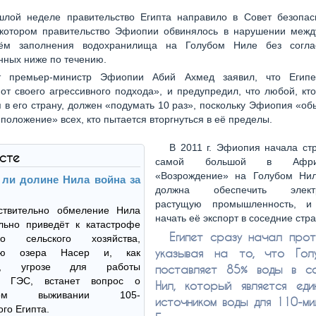
шлой неделе правительство Египта направило в Совет безопа
 котором правительство Эфиопии обвинялось в нарушении межд
ём заполнения водохранилища на Голубом Ниле без согла
нных ниже по течению.
т премьер-министр Эфиопии Абий Ахмед заявил, что Египе
 от своего агрессивного подхода», и предупредил, что любой, кт
я в его страну, должен «подумать 10 раз», поскольку Эфиопия «об
 положение» всех, кто пытается вторгнуться в её пределы.
В 2011 г. Эфиопия начала ст
ксте
самой большой в Афр
«Возрождение» на Голубом Нил
 ли долине Нила война за
должна обеспечить электр
растущую промышленность, и 
ствительно обмеление Нила
начать её экспорт в соседние стр
льно приведёт к катастрофе
Египет сразу начал прот
ого сельского хозяйства,
указывая на то, что Гол
ию озера Насер и, как
ие, угрозе для работы
поставляет 85% воды в со
ой ГЭС, встанет вопрос о
Нил, который является еди
ском выживании 105-
источником воды для 110-ми
го Египта.