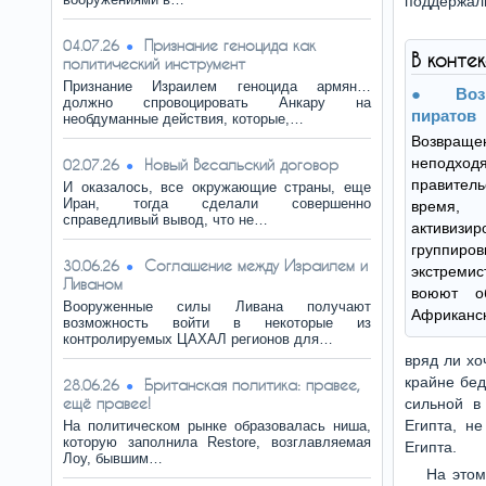
поддержали
Признание геноцида как
04.07.26
В конте
политический инструмент
Признание Израилем геноцида армян…
Во
должно спровоцировать Анкару на
пиратов
необдуманные действия, которые,…
Возвраще
неподхо
Новый Весальский договор
02.07.26
правитель
И оказалось, все окружающие страны, еще
Иран, тогда сделали совершенно
время,
справедливый вывод, что не…
активизир
группи
Соглашение между Израилем и
30.06.26
экстрем
Ливаном
воюют о
Вооруженные силы Ливана получают
Африканск
возможность войти в некоторые из
контролируемых ЦАХАЛ регионов для…
вряд ли хо
крайне бед
Британская политика: правее,
28.06.26
ещё правее!
сильной в
Египта, н
На политическом рынке образовалась ниша,
которую заполнила Restore, возглавляемая
Египта.
Лоу, бывшим…
На этом