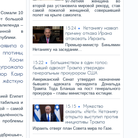
97-летняя женщина во
второй раз установила мировой рекорд, став
самой пожилой женщиной, совершившей
в Сомали 10
полет на крыле самолета.
ет большой
малиленда –
Нетаниягу назвал
15:24
ванной в
причину отказа Ирана
публики.
атаковать Израиль
аявила о
Премьер-министр Биньямин
Нетаниягу на заседании…
плотины,
во Хосни
Большинством в один голос:
15:22
рожало
бывший адвокат Трампа утвержден
генеральным прокурором США
пор Каир
Американский Сенат утвердил назначение
е жёсткую
бывшего адвоката президента Дональда
Трампа Тода Бланша на пост генерального
прокурора – главы министерства юстиции.
ией Египет
стабильна и
Мужество
15:15
кой – самой
сказать: «Нет!»: Нетаниягу
далённость
открыто выступил против
е проблемы
инициативы Трампа
Израиль отверг план Совета мира по Газе.
одбрюшье»,