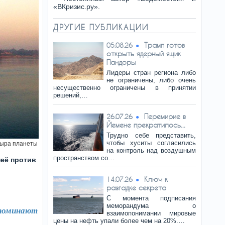
«ВКризис.ру».
ДРУГИЕ ПУБЛИКАЦИИ
Трамп готов
05.08.26
открыть ядерный ящик
Пандоры
Лидеры стран региона либо
не ограничены, либо очень
несущественно ограничены в принятии
решений,…
Перемирие в
26.07.26
Йемене прекратилось...
Трудно себе представить,
чтобы хуситы согласились
дыра планеты
на контроль над воздушным
пространством со…
неё против
Ключ к
14.07.26
разгадке секрета
С момента подписания
меморандума о
поминают
взаимопонимании мировые
цены на нефть упали более чем на 20%.…