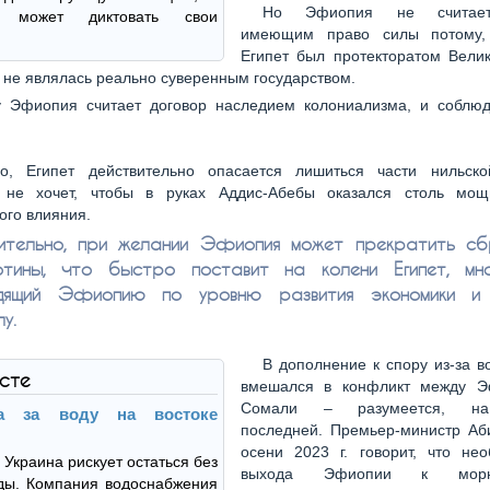
Но Эфиопия не считает
 может диктовать свои
имеющим право силы потому, 
Египет был протекторатом Велик
не являлась реально суверенным государством.
 Эфиопия считает договор наследием колониализма, и соблюд
но, Египет действительно опасается лишиться части нильск
 не хочет, чтобы в руках Аддис-Абебы оказался столь мо
ого влияния.
вительно, при желании Эфиопия может прекратить с
отины, что быстро поставит на колени Египет, мно
одящий Эфиопию по уровню развития экономики и 
у.
В дополнение к спору из-за в
ксте
вмешался в конфликт между Э
Сомали – разумеется, на
а за воду на востоке
последней. Премьер-министр Аб
осени 2023 г. говорит, что нео
 Украина рискует остаться без
выхода Эфиопии к мор
ды. Компания водоснабжения