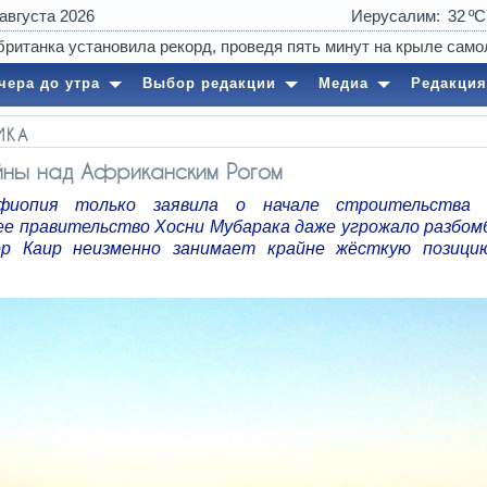
 августа 2026
Иерусалим
32
15:24
Нетаниягу назвал причин
чера до утра
Выбор редакции
Медиа
Редакция
ИКА
йны над Африканским Рогом
фиопия только заявила о начале строительства 
е правительство Хосни Мубарака даже угрожало разбомб
ор Каир неизменно занимает крайне жёсткую позици