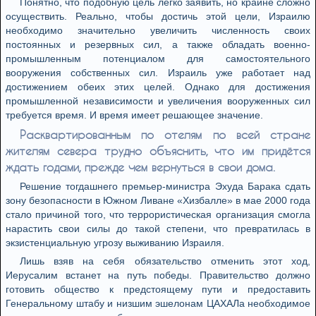
Понятно, что подобную цель легко заявить, но крайне сложно
осуществить. Реально, чтобы достичь этой цели, Израилю
необходимо значительно увеличить численность своих
постоянных и резервных сил, а также обладать военно-
промышленным потенциалом для самостоятельного
вооружения собственных сил. Израиль уже работает над
достижением обеих этих целей. Однако для достижения
промышленной независимости и увеличения вооруженных сил
требуется время. И время имеет решающее значение.
Расквартированным по отелям по всей стране
жителям севера трудно объяснить, что им придётся
ждать годами, прежде чем вернуться в свои дома.
Решение тогдашнего премьер-министра Эхуда Барака сдать
зону безопасности в Южном Ливане «Хизбалле» в мае 2000 года
стало причиной того, что террористическая организация смогла
нарастить свои силы до такой степени, что превратилась в
экзистенциальную угрозу выживанию Израиля.
Лишь взяв на себя обязательство отменить этот ход,
Иерусалим встанет на путь победы. Правительство должно
готовить общество к предстоящему пути и предоставить
Генеральному штабу и низшим эшелонам ЦАХАЛа необходимое