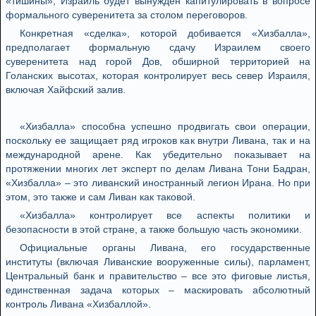
«тишины», Израиль будет вынужден капитулировать в вопросе
формального суверенитета за столом переговоров.
Конкретная «сделка», которой добивается «Хизбалла»,
предполагает формальную сдачу Израилем своего
суверенитета над горой Дов, обширной территорией на
Голанских высотах, которая контролирует весь север Израиля,
включая Хайфский залив.
«Хизбалла» способна успешно продвигать свои операции,
поскольку ее защищает ряд игроков как внутри Ливана, так и на
международной арене. Как убедительно показывает на
протяжении многих лет эксперт по делам Ливана Тони Бадран,
«Хизбалла» – это ливанский иностранный легион Ирана. Но при
этом, это также и сам Ливан как таковой.
«Хизбалла» контролирует все аспекты политики и
безопасности в этой стране, а также большую часть экономики.
Официальные органы Ливана, его государственные
институты (включая Ливанские вооруженные силы), парламент,
Центральный банк и правительство – все это фиговые листья,
единственная задача которых – маскировать абсолютный
контроль Ливана «Хизбаллой».