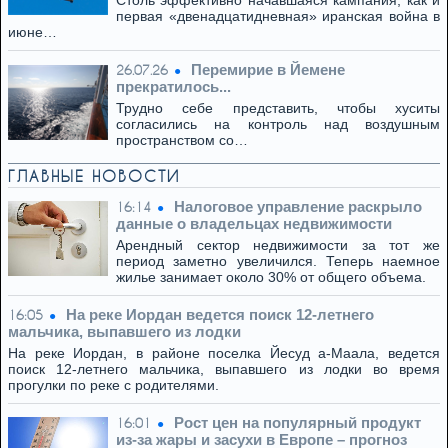
Столь эффективно начавшаяся кампания, как и
первая «двенадцатидневная» иранская война в
июне…
Перемирие в Йемене
26.07.26
прекратилось...
Трудно себе представить, чтобы хуситы
согласились на контроль над воздушным
пространством со…
ГЛАВНЫЕ НОВОСТИ
Налоговое управление раскрыло
16:14
данные о владельцах недвижимости
Арендный сектор недвижимости за тот же
период заметно увеличился. Теперь наемное
жилье занимает около 30% от общего объема.
На реке Иордан ведется поиск 12-летнего
16:05
мальчика, выпавшего из лодки
На реке Иордан, в районе поселка Йесуд а-Маала, ведется
поиск 12-летнего мальчика, выпавшего из лодки во время
прогулки по реке с родителями.
Рост цен на популярный продукт
16:01
из-за жары и засухи в Европе – прогноз