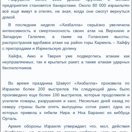
предприятия становятся банкротами. Около 80 000 израильтян
всё ещё живут в отелях, не зная, когда они смогут вернуться
домой.
В последние недели «Хизбалла» серьёзно увеличила
интенсивность и смертоносность своих атак на Верхнюю и
Западную Галилею, а также на Голанские высоты,
распространив вдобавок атаки на район горы Кармель – Хайфу
с пригородами и Изреельскую долину.
Хайфа, Акко и Тверия уже подверглись атакам как
неуправляемых, так и крылатых ракет, а также атакам ударных
беспилотников.
Во время праздника Шавуот «Хизбалла» произвела по
Израилю более 200 выстрелов. На следующий день было
произведено еще более 100 выстрелов, которые продолжили и
усилили пожары, разрушения и хаос. Несколько дней назад по
северу страны были опять выпущены сотни ракет, одна из
которых привела к гибели Нира и Ноа Баранес из киббуца
Орталь.
Армия обороны Израиля утверждает, что, мол, действия