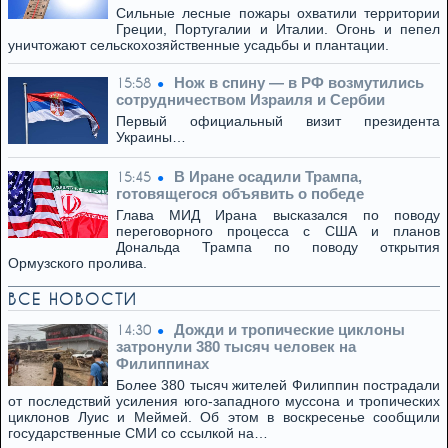
Сильные лесные пожары охватили территории
Греции, Португалии и Италии. Огонь и пепел
уничтожают сельскохозяйственные усадьбы и плантации.
Нож в спину — в РФ возмутились
15:58
сотрудничеством Израиля и Сербии
Первый официальный визит президента
Украины…
В Иране осадили Трампа,
15:45
готовящегося объявить о победе
Глава МИД Ирана высказался по поводу
переговорного процесса с США и планов
Дональда Трампа по поводу открытия
Ормузского пролива.
ВСЕ НОВОСТИ
Дожди и тропические циклоны
14:30
затронули 380 тысяч человек на
Филиппинах
Более 380 тысяч жителей Филиппин пострадали
от последствий усиления юго-западного муссона и тропических
циклонов Луис и Меймей. Об этом в воскресенье сообщили
государственные СМИ со ссылкой на…