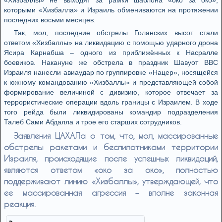
«Хизбаллы» не выходят за рамки шаблона «око за око»,
которыми «Хизбалла» и Израиль обмениваются на протяжении
последних восьми месяцев.
Так, мол, последние обстрелы Голанских высот стали
ответом «Хизбаллы» на ликвидацию с помощью ударного дрона
Ясира Карнабша – одного из приближённых к Насралле
боевиков. Накануне же обстрела в праздник Шавуот ВВС
Израиля нанесли авиаудар по группировке «Нацер», носящейся
к южному командованию «Хизбаллы» и представляющей собой
формирование величиной с дивизию, которое отвечает за
террористические операции вдоль границы с Израилем. В ходе
того рейда были ликвидированы командир подразделения
Талеб Сами Абдалла и трое его старших сотрудников.
Заявления ЦАХАЛа о том, что, мол, массированные
обстрелы ракетами и беспилотниками территории
Израиля, происходящие после успешных ликвидаций,
являются ответом «око за око», полностью
поддерживают линию «Хизбаллы», утверждающей, что
ее массированная агрессия – вполне законная
реакция.