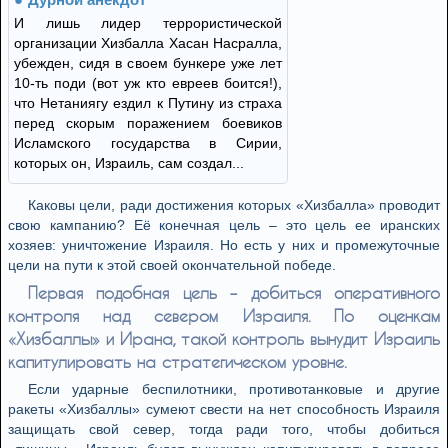
И лишь лидер террористической
организации Хизбалла Хасан Насралла,
убежден, сидя в своем бункере уже лет
10-ть поди (вот уж кто евреев боится!),
что Нетаниягу ездил к Путину из страха
перед скорым поражением боевиков
Исламского государства в Сирии,
которых он, Израиль, сам создал...
Каковы цели, ради достижения которых «Хизбалла» проводит
свою кампанию? Её конечная цель – это цель ее иранских
хозяев: уничтожение Израиля. Но есть у них и промежуточные
цели на пути к этой своей окончательной победе.
Первая подобная цель – добиться оперативного
контроля над севером Израиля. По оценкам
«Хизбаллы» и Ирана, такой контроль вынудит Израиль
капитулировать на стратегическом уровне.
Если ударные беспилотники, противотанковые и другие
ракеты «Хизбаллы» сумеют свести на нет способность Израиля
защищать свой север, тогда ради того, чтобы добиться