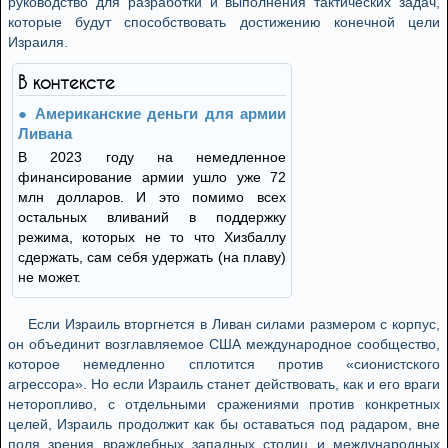
руководство для разработки и выполнения тактических задач,
которые будут способствовать достижению конечной цели
Израиля.
В контексте
Американские деньги для армии
Ливана
В 2023 году на немедленное
финансирование армии ушло уже 72
млн долларов. И это помимо всех
остальных вливаний в поддержку
режима, которых не то что Хизбаллу
сдержать, сам себя удержать (на плаву)
не может.
Если Израиль вторгнется в Ливан силами размером с корпус,
он объединит возглавляемое США международное сообщество,
которое немедленно сплотится против «сионистского
агрессора». Но если Израиль станет действовать, как и его враги
неторопливо, с отдельными сражениями против конкретных
целей, Израиль продолжит как бы оставаться под радаром, вне
поля зрения враждебных западных столиц и международных