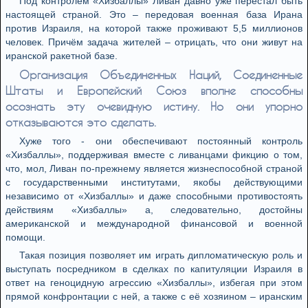
Под контролем «Хизбаллы» Ливан давно уже перестал быть
настоящей страной. Это – передовая военная база Ирана
против Израиля, на которой также проживают 5,5 миллионов
человек. Причём задача жителей – отрицать, что они живут на
иранской ракетной базе.
Организация Объединенных Наций, Соединенные
Штаты и Европейский Союз вполне способны
осознать эту очевидную истину. Но они упорно
отказываются это сделать.
Хуже того - они обеспечивают постоянный контроль
«Хизбаллы», поддерживая вместе с ливанцами фикцию о том,
что, мол, Ливан по-прежнему является жизнеспособной страной
с государственными институтами, якобы действующими
независимо от «Хизбаллы» и даже способными противостоять
действиям «Хизбаллы» а, следовательно, достойны
американской и международной финансовой и военной
помощи.
Такая позиция позволяет им играть дипломатическую роль и
выступать посредником в сделках по капитуляции Израиля в
ответ на геноцидную агрессию «Хизбаллы», избегая при этом
прямой конфронтации с ней, а также с её хозяином – иранским