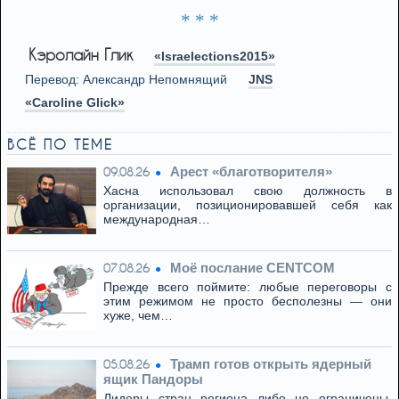
* * *
Кэролайн Глик
«Israelections2015»
Перевод: Александр Непомнящий
JNS
«Caroline Glick»
ВСЁ ПО ТЕМЕ
Арест «благотворителя»
09.08.26
Хасна использовал свою должность в
организации, позиционировавшей себя как
международная…
Моё послание CENTCOM
07.08.26
Прежде всего поймите: любые переговоры с
этим режимом не просто бесполезны — они
хуже, чем…
Трамп готов открыть ядерный
05.08.26
ящик Пандоры
Лидеры стран региона либо не ограничены,