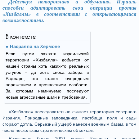
Действуя неторопливо и обдуманно, Израиль
способен адаптировать свои операции против
«Хизбаллы» в соответствии с открывающимися
возможностями.
В контексте
Насралла на Хермоне
Если путем захвата израильской
территории «Хизбалла» добьется от
нашей страны хоть каких-то реальных
уступок – да хоть сноса забора в
Раджаре, это станет очередным
поражением и проявлением слабости.
За которым неминуемо последуют
новые агрессивные шаги и требования.
«Хизбалла» последовательно сжигает территорию северного
Израиля. Природные заповедники, пастбища, поля и сады
сгорают дотла. Серьезный ущерб нанесен военным базам, в том
числе нескольким стратегическим объектам.
Разрушено более 1000 домов. Крупные и мелкие