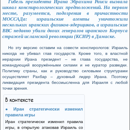
Гибель президента Ирана Эбрахима Раиси вызвала
шквал конспирологических предположений. На первом
месте, разумеется, подозрения в причастности
МОССАДа: израильские агенты уничтожили
нескольких иранских физиков-ядерщиков, а израильские
ВВС недавно убили двоих генералов иранского Корпуса
стражей исламской революции (КСИР) в Дамаске.
Но эту версию оставим на совести конспирологов: Израиль
никогда не убивал глав государств. Кроме того, в властной
иерархии Ирана президент – не глава государства, не
командующий вооружёнными силами и не куратор разведки.
Политику страны, как и руководство силовыми структурами
осуществляет Рахбар – духовный лидер Ирана. Поэтому
ликвидация президента бессмысленна для Израиля с любой
точки зрения.
В контексте
Иран стратегически изменил
правила игры
Иран стратегически изменил правила
игры, в открытую атаковав Израиль со