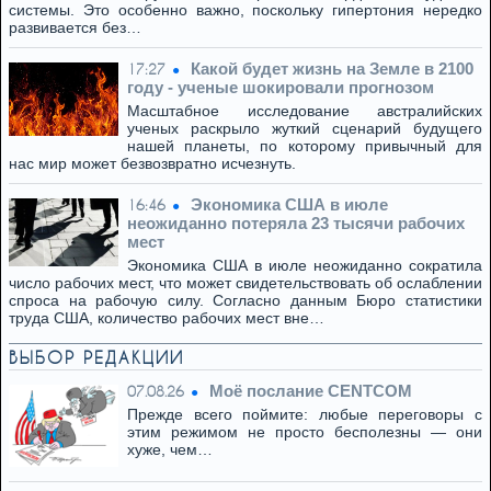
системы. Это особенно важно, поскольку гипертония нередко
развивается без…
Какой будет жизнь на Земле в 2100
17:27
году - ученые шокировали прогнозом
Масштабное исследование австралийских
ученых раскрыло жуткий сценарий будущего
нашей планеты, по которому привычный для
нас мир может безвозвратно исчезнуть.
Экономика США в июле
16:46
неожиданно потеряла 23 тысячи рабочих
мест
Экономика США в июле неожиданно сократила
число рабочих мест, что может свидетельствовать об ослаблении
спроса на рабочую силу. Согласно данным Бюро статистики
труда США, количество рабочих мест вне…
ВЫБОР РЕДАКЦИИ
Моё послание CENTCOM
07.08.26
Прежде всего поймите: любые переговоры с
этим режимом не просто бесполезны — они
хуже, чем…