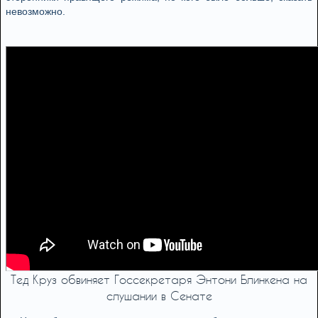
невозможно.
Тед Круз обвиняет Госсекретаря Энтони Блинкена на
слушании в Сенате