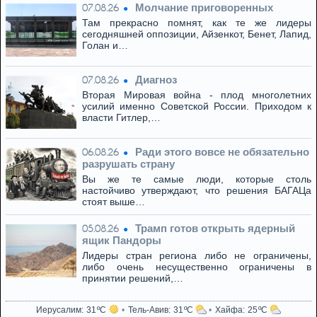
Молчание приговоренных
07.08.26
Там прекрасно помнят, как те же лидеры
сегодняшней оппозиции, Айзенкот, Бенет, Лапид,
Голан и…
Диагноз
07.08.26
Вторая Мировая война - плод многолетних
усилий именно Советской России. Приходом к
власти Гитлер,…
Ради этого вовсе не обязательно
06.08.26
разрушать страну
Вы же те самые люди, которые столь
настойчиво утверждают, что решения БАГАЦа
стоят выше…
Трамп готов открыть ядерный
05.08.26
ящик Пандоры
Лидеры стран региона либо не ограничены,
либо очень несущественно ограничены в
принятии решений,…
Иерусалим
31
Тель-Авив
31
Хайфа
25