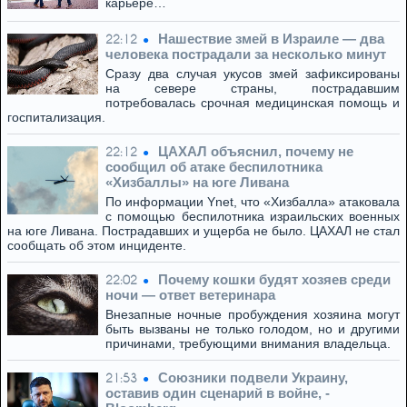
карьере…
Нашествие змей в Израиле — два
22:12
человека пострадали за несколько минут
Сразу два случая укусов змей зафиксированы
на севере страны, пострадавшим
потребовалась срочная медицинская помощь и
госпитализация.
ЦАХАЛ объяснил, почему не
22:12
сообщил об атаке беспилотника
«Хизбаллы» на юге Ливана
По информации Ynet, что «Хизбалла» атаковала
с помощью беспилотника израильских военных
на юге Ливана. Пострадавших и ущерба не было. ЦАХАЛ не стал
сообщать об этом инциденте.
Почему кошки будят хозяев среди
22:02
ночи — ответ ветеринара
Внезапные ночные пробуждения хозяина могут
быть вызваны не только голодом, но и другими
причинами, требующими внимания владельца.
Союзники подвели Украину,
21:53
оставив один сценарий в войне, -