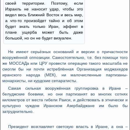
своей территории. Поэтому, если
Израиль не наносит удар, чтобы это
видел весь Ближний Восток и весь мир,
а что-то произойдет тайно и об этом
будет знать только Иран, эффект в
плане ущерба может быть даже
большой, но он не будет визуален.
Не имеют серьёзных оснований и версии о причастности
вооружённой оппозиции. Самостоятельно, т.е. без помощи того
же МОССАДа или ЦРУ провести операцию такого масштаба не
смогли бы ни почти истреблённая Организация моджахедов
иранского народа (МЕК), ни малочисленные партизаны-
монархисты, ни курдские сепаратисты.
Самая сильная вооружённая группировка в Иране –
белуджские боевики, но они партизанят во многих сотнях
километров от места гибели Раиси, и действовать в этнически и
культурно чуждом Иранском Азербайджане им было бы
затруднительно.
Президент возглавляет светскую власть в Иране, а она –