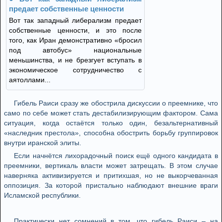
предает собственные ценности
Вот так западный либерализм предает
собственные ценности, и это после
того, как Иран демонстративно «бросил
под автобус» национальные
меньшинства, и не брезгует вступать в
экономическое сотрудничество с
аятоллами...
Гибель Раиси сразу же обострила дискуссии о преемнике, что
само по себе может стать дестабилизирующим фактором. Сама
ситуация, когда остаётся только один, безальтернативный
«наследник престола», способна обострить борьбу группировок
внутри иранской элиты.
Если начнётся лихорадочный поиск ещё одного кандидата в
преемники, вертикаль власти может затрещать. В этом случае
наверняка активизируется и притихшая, но не выкорчеванная
оппозиция. За которой пристально наблюдают внешние враги
Исламской республики.
Практически нет сомнений в том, что гибель Раиси – на