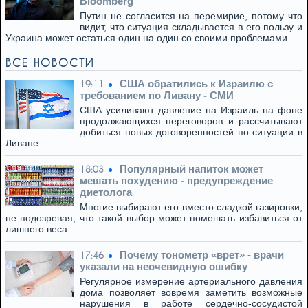
Bloomberg
Путин не согласится на перемирие, потому что
видит, что ситуация складывается в его пользу и
Украина может остаться один на один со своими проблемами.
ВСЕ НОВОСТИ
США обратились к Израилю с
19:11
требованием по Ливану - СМИ
США усиливают давление на Израиль на фоне
продолжающихся переговоров и рассчитывают
добиться новых договоренностей по ситуации в
Ливане.
Популярный напиток может
18:03
мешать похудению - предупреждение
диетолога
Многие выбирают его вместо сладкой газировки,
не подозревая, что такой выбор может помешать избавиться от
лишнего веса.
Почему тонометр «врет» - врачи
17:46
указали на неочевидную ошибку
Регулярное измерение артериального давления
дома позволяет вовремя заметить возможные
нарушения в работе сердечно-сосудистой