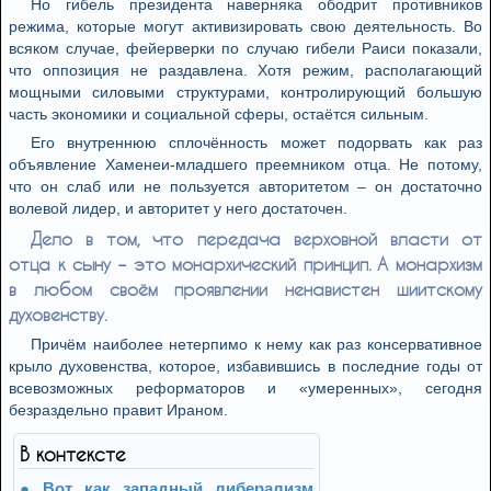
Но гибель президента наверняка ободрит противников
режима, которые могут активизировать свою деятельность. Во
всяком случае, фейерверки по случаю гибели Раиси показали,
что оппозиция не раздавлена. Хотя режим, располагающий
мощными силовыми структурами, контролирующий большую
часть экономики и социальной сферы, остаётся сильным.
Его внутреннюю сплочённость может подорвать как раз
объявление Хаменеи-младшего преемником отца. Не потому,
что он слаб или не пользуется авторитетом – он достаточно
волевой лидер, и авторитет у него достаточен.
Дело в том, что передача верховной власти от
отца к сыну – это монархический принцип. А монархизм
в любом своём проявлении ненавистен шиитскому
духовенству.
Причём наиболее нетерпимо к нему как раз консервативное
крыло духовенства, которое, избавившись в последние годы от
всевозможных реформаторов и «умеренных», сегодня
безраздельно правит Ираном.
В контексте
Вот как западный либерализм