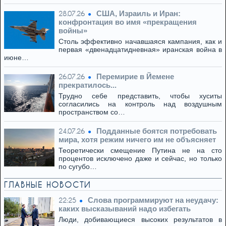
США, Израиль и Иран:
28.07.26
конфронтация во имя «прекращения
войны»
Столь эффективно начавшаяся кампания, как и
первая «двенадцатидневная» иранская война в
июне…
Перемирие в Йемене
26.07.26
прекратилось...
Трудно себе представить, чтобы хуситы
согласились на контроль над воздушным
пространством со…
Подданные боятся потребовать
24.07.26
мира, хотя режим ничего им не объясняет
Теоретически смещение Путина не на сто
процентов исключено даже и сейчас, но только
по сугубо…
ГЛАВНЫЕ НОВОСТИ
Слова программируют на неудачу:
22:25
каких высказываний надо избегать
Люди, добивающиеся высоких результатов в