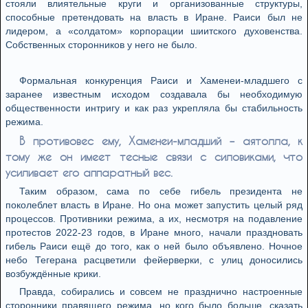
стояли влиятельные круги и организованные структуры,
способные претендовать на власть в Иране. Раиси был не
лидером, а «солдатом» корпорации шиитского духовенства.
Собственных сторонников у него не было.
Формальная конкуренция Раиси и Хаменеи-младшего с
заранее известным исходом создавала бы необходимую
общественности интригу и как раз укрепляла бы стабильность
режима.
В противовес ему, Хаменеи-младший – аятолла, к
тому же он имеет тесные связи с силовиками, что
усиливает его аппаратный вес.
Таким образом, сама по себе гибель президента не
поколеблет власть в Иране. Но она может запустить целый ряд
процессов. Противники режима, а их, несмотря на подавление
протестов 2022-23 годов, в Иране много, начали праздновать
гибель Раиси ещё до того, как о ней было объявлено. Ночное
небо Тегерана расцветили фейерверки, с улиц доносились
возбуждённые крики.
Правда, собирались и совсем не празднично настроенные
сторонники правящего режима, но кого было больше, сказать