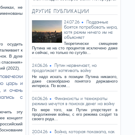
бниках, не
ДРУГИЕ ПУБЛИКАЦИИ
еименованы
Подданные
24.07.26
боятся потребовать мира,
хотя режим ничего им не
объясняет
Теоретически смещение
о осудить
Путина не на сто процентов исключено даже
талкивает к
и сейчас, но только по сугубо…
ок. В духе
з спасения»
Путин нервничает, но
24.06.26
ий (2022).
продолжает затягивать войну
овечески
Не надо искать в позиции Путина никакого,
даже своеобразно понятого державного
но царь и
интереса. По всем…
, и очень
лались с
Финансисты и технократы
04.06.26
режима мечутся в поисках денег на войну
По мере того, как Путин упорствует в
лючить эту
продолжении войны, с его режима сходит та
 ее концепт
своего рода…
российский
обоснование
Война, которая показала, как
20.04.26