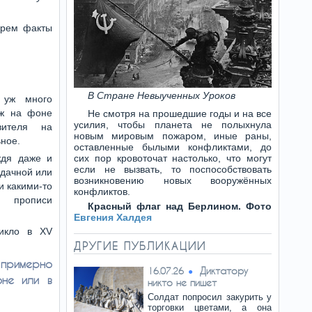
ерем факты
В Стране Невыученных Уроков
 уж много
еж на фоне
Не смотря на прошедшие годы и на все
усилия, чтобы планета не полыхнула
вителя на
новым мировым пожаром, иные раны,
ное.
оставленные былыми конфликтами, до
ждя даже и
сих пор кровоточат настолько, что могут
если не вызвать, то поспособствовать
удачной или
возникновению новых вооружённых
и какими-то
конфликтов.
 прописи
Красный флаг над Берлином. Фото
Евгения Халдея
никло в XV
ДРУГИЕ ПУБЛИКАЦИИ
 примерно
Диктатору
16.07.26
оне или в
никто не пишет
Солдат попросил закурить у
торговки цветами, а она