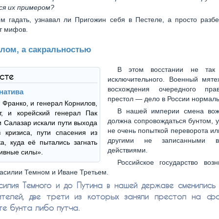
ся их примером?
м гадать, узнавал ли Пригожин себя в Пестеле, а просто разб
т мифов.
слом, а сакральностью
В этом восстании не так
ксте
исключительного. Военный мят
восхождения очередного пра
натива
престол — дело в России нормаль
и Франко, и генерал Корнилов,
В нашей империи смена во
т, и корейский генерал Пак
должна сопровождаться бунтом, 
и Салазар искали пути выхода
не очень попыткой переворота ил
 кризиса, пути спасения из
другими не записанными в
ка, куда её пытались загнать
действиями.
ивные силы».
Российское государство воз
Василии Темном и Иване Третьем.
илия Темного и до Путина в нашей державе сменились
телей, две трети из которых заняли престол на ф
те бунта либо путча.