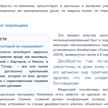
бристы по-прежнему присутствуют в школьных и вузовских уче
вященные им мемориальные доски, не закрыты музеи, не пер
ми тюремщика
Это мешает властям прост
ксте
несанкционированный бунт и под
имитации сбалансированных оцен
о которой не спрашивают
установочного блокбастера «Сою
асность всеобщего ядерного
(2019), развернутого затем в 8 сер
ожения вроде как миновала,
Декабристы там по-чел
кий с Картером, и Никсон, и
симпатичны, их даже жаль, 
 Тэтчер... – все они нынче
т достаточно кукольными
его вельможи еще приятнее
ми: история из всех делает
здорово, что они разде
к с нарисованными глазками
бунтовщиками.
ыми щёчками.
Мединский посоветовал вк
школьную программу. Напрямую этого, кажется, не сделали, но
иальным. Скажем, «главной целью» конференции, которую 
час устраивает по случаю декабристского юбилея, объявлено «