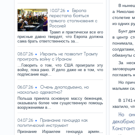
В нынеш
Европа
10.07.26
а Николаю 
перестала бояться
столетие 
прямого столкновения с
из одних р
Россией
Бунт де
Трамп и практически все его
присные давно твердят, что Европа должна
в центр с
сама брать ответственность за…
понимала, 
солдатами
Израиль не позволит Трампу
08.07.26
обмануты 
проиграть войну с Ираном
За нес
…Говорить о том, что США проиграли эту
заговорщи
войну, пока рано. И дело даже не в том, что
подписание еще…
поглазеть 
Но прич
Очень духоподъемно, но
06.07.26
малыми сил
насколько адекватно?
Польша приняла основную массу беженцев,
В 1741-
оказывала более чем существенную помощь
хватило, ч
вооружениями в…
Но он
Признание геноцида как
04.07.26
декабрис
политический инструмент
Констант
Признание Израилем геноцида армян…