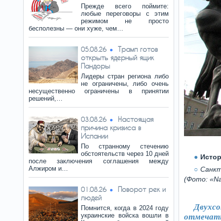
Прежде всего поймите:
любые переговоры с этим
режимом не просто
бесполезны — они хуже, чем…
Трамп готов
05.08.26
открыть ядерный ящик
Пандоры
Лидеры стран региона либо
не ограничены, либо очень
несущественно ограничены в принятии
решений,…
Настоящая
03.08.26
причина кризиса в
Испании
По странному стечению
обстоятельств через 10 дней
Истор
после заключения соглашения между
Алжиром и…
Санкт
(Фото: «Na
Поворот рек и
01.08.26
людей
Двухс
Помнится, когда в 2024 году
украинские войска вошли в
отмечать