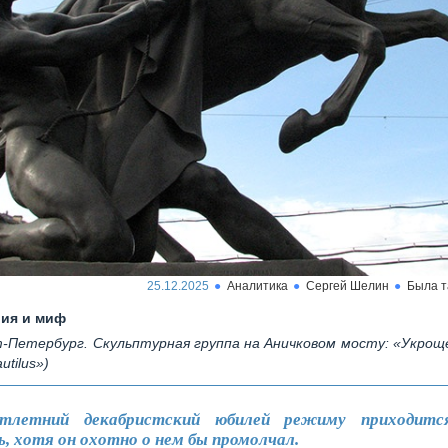
25.12.2025
Аналитика
Сергей Шелин
Была т
ия и миф
-Петербург. Скульптурная группа на Аничковом мосту: «Укроще
utilus»)
отлетний декабристский юбилей режиму приходитс
, хотя он охотно о нем бы промолчал.