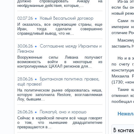
должно спровоцировать Анкару на
Из-за э
необдуманные действия, которые,…
если бы он
новый режи
Новый Весальский договор
02.07.26
Сами п
И оказалось, все окружающие страны, еще
империи н
Иран, тогда сделали совершенно
отличие Ро
справедливый вывод, что не…
Максиму
Соглашение между Израилем и
30.06.26
заставить 
Ливаном
Вооруженные силы Ливана получают
Но и в 
возможность войти в некоторые из
по счету 
контролируемых ЦАХАЛ регионов для…
конституц
Михаила Р
Британская политика: правее,
28.06.26
(1730; «ко
ещё правее!
Такие к
На политическом рынке образовалась ниша,
которую заполнила Restore, возглавляемая
отменил ко
Лоу, бывшим…
пообещал 
Пожалуй, оно и хорошо
26.06.26
Нежел
Сейчас в корейской печати всё чаще говорят
о том, что нынешние двадцатилетние
превращаются в…
В конте