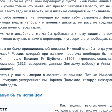
того шансы на успешный переворот у бунтовщиков были минима
и убили только что занявшего престол Николая Первого, это не
м. Никто ведь ни в верхах, ни в низах не собирался их признавать.
о себе военные, не имеющие во главе себя сакральных фигу
икогда власть не брали и военных диктатур ни разу не создава
ссии почти от всех стран.
м, чего декабристы могли бы добиться и к чему, видимо, стрем
Николая вступить с ними в переговоры и уговорить его пообещать к
этом не было принципиальной новизны. Николай стал бы тогда уж
главой России, который при занятии престола пообещал бы чт
ии, — после Василия IV Шуйского (1608; «крестоцеловальная
оманова (1613; заверения, данные Земскому собору) и Анны
ндиции»).
лятвы у нас в империи выполнять не принято. Тот же Никола
нституцию усмиренного им Царства Польского, которую незадол
соблюдать.
анье быть испанцем
Как видим, выступление д
ксте
укладывалось во вполне традиц