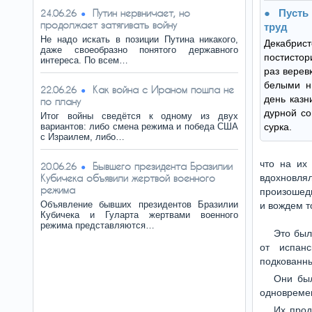
Путин нервничает, но
Пусть
24.06.26
продолжает затягивать войну
труд
Не надо искать в позиции Путина никакого,
Декабрис
даже своеобразно понятого державного
постистор
интереса. По всем…
раз верев
белыми н
Как война с Ираном пошла не
22.06.26
день казн
по плану
дурной со
Итог войны сведётся к одному из двух
вариантов: либо смена режима и победа США
сурка.
с Израилем, либо…
что на их
Бывшего президента Бразилии
20.06.26
Кубичека объявили жертвой военного
вдохновл
режима
произошедш
Объявление бывших президентов Бразилии
и вождем т
Кубичека и Гуларта жертвами военного
режима представляются…
Это был
от испан
подкованны
Они был
одновремен
Их прод