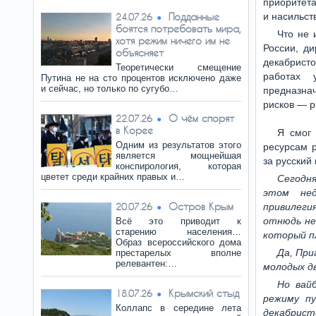
приоритет
Подданные
и насильст
24.07.26
боятся потребовать мира,
Что не 
хотя режим ничего им не
России, ди
объясняет
декабрист
Теоретически смещение
работах 
Путина не на сто процентов исключено даже
и сейчас, но только по сугубо…
предназнач
рисков — р
О чём спорят
22.07.26
в Корее
Я смог 
Одним из результатов этого
ресурсам р
является мощнейшая
за русский
конспирология, которая
цветет среди крайних правых и…
Сегодня
этом нед
Остров Крым
20.07.26
привилеги
отнюдь не 
Всё это приводит к
старению населения…
который п
Образ всероссийского дома
Да, При
престарелых вполне
релевантен:…
молодых д
Но вай
Крымский стыд
18.07.26
режиму пу
Коллапс в середине лета
декабрис