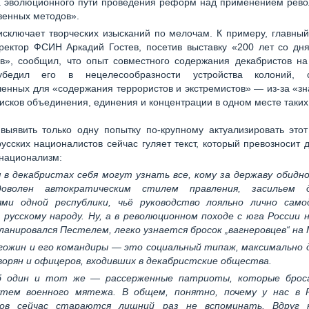
а эволюционного пути проведения реформ над применением рев
венных методов».
исключает творческих изысканий по мелочам. К примеру, главны
ректор ФСИН Аркадий Гостев, посетив выставку «200 лет со дн
ов», сообщил, что опыт совместного содержания декабристов на
убедил его в нецелесообразности устройства колоний, с
енных для «содержания террористов и экстремистов» — из-за «з
исков объединения, единения и концентрации в одном месте таких
выявить только одну попытку по-крупному актуализировать этот
усских националистов сейчас гуляет текст, который превозносит 
 национализм:
 в декабристах себя могут узнать все, кому за державу обидно
оволен автократическим стилем правления, засильем 
ями одной республики, чьё руководство лояльно лично само
русскому народу. Ну, а в революционном походе с юга России 
ланировался Пестелем, легко узнается бросок „вагнеровцев“ на
гожин и его командиры — это социальный типаж, максимально 
ворян и офицеров, входивших в декабристские общества.
б один и тот же — рассерженные патриоты, которые брос
тем военного мятежа. В общем, понятно, почему у нас в 
тов сейчас стараются лишний раз не вспоминать. Вдруг к