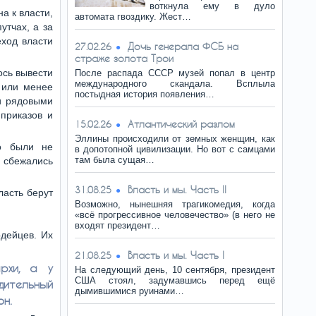
воткнула ему в дуло
а к власти,
автомата гвоздику. Жест…
утчах, а за
ход власти
Дочь генерала ФСБ на
27.02.26
страже золота Трои
ось вывести
После распада СССР музей попал в центр
международного скандала. Всплыла
 или менее
постыдная история появления…
ли рядовыми
приказов и
Атлантический разлом
15.02.26
Эллины происходили от земных женщин, как
го были не
в допотопной цивилизации. Но вот с самцами
там была сущая…
 сбежались
Власть и мы. Часть II
31.08.25
ласть берут
Возможно, нынешняя трагикомедия, когда
«всё прогрессивное человечество» (в него не
входят президент…
рдейцев. Их
Власть и мы. Часть I
21.08.25
рхи, а у
На следующий день, 10 сентября, президент
США стоял, задумавшись перед ещё
дительный
дымившимися руинами…
он.