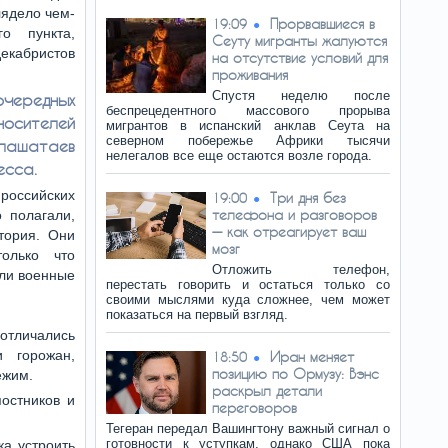
лядело чем-
Прорвавшиеся в
19:09
о пункта,
Сеуту мигранты жалуются
бристов
на отсутствие условий для
проживания
Спустя неделю после
чередных
беспрецедентного массового прорыва
носителей
мигрантов в испанский анклав Сеута на
северном побережье Африки тысячи
глашатаев
нелегалов все еще остаются возле города.
есса.
российских
Три дня без
19:00
телефона и разговоров
 полагали,
— как отреагирует ваш
тория. Они
мозг
олько что
Отложить телефон,
или военные
перестать говорить и остаться только со
своими мыслями куда сложнее, чем может
показаться на первый взгляд.
отличались
 горожан,
Иран меняет
18:50
позицию по Ормузу: Вэнс
ежим.
раскрыл детали
остников и
переговоров
Тегеран передал Вашингтону важный сигнал о
готовности к уступкам, однако США пока
ка устроить