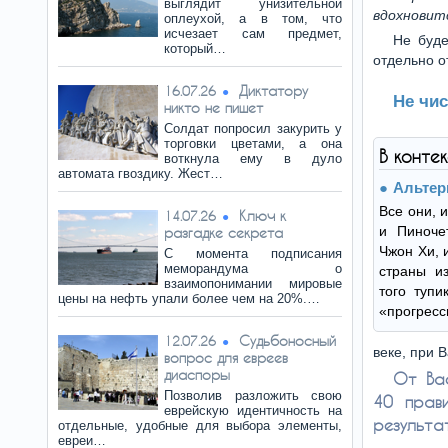
выглядит унизительной
вдохновит
оплеухой, а в том, что
исчезает сам предмет,
Не буде
который…
отдельно о
Диктатору
16.07.26
Не чи
никто не пишет
Солдат попросил закурить у
торговки цветами, а она
В конте
воткнула ему в дуло
автомата гвоздику. Жест…
Альтер
Все они, 
Ключ к
14.07.26
и Пиноче
разгадке секрета
Чжон Хи, 
С момента подписания
меморандума о
страны из
взаимопонимании мировые
того тупи
цены на нефть упали более чем на 20%.…
«прогресс
Судьбоносный
12.07.26
веке, при 
вопрос для евреев
диаспоры
От Вас
Позволив разложить свою
40 прави
еврейскую идентичность на
результа
отдельные, удобные для выбора элементы,
евреи…