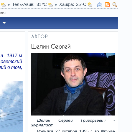
Тель-Авив
31
Хайфа
25
19:14
В
АВТОР
Шелин Сергей
в 1917-м
советский
ий о том,
Шелин Сергей Григорьевич -
журналист
Родился 27 октября 1955 г. во Фрунзе