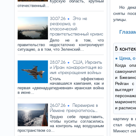
Курскую область, крупный
отечественный…
Но дека
сняты пос
Это не
30.07.26
улицы.
реформа, а
классический
Глаза
правительственный кризис
Дело не в том, что
правительство недостаточно контролирует
В конте
ситуацию, а в том, что Зеленский…
Цена, 
США, Израиль
28.07.26
Когда оп
и Иран: конфронтация во
самоуничт
имя «прекращения войны»
и Бжезинс
Столь эффективно
начавшаяся кампания, как и
Рейган с
первая «двенадцатидневная» иранская война
выглядя
в июне…
персонажа
марионето
Перемирие в
26.07.26
и расписн
Йемене прекратилось...
Трудно себе представить,
картину в 
чтобы хуситы согласились
стал офиц
на контроль над воздушным
пространством со…
Минюст сей