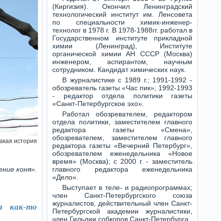
(Киргизия). Окончил Ленинградский
технологический институт им. Ленсовета
по специальности химик-инженер-
технолог в 1978 г. В 1978-1988гг. работал в
Государственном институте прикладной
химии (Ленинград), Институте
органической химии АН СССР (Москва)
инженером, аспирантом, научным
сотрудником. Кандидат химических наук.
В журналистике с 1989 г.; 1991-1992 -
обозреватель газеты «Час пик»; 1992-1993
- редактор отдела политики газеты
«Санкт-Петербургское эхо».
Работал обозревателем, редактором
отдела политики, заместителем главного
редактора газеты «Смена»,
обозревателем, заместителем главного
акая история
редактора газеты «Вечерний Петербург»,
обозревателем еженедельника «Новое
время» (Москва); с 2000 г. - заместитель
ние коня».
главного редактора еженедельника
«Дело».
Выступает в теле- и радиопрограммах;
член Санкт-Петербургского союза
журналистов, действительный член Санкт-
я как-то
Петербургской академии журналистики,
член Гильдии собкоров Санкт-Петербурга.