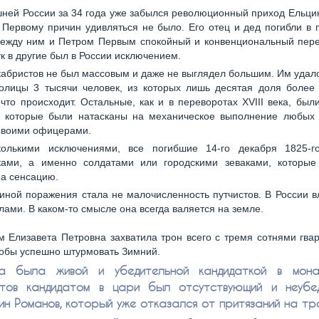
ней России за 34 года уже забылся революционный приход Ельцин
Первому причин удивляться не было. Его отец и дед погибли в п
между ним и Петром Первым спокойный и конвенциональный пере
ук в другие был в России исключением.
кабристов не был массовым и даже не выглядел большим. Им удал
толицы 3 тысячи человек, из которых лишь десятая доля более
что происходит. Остальные, как и в переворотах XVIII века, бы
, которые были натасканы на механическое выполнение любых 
своими офицерами.
колькими исключениями, все погибшие 14-го декабря 1825-
ками, а именно солдатами или городскими зеваками, которые
на сенсацию.
иной поражения стала не малочисленность путчистов. В России в
ами. В каком-то смысле она всегда валяется на земле.
м Елизавета Петровна захватила трон всего с тремя сотнями гва
тобы успешно штурмовать Зимний.
а была живой и убедительной кандидаткой в мона
тов кандидатом в цари был отсутствующий и неубе
ин Романов, который уже отказался от притязаний на тр