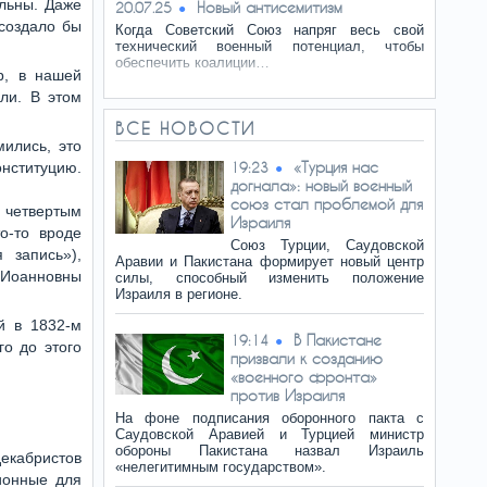
льны. Даже
Новый антисемитизм
20.07.25
 создало бы
Когда Советский Союз напряг весь свой
технический военный потенциал, чтобы
обеспечить коалиции…
р, в нашей
ли. В этом
ВСЕ НОВОСТИ
ились, это
«Турция нас
онституцию.
19:23
догнала»: новый военный
союз стал проблемой для
е четвертым
Израиля
о-то вроде
Союз Турции, Саудовской
 запись»),
Аравии и Пакистана формирует новый центр
 Иоанновны
силы, способный изменить положение
Израиля в регионе.
й в 1832-м
В Пакистане
19:14
го до этого
призвали к созданию
«военного фронта»
против Израиля
На фоне подписания оборонного пакта с
Саудовской Аравией и Турцией министр
обороны Пакистана назвал Израиль
екабристов
«нелегитимным государством».
ионные для