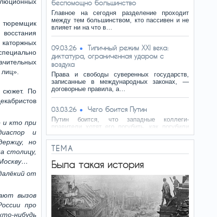
олюционных
беспомощно большинство
Главное на сегодня разделение проходит
между тем большинством, кто пассивен и не
й тюремщик
влияет ни на что в…
я восстания
 каторжных
Типичный режим XXI века:
09.03.26
пециально
диктатура, ограниченная ударом с
начительных
воздуха
 лиц».
Права и свободы суверенных государств,
записанные в международных законах, —
договорные правила, а…
 сюжет. По
декабристов
Чего боится Путин
03.03.26
Путин боится, что западные коллеги-
 и кто при
правители хотят его погубить, как погубили
диаспор и
Каддафи. И спасает…
держцу, но
ТЕМА
на столицу,
 Москву…
Была такая история
далёкий от
ают вызов
России про
то-нибудь