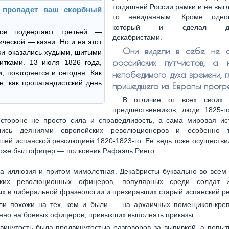
тогдашней России рамки и не выг
 пропадет ваш скорбный
то невиданным. Кроме одног
который и сделал дека
тов подвергают третьей —
декабристами.
ической — казни. Но и на этот
Они видели в себе не о
ки оказались худыми, шитыми
российских путчистов, а 
итками. 13 июля 1826 года,
и, повторяется и сегодня. Как
непобедимого духа времени, 
н, как пропагандистский день
пришедшего из Европы прогр
В отличие от всех своих 
предшественников, люди 1825-го
 стороне не просто сила и справедливость, а сама мировая ис
ялись деяниями европейских революционеров и особенно т
ей испанской революцией 1820-1823-го. Ее ведь тоже осуществ
оже был офицер — полковник Рафаэль Риего.
а иллюзия и притом мимолетная. Декабристы буквально во всем 
ских революционных офицеров, популярных среди солдат и
х в либеральной фразеологии и презиравших старый испанский р
и похожи на тех, кем и были — на архаичных помещиков-креп
но на боевых офицеров, привыкших выполнять приказы.
винутость была продвинутостью разговоров за выпивкой, а попыт