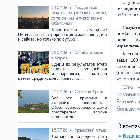
с учет
Подданные
24.07.26
очевидного
боятся потребовать мира,
войне явля
хотя режим ничего им не
объясняет
Разумее
Теоретически смещение
бомбы, гор
Путина не на сто процентов исключено даже
и сейчас, но только по сугубо…
ради – ми
израильтян
О чём спорят
22.07.26
Косвенн
в Корее
выше 100 
Одним из результатов этого
снижение 
является мощнейшая
(нетто эк
конспирология, которая
цветет среди крайних правых и…
человека и
Эта «
Остров Крым
20.07.26
союзнико
Всё это приводит к
Бахрейн
старению населения…
Образ всероссийского дома
больше, 
престарелых вполне
релевантен:…
В конте
Крымский стыд
18.07.26
Беда п
Коллапс в середине лета