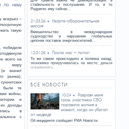
Для Трампа важна не демократизация, а
и по нему
стабильность и послушание. И то, и то
Родригес ему сейчас…
у всерьез –
Нефте-оборонительная
21.03.26
аткосрочную
миссия
ржать такую
Вмешательство в международное
судоходство и нарушение глобальных
цепочек поставок энергоносителей,…
я, победили
После нас — потоп
12.01.26
 отодвинули
То же самое происходило и полвека назад:
ее всего на
экономика прокручивалась на месте, деньги
али миру
осваивались,…
(и значит
о рынка),
суннитских
ВСЕ НОВОСТИ
и были те
ами войны,
Разрази меня
10:24
ритории и
гром: участника СВО
поразила молния в
 их доходы
момент, когда он убегал
ились в
от медведя
 альянса с
Об инциденте сообщает РИА Новости.