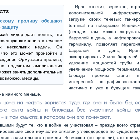
Иран ответит, вероятно, стр
ксте
дополнительной инфрастру
загрузки своих теневых танкеро
зскому проливу обещают
terminal на побережье Индийск
 защиту
(сегодня там можно загружат
кий лидер дает понять, что
баррелей в день, а нефтепрово
военную кампанию в течение
терминалу, позволяет перего
их нескольких недель. Он
баррелей в день, Иран
 что это может произойти и
экспортировать 2 млн баррелей 
ождения Ормузского пролива,
удвоение мощностей трубы и 
 по подсчетам американских
увеличение мощности терминала)
может занять дополнительные
блокада пролива станет н
 возможно, месяцы.
интересной – но трафик восстан
частично и уже в будущем так
на намного меньше.
е цена на нефть вернется туда, где она и была бы, е
ого акта войны и блокады. Все участники войны ок
– в том смысле, в котором они его понимают.
вшими будут те, кто в войне не участвовал – прежде всего стр
ировавшие свое неучастие оплатой углеводородов по существен
ение значительного времени. Возможно (но вряд ли), это приве