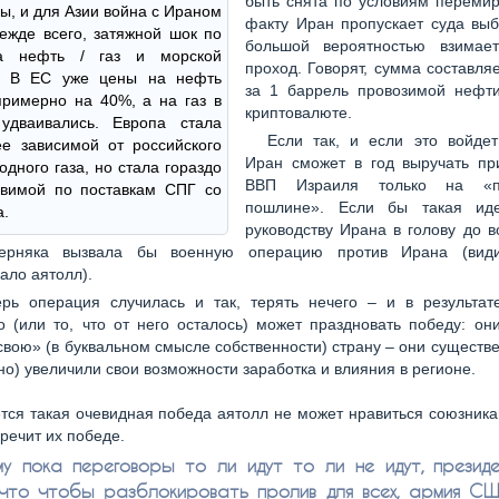
быть снята по условиям перемир
ы, и для Азии война с Ираном
факту Иран пропускает суда выб
ежде всего, затяжной шок по
большой вероятностью взимае
а нефть / газ и морской
проход. Говорят, сумма составля
е. В ЕС уже цены на нефть
за 1 баррель провозимой нефти
римерно на 40%, а на газ в
криптовалюте.
удваивались. Европа стала
Если так, и если это войдет
е зависимой от российского
Иран сможет в год выручать пр
одного газа, но стала гораздо
ВВП Израиля только на «п
звимой по поставкам СПГ со
пошлине». Если бы такая ид
а.
руководству Ирана в голову до 
верняка вызвала бы военную операцию против Ирана (вид
ало аятолл).
рь операция случилась и так, терять нечего – и в результат
о (или то, что от него осталось) может праздновать победу: он
свою» (в буквальном смысле собственности) страну – они существе
но) увеличили свои возможности заработка и влияния в регионе.
тся такая очевидная победа аятолл не может нравиться союзника
речит их победе.
у пока переговоры то ли идут то ли не идут, презид
 что чтобы разблокировать пролив для всех, армия СШ