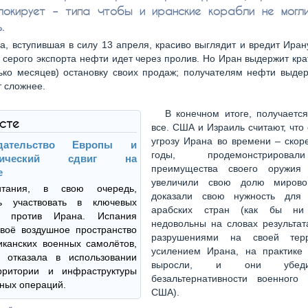
локирует – типа чтобы и иранские корабли не могл
.
а, вступившая в силу 13 апреля, красиво выглядит и вредит Иран
 серого экспорта нефти идет через пролив. Но Иран выдержит кр
ько месяцев) остановку своих продаж; получателям нефти выде
т сложнее.
В конечном итоге, получаетс
ксте
все. США и Израиль считают, что
угрозу Ирана во времени – скор
редательство Европы и
годы, продемонстриров
итический сдвиг на
преимущества своего оружия 
е
увеличили свою долю мировог
ритания, в свою очередь,
доказали свою нужность для 
сь участвовать в ключевых
арабских стран (как бы н
ях против Ирана. Испания
недовольны на словах результат
воё воздушное пространство
разрушениями на своей тер
канских военных самолётов,
усилением Ирана, на практике
 отказала в использовании
выросли, и они убед
рритории и инфраструктуры
безальтернативности военного
ных операций.
США).