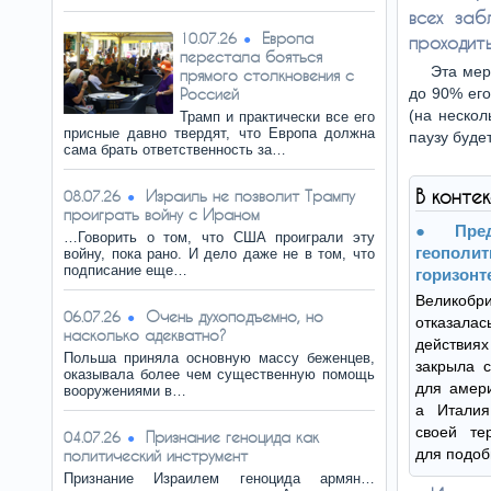
всех заб
Европа
10.07.26
проходить
перестала бояться
Эта мер
прямого столкновения с
Россией
до 90% его
(на нескол
Трамп и практически все его
присные давно твердят, что Европа должна
паузу буде
сама брать ответственность за…
В конте
Израиль не позволит Трампу
08.07.26
проиграть войну с Ираном
​​П
…Говорить о том, что США проиграли эту
геопол
войну, пока рано. И дело даже не в том, что
подписание еще…
горизонт
Великоб
Очень духоподъемно, но
06.07.26
отказала
насколько адекватно?
действи
Польша приняла основную массу беженцев,
закрыла с
оказывала более чем существенную помощь
для амери
вооружениями в…
а Италия
своей те
Признание геноцида как
04.07.26
для подоб
политический инструмент
Признание Израилем геноцида армян…