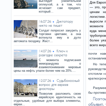
выглядит унизительной
Для Европ
оплеухой, а в том, что
— это, пр
исчезает сам предмет,
который…
ценам н
логистик
Диктатору
выросли п
16.07.26
никто не пишет
моменте 
Солдат попросил закурить у
куда мене
торговки цветами, а она
трубопров
воткнула ему в дуло
более уя
автомата гвоздику. Жест…
всего мир
Ключ к
14.07.26
почти на
разгадке секрета
останавлив
С момента подписания
меморандума о
Но тепе
взаимопонимании мировые
руководств
цены на нефть упали более чем на 20%.…
отстояли «
краткосроч
Судьбоносный
12.07.26
вопрос для евреев
Разумее
диаспоры
бы противо
Позволив разложить свою
еврейскую идентичность на
Поэтом
отдельные, удобные для выбора элементы,
объявил,
евреи…