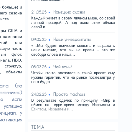
е больше) и
Немецкие сказки
21.05.25
него сезона
Каждый живет в своем личном мире, со своей
иста.
личной правдой. А над всем этим облако
левой и…
деры США и
й кампании
Наши университеты
09.05.25
той, они
«…Мы будем всячески мешать и выражать
ьшую часть
наше мнение, что вы не правы – это же
ный флот,
свобода слова и наша…
циала, ПВО,
 структур,
Чей вань?
08.03.25
, объекты
Чтобы кто-то вложился в такой проект ему
нужны гарантии, что на рынке послезавтра у
него будет…
иала (по
юзников)
Просто madness
24.02.25
же если
В результате сделок по принципу «Мир в
обмен на территории» между Израилем и
 успешно
Египтом, Израилем и…
енциал, у
мотивация
ТЕМА