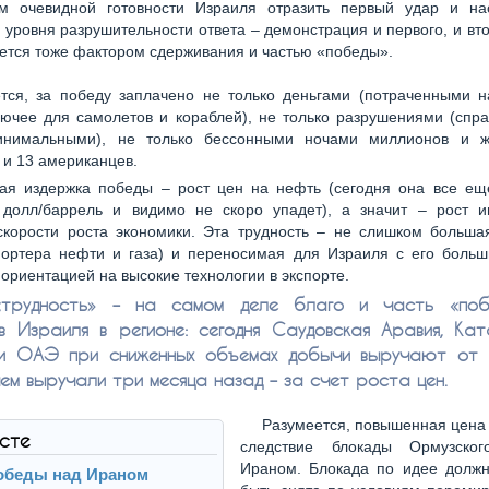
ом очевидной готовности Израиля отразить первый удар и на
 уровня разрушительности ответа – демонстрация и первого, и вто
ется тоже фактором сдерживания и частью «победы».
тся, за победу заплачено не только деньгами (потраченными н
ючее для самолетов и кораблей), не только разрушениями (спр
нимальными), не только бессонными ночами миллионов и 
 и 13 американцев.
ая издержка победы – рост цен на нефть (сегодня она все ещ
долл/баррель и видимо не скоро упадет), а значит – рост 
скорости роста экономики. Эта трудность – не слишком больш
спортера нефти и газа) и переносимая для Израиля с его боль
 ориентацией на высокие технологии в экспорте.
трудность» – на самом деле благо и часть «поб
в Израиля в регионе: сегодня Саудовская Аравия, Кат
 и ОАЭ при сниженных объемах добычи выручают от 
чем выручали три месяца назад – за счет роста цен.
Разумеется, повышенная цена
ксте
следствие блокады Ормузског
Ираном. Блокада по идее долж
обеды над Ираном