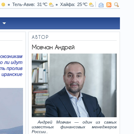
Тель-Авив
31
Хайфа
25
АВТОР
Мовчан Андрей
союзникам
о ли идут
ть пролив
 иранские
Андрей Мовчан — один из самых
известных финансовых менеджеров
России..