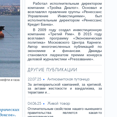
Работал исполнительным директором
компании «Тройка Диалог». Основал и
возглавлял правление группы «Ренессанс
Управление Инвестициями», был
исполнительным директором «Ренессанс
Кредит Банка».
В 2009 году создал инвестиционную
компанию «Третий Рим». В 2015 году
возглавил программу «Экономическая
политика» Московского Центра Карнеги.
Автор многочисленных публикаций по
экономике и финансам. Дважды
становился лауреатом премии конкурса
деловой журналистики «Pressзвание».
ДРУГИЕ ПУБЛИКАЦИИ
Антисемитская путаница
22.07.25
 нефти и газа
За антиизраильской кампанией, за критикой,
за актами жестокости и вандализма, за
терактами и…
Живой товар
04.06.25
Отличительным свойством нашего нынешнего
орических
правительства является какая-то
доксов».
нечеловеческая…