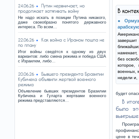
Путин нервничает, но
24.06.26
В конте
продолжает затягивать войну
Не надо искать в позиции Путина никакого,
Орму
даже своеобразно понятого державного
арабскую
интереса. По всем…
Американс
Как война с Ираном пошла не
22.06.26
завершит 
по плану
ближайш
Итог войны сведётся к одному из двух
намекает,
вариантов: либо смена режима и победа США
без освоб
с Израилем, либо…
которое,
военных, 
Бывшего президента Бразилии
20.06.26
недели и,
Кубичека объявили жертвой военного
режима
Объявление бывших президентов Бразилии
будет опас
Кубичека и Гуларта жертвами военного
режима представляются…
В итог
было эт
выигрыше 
Проигра
профинанс
цене в теч