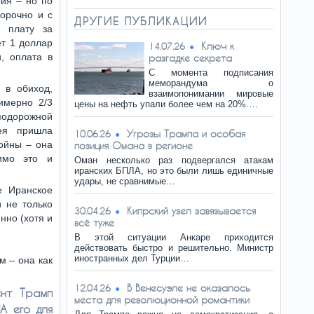
ия – но по
орочно и с
ДРУГИЕ ПУБЛИКАЦИИ
т плату за
ет 1 доллар
Ключ к
14.07.26
, оплата в
разгадке секрета
С момента подписания
меморандума о
 в обиход,
взаимопонимании мировые
имерно 2/3
цены на нефть упали более чем на 20%.…
одорожной
ея пришла
Угрозы Трампа и особая
10.06.26
войны – она
позиция Омана в регионе
имо это и
Оман несколько раз подвергался атакам
иранских БПЛА, но это были лишь единичные
удары, не сравнимые…
е Иранское
и не только
Кипрский узел завязывается
30.04.26
нно (хотя и
всё туже
В этой ситуации Анкаре приходится
действовать быстро и решительно. Министр
иностранных дел Турции…
м – она как
В Венесуэле не оказалось
12.04.26
ент Трамп
места для революционной романтики
А его для