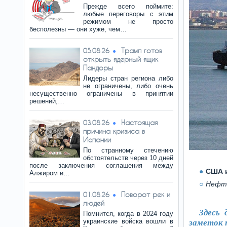
Прежде всего поймите:
любые переговоры с этим
режимом не просто
бесполезны — они хуже, чем…
Трамп готов
05.08.26
открыть ядерный ящик
Пандоры
Лидеры стран региона либо
не ограничены, либо очень
несущественно ограничены в принятии
решений,…
Настоящая
03.08.26
причина кризиса в
Испании
По странному стечению
обстоятельств через 10 дней
после заключения соглашения между
США и
Алжиром и…
Нефтя
Поворот рек и
01.08.26
людей
Здесь
Помнится, когда в 2024 году
украинские войска вошли в
заметок п