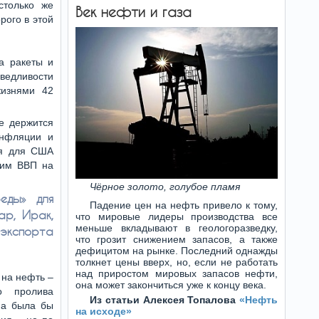
столько же
Век нефти и газа
рого в этой
а ракеты и
аведливости
жизнями 42
е держится
инфляции и
ая для США
шим ВВП на
Чёрное золото, голубое пламя
еды» для
Падение цен на нефть привело к тому,
ар, Ирак,
что мировые лидеры производства все
меньше вкладывают в геологоразведку,
экспорта
что грозит снижением запасов, а также
дефицитом на рынке. Последний однажды
толкнет цены вверх, но, если не работать
над приростом мировых запасов нефти,
 на нефть –
она может закончиться уже к концу века.
о пролива
Из статьи Алексея Топалова
«Нефть
на была бы
на исходе»