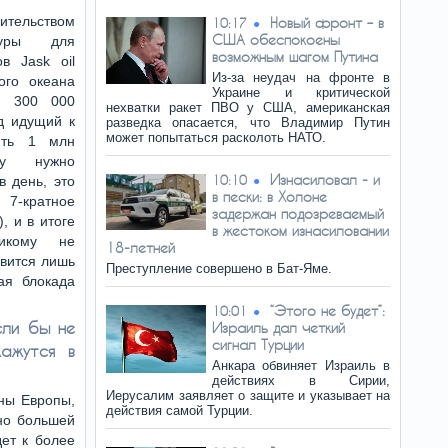
оительством
Новый фронт – в
10:17
США обеспокоены
ктуры для
возможным шагом Путина
в Jask oil
Из-за неудач на фронте в
ого океана
Украине и критической
ь 300 000
нехватки ракет ПВО у США, американская
д идущий к
разведка опасается, что Владимир Путин
может попытаться расколоть НАТО.
нять 1 млн
у нужно
Изнасиловал - и
10:10
в день, это
в пески: в Холоне
7-кратное
задержан подозреваемый
, и в итоге
в жестоком изнасиловании
икому не
18-летней
овится лишь
Преступление совершено в Бат-Яме.
ая блокада
“Этого не будет”:
10:01
сли бы не
Израиль дал четкий
сигнал Турции
ажутся в
Анкара обвиняет Израиль в
действиях в Сирии,
Иерусалим заявляет о защите и указывает на
аны Европы,
действия самой Турции.
но большей
дет к более