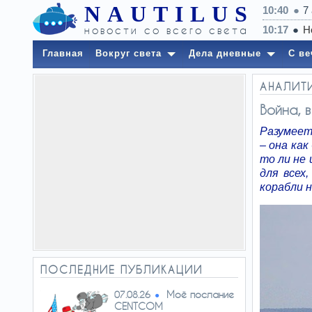
NAUTILUS
10:40
7
новости со всего света
10:17
Н
Главная
Вокруг света
Дела дневные
С ве
АНАЛИТ
Война, 
Разумеет
– она ка
то ли не
для всех
корабли н
ПОСЛЕДНИЕ ПУБЛИКАЦИИ
Моё послание
07.08.26
CENTCOM