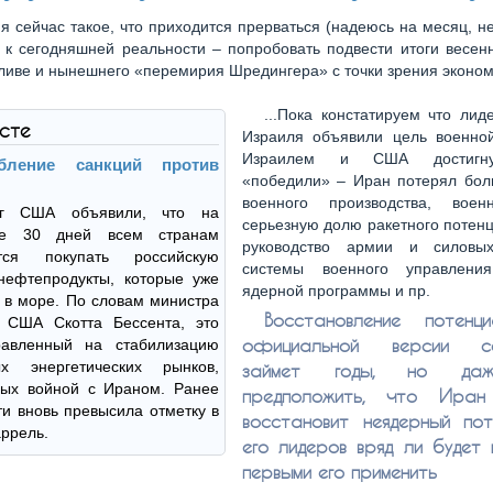
я сейчас такое, что приходится прерваться (надеюсь на месяц, н
 к сегодняшней реальности – попробовать подвести итоги весен
ливе и нынешнего «перемирия Шредингера» с точки зрения эконом
...Пока констатируем что ли
ксте
Израиля объявили цель военно
Израилем и США достигну
бление санкций против
«победили» – Иран потерял бол
военного производства, воен
рг США объявили, что на
серьезную долю ракетного потен
ие 30 дней всем странам
руководство армии и силовых
ется покупать российскую
системы военного управления
нефтепродукты, которые уже
ядерной программы и пр.
 в море. По словам министра
Восстановление потенц
 США Скотта Бессента, это
официальной версии со
равленный на стабилизацию
ых энергетических рынков,
займет годы, но да
ных войной с Ираном. Ранее
предположить, что Иран
и вновь превысила отметку в
восстановит неядерный пот
аррель.
его лидеров вряд ли будет 
первыми его применить