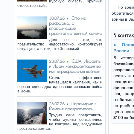
Курскую область, крупный
отечественный…
Но врем
обратиться
Это не
30.07.26
войны в За
реформа, а
классический
правительственный кризис
В конте
Дело не в том, что
правительство недостаточно контролирует
Осла
ситуацию, а в том, что Зеленский…
России
В четве
США, Израиль
28.07.26
ближайш
и Иран: конфронтация во
разреша
имя «прекращения войны»
нефть и 
Столь эффективно
находятся
начавшаяся кампания, как и
первая «двенадцатидневная» иранская война
финансов
в июне…
шаг, нап
глобальн
Перемирие в
26.07.26
потрясён
Йемене прекратилось...
цена нефт
Трудно себе представить,
$100 за б
чтобы хуситы согласились
на контроль над воздушным
пространством со…