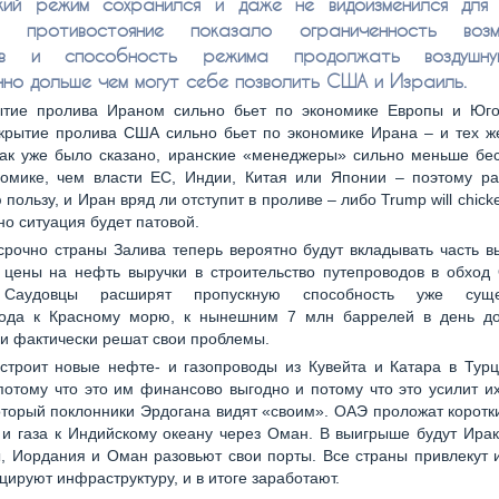
кий режим сохранился и даже не видоизменился для 
в, противостояние показало ограниченность возм
ов и способность режима продолжать воздушн
нно дольше чем могут себе позволить США и Израиль.
ытие пролива Ираном сильно бьет по экономике Европы и Юго
екрытие пролива США сильно бьет по экономике Ирана – и тех ж
как уже было сказано, иранские «менеджеры» сильно меньше бес
номике, чем власти ЕС, Индии, Китая или Японии – поэтому ра
пользу, и Иран вряд ли отступит в проливе – либо Trump will chick
но ситуация будет патовой.
срочно страны Залива теперь вероятно будут вкладывать часть 
 цены на нефть выручки в строительство путепроводов в обход
 Саудовцы расширят пропускную способность уже суще
ода к Красному морю, к нынешним 7 млн баррелей в день д
 и фактически решат свои проблемы.
строит новые нефте- и газопроводы из Кувейта и Катара в Турц
потому что это им финансово выгодно и потому что это усилит и
оторый поклонники Эрдогана видят «своим». ОАЭ проложат корот
и газа к Индийскому океану через Оман. В выигрыше будут Ира
, Иордания и Оман разовьют свои порты. Все страны привлекут 
ируют инфраструктуру, и в итоге заработают.