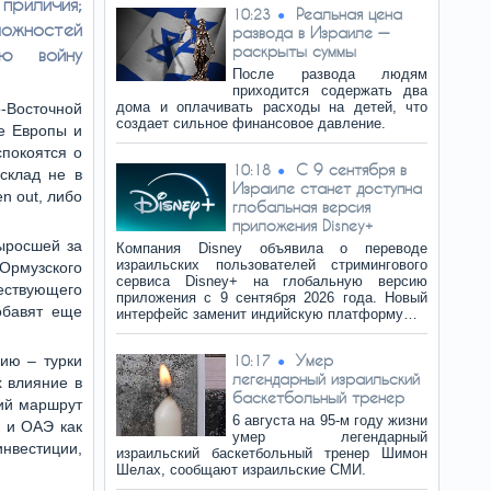
приличия;
Реальная цена
10:23
ожностей
развода в Израиле —
раскрыты суммы
ую войну
После развода людям
приходится содержать два
дома и оплачивать расходы на детей, что
-Восточной
создает сильное финансовое давление.
е Европы и
покоятся о
C 9 сентября в
10:18
склад не в
Израиле станет доступна
en out, либо
глобальная версия
приложения Disney+
выросшей за
Компания Disney объявила о переводе
израильских пользователей стримингового
 Ормузского
сервиса Disney+ на глобальную версию
ствующего
приложения с 9 сентября 2026 года. Новый
обавят еще
интерфейс заменит индийскую платформу…
Умер
ию – турки
10:17
легендарный израильский
х влияние в
баскетбольный тренер
кий маршрут
6 августа на 95-м году жизни
к и ОАЭ как
умер легендарный
инвестиции,
израильский баскетбольный тренер Шимон
Шелах, сообщают израильские СМИ.