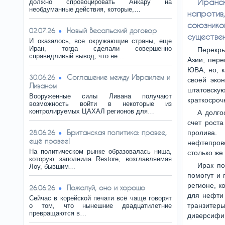
Иранс
должно спровоцировать Анкару на
необдуманные действия, которые,…
напроти
союзник
Новый Весальский договор
02.07.26
существе
И оказалось, все окружающие страны, еще
Иран, тогда сделали совершенно
Перекр
справедливый вывод, что не…
Азии; пер
ЮВА, но, 
Соглашение между Израилем и
30.06.26
своей эко
Ливаном
штатовскую 
Вооруженные силы Ливана получают
краткосроч
возможность войти в некоторые из
контролируемых ЦАХАЛ регионов для…
А долго
счет роста
Британская политика: правее,
28.06.26
пролива.
ещё правее!
нефтепров
На политическом рынке образовалась ниша,
столько же
которую заполнила Restore, возглавляемая
Ирак по
Лоу, бывшим…
помогут и 
регионе, к
Пожалуй, оно и хорошо
26.06.26
для нефти 
Сейчас в корейской печати всё чаще говорят
транзитеры
о том, что нынешние двадцатилетние
превращаются в…
диверсифиц