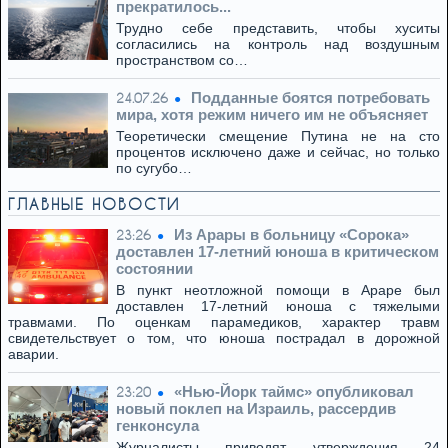
прекратилось...
Трудно себе представить, чтобы хуситы
согласились на контроль над воздушным
пространством со…
Подданные боятся потребовать
24.07.26
мира, хотя режим ничего им не объясняет
Теоретически смещение Путина не на сто
процентов исключено даже и сейчас, но только
по сугубо…
ГЛАВНЫЕ НОВОСТИ
Из Арары в больницу «Сорока»
23:26
доставлен 17-летний юноша в критическом
состоянии
В пункт неотложной помощи в Араре был
доставлен 17-летний юноша с тяжелыми
травмами. По оценкам парамедиков, характер травм
свидетельствует о том, что юноша пострадал в дорожной
аварии.
«Нью-Йорк таймс» опубликовал
23:20
новый поклеп на Израиль, рассердив
генконсула
Журналисты приводят утверждения 24