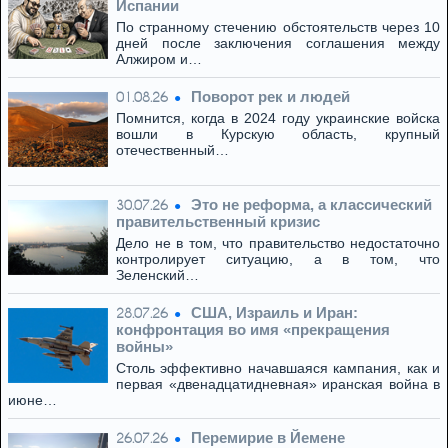
Испании
По странному стечению обстоятельств через 10
дней после заключения соглашения между
Алжиром и…
Поворот рек и людей
01.08.26
Помнится, когда в 2024 году украинские войска
вошли в Курскую область, крупный
отечественный…
Это не реформа, а классический
30.07.26
правительственный кризис
Дело не в том, что правительство недостаточно
контролирует ситуацию, а в том, что
Зеленский…
США, Израиль и Иран:
28.07.26
конфронтация во имя «прекращения
войны»
Столь эффективно начавшаяся кампания, как и
первая «двенадцатидневная» иранская война в
июне…
Перемирие в Йемене
26.07.26