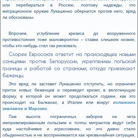
или перебираться в Россию, поэтому надежды, что
миграционное оружие Лукашенко обернется против него, вряд
ли обоснованы.
Впрочем, углубление кризиса до вооруженного
противостояния тоже маловероятно – ставки слишком низкие,
чтобы кто-нибудь стал так рисковать.
Скорее Евросоюз ответит на происходящее новыми
санкциями против Белоруссии, укреплением польской
границы и работой со странами, откуда приезжают
беженцы.
Это вряд ли заставит Лукашенко отступить, но ограничит
приток новых беженцев и переведет кризис в вялотекущую
форму, в которой он может продолжаться годами, как это
происходит на Балканах, в Италии или вокруг
испанских
анклавов в Марокко
.
Там высота пограничных заборов не чета
импровизированным польским и толпы мигрантов ведут себя
куда настойчивее и агрессивнее, но это давно стало
обыденностью и не воспринимается как чрезвычайная ситуация,