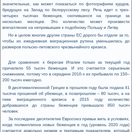
значительные, как может показаться по фотографиям курдов,
бредущих на Запад по белорусскому лесу. Речь идет о трех-
четырех тысячах беженцев, скопившихся на границе за
несколько месяцев. Это количество может произвести
впечатление на непривыкшие к подобному Польшу и Литву.
Но в целом многие другие страны ЕС дорого бы отдали за то,
чтобы их ежедневная миграционная рутина уменьшилась до
размеров польско-литовского чрезвычайного кризиса.
Для сравнения: к берегам Италии только за текущий год
причалило 55 тысяч беженцев. И это считается серьезным
снижением, потому что в середине 2010-х их прибывало по 150–
200 тысяч ежегодно.
В десятимиллионной Греции в прошлом году была подана 41
тысяча прошений об убежище, в позапрошлом – 80 тысяч, а на
пике миграционного кризиса в 2015 году количество
добравшихся до страны беженцев превышало 850 тысяч
человек.
За последнее десятилетие Евросоюз привык жить в условиях,
когда полмиллиона новых беженцев в год (уровень 2020 года)
считается довольно низким и терпимым показателем, который