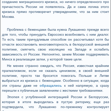
созданию миграционного кризиса, но ничего определенного про
причастность России не появлялось. Да и сама логика этого
кризиса прямо противоречит утверждениям, что за ним стоит
Москва.
Проблема с беженцами была нужна Лукашенко прежде всего
для того, чтобы принудить Евросоюз возобновить с ним диалог.
То есть таким причудливым способом он рассчитывал хотя бы
отчасти восстановить многовекторность в белорусской внешней
политике, смягчить свою изоляцию на Западе и ослабить
зависимость от России. Непонятно, зачем Москве поддерживать
Минск в реализации затеи, у которой такие цели.
Не менее странно ожидать, что Россия, известная крайним
прагматизмом, если не сказать цинизмом, в своей внешней
политике, просто так бросится помогать Польше и Литве
выбраться из кризиса с беженцами. Особенно в ситуации, когда
эти страны даже не
обращались
к ней напрямую, а сразу
перешли к публичным заявлениям с жесткими требованиями.
Эпопея с углубленной интеграцией России и Белоруссии,
которая в итоге выродилась в пустую риторику, еще раз
подтвердила, что Лукашенко по-прежнему контролирует