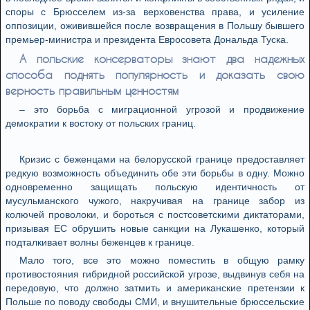
споры с Брюсселем из-за верховенства права, и усиление
оппозиции, оживившейся после возвращения в Польшу бывшего
премьер-министра и президента Евросовета Дональда Туска.
А польские консерваторы знают два надежных
способа поднять популярность и доказать свою
верность правильным ценностям
– это борьба с миграционной угрозой и продвижение
демократии к востоку от польских границ.
Кризис с беженцами на белорусской границе предоставляет
редкую возможность объединить обе эти борьбы в одну. Можно
одновременно защищать польскую идентичность от
мусульманского чужого, накручивая на границе забор из
колючей проволоки, и бороться с постсоветскими диктаторами,
призывая ЕС обрушить новые санкции на Лукашенко, который
подталкивает волны беженцев к границе.
Мало того, все это можно поместить в общую рамку
противостояния гибридной российской угрозе, выдвинув себя на
передовую, что должно затмить и американские претензии к
Польше по поводу свободы СМИ, и внушительные брюссельские