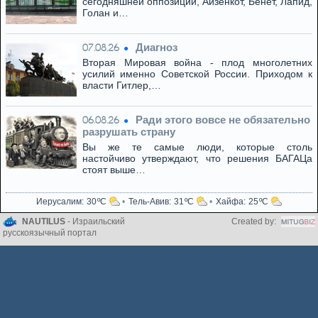
сегодняшней оппозиции, Айзенкот, Бенет, Лапид,
Голан и…
Диагноз
07.08.26
Вторая Мировая война - плод многолетних
усилий именно Советской России. Приходом к
власти Гитлер,…
Ради этого вовсе не обязательно
06.08.26
разрушать страну
Вы же те самые люди, которые столь
настойчиво утверждают, что решения БАГАЦа
стоят выше…
Иерусалим
30
Тель-Авив
31
Хайфа
25
NAUTILUS
- Израильский
Created by:
русскоязычный портал