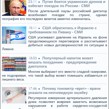
Путин боится украинских дронов и
23:11
избегает поездок по России - СМИ
После длительной паузы российский диктатор
возобновил поездки по стране, однако
география его последних визитов заметно изменилась.
США обратились к Израилю с
19:11
требованием по Ливану - СМИ
США усиливают давление на Израиль на фоне
продолжающихся переговоров и рассчитывают
добиться новых договоренностей по ситуации в
Ливане.
Популярный напиток может
18:03
мешать похудению - предупреждение
диетолога
Многие выбирают его вместо сладкой газировки,
не подозревая, что такой выбор может помешать избавиться от
лишнего веса.
Почему тонометр «врет» - врачи
17:46
указали на неочевидную ошибку
Регулярное измерение артериального давления
дома позволяет вовремя заметить возможные
нарушения в работе сердечно-сосудистой