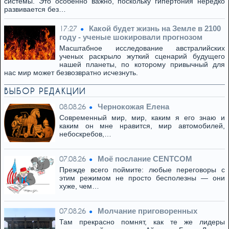
системы. Это особенно важно, поскольку гипертония нередко
развивается без…
Какой будет жизнь на Земле в 2100
17:27
году - ученые шокировали прогнозом
Масштабное исследование австралийских
ученых раскрыло жуткий сценарий будущего
нашей планеты, по которому привычный для
нас мир может безвозвратно исчезнуть.
ВЫБОР РЕДАКЦИИ
Чернокожая Елена
08.08.26
Современный мир, мир, каким я его знаю и
каким он мне нравится, мир автомобилей,
небоскребов,…
Моё послание CENTCOM
07.08.26
Прежде всего поймите: любые переговоры с
этим режимом не просто бесполезны — они
хуже, чем…
Молчание приговоренных
07.08.26
Там прекрасно помнят, как те же лидеры