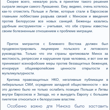
Скорее всего, немалую роль в принятии такого решения
сыграли эмоции самого Лукашенко. Ему, видимо, очень хотелось
как-то отомстить Польше и Литве, которые стали в Евросоюзе
главными лоббистами разрыва связей с Минском и введения
против Белоруссии все новых санкций. Беженцы казались
удобным инструментом – учитывая, что обе страны известны
своим болезненным отношением к проблеме миграции.
Приток мигрантов с Ближнего Востока должен был
продемонстрировать лицемерие польского и литовского
руководства. Только что эти страны критиковали Минск за
жестокость, репрессии и нарушение прав человека, и вот они же
принимают ксенофобские меры против беззащитных беженцев,
игнорируя общеевропейские ценности открытости и
мультикультурности.
Критика правозащитных НКО, негативные публикации в
либеральных СМИ, осуждение западной общественности – все
это должно было не только ослабить позиции Польши и Литвы
внутри Евросоюза и Запада, но и вынудить Европу с большим
пиететом относиться к белорусским властям.
Особенно важно для Минска было заставить