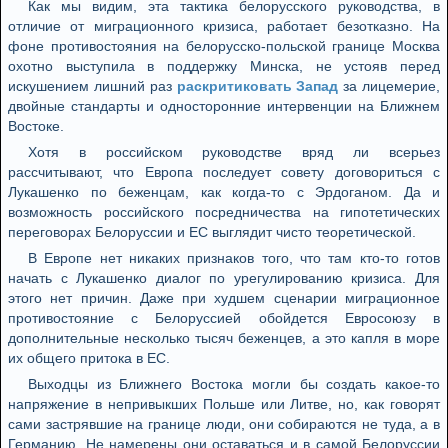
Как мы видим, эта тактика белорусского руководства, в
отличие от миграционного кризиса, работает безотказно. На
фоне противостояния на белорусско-польской границе Москва
охотно выступила в поддержку Минска, не устояв перед
искушением лишний раз
раскритиковать Запад
за лицемерие,
двойные стандарты и односторонние интервенции на Ближнем
Востоке.
Хотя в российском руководстве вряд ли всерьез
рассчитывают, что Европа последует совету договориться с
Лукашенко по беженцам, как когда-то с Эрдоганом. Да и
возможность российского посредничества на гипотетических
переговорах Белоруссии и ЕС выглядит чисто теоретической.
В Европе нет никаких признаков того, что там кто-то готов
начать с Лукашенко диалог по урегулированию кризиса. Для
этого нет причин. Даже при худшем сценарии миграционное
противостояние с Белоруссией обойдется Евросоюзу в
дополнительные несколько тысяч беженцев, а это капля в море
их общего притока в ЕС.
Выходцы из Ближнего Востока могли бы создать какое-то
напряжение в непривыкших Польше или Литве, но, как говорят
сами застрявшие на границе люди, они собираются не туда, а в
Германию. Не намерены они оставаться и в самой Белоруссии