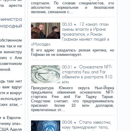
спортзале. По словам специалистов, это
ла ареста
абсолютно нормальное и безопасное
явление, связанное с…
министра
12 канал: план
00:33
ународный
смены власти в Иране
провалился, и Роман
Гофман меняет людей в
обственном
«Мосаде»
ка так и не
В его адрес раздалась резкая критика, но
ее министру
Гофман ее не комментирует.
язях с Али
советником
Основателя NFT-
00:31
меной.
стартапа Few and Far
обвинили в растрате $10
едь там нет
млн
е вам вдруг
Прокуратура Южного округа Нью-Йорка
предъявила обвинения основателю NFT-
тя и вокруг
стартапа Few and Far Таджу Тарше.
 использует
Следствие считает, что предприниматель
ких атак, -
присвоил более 10 млн долларов,
привлеченных от…
 в Европе.
Стало известно,
00:08
чнику зла».
кому принадлежит тело,
в США Аделя