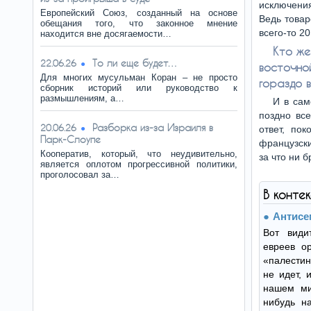
исключения
Европейский Союз, созданный на основе
Ведь това
обещания того, что законное мнение
всего-то 2
находится вне досягаемости…
Кто же
То ли еще будет…
22.06.26
восточн
Для многих мусульман Коран – не просто
гораздо 
сборник историй или руководство к
размышлениям, а…
И в сам
поздно вс
Разборка из-за Израиля в
20.06.26
ответ, по
Парк-Слоупе
французски
Кооператив, который, что неудивительно,
за что ни 
является оплотом прогрессивной политики,
проголосовал за…
В конте
Антисе
Вот види
евреев о
«палестин
не идет, 
нашем ми
нибудь на