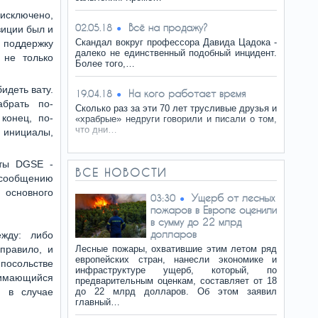
 исключено,
Всё на продажу?
02.05.18
зиции был и
Скандал вокруг профессора Давида Цадока -
 поддержку
далеко не единственный подобный инцидент.
 не только
Более того,…
идеть вату.
На кого работает время
19.04.18
абрать по-
Сколько раз за эти 70 лет трусливые друзья и
 конец, по-
«храбрые» недруги говорили и писали о том,
что дни…
о инициалы,
нты DGSE -
ВСЕ НОВОСТИ
о сообщению
 основного
Ущерб от лесных
03:30
пожаров в Европе оценили
в сумму до 22 млрд
долларов
ежду: либо
правило, и
Лесные пожары, охватившие этим летом ряд
европейских стран, нанесли экономике и
посольстве
инфраструктуре ущерб, который, по
нимающийся
предварительным оценкам, составляет от 18
а в случае
до 22 млрд долларов. Об этом заявил
главный…