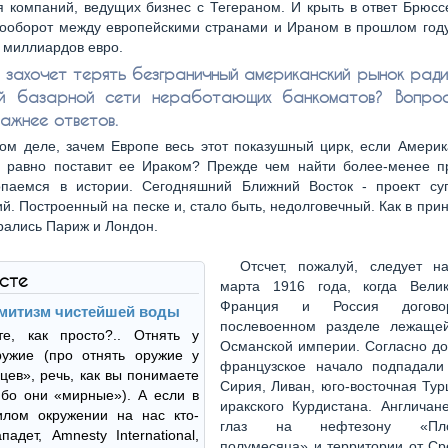
 компаний, ведущих бизнес с Тегераном. И крыть в ответ Брюс
рооборот между европейскими странами и Ираном в прошлом году
0 миллиардов евро.
 захочет терять безграничный американский рынок ради
ой базарной сети неработающих банкоматов? Вопрос
важнее ответов.
ом деле, зачем Европе весь этот показушный цирк, если Америк
е равно поставит ее Ираком? Прежде чем найти более-менее 
копаемся в истории. Сегодняшний Ближний Восток - проект суг
й. Построенный на песке и, стало быть, недолговечный. Как в прин
брались Париж и Лондон.
Отсчет, пожалуй, следует н
ксте
марта 1916 года, когда Велик
Франция и Россия догово
митизм чистейшей воды
послевоенном разделе лежаще
те, как просто?.. Отнять у
Османской империи. Согласно до
ружие (про отнять оружие у
французское начало подпадал
цев», речь, как вы понимаете
Сирия, Ливан, юго-восточная Тур
ибо они «мирные»). А если в
иракского Курдистана. Англичан
лом окружении на нас кто-
глаз на нефтезону «Плод
падет, Amnesty International,
полумесяца» и территории от Ср