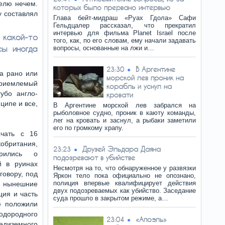
селю нечем.
которых было прервано интервью
 составлял
Глава бейт-мидраш «Руах Гдола» Сафи
Гельдцалер рассказал, что прекратил
интервью для фильма Planet Israel после
 какой-то
того, как, по его словам, ему начали задавать
ы иногда
вопросы, основанные на лжи и…
В Аргентине
23:30
а рано или
морской лев проник на
приемлемый
корабль и уснул на
убо англо-
кровати
ципе и все,
В Аргентине морской лев забрался на
рыболовное судно, проник в каюту команды,
лег на кровать и заснул, а рыбаки заметили
его по громкому храпу.
ачать с 16
обритания,
Друзей Эльдара Даяна
23:23
рились о
подозревают в убийстве
й в руинах
Несмотря на то, что обнаруженное у развязки
говору, под
Яркон тело пока официально не опознано,
полиция впервые квалифицирует действия
и нынешние
двух подозреваемых как убийство. Заседание
ция и часть
суда прошло в закрытом режиме, а…
е положили
ородного
«Апоэль»
23:04
едиземного