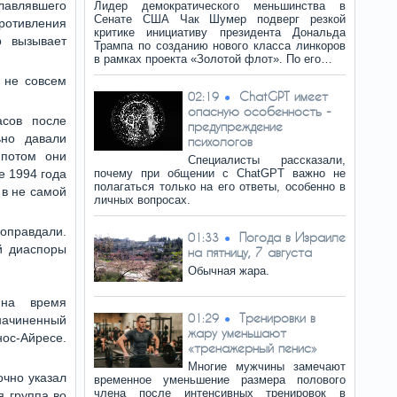
лавлявшего
Лидер демократического меньшинства в
Сенате США Чак Шумер подверг резкой
отивления
критике инициативу президента Дональда
р вызывает
Трампа по созданию нового класса линкоров
в рамках проекта «Золотой флот». По его…
 не совсем
ChatGPT имеет
02:19
опасную особенность -
асов после
предупреждение
ьно давали
психологов
 потом они
Специалисты рассказали,
е 1994 года
почему при общении с ChatGPT важно не
полагаться только на его ответы, особенно в
 в не самой
личных вопросах.
оправдали.
Погода в Израиле
01:33
й диаспоры
на пятницу, 7 августа
Обычная жара.
 на время
Тренировки в
01:29
начиненный
жару уменьшают
нос-Айресе.
«тренажерный пенис»
Многие мужчины замечают
очно указал
временное уменьшение размера полового
члена после интенсивных тренировок в
я группа во