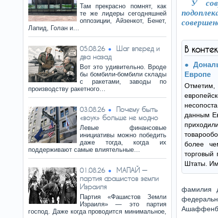
У сов
Там прекрасно помнят, как
подоплек
те же лидеры сегодняшней
оппозиции, Айзенкот, Бенет,
совершен
Лапид, Голан и…
Шаг вперед и
В конте
05.08.26
два назад
Донал
Вот это удивительно. Вроде
Европе
бы бомбили-бомбили склады
с ракетами, заводы по
Отмети
производству ракетного…
европе
несопос
Почему быть
03.08.26
данным Ев
«воук» больше не модно
приходи
Левые финансовые
товарообо
инициативы можно победить
даже тогда, когда их
более че
поддерживают самые влиятельные…
торговый 
Штаты. Им
МАПАЙ —
01.08.26
партия фашистов земли
Израиля
фамилия д
Партия «Фашистов Земли
федеральн
Израиля» — это партия
Ашаффенбу
господ. Даже когда проводится минимальное,