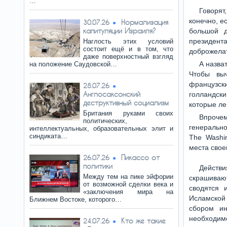
…
Говорят
конечно, е
Нормализация
30.07.26
капитуляции Израиля?
большой д
президент
Наглость этих условий
состоит ещё и в том, что
доброжелат
даже поверхностный взгляд
А назва
на положение Саудовской…
Чтобы выч
французски
28.07.26
Англосаксонский
голландски
деструктивный социализм
которые ле
Британия руками своих
Впроче
политических,
генерально
интеллектуальных, образовательных элит и
синдиката…
The Washi
места свое
Пикассо от
26.07.26
политики
Действ
Между тем на пике эйфории
скрашиваю
от возможной сделки века и
сводятся 
«заключения мира на
Исламской
Ближнем Востоке, которого…
сбором ин
необходим
Кто же такие
24.07.26