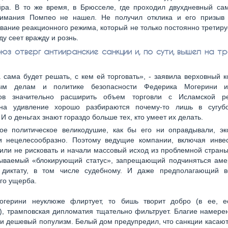
йра. В то же время, в Брюсселе, где проходил двухдневный са
нимания Помпео не нашел. Не получил отклика и его призыв 
ание реакционного режима, который не только постоянно третиру
ду сеет вражду и рознь.
юз отверг антииранские санкции и, по сути, вышел на тр
 сама будет решать, с кем ей торговать», - заявила верховный 
ным делам и политике безопасности Федерика Могерини и
ов значительно расширить объем торговли с Исламской ре
на удивление хорошо разбираются почему-то лишь в сугуб
 И о деньгах знают гораздо больше тех, кто умеет их делать.
е политическое великодушие, как бы его ни оправдывали, эк
и нецелесообразно. Поэтому ведущие компании, включая инве
или не рисковать и начали массовый исход из проблемной стран
зываемый «блокирующий статус», запрещающий подчиняться аме
диктату, в том числе судебному. И даже предполагающий 
го ущерба.
огерини неуклюже флиртует, то бишь творит добро (в ее, ес
, трамповская дипломатия тщательно фильтрует. Благие намере
и дешевый популизм. Белый дом предупредил, что санкции касают