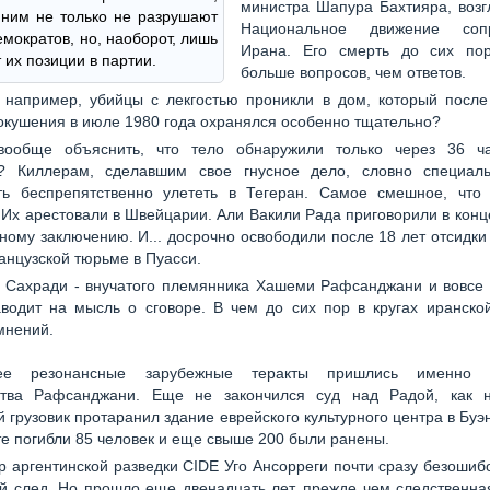
министра Шапура Бахтияра, возг
 ним не только не разрушают
Национальное движение сопр
емократов, но, наоборот, лишь
Ирана. Его смерть до сих по
 их позиции в партии.
больше вопросов, чем ответов.
 например, убийцы с лекгостью проникли в дом, который после
окушения в июле 1980 года охранялся особенно тщательно?
вообще объяснить, что тело обнаружили только через 36 ч
? Киллерам, сделавшим свое гнусное дело, словно специал
ть беспрепятственно улететь в Тегеран. Самое смешное, что
 Их арестовали в Швейцарии. Али Вакили Рада приговорили в конц
ному заключению. И... досрочно освободили после 18 лет отсидки
нцузской тюрьме в Пуасси.
 Сахради - внучатого племянника Хашеми Рафсанджани и вовсе 
аводит на мысль о сговоре. В чем до сих пор в кругах иранско
мнений.
ее резонансные зарубежные теракты пришлись именно
ства Рафсанджани. Еще не закончился суд над Радой, как 
й грузовик протаранил здание еврейского культурного центра в Буэ
те погибли 85 человек и еще свыше 200 были ранены.
р аргентинской разведки CIDE Уго Ансорреги почти сразу безошиб
й след. Но прошло еще двенадцать лет, прежде чем следственна