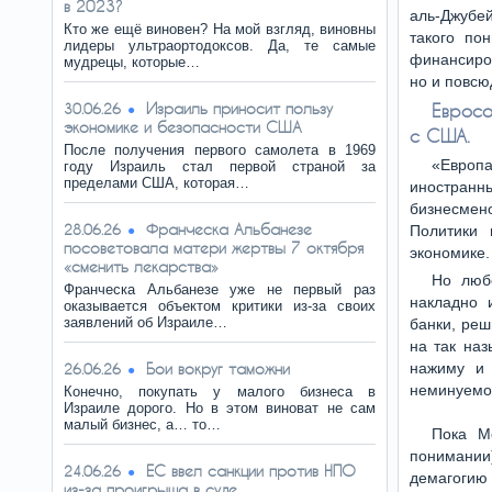
в 2023?
аль-Джубе
Кто же ещё виновен? На мой взгляд, виновны
такого по
лидеры ультраортодоксов. Да, те самые
финансиров
мудрецы, которые…
но и повсю
Израиль приносит пользу
30.06.26
Евросо
экономике и безопасности США
с США.
После получения первого самолета в 1969
«Европа
году Израиль стал первой страной за
пределами США, которая…
иностран
бизнесмен
Франческа Альбанезе
28.06.26
Политики 
посоветовала матери жертвы 7 октября
экономике.
«сменить лекарства»
Но любо
Франческа Альбанезе уже не первый раз
накладно 
оказывается объектом критики из-за своих
заявлений об Израиле…
банки, реш
на так на
Бои вокруг таможни
нажиму и 
26.06.26
неминуемо
Конечно, покупать у малого бизнеса в
Израиле дорого. Но в этом виноват не сам
малый бизнес, а… то…
Пока М
понимании)
ЕС ввел санкции против НПО
24.06.26
демагогию 
из-за проигрыша в суде