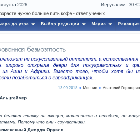
 августа 2026
Иерусалим
30
чера до утра
Выбор редакции
Медиа
Редакция
ованная безмозглость
ничтожит не искусственный интеллект, а естественная 
а широко открыла двери для полуграмотных и фа
 из Азии и Африки. Вместо того, чтобы хотя бы и
ости позаботиться о евроафриканцах...
13.09.2018
Мнение
Анатолий Гержгорин
-Альцгеймер
то делают ставку на лжецов, мошенников и негодяев, не мог
ртвами. Потому что они - соучастники.
 измененный Джордж Оруэлл