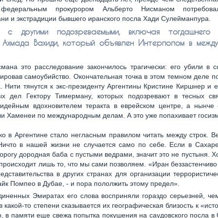
федеральным прокурором Альберто Нисманом потребова
и и экстрадиции бывшего иранского посла Хади Сулейманпура.
е с другими подозреваемыми, включая тогдашнего 
Ахмада Вахиди, который объявлен Интерполом в межд
мана это расследование закончилось трагически: его убили в с
ировав самоубийство. Окончательная точка в этом темном деле по
. Нити тянутся к экс-президенту Аргентины Кристине Киршнер и 
ых дел Гектору Тимерману, которых подозревают в тесных св
 идейным вдохновителем теракта в еврейском центре, а нынче 
и Хаменеи по международным делам. А это уже попахивает госиз
ко в Аргентине стало негласным правилом читать между строк. В
Ничто в нашей жизни не случается само по себе. Если в Сахар
орогу дородная баба с пустыми ведрами, значит это не пустыня. Хо
 происходит лишь то, что мы сами позволяем. «Иран беззастенчиво
едставительства в других странах для организации террористичес
йк Помпео в Дубае, - и пора пололжить этому предел».
иненных Эмиратах его слова восприняли гораздо серьезней, чем
в какой-то степени сказывается их географическая близость к «исто
, в памяти еще свежа попытка покушения на саудовского посла 