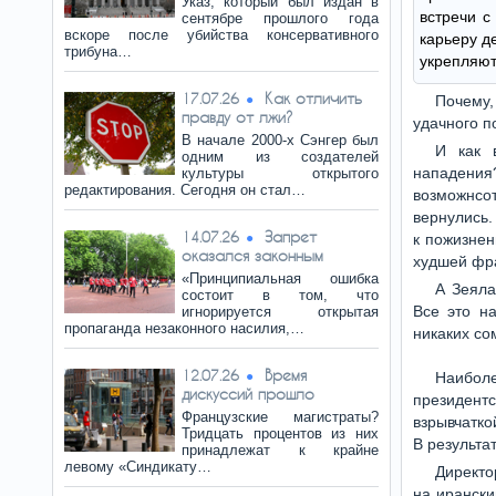
Указ, который был издан в
встречи с
сентябре прошлого года
вскоре после убийства консервативного
карьеру д
трибуна…
укрепляют
Как отличить
17.07.26
Почему,
правду от лжи?
удачного п
В начале 2000-х Сэнгер был
И как 
одним из создателей
нападения
культуры открытого
редактирования. Сегодня он стал…
возможнсо
вернулись.
Запрет
14.07.26
к пожизнен
оказался законным
худшей фра
«Принципиальная ошибка
А Зеяла
состоит в том, что
Все это н
игнорируется открытая
пропаганда незаконного насилия,…
никаких со
Время
12.07.26
Наибол
дискуссий прошло
президент
Французские магистраты?
взрывчатко
Тридцать процентов из них
В результа
принадлежат к крайне
левому «Синдикату…
Директо
на ирански