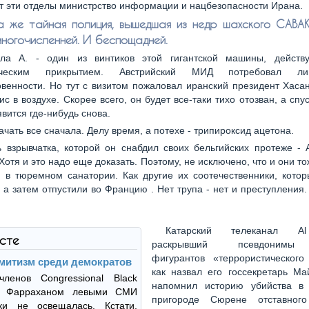
т эти отделы министрство информации и нацбезопасности Ирана.
 же тайная полиция, вышедшая из недр шахского САВАК
многочисленней. И беспощадней.
лла А. - один из винтиков этой гигантской машины, дейст
ическим прикрытием. Австрийский МИД потребовал л
венности. Но тут с визитом пожаловал иранский президент Хаса
ис в воздухе. Скорее всего, он будет все-таки тихо отозван, а спус
вится где-нибудь снова.
ачать все сначала. Делу время, а потехе - трипироксид ацетона.
 взрывчатка, которой он снабдил своих бельгийских протеже - 
Хотя и это надо еще доказать. Поэтому, не исключено, что и они то
 в тюремном санатории. Как другие их соотечественники, кото
 а затем отпустили во Францию . Нет трупа - нет и преступления.
Катарский телеканал Al
ксте
раскрывший псевдонимы
фигурантов «террористического 
митизм среди демократов
как назвал его госсекретарь Ма
членов Congressional Black
напомнил историю убийства в
с Фарраханом левыми СМИ
пригороде Сюрене отставного
ски не освещалась. Кстати,