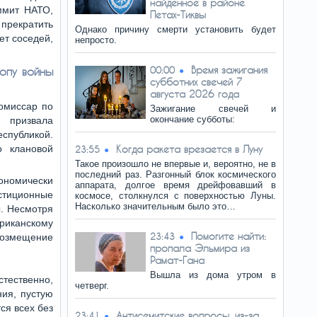
найденное в районе
ммит НАТО,
Петах-Тиквы
прекратить
Однако причину смерти установить будет
ет соседей,
непросто.
Время зажигания
опу войны
00:00
субботних свечей 7
августа 2026 года
комиссар по
Зажигание свечей и
окончание субботы:
 призвала
спубликой.
о клановой
Когда ракета врезается в Луну
23:55
Такое произошло не впервые и, вероятно, не в
последний раз. Разгонный блок космического
ономически
аппарата, долгое время дрейфовавший в
стиционные
космосе, столкнулся с поверхностью Луны.
Насколько значительным было это…
ы. Несмотря
риканскому
Помогите найти:
23:43
возмещение
пропала Эльмира из
Рамат-Гана
Вышла из дома утром в
тественно,
четверг.
ния, пустую
ся всех без
Антисемитские вопросы, из-за
23:41