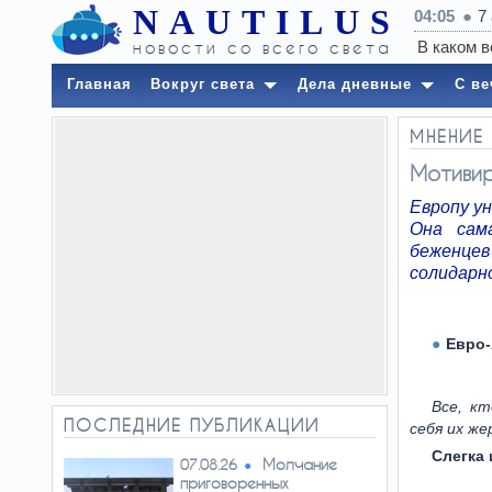
NAUTILUS
04:05
7
новости со всего света
Главная
Вокруг света
Дела дневные
С ве
МНЕНИЕ
Мотивир
Европу у
Она сам
беженцев
солидарн
Евро
Все, к
ПОСЛЕДНИЕ ПУБЛИКАЦИИ
себя их же
Слегка
Молчание
07.08.26
приговоренных