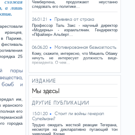
е схожая
Чемберлена, продолжают неустанно
следовать его политике…
я, а лишь
ктив.
Прививка от страха
26.01.21
Профессор Таль Закс - научный директор
арестовали
«Модерны» - израильтянин. Гендиректор
иранцев,
«Пфайзер» Альберт…
 в Париже,
естиваль
Мотивированная безмозглость
06.06.20
отивления
Кому, скажите, интересно, что Мишель Обаму
порядка 25
ничуть не интересует должность вице-
президента. О чем…
ой пары
ещества,
ИЗДАНИЕ
 бомб и
Мы здесь!
ередал им,
ДРУГИЕ ПУБЛИКАЦИИ
к иранского
(полная его
Стоит ли войны генерал
15.01.20
германской
Сулеймани?
го городка
Трудно ожидать жесткой реакции Тегерана,
несмотря на декларативно пугающий тон
заявлений. Кроме…