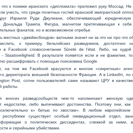
, что к поимке иранского «дипломата» приложил руку Моссад. Не
сли учесть, что среди почетных гостей иранской эмигрантской оппо
руг Израиля Руди Джулиани, обеспечивающий юридическую
а Дональда Трампа. Фигура, магнитом притягивающая к себе
ельных фанатов, но и всевозможное отребье.
ть местных «джеймсбондов» ватными значит ни за что ни про что об
ислить, к примеру, бельгийских разведчиков, достаточно н
 в Facebook словосочетание Sûreté de l'état. Либо, на худой
 - Staatsveiligheid. В результате появятся если и не фамилии, т
гко расшифровать с помощью поисковика Google.
м, на том же Facebook красуются и многие «секретные» аге
го директората внешней безопасности Франции. А в LinkedIn, п
ngton Post, сотни пользователей сами называют ЦРУ в качестве
й работы.
ия многих разведсообществ чем-то напоминают женскую од
т недостатки, либо выпячивают достоинства. Поэтому они, как 
исключительно к» битью по хвостам». В любом европейском 
 республики существует особый ликвидационный отдел, за
формации о политических диссидентах, слежкой за ними, 
ости и серийными убийствами.