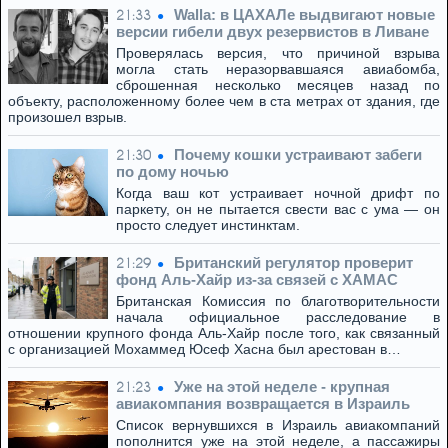
Walla: в ЦАХАЛе выдвигают новые
21:33
версии гибели двух резервистов в Ливане
Проверялась версия, что причиной взрыва
могла стать неразорвавшаяся авиабомба,
сброшенная несколько месяцев назад по
объекту, расположенному более чем в ста метрах от здания, где
произошел взрыв.
Почему кошки устраивают забеги
21:30
по дому ночью
Когда ваш кот устраивает ночной дрифт по
паркету, он не пытается свести вас с ума — он
просто следует инстинктам.
Британский регулятор проверит
21:29
фонд Аль-Хайр из-за связей с ХАМАС
Британская Комиссия по благотворительности
начала официальное расследование в
отношении крупного фонда Аль-Хайр после того, как связанный
с организацией Мохаммед Юсеф Хасна был арестован в…
Уже на этой неделе - крупная
21:23
авиакомпания возвращается в Израиль
Список вернувшихся в Израиль авиакомпаний
пополнится уже на этой неделе, а пассажиры