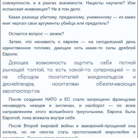
совокупности, и в рангах значимости. Нацисты научили? Или
испанская инквизиция? Не в том дело.
Какая разница убитому, преданному, униженному — из каких
книг черпал свои аргументы убийца или предатель?
Остается вопрос — зачем?
Затем, что ненависть к евреям — на сегодняшний день
единственное топливо, дающее хоть какие-то силы дряблой
Европе.
Дающее возможность ощутить себя потной
рычащей толпой, то есть какой-то супернацией — а
не сбродом посетителей макдональдсов и
диснейлендов, носителями обезличивающих
европаспортов.
После создания НАТО и ЕС стало запрещено французам
ненавидеть немцев и англичан, и наоборот — по всем
направлениям этого волшебного треугольника. Европа была
Европой, пока воевала внутри себя.
После Второй мировой войны и замирений-прощений она
хотела, но не смогла стать протоплазмой миролюбия и