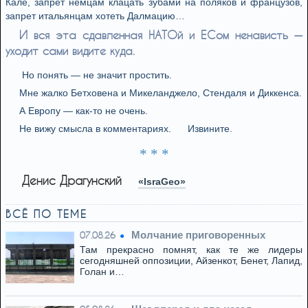
Кале, запрет немцам клацать зубами на поляков и французов,
запрет итальянцам хотеть Далмацию…
И вся эта сдавленная НАТОй и ЕСом ненависть —
уходит сами видите куда.
Но понять — не значит простить.
Мне жалко Бетховена и Микеланджело, Стендаля и Диккенса.
А Европу — как-то не очень.
Не вижу смысла в комментариях.
Извините.
* * *
Денис Драгунский
«IsraGeo»
ВСЁ ПО ТЕМЕ
Молчание приговоренных
07.08.26
Там прекрасно помнят, как те же лидеры
сегодняшней оппозиции, Айзенкот, Бенет, Лапид,
Голан и…