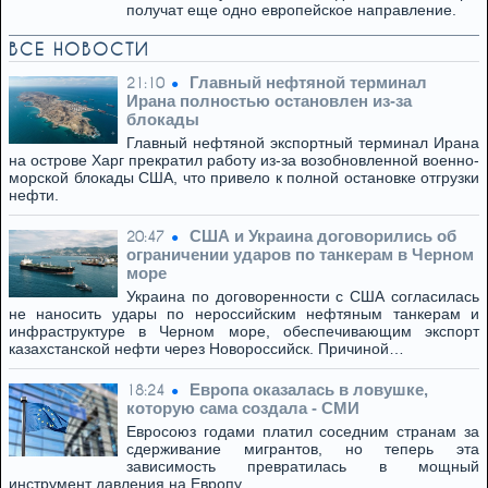
получат еще одно европейское направление.
ВСЕ НОВОСТИ
Главный нефтяной терминал
21:10
Ирана полностью остановлен из-за
блокады
Главный нефтяной экспортный терминал Ирана
на острове Харг прекратил работу из-за возобновленной военно-
морской блокады США, что привело к полной остановке отгрузки
нефти.
США и Украина договорились об
20:47
ограничении ударов по танкерам в Черном
море
Украина по договоренности с США согласилась
не наносить удары по нероссийским нефтяным танкерам и
инфраструктуре в Черном море, обеспечивающим экспорт
казахстанской нефти через Новороссийск. Причиной…
Европа оказалась в ловушке,
18:24
которую сама создала - СМИ
Евросоюз годами платил соседним странам за
сдерживание мигрантов, но теперь эта
зависимость превратилась в мощный
инструмент давления на Европу.