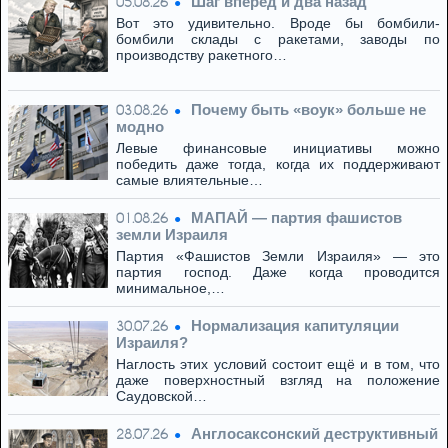
Шаг вперед и два назад
05.08.26
Вот это удивительно. Вроде бы бомбили-
бомбили склады с ракетами, заводы по
производству ракетного…
Почему быть «воук» больше не
03.08.26
модно
Левые финансовые инициативы можно
победить даже тогда, когда их поддерживают
самые влиятельные…
МАПАЙ — партия фашистов
01.08.26
земли Израиля
Партия «Фашистов Земли Израиля» — это
партия господ. Даже когда проводится
минимальное,…
Нормализация капитуляции
30.07.26
Израиля?
Наглость этих условий состоит ещё и в том, что
даже поверхностный взгляд на положение
Саудовской…
Англосаксонский деструктивный
28.07.26