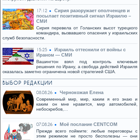
Сирия разоружает ополченцев и
17:12
посылает позитивный сигнал Израилю –
СМИ
Сирия перевела от Голанских высот турецкого
командира, вызвавшего опасения у израильских
служб безопасности.
Израиль оттеснили от войны с
15:25
Ираном — СМИ
Вашингтон взял под контроль ключевые
решения по Ирану, а свобода действий Израиля
оказалась заметно ограничена новой стратегией США.
ВЫБОР РЕДАКЦИИ
Чернокожая Елена
08.08.26
Современный мир, мир, каким я его знаю и
каким он мне нравится, мир автомобилей,
небоскребов,…
Моё послание CENTCOM
07.08.26
Прежде всего поймите: любые переговоры с
этим режимом не просто бесполезны — они