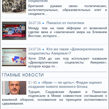
социализм
Британия руками своих политических,
интеллектуальных, образовательных элит и
синдиката…
Пикассо от политики
26.07.26
Между тем на пике эйфории от возможной
сделки века и «заключения мира на Ближнем
Востоке, которого…
Кто же такие «Демократические
24.07.26
социалисты Америки»?
Хотя DSA до сих пор использует название
«Демократические социалисты Америки»,
которое когда-то…
ГЛАВНЫЕ НОВОСТИ
​«Иран — не цель»: Фидан оценил
21:40
создание нового военного блока
Турция, Саудовская Аравия и Пакистан
подписали в Мекке совместное соглашение о
взаимной обороне, основанное на принципе коллективного
сдерживания.