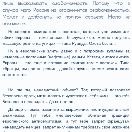
лишь высказывать озабоченность. Потому что в
случае чего Россия не ограничится озабоченностью.
Может и долбануть на полном серьезе. Мало не
покажется.
Ненавидеть «мигрантов с востока», которые уже изменили
облик Европы — тоже опасно. В случае чего можно получить
массовую peзню на улицах — типа Руанды. Охота была…
Ну а европейские элиты давно и с потрохами куплены за
немереные восточные (нефтяные) деньги. Кстати, антисемитизм
Европы — это еще и потакание «мигрантам с востока». Типа
«братцы, вы нас не peжьтe, давайте лучше вместе peзaть сами
знаете кого».
Но где ты, ненавистный объект? Тот, который позволяет
безопасно орать, митинговать и чувствовать себя «мы — ого-го!»
Безопасно ненавидеть. Да вот же он!
Да еще с таким, извините за выражение, институциональным
анамнезом. Тут тебе многовековая обильная традиция
европейского антисемитизма, и тут тебе запрет французам
ненавидеть немцев, запрет англичанам требовать свое исконное