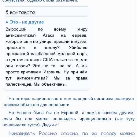
сочувствия. Однако стала размазней.
В контексте
Это - не другие
Выросший по всему миру
антисемитизм? Атаки на евреев,
которые шли по улице, пришли в музей,
приехали в школу? Убийство
прекрасной влюблённой молодой пары
в центре столицы США только за то, что
они евреи? Это не то, не те. А мы
просто критикуем Израиль. Ну при чём
тут антисемитизм? Мы за права
палестинцев. Мы объективны.
На потерю национального «я» народный организм реагирует
поиском объектов для ненависти.
Но Европа была бы не Европой, а чем-то совсем другим,
если бы она умела ненавидеть иррационально (как хуту
ненавидели тутси). Дудки-с!
Ненавидеть Россию опасно, по ее поводу можно