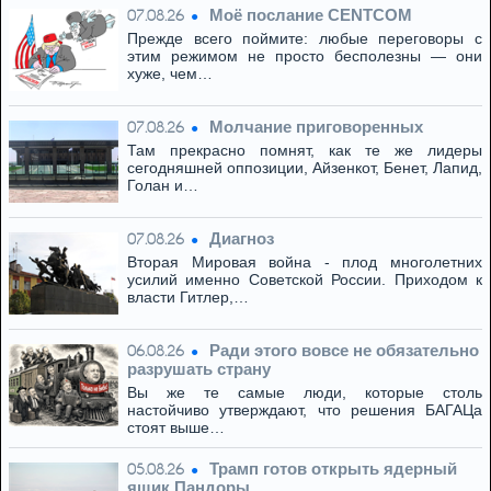
Моё послание CENTCOM
07.08.26
Прежде всего поймите: любые переговоры с
этим режимом не просто бесполезны — они
хуже, чем…
Молчание приговоренных
07.08.26
Там прекрасно помнят, как те же лидеры
сегодняшней оппозиции, Айзенкот, Бенет, Лапид,
Голан и…
Диагноз
07.08.26
Вторая Мировая война - плод многолетних
усилий именно Советской России. Приходом к
власти Гитлер,…
Ради этого вовсе не обязательно
06.08.26
разрушать страну
Вы же те самые люди, которые столь
настойчиво утверждают, что решения БАГАЦа
стоят выше…
Трамп готов открыть ядерный
05.08.26
ящик Пандоры