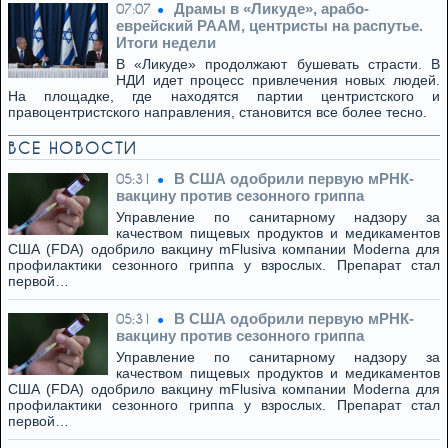
Драмы в «Ликуде», арабо-
07:07
еврейский РААМ, центристы на распутье.
Итоги недели
В «Ликуде» продолжают бушевать страсти. В
НДИ идет процесс привлечения новых людей.
На площадке, где находятся партии центристского и
правоцентристского направления, становится все более тесно.
ВСЕ НОВОСТИ
В США одобрили первую мРНК-
05:31
вакцину против сезонного гриппа
Управление по санитарному надзору за
качеством пищевых продуктов и медикаментов
США (FDA) одобрило вакцину mFlusiva компании Moderna для
профилактики сезонного гриппа у взрослых. Препарат стал
первой…
В США одобрили первую мРНК-
05:31
вакцину против сезонного гриппа
Управление по санитарному надзору за
качеством пищевых продуктов и медикаментов
США (FDA) одобрило вакцину mFlusiva компании Moderna для
профилактики сезонного гриппа у взрослых. Препарат стал
первой…