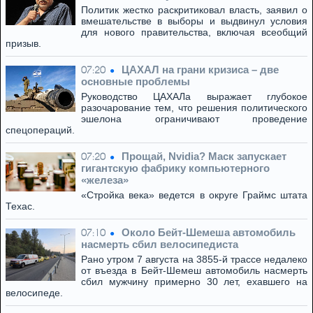
Политик жестко раскритиковал власть, заявил о
вмешательстве в выборы и выдвинул условия
для нового правительства, включая всеобщий
призыв.
ЦАХАЛ на грани кризиса – две
07:20
основные проблемы
Руководство ЦАХАЛа выражает глубокое
разочарование тем, что решения политического
эшелона ограничивают проведение
спецопераций.
Прощай, Nvidia? Маск запускает
07:20
гигантскую фабрику компьютерного
«железа»
«Стройка века» ведется в округе Граймс штата
Техас.
Около Бейт-Шемеша автомобиль
07:10
насмерть сбил велосипедиста
Рано утром 7 августа на 3855-й трассе недалеко
от въезда в Бейт-Шемеш автомобиль насмерть
сбил мужчину примерно 30 лет, ехавшего на
велосипеде.