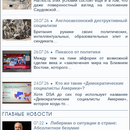
Наглость этих условий состоит ещё и в том, что
даже поверхностный взгляд на положение
Саудовской…
Англосаксонский деструктивный
28.07.26
социализм
Британия руками своих политических,
интеллектуальных, образовательных элит и
синдиката…
Пикассо от политики
26.07.26
Между тем на пике эйфории от возможной
сделки века и «заключения мира на Ближнем
Востоке, которого…
Кто же такие «Демократические
24.07.26
социалисты Америки»?
Хотя DSA до сих пор использует название
«Демократические социалисты Америки»,
которое когда-то…
ГЛАВНЫЕ НОВОСТИ
Либерман о ситуации в стране:
07:22
Абсолютное безумие