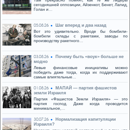
Там прекрасно помнят, как те же лидеры
сегодняшней оппозиции, Айзенкот, Бенет, Лапид,
Голан и…
Шаг вперед и два назад
05.08.26
Вот это удивительно. Вроде бы бомбили-
бомбили склады с ракетами, заводы по
производству ракетного…
Почему быть «воук» больше не
03.08.26
модно
Левые финансовые инициативы можно
победить даже тогда, когда их поддерживают
самые влиятельные…
МАПАЙ — партия фашистов
01.08.26
земли Израиля
Партия «Фашистов Земли Израиля» — это
партия господ. Даже когда проводится
минимальное,…
Нормализация капитуляции
30.07.26
Израиля?