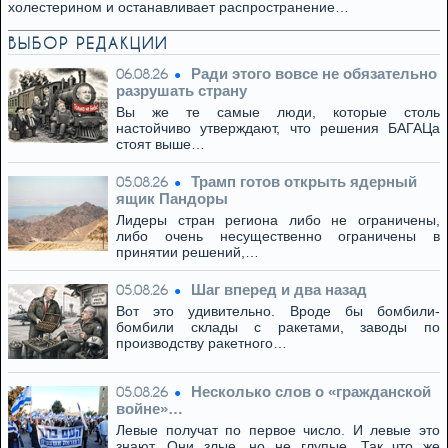
холестерином и останавливает распространение…
ВЫБОР РЕДАКЦИИ
Ради этого вовсе не обязательно
06.08.26
разрушать страну
Вы же те самые люди, которые столь
настойчиво утверждают, что решения БАГАЦа
стоят выше…
Трамп готов открыть ядерный
05.08.26
ящик Пандоры
Лидеры стран региона либо не ограничены,
либо очень несущественно ограничены в
принятии решений,…
Шаг вперед и два назад
05.08.26
Вот это удивительно. Вроде бы бомбили-
бомбили склады с ракетами, заводы по
производству ракетного…
Несколько слов о «гражданской
05.08.26
войне»…
Левые получат по первое число. И левые это
знают. Они злые, но не глупые. Так что же