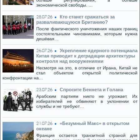
больше регулирования, а больше
экономической свободы. …
Кто станет сражаться за
28.07.26
разваливающуюся Британию?
После фактического уничтожения наших границ
состоятельными чиновниками, которым нужна
дешёвая…
Укрепление ядерного потенциала
26.07.26
Китая приводит к деградации архитектуры
контроля над вооружениями
Несмотря на это, в отличие от Ирана, Китай не
стал объектом открытой политической
конфронтации на…
Спросите Беннета и Голана
23.07.26
Арабским партиям никто не угрожает. Их
избирателей не обвиняют в уклонении от
службы и не требуют…
«Безумный Макс» в открытом
21.07.26
океане
Франция остается транзитной страной для