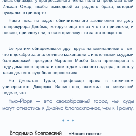
лишь однажды: у прогрессивного члена палаты представителей
Ильхан Омар, якобы вышедшей за родного брата, который
нуждался в гринкарте.
Никто пока не видел обвинительного заключения по делу
генпрокурора Джеймс, которую еще ни за что не привлекли, и
неясно, привлекут ли, а если привлекут, то за что конкретно.
Ее критики обнадеживают друг друга напоминаниями о том,
что в декабре за аналогичные махинации с ипотечными ссудами
балтиморский прокурор Мэрилин Мосби была приговорена к
году домашнего ареста и трем годам гласного надзора, то есть у
таких дел есть судебная перспектива.
Но Джонатан Турли, профессор права в столичном
университете Джорджа Вашингтона, заметил на минувшей
неделе, что
Нью-Йорк — это своеобразный город, чьи суды
могут отнестись к Джеймс благосклоннее, чем к Трампу.
* * *
Владимир Козловский
«Новая газета»