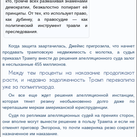
кто, громче всех размахивая знамёнами
демократии, безжалостно попирает её
принципы. От тех, кто использует право,
как дубинку, а правосудие — как
политический инструмент травли и
преследования.
Когда защита заартачилась, Джеймс пригрозила, что начнет
продавать трамповскую недвижимость с молотка, а судья
приказал Трампу внести до решения апелляционного суда залог
в неслыханные 455 миллионов.
Между тем проценты на наказание продолжают
расти, и недавно задолженность Трамп перевалила
уже за полмиллиарда.
Он все еще ждет решения апелляционной инстанции,
которая тянет резину необыкновенно долго даже по
черепашьим меркам американской юриспруденции.
Судя по репликам апелляционных судей на прениях сторон,
они вполне могут вынести решение в пользу Трампа и если не
отменят приговор Энгорона, то почти наверняка резко сократят
назначенное им наказание.