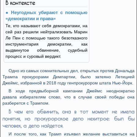
В контексте
Неугодных убирают с помощью
«демократии и права»
Те, кто называют себя демократами, на
сей раз решили нейтрализовать Марин
Ле Пен с помощью такого безотказного
инструментария демократии, как
выдвинутое обвинение, судебный
процесс и суровый вердикт.
Одно из самых cомнительных дел, открытых против Дональда
Трампа прокурорами Демпартии, было затеяно Летицией
Джеймс, избранной в 2018 году генпрокурором штата Нью-Йорк.
В ходе предвыборной кампании Джеймс неоднократно
давала избирателям слово, что в случае своей победы она
разберется с Трампом.
В чем его обвинить, она в тот момент не имела
понятия, но прокурорское дело нехитрое: был бы
человек, а дело найдется.
И после того, как Трамп изъявил желание выставиться на