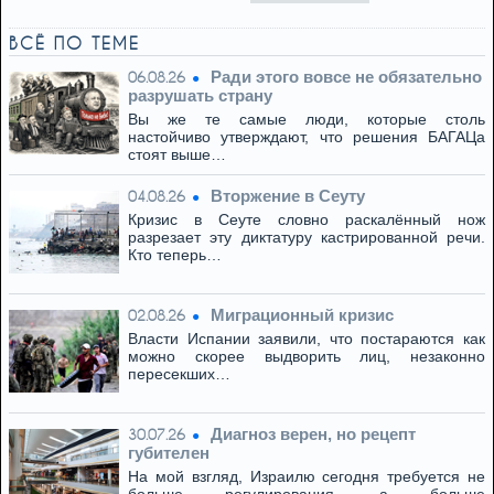
ВСЁ ПО ТЕМЕ
Ради этого вовсе не обязательно
06.08.26
разрушать страну
Вы же те самые люди, которые столь
настойчиво утверждают, что решения БАГАЦа
стоят выше…
Вторжение в Сеуту
04.08.26
Кризис в Сеуте словно раскалённый нож
разрезает эту диктатуру кастрированной речи.
Кто теперь…
Миграционный кризис
02.08.26
Власти Испании заявили, что постараются как
можно скорее выдворить лиц, незаконно
пересекших…
Диагноз верен, но рецепт
30.07.26
губителен
На мой взгляд, Израилю сегодня требуется не