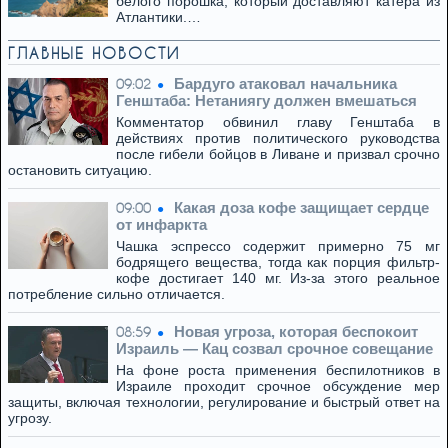
белого порошка, который доставляют катера из
Атлантики.…
ГЛАВНЫЕ НОВОСТИ
Бардуго атаковал начальника
09:02
Генштаба: Нетаниягу должен вмешаться
Комментатор обвинил главу Генштаба в
действиях против политического руководства
после гибели бойцов в Ливане и призвал срочно
остановить ситуацию.
Какая доза кофе защищает сердце
09:00
от инфаркта
Чашка эспрессо содержит примерно 75 мг
бодрящего вещества, тогда как порция фильтр-
кофе достигает 140 мг. Из-за этого реальное
потребление сильно отличается.
Новая угроза, которая беспокоит
08:59
Израиль — Кац созвал срочное совещание
На фоне роста применения беспилотников в
Израиле проходит срочное обсуждение мер
защиты, включая технологии, регулирование и быстрый ответ на
угрозу.