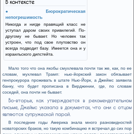
В контексте
Бюрократическая
непогрешимость
Никогда и нигде правящий класс не
уступал даром своих привилегий. По-
другому не бывает. Но человек так
устроен, что под свое плутовство он
всегда подводит базу. Имеется она и у
израильского дипстейта.
Мало того что она якобы смухлевала почти так же, как, по ее
словам, мухлевал Трамп: нью-йоркский закон обязывает
генпрокурора проживать в штате Нью-Йорк, а Джеймс заявила
банку, что будет прописана в Вирджинии, где, по словам
соседей, она почти не бывает.
Во-вторых, как утверждается в рекомендательном
письме, Джеймс указала в документах, что они с отцом
являются супружеской парой.
В последние годы Америка знала много разновидностей
новаторских браков, но такую комбинацию я встречал до сих пор