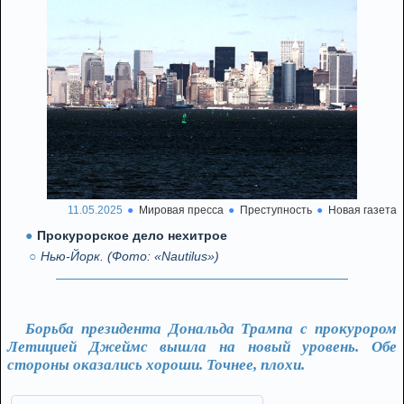
11.05.2025
Мировая пресса
Преступность
Новая газета
Прокурорское дело нехитрое
Нью-Йорк. (Фото: «Nautilus»)
Борьба президента Дональда Трампа с прокурором
Летицией Джеймс вышла на новый уровень. Обе
стороны оказались хороши. Точнее, плохи.