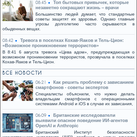
Топ бытовых привычек, которые
08:45
незаметно сокращают жизнь – врачи
Большинство людей думает, что стандартные
советы защитят их здоровье. Однако главные
угрозы долголетию часто скрываются в
обыденных вещах.
Тревога в поселках Кохав-Яаков и Тель-Цион:
08:42
«Возможное проникновение террористов»
В 8:41 6 августа тревога «Цева адом», предупреждающая о
возможном проникновении террористов, прозвучала в поселках
Кохав-Яаков и Тель-Цион.
ВСЕ НОВОСТИ
Как решить проблему с зависанием
06:21
смартфонов - советы экспертов
Специалисты объяснили, что нужно делать
владельцам смартфонов с операционными
системами Android и iOS в случае их зависания,
Британские исследователи
06:09
выявили опасное поведение ИИ-агентов
OpenAI и Anthropic
Британский Институт безопасности