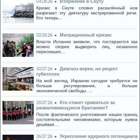
Вторжение в Сеуту
04.08.26
Кризис в Сеуте словно раскалённый нож
разрезает эту диктатуру кастрированной речи.
Кто теперь…
Миграционный кризис
02.08.26
Власти Испании заявили, что постараются как
можно скорее выдворить лиц, незаконно
пересекших…
Диагноз верен, но рецепт
30.07.26
губителен
На мой взгляд, Израилю сегодня требуется не
больше регулирования, а больше
экономической свободы. …
Кто станет сражаться за
28.07.26
разваливающуюся Британию?
После фактического уничтожения наших границ
состоятельными чиновниками, которым нужна
дешёвая…
Укрепление ядерного потенциала
26.07.26