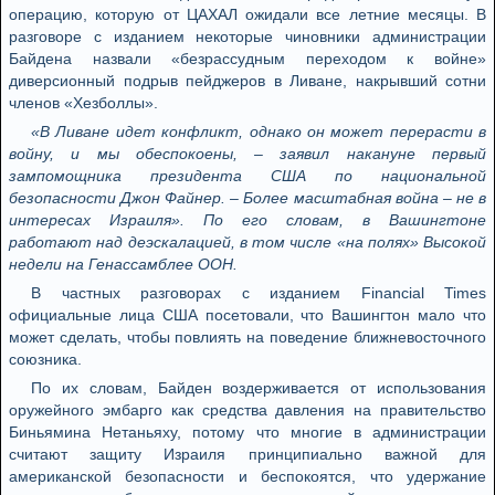
операцию, которую от ЦАХАЛ ожидали все летние месяцы. В
разговоре с изданием некоторые чиновники администрации
Байдена назвали «безрассудным переходом к войне»
диверсионный подрыв пейджеров в Ливане, накрывший сотни
членов «Хезболлы».
«В Ливане идет конфликт, однако он может перерасти в
войну, и мы обеспокоены, – заявил накануне первый
зампомощника президента США по национальной
безопасности Джон Файнер. – Более масштабная война – не в
интересах Израиля». По его словам, в Вашингтоне
работают над деэскалацией, в том числе «на полях» Высокой
недели на Генассамблее ООН.
В частных разговорах с изданием Financial Times
официальные лица США посетовали, что Вашингтон мало что
может сделать, чтобы повлиять на поведение ближневосточного
союзника.
По их словам, Байден воздерживается от использования
оружейного эмбарго как средства давления на правительство
Биньямина Нетаньяху, потому что многие в администрации
считают защиту Израиля принципиально важной для
американской безопасности и беспокоятся, что удержание