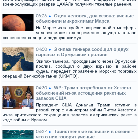
военнослужащих резерва ЦАХАЛа получили тяжелые ранения.
Один человек, два сезона: ученые
05:26
объяснили микроклимат Марса
На Марсе из-за крайне разреженной атмосферы
человек может одновременно ощущать теплое
«весеннее» солнце и ледяную «зиму».
Экипаж танкера сообщил о двух
04:50
взрывах в Ормузском проливе
Экипаж танкера, проходившего через Ормузский
пролив, сообщил о двух взрывах в районе
судна, передает Управление морских торговых
операций Великобритании (UKMTO).
WP: Трамп потребовал от Хегсета
04:30
объяснений из-за истощения ракетных
запасов США
Президент США Дональд Трамп вступил в
резкий спор с министром войны Питом Хегсетом
из-за критического сокращения запасов американских ракет в
ходе войны с Ираном.
Таинственные вспышки в океане –
04:27
что о них говорят ученые