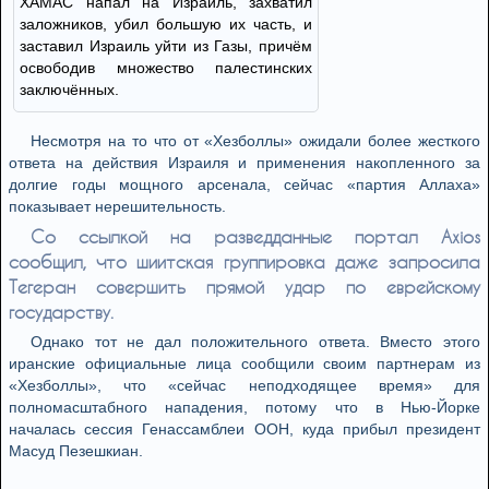
ХАМАС напал на Израиль, захватил
заложников, убил большую их часть, и
заставил Израиль уйти из Газы, причём
освободив множество палестинских
заключённых.
Несмотря на то что от «Хезболлы» ожидали более жесткого
ответа на действия Израиля и применения накопленного за
долгие годы мощного арсенала, сейчас «партия Аллаха»
показывает нерешительность.
Со ссылкой на разведданные портал Axios
сообщил, что шиитская группировка даже запросила
Тегеран совершить прямой удар по еврейскому
государству.
Однако тот не дал положительного ответа. Вместо этого
иранские официальные лица сообщили своим партнерам из
«Хезболлы», что «сейчас неподходящее время» для
полномасштабного нападения, потому что в Нью-Йорке
началась сессия Генассамблеи ООН, куда прибыл президент
Масуд Пезешкиан.