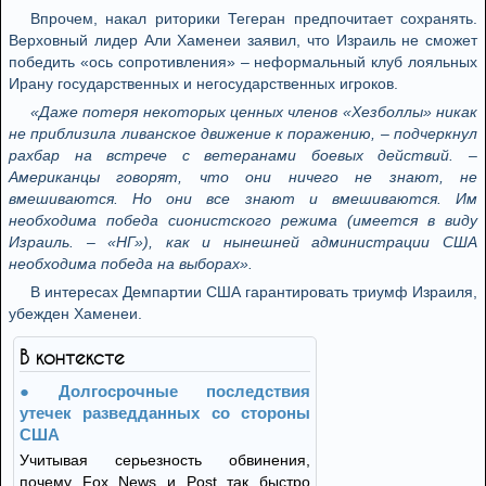
Впрочем, накал риторики Тегеран предпочитает сохранять.
Верховный лидер Али Хаменеи заявил, что Израиль не сможет
победить «ось сопротивления» – неформальный клуб лояльных
Ирану государственных и негосударственных игроков.
«Даже потеря некоторых ценных членов «Хезболлы» никак
не приблизила ливанское движение к поражению, – подчеркнул
рахбар на встрече с ветеранами боевых действий. –
Американцы говорят, что они ничего не знают, не
вмешиваются. Но они все знают и вмешиваются. Им
необходима победа сионистского режима (имеется в виду
Израиль. – «НГ»), как и нынешней администрации США
необходима победа на выборах».
В интересах Демпартии США гарантировать триумф Израиля,
убежден Хаменеи.
В контексте
Долгосрочные последствия
утечек разведданных со стороны
США
Учитывая серьезность обвинения,
почему Fox News и Post так быстро