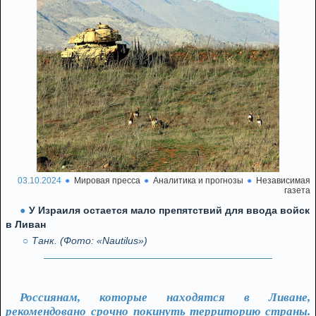
03.10.2024
Мировая пресса
Аналитика и прогнозы
Независимая
газета
У Израиля остается мало препятствий для ввода войск
в Ливан
Танк. (Фото: «Nautilus»)
Россиянам, которые находятся в Ливане,
рекомендовано срочно покинуть территорию страны.