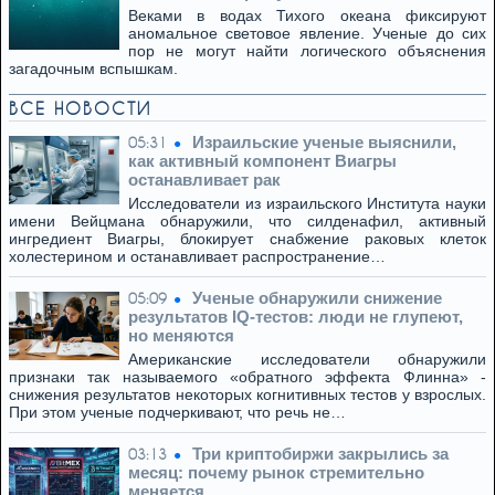
Веками в водах Тихого океана фиксируют
аномальное световое явление. Ученые до сих
пор не могут найти логического объяснения
загадочным вспышкам.
ВСЕ НОВОСТИ
Израильские ученые выяснили,
05:31
как активный компонент Виагры
останавливает рак
Исследователи из израильского Института науки
имени Вейцмана обнаружили, что силденафил, активный
ингредиент Виагры, блокирует снабжение раковых клеток
холестерином и останавливает распространение…
Ученые обнаружили снижение
05:09
результатов IQ-тестов: люди не глупеют,
но меняются
Американские исследователи обнаружили
признаки так называемого «обратного эффекта Флинна» -
снижения результатов некоторых когнитивных тестов у взрослых.
При этом ученые подчеркивают, что речь не…
Три криптобиржи закрылись за
03:13
месяц: почему рынок стремительно
меняется