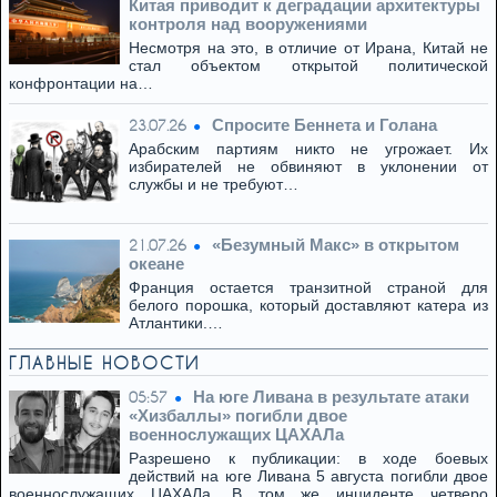
Китая приводит к деградации архитектуры
контроля над вооружениями
Несмотря на это, в отличие от Ирана, Китай не
стал объектом открытой политической
конфронтации на…
Спросите Беннета и Голана
23.07.26
Арабским партиям никто не угрожает. Их
избирателей не обвиняют в уклонении от
службы и не требуют…
«Безумный Макс» в открытом
21.07.26
океане
Франция остается транзитной страной для
белого порошка, который доставляют катера из
Атлантики.…
ГЛАВНЫЕ НОВОСТИ
На юге Ливана в результате атаки
05:57
«Хизбаллы» погибли двое
военнослужащих ЦАХАЛа
Разрешено к публикации: в ходе боевых
действий на юге Ливана 5 августа погибли двое
военнослужащих ЦАХАЛа. В том же инциденте четверо