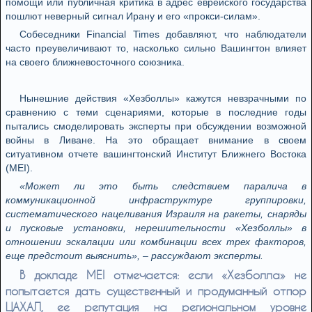
помощи или публичная критика в адрес еврейского государства
пошлют неверный сигнал Ирану и его «прокси-силам».
Собеседники Financial Times добавляют, что наблюдатели
часто преувеличивают то, насколько сильно Вашингтон влияет
на своего ближневосточного союзника.
Нынешние действия «Хезболлы» кажутся невзрачными по
сравнению с теми сценариями, которые в последние годы
пытались смоделировать эксперты при обсуждении возможной
войны в Ливане. На это обращает внимание в своем
ситуативном отчете вашингтонский Институт Ближнего Востока
(MEI).
«Может ли это быть следствием паралича в
коммуникационной инфраструктуре группировки,
систематического нацеливания Израиля на ракеты, снаряды
и пусковые установки, нерешительности «Хезболлы» в
отношении эскалации или комбинации всех трех факторов,
еще предстоит выяснить», – рассуждают эксперты.
В докладе MEI отмечается: если «Хезболла» не
попытается дать существенный и продуманный отпор
ЦАХАЛ, ее репутация на региональном уровне