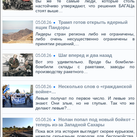
Вы же те самые люди, которые столь
настойчиво утверждают, что решения БАГАЦа
стоят выше…
Трамп готов открыть ядерный
05.08.26
ящик Пандоры
Лидеры стран региона либо не ограничены,
либо очень несущественно ограничены в
принятии решений,…
Шаг вперед и два назад
05.08.26
Вот это удивительно. Вроде бы бомбили-
бомбили склады с ракетами, заводы по
производству ракетного…
Несколько слов о «гражданской
05.08.26
войне»…
Левые получат по первое число. И левые это
знают. Они злые, но не глупые. Так что же
делают левые?…
Нолан попал под новый бойкот −
05.08.26
теперь из‑за Западной Сахары
Пока вся эта история выглядит скорее курьезом,
нежели серьезным поводом для беспокойства.