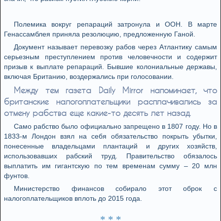
Полемика вокруг репараций затронула и ООН. В марте
Генассамблея приняла резолюцию, предложенную Ганой.
Документ называет перевозку рабов через Атлантику самым
серьезным преступлением против человечности и содержит
призыв к выплате репараций. Бывшие колониальные державы,
включая Британию, воздержались при голосовании.
Между тем газета Daily Mirror напоминает, что
британские налогоплательщики расплачивались за
отмену рабства еще какие-то десять лет назад.
Само рабство было официально запрещено в 1807 году. Но в
1833-м Лондон взял на себя обязательство покрыть убытки,
понесенные владельцами плантаций и других хозяйств,
использовавших рабский труд. Правительство обязалось
выплатить им гигантскую по тем временам сумму – 20 млн
фунтов.
Министерство финансов собирало этот оброк с
налогоплательщиков вплоть до 2015 года.
* * *