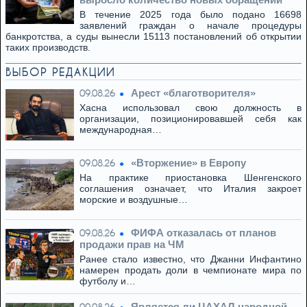
В течение 2025 года было подано 16698
заявлений граждан о начале процедуры
банкротства, а суды вынесли 15113 постановлений об открытии
таких производств.
ВЫБОР РЕДАКЦИИ
Арест «благотворителя»
09.08.26
Хасна использовал свою должность в
организации, позиционировавшей себя как
международная…
«Вторжение» в Европу
09.08.26
На практике приостановка Шенгенского
соглашения означает, что Италия закроет
морские и воздушные…
ФИФА отказалась от планов
09.08.26
продажи прав на ЧМ
Ранее стало известно, что Джанни Инфантино
намерен продать доли в чемпионате мира по
футболу и…
Является ли ЦАХАЛ народной