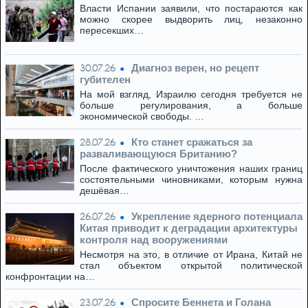
Власти Испании заявили, что постараются как
можно скорее выдворить лиц, незаконно
пересекших…
Диагноз верен, но рецепт
30.07.26
губителен
На мой взгляд, Израилю сегодня требуется не
больше регулирования, а больше
экономической свободы. …
Кто станет сражаться за
28.07.26
разваливающуюся Британию?
После фактического уничтожения наших границ
состоятельными чиновниками, которым нужна
дешёвая…
Укрепление ядерного потенциала
26.07.26
Китая приводит к деградации архитектуры
контроля над вооружениями
Несмотря на это, в отличие от Ирана, Китай не
стал объектом открытой политической
конфронтации на…
Спросите Беннета и Голана
23.07.26