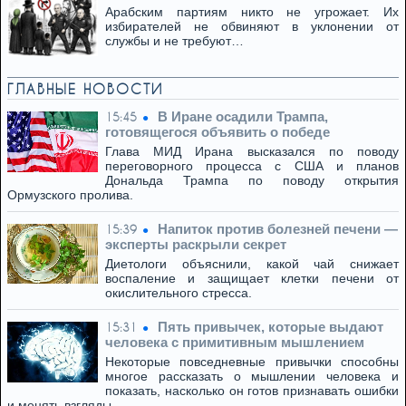
Арабским партиям никто не угрожает. Их
избирателей не обвиняют в уклонении от
службы и не требуют…
ГЛАВНЫЕ НОВОСТИ
В Иране осадили Трампа,
15:45
готовящегося объявить о победе
Глава МИД Ирана высказался по поводу
переговорного процесса с США и планов
Дональда Трампа по поводу открытия
Ормузского пролива.
Напиток против болезней печени —
15:39
эксперты раскрыли секрет
Диетологи объяснили, какой чай снижает
воспаление и защищает клетки печени от
окислительного стресса.
Пять привычек, которые выдают
15:31
человека с примитивным мышлением
Некоторые повседневные привычки способны
многое рассказать о мышлении человека и
показать, насколько он готов признавать ошибки
и менять взгляды.