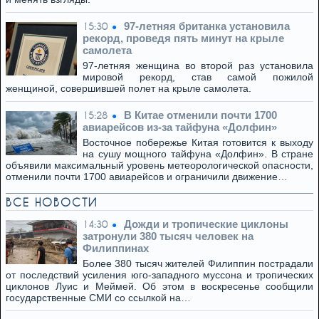
97-летняя британка установила
15:30
рекорд, проведя пять минут на крыле
самолета
97-летняя женщина во второй раз установила
мировой рекорд, став самой пожилой
женщиной, совершившей полет на крыле самолета.
В Китае отменили почти 1700
15:28
авиарейсов из-за тайфуна «Долфин»
Восточное побережье Китая готовится к выходу
на сушу мощного тайфуна «Долфин». В стране
объявили максимальный уровень метеорологической опасности,
отменили почти 1700 авиарейсов и ограничили движение…
ВСЕ НОВОСТИ
Дожди и тропические циклоны
14:30
затронули 380 тысяч человек на
Филиппинах
Более 380 тысяч жителей Филиппин пострадали
от последствий усиления юго-западного муссона и тропических
циклонов Луис и Меймей. Об этом в воскресенье сообщили
государственные СМИ со ссылкой на…