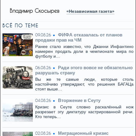
Владимир Скосырев
«Независимая газета»
ВСЁ ПО ТЕМЕ
ФИФА отказалась от планов
09.08.26
продажи прав на ЧМ
Ранее стало известно, что Джанни Инфантино
намерен продать доли в чемпионате мира по
футболу и…
Ради этого вовсе не обязательно
06.08.26
разрушать страну
Вы же те самые люди, которые столь
настойчиво утверждают, что решения БАГАЦа
стоят выше…
Вторжение в Сеуту
04.08.26
Кризис в Сеуте словно раскалённый нож
разрезает эту диктатуру кастрированной речи.
Кто теперь…
Миграционный кризис
02.08.26