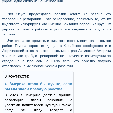
убрать одно слово из наименования.
Зия Юсуф, председатель партии Reform UK, заявил, что
требования репараций – это оскорбление, поскольку те, кто их
выдвигает, игнорируют, что именно Британия первой из крупных
держав запретила рабство и добилась введения в силу этого
запрета.
Эти слова не произвели никакого впечатления на потомков
рабов. Группа стран, входящих в Карибское сообщество и в
Африканский союз, а также несколько стран Латинской Америки
заявили, что требуют репараций не в качестве возмещения за
страдания в прошлом, а из-за того, что рабство пагубно
отразилось на их экономическом развитии.
В контексте
Америка стала бы лучше, если
бы мы знали правду о рабстве
В 2023 г. Америка должна принять
резолюцию, чтобы покончить с
уловками почитателей культуры Woke.
Когда эти люди говорят о