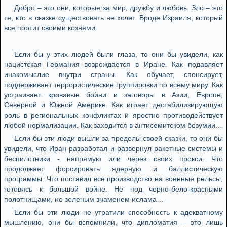
Добро – это они, которые за мир, дружбу и любовь. Зло – это
те, кто в сказке существовать не хочет. Вроде Израиля, который
все портит своими кознями.
Если бы у этих людей были глаза, то они бы увидели, как
нацистская Германия возрождается в Иране. Как подавляет
инакомыслие внутри страны. Как обучает, спонсирует,
поддерживает террористические группировки по всему миру. Как
устраивает кровавые бойни и заговоры в Азии, Европе,
Северной и Южной Америке. Как играет дестабилизирующую
роль в региональных конфликтах и яростно противодействует
любой нормализации. Как заходится в антисемитском безумии…
Если бы эти люди вышли за пределы своей сказки, то они бы
увидели, что Иран разработал и развернул ракетные системы и
беспилотники - напрямую или через своих прокси. Что
продолжает форсировать ядерную и баллистическую
программы. Что поставил все производство на военные рельсы,
готовясь к большой войне. Не под черно-бело-красными
полотнищами, но зеленым знаменем ислама…
Если бы эти люди не утратили способность к адекватному
мышлению, они бы вспомнили, что дипломатия – это лишь