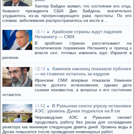
Хантер Байден заявил, что состояние его отца,
бывшего президента США Джо Байдена, значительно
ухудшилось из-за прогрессирующего рака простаты. По его
словам, заболевание распространилось на кости и…
Арабские страны ждут падения
13:11
Нетаниягу — СМИ
В арабских странах рассчитывают на
политическое поражение Нетаниягу и приход к
власти сил, готовых изменить курс Израиля в
регионе.
Хаменеи наконец показали публике
12:13
— но главное осталось за кадром
Иранские СМИ впервые показали Хаменеи
после долгого исчезновения, однако дата
съемки неизвестна, а вопросы о его состоянии
остаются.
В Румынии сняли угрозу остановки
11:52
АЭС: уровень Дуная поднялся на 8 см
Чернаводская АЭС в Румынии сможет
продолжать работу без риска для охлаждения
реактора как минимум следующие девять дней. Уровень воды в
Дунае повысился после проведения инженерных работ.