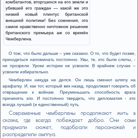
комбатантов, вторгшихся на его земли и
убившей его граждан — какой же это
низкий новый плинтус британской
внешней политики! Без сомнения, это
самое нравственно ничтожное решение
британского премьера аж со времён
Чемберлена.
О том, что было дальше – уже сказано. О то, что будет позже,
приходиться напоминать постоянно. Увы, те, кто были слепы, -
не прозрели. Уроки истории не усвоили. В крайнем случае –
усвоили избирательно.
Чемберлен никуда не делся. Он лишь сменил шляпу на
арафатку. И, как тот, который век назад, продолжает говорить об
отвращении к войнам. Преуменьшать способность врага
причинять зло. И постоянно твердить, что дипломатия - это
всегда лучший (и единственный) путь.
Современные чемберлены продолжают жить в
сказке, где всегда побеждает добро. Они сами
придумали сюжет, подобрали персонажей и
распределили амплуа.