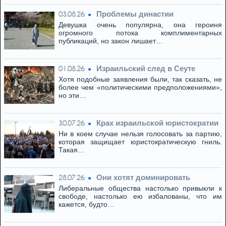
Проблемы династии
03.08.26
Девушка очень популярна, она героиня
огромного потока комплиментарных
публикаций, но закон лишает…
Израильский след в Сеуте
01.08.26
Хотя подобные заявления были, так сказать, не
более чем «политическими предположениями»,
но эти…
Крах израильской юристократии
30.07.26
Ни в коем случае нельзя голосовать за партию,
которая защищает юристократическую гниль.
Такая…
Они хотят доминировать
28.07.26
Либеральные общества настолько привыкли к
свободе, настолько ею избалованы, что им
кажется, будто…