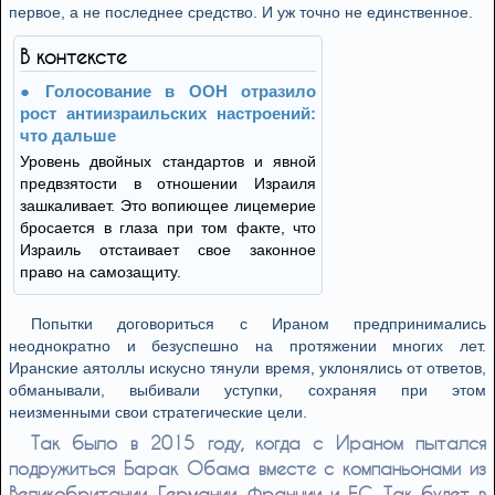
первое, а не последнее средство. И уж точно не единственное.
В контексте
Голосование в ООН отразило
рост антиизраильских настроений:
что дальше
Уровень двойных стандартов и явной
предвзятости в отношении Израиля
зашкаливает. Это вопиющее лицемерие
бросается в глаза при том факте, что
Израиль отстаивает свое законное
право на самозащиту.
Попытки договориться с Ираном предпринимались
неоднократно и безуспешно на протяжении многих лет.
Иранские аятоллы искусно тянули время, уклонялись от ответов,
обманывали, выбивали уступки, сохраняя при этом
неизменными свои стратегические цели.
Так было в 2015 году, когда с Ираном пытался
подружиться Барак Обама вместе с компаньонами из
Великобритании, Германии, Франции и ЕС. Так будет в