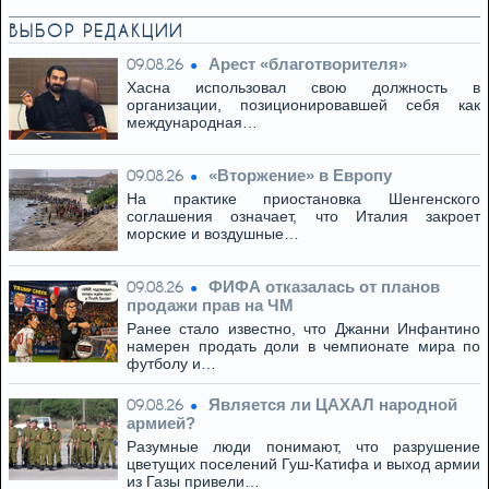
ВЫБОР РЕДАКЦИИ
Арест «благотворителя»
09.08.26
Хасна использовал свою должность в
организации, позиционировавшей себя как
международная…
«Вторжение» в Европу
09.08.26
На практике приостановка Шенгенского
соглашения означает, что Италия закроет
морские и воздушные…
ФИФА отказалась от планов
09.08.26
продажи прав на ЧМ
Ранее стало известно, что Джанни Инфантино
намерен продать доли в чемпионате мира по
футболу и…
Является ли ЦАХАЛ народной
09.08.26
армией?
Разумные люди понимают, что разрушение
цветущих поселений Гуш-Катифа и выход армии
из Газы привели…