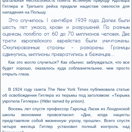
фатальная неспособность понять истинную природу Адольфа
Гитлера и Третьего рейха придали нацистам смелости для
нападения на Польшу.
Это случилось 1 сентября 1939 года. Далее были
шесть лет ужаса, крови и разрушений. По разным
оценкам, погибло от 60 до 70 миллионов человек. Две
трети европейского еврейства были уничтожены.
Оккупированные страны - разорены. Границы
сдвинулись, миллионы превратились в беженцев…
Как это могло случиться? Как обычно: заблуждаться, что все
будет хорошо, оказалось куда соблазнительнее, чем просто
открыть глаза.
В 1924 году газета The New York Times публиковала статью
об освобождении Гитлера из тюрьмы под заголовком: «Тюрьма
укротила Гитлера» (Hitler tamed by prison).
Восемь лет спустя профессор Гарольд Ласки из Лондонской
школы экономики провозгласил: «Дни, когда нацисты
представляли собой жизненную угрозу, прошли». Всего спустя
четыре месяца Гитлер установил полный контроль над