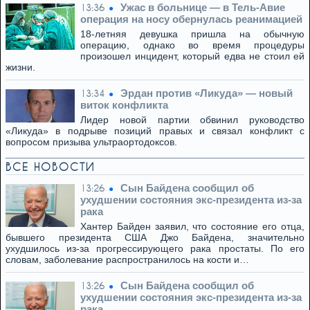
Ужас в больнице — в Тель-Авие
13:36
операция на носу обернулась реанимацией
18-летняя девушка пришла на обычную
операцию, однако во время процедуры
произошел инцидент, который едва не стоил ей
жизни.
Эрдан против «Ликуда» — новый
13:34
виток конфликта
Лидер новой партии обвинил руководство
«Ликуда» в подрыве позиций правых и связал конфликт с
вопросом призыва ультраортодоксов.
ВСЕ НОВОСТИ
Сын Байдена сообщил об
13:26
ухудшении состояния экс-президента из-за
рака
Хантер Байден заявил, что состояние его отца,
бывшего президента США Джо Байдена, значительно
ухудшилось из-за прогрессирующего рака простаты. По его
словам, заболевание распространилось на кости и…
Сын Байдена сообщил об
13:26
ухудшении состояния экс-президента из-за
рака