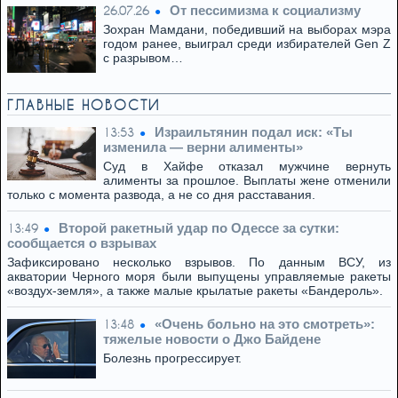
От пессимизма к социализму
26.07.26
Зохран Мамдани, победивший на выборах мэра
годом ранее, выиграл среди избирателей Gen Z
с разрывом…
ГЛАВНЫЕ НОВОСТИ
Израильтянин подал иск: «Ты
13:53
изменила — верни алименты»
Суд в Хайфе отказал мужчине вернуть
алименты за прошлое. Выплаты жене отменили
только с момента развода, а не со дня расставания.
Второй ракетный удар по Одессе за сутки:
13:49
сообщается о взрывах
Зафиксировано несколько взрывов. По данным ВСУ, из
акватории Черного моря были выпущены управляемые ракеты
«воздух-земля», а также малые крылатые ракеты «Бандероль».
«Очень больно на это смотреть»:
13:48
тяжелые новости о Джо Байдене
Болезнь прогрессирует.