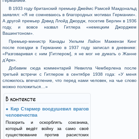
Германией.
В 1933 году британский премьер Джеймс Рамсей Макдональд
заявлял: «Я не сомневаюсь в благородных мотивах Германии».
А другой премьер Дэвид Ллойд Джордж, посетив Берлин в 1936
году, и вовсе назвал Гитлера «немецким Джорджем
Вашингтоном».
Премьер-министр Канады Уильям Лайон Маккензи Кинг
после поездки в Германию в 1937 году записал в дневнике:
«Разговаривая с ним [Гитлером], я не мог не думать о Жанне
д’Арк».
Добавим сюда комментарий Невилла Чемберлена после
третьей встречи с Гитлером в сентябре 1938 года: «У меня
сложилось впечатление, что перед нами человек, на чье слово
можно положиться…»
В контексте
Кир Стармер воодушевил врагов
человечества
Позорить и оскорблять союзника,
который ведёт войну за само своё
существование против расистских