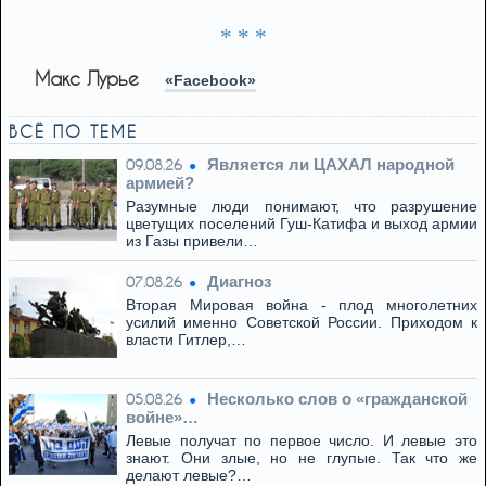
* * *
Макс Лурье
«Facebook»
ВСЁ ПО ТЕМЕ
Является ли ЦАХАЛ народной
09.08.26
армией?
Разумные люди понимают, что разрушение
цветущих поселений Гуш-Катифа и выход армии
из Газы привели…
Диагноз
07.08.26
Вторая Мировая война - плод многолетних
усилий именно Советской России. Приходом к
власти Гитлер,…
Несколько слов о «гражданской
05.08.26
войне»…
Левые получат по первое число. И левые это
знают. Они злые, но не глупые. Так что же
делают левые?…