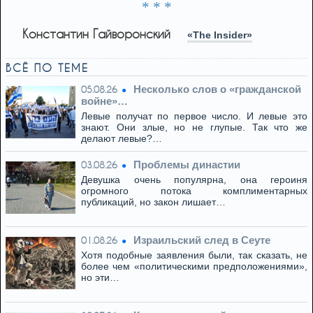
* * *
Константин Гайворонский
«The Insider»
ВСЁ ПО ТЕМЕ
Несколько слов о «гражданской
05.08.26
войне»…
Левые получат по первое число. И левые это
знают. Они злые, но не глупые. Так что же
делают левые?…
Проблемы династии
03.08.26
Девушка очень популярна, она героиня
огромного потока комплиментарных
публикаций, но закон лишает…
Израильский след в Сеуте
01.08.26
Хотя подобные заявления были, так сказать, не
более чем «политическими предположениями»,
но эти…