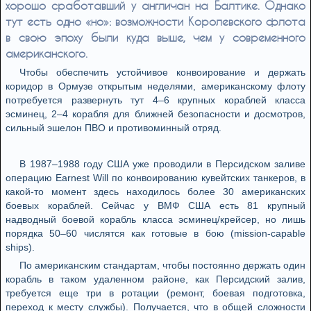
хорошо сработавший у англичан на Балтике. Однако
тут есть одно «но»: возможности Королевского флота
в свою эпоху были куда выше, чем у современного
американского.
Чтобы обеспечить устойчивое конвоирование и держать
коридор в Ормузе открытым неделями, американскому флоту
потребуется развернуть тут 4–6 крупных кораблей класса
эсминец, 2–4 корабля для ближней безопасности и досмотров,
сильный эшелон ПВО и противоминный отряд.
В 1987–1988 году США уже проводили в Персидском заливе
операцию Earnest Will по конвоированию кувейтских танкеров, в
какой-то момент здесь находилось более 30 американских
боевых кораблей. Сейчас у ВМФ США есть 81 крупный
надводный боевой корабль класса эсминец/крейсер, но лишь
порядка 50–60 числятся как готовые в бою (mission-capable
ships).
По американским стандартам, чтобы постоянно держать один
корабль в таком удаленном районе, как Персидский залив,
требуется еще три в ротации (ремонт, боевая подготовка,
переход к месту службы). Получается, что в общей сложности