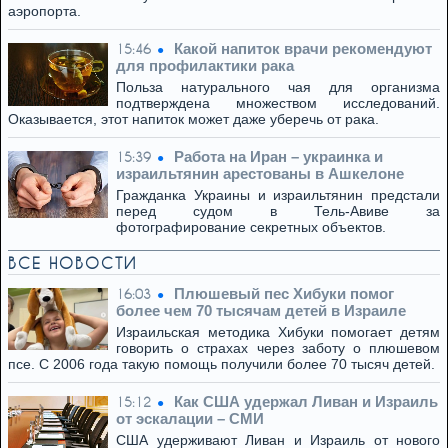
аэропорта.
Какой напиток врачи рекомендуют
15:46
для профилактики рака
Польза натурального чая для организма
подтверждена множеством исследований.
Оказывается, этот напиток может даже уберечь от рака.
Работа на Иран – украинка и
15:39
израильтянин арестованы в Ашкелоне
Гражданка Украины и израильтянин предстали
перед судом в Тель-Авиве за
фотографирование секретных объектов.
ВСЕ НОВОСТИ
Плюшевый пес Хибуки помог
16:03
более чем 70 тысячам детей в Израиле
Израильская методика Хибуки помогает детям
говорить о страхах через заботу о плюшевом
псе. С 2006 года такую помощь получили более 70 тысяч детей.
Как США удержал Ливан и Израиль
15:12
от эскалации – СМИ
США удерживают Ливан и Израиль от нового