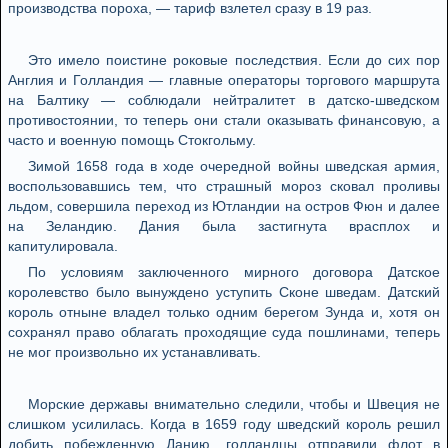
производства пороха, — тариф взлетел сразу в 19 раз.
Это имело поистине роковые последствия. Если до сих пор
Англия и Голландия — главные операторы торгового маршрута
на Балтику — соблюдали нейтралитет в датско-шведском
противостоянии, то теперь они стали оказывать финансовую, а
часто и военную помощь Стокгольму.
Зимой 1658 года в ходе очередной войны шведская армия,
воспользовавшись тем, что страшный мороз сковал проливы
льдом, совершила переход из Ютландии на остров Фюн и далее
на Зеландию. Дания была застигнута врасплох и
капитулировала.
По условиям заключенного мирного договора Датское
королевство было вынуждено уступить Сконе шведам. Датский
король отныне владел только одним берегом Зунда и, хотя он
сохранял право облагать проходящие суда пошлинами, теперь
не мог произвольно их устанавливать.
Морские державы внимательно следили, чтобы и Швеция не
слишком усилилась. Когда в 1659 году шведский король решил
добить побежденную Данию, голландцы отправили флот в