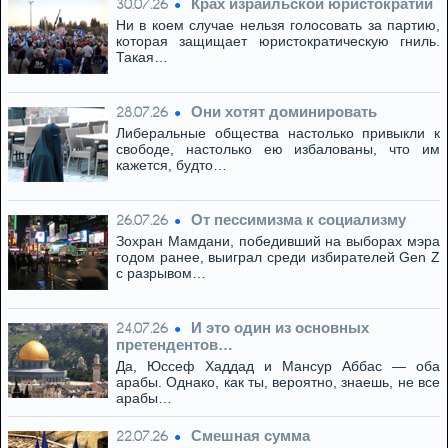
Крах израильской юристократии
30.07.26
Ни в коем случае нельзя голосовать за партию,
которая защищает юристократическую гниль.
Такая…
Они хотят доминировать
28.07.26
Либеральные общества настолько привыкли к
свободе, настолько ею избалованы, что им
кажется, будто…
От пессимизма к социализму
26.07.26
Зохран Мамдани, победивший на выборах мэра
годом ранее, выиграл среди избирателей Gen Z
с разрывом…
И это один из основных
24.07.26
претендентов…
Да, Юссеф Хаддад и Мансур Аббас — оба
арабы. Однако, как ты, вероятно, знаешь, не все
арабы…
Смешная сумма
22.07.26