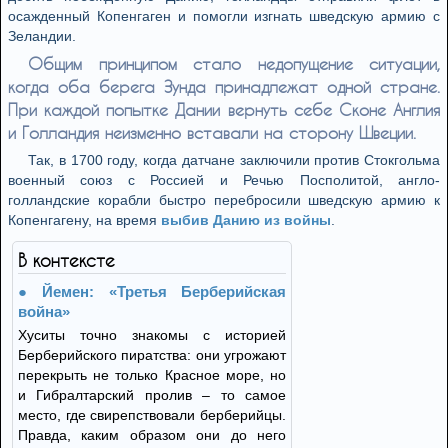
осажденный Копенгаген и помогли изгнать шведскую армию с
Зеландии.
Общим принципом стало недопущение ситуации,
когда оба берега Зунда принадлежат одной стране.
При каждой попытке Дании вернуть себе Сконе Англия
и Голландия неизменно вставали на сторону Швеции.
Так, в 1700 году, когда датчане заключили против Стокгольма
военный союз с Россией и Речью Посполитой, англо-
голландские корабли быстро перебросили шведскую армию к
Копенгагену, на время
выбив Данию из войны
.
В контексте
Йемен: «Третья Берберийская
война»
Хуситы точно знакомы с историей
Берберийского пиратства: они угрожают
перекрыть не только Красное море, но
и Гибралтарский пролив – то самое
место, где свирепствовали берберийцы.
Правда, каким образом они до него