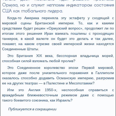
Ормуза, но и служит неплохим индикатором состояния
США как глобального лидера.
Когда-то Америка переняла эту эстафету у сходящей с
мировой сцены Британской империи. То, как и какими
средствами будет решен «Ормузский вопрос», продолжит ли по
итогам этого решения Иран взимать пошлины с проходящих
танкеров, в какой валюте он будет это делать и так далее,
покажет, на каком отрезке своей имперской жизни находятся
Соединенные Штаты.
Это Британия XIX века, бесспорная владычица морей,
способная силой взломать любой пролив?
Это Соединенное королевство эпохи Первой мировой,
которое даже после унизительного поражения в Галлиполи
оказалось способно додавить Османскую империю, разгромив
ее на других театрах — в Палестине и Месопотамии?
Или это Англия 1950-х, неспособная справиться с
враждебным ближневосточным режимом даже с помощью
такого боевитого союзника, как Израиль?
Публикуется в сокращении