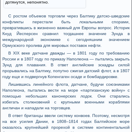
дотянутся, непонятно.
С ростом объемов торговли через Балтику датско-шведские
конфликты перестали быть локальными спорами,
превратившись в жизненно важный для Европы вопрос. Историк
Кнуд Йесперсен сравнил тогдашнее значение Зунда в
международной экономике с сегодняшним значением
Ормузского пролива для мировых поставок нефти.
В XIX веке датчане дважды — в 1801 году по требованию
России и в 1807 году по приказу Наполеона — пытались закрыть
Зунд для плавания. В ответ английские эскадры силой
прорывались на Балтику, попутно сжигая датский флот, а в 1807
году еще и подвергнув Копенгаген осаде и бомбардировке.
Лишившись линейного флота, датчане, будучи союзниками
Наполеона, пытались вести на море «партизанскую войну» с
помощью небольших канонерских лодок. Они старались
избегать столкновений с крупными военными кораблями
англичан и нападали на торговцев.
В ответ британцы ввели систему конвоев. Поэтому, несмотря
на все усилия Дании, в 1808–1814 годах Балтийское море
оказалось крупнейшей прорехой в системе континентальной