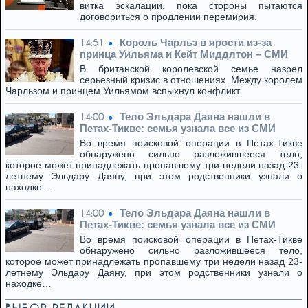
витка эскалации, пока стороны пытаются
договориться о продлении перемирия.
Король Чарльз в ярости из-за
14:51
принца Уильяма и Кейт Миддлтон – СМИ
В британской королевской семье назрел
серьезный кризис в отношениях. Между королем
Чарльзом и принцем Уильямом вспыхнул конфликт.
Тело Эльдара Даяна нашли в
14:00
Петах-Тикве: семья узнала все из СМИ
Во время поисковой операции в Петах-Тикве
обнаружено сильно разложившееся тело,
которое может принадлежать пропавшему три недели назад 23-
летнему Эльдару Даяну, при этом родственники узнали о
находке…
Тело Эльдара Даяна нашли в
14:00
Петах-Тикве: семья узнала все из СМИ
Во время поисковой операции в Петах-Тикве
обнаружено сильно разложившееся тело,
которое может принадлежать пропавшему три недели назад 23-
летнему Эльдару Даяну, при этом родственники узнали о
находке…