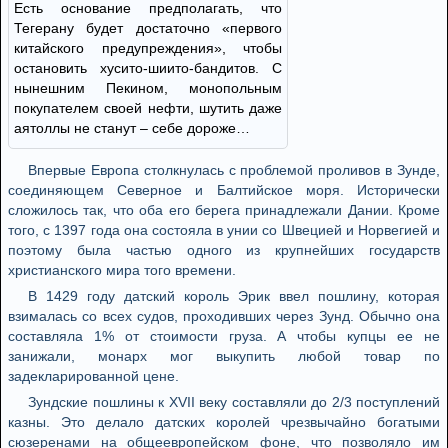
Есть основание предполагать, что
Тегерану будет достаточно «первого
китайского предупреждения», чтобы
остановить хусито-шиито-бандитов. С
нынешним Пекином, монопольным
покупателем своей нефти, шутить даже
аятоллы не станут – себе дороже…
Впервые Европа столкнулась с проблемой проливов в Зунде,
соединяющем Северное и Балтийское моря. Исторически
сложилось так, что оба его берега принадлежали Дании. Кроме
того, с 1397 года она состояла в унии со Швецией и Норвегией и
поэтому была частью одного из крупнейших государств
христианского мира того времени.
В 1429 году датский король Эрик ввел пошлину, которая
взималась со всех судов, проходивших через Зунд. Обычно она
составляла 1% от стоимости груза. А чтобы купцы ее не
занижали, монарх мог выкупить любой товар по
задекларированной цене.
Зундские пошлины к XVII веку составляли до 2/3 поступлений
казны. Это делало датских королей чрезвычайно богатыми
сюзеренами на общеевропейском фоне, что позволяло им