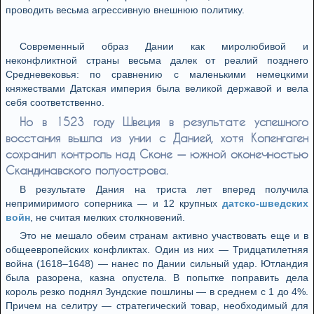
проводить весьма агрессивную внешнюю политику.
Современный образ Дании как миролюбивой и
неконфликтной страны весьма далек от реалий позднего
Средневековья: по сравнению с маленькими немецкими
княжествами Датская империя была великой державой и вела
себя соответственно.
Но в 1523 году Швеция в результате успешного
восстания вышла из унии с Данией, хотя Копенгаген
сохранил контроль над Сконе — южной оконечностью
Скандинавского полуострова.
В результате Дания на триста лет вперед получила
непримиримого соперника — и 12 крупных
датско-шведских
войн
, не считая мелких столкновений.
Это не мешало обеим странам активно участвовать еще и в
общеевропейских конфликтах. Один из них — Тридцатилетняя
война (1618–1648) — нанес по Дании сильный удар. Ютландия
была разорена, казна опустела. В попытке поправить дела
король резко поднял Зундские пошлины — в среднем с 1 до 4%.
Причем на селитру — стратегический товар, необходимый для