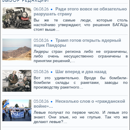
ВЫБОР РЕДАКЦИИ
Ради этого вовсе не обязательно
06.08.26
разрушать страну
Вы же те самые люди, которые столь
настойчиво утверждают, что решения БАГАЦа
стоят выше…
Трамп готов открыть ядерный
05.08.26
ящик Пандоры
Лидеры стран региона либо не ограничены,
либо очень несущественно ограничены в
принятии решений,…
Шаг вперед и два назад
05.08.26
Вот это удивительно. Вроде бы бомбили-
бомбили склады с ракетами, заводы по
производству ракетного…
Несколько слов о «гражданской
05.08.26
войне»…
Левые получат по первое число. И левые это
знают. Они злые, но не глупые. Так что же
делают левые?…