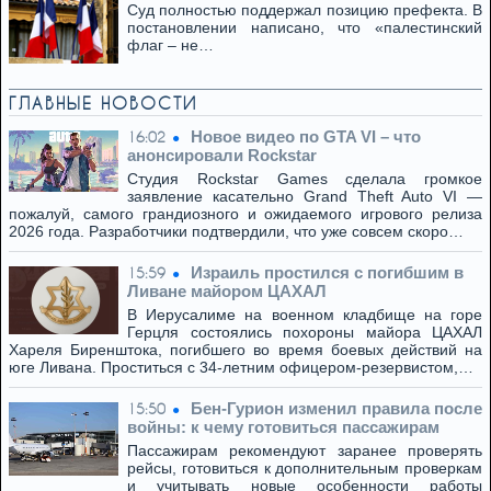
Суд полностью поддержал позицию префекта. В
постановлении написано, что «палестинский
флаг – не…
ГЛАВНЫЕ НОВОСТИ
Новое видео по GTA VI – что
16:02
анонсировали Rockstar
Студия Rockstar Games сделала громкое
заявление касательно Grand Theft Auto VI —
пожалуй, самого грандиозного и ожидаемого игрового релиза
2026 года. Разработчики подтвердили, что уже совсем скоро…
Израиль простился с погибшим в
15:59
Ливане майором ЦАХАЛ
В Иерусалиме на военном кладбище на горе
Герцля состоялись похороны майора ЦАХАЛ
Хареля Биренштока, погибшего во время боевых действий на
юге Ливана. Проститься с 34-летним офицером-резервистом,…
Бен-Гурион изменил правила после
15:50
войны: к чему готовиться пассажирам
Пассажирам рекомендуют заранее проверять
рейсы, готовиться к дополнительным проверкам
и учитывать новые особенности работы