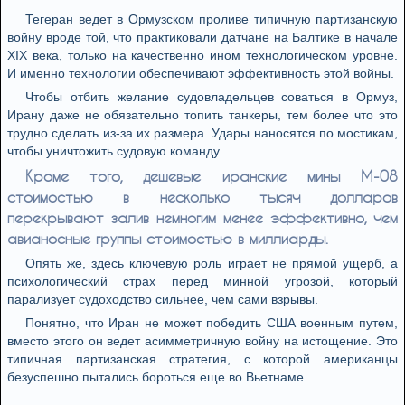
Тегеран ведет в Ормузском проливе типичную партизанскую
войну вроде той, что практиковали датчане на Балтике в начале
XIX века, только на качественно ином технологическом уровне.
И именно технологии обеспечивают эффективность этой войны.
Чтобы отбить желание судовладельцев соваться в Ормуз,
Ирану даже не обязательно топить танкеры, тем более что это
трудно сделать из-за их размера. Удары наносятся по мостикам,
чтобы уничтожить судовую команду.
Кроме того, дешевые иранские мины М-08
стоимостью в несколько тысяч долларов
перекрывают залив немногим менее эффективно, чем
авианосные группы стоимостью в миллиарды.
Опять же, здесь ключевую роль играет не прямой ущерб, а
психологический страх перед минной угрозой, который
парализует судоходство сильнее, чем сами взрывы.
Понятно, что Иран не может победить США военным путем,
вместо этого он ведет асимметричную войну на истощение. Это
типичная партизанская стратегия, с которой американцы
безуспешно пытались бороться еще во Вьетнаме.