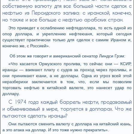
собственную валюту для все большей части сделок с
нефтью из Персидского залива: с иранской, конечно,
но также и все больше с нефтью арабских стран.
Это приведет к ослаблению нефтедоллара, то есть одной из
опор доллара, и укреплению нефтеюаня, который сегодня
существует практически только для сделок с самим Ираном и,
конечно же, с Россией».
Об этом же говорит и американский сенатор Линдси Грэм:
«Что касается Ормузского пролива, то сейчас они — КСИР,
иранцы — взимают плату с судов за проход через проливы, и
они принимают юани, а не доллары. Одна из угроз всей этой
неразберихи заключается в том, что, если мы позволим
торговать нефтью в китайской валюте, это нанесет удар по
доллару.
С 1974 года каждый баррель нефти, продаваемый
и обмениваемый в мире, торгуется в долларах. Что же
пытаются сделать иранцы?
Они пытаются сменить валюту с доллара на китайский юань,
а это атака на доллар. И это тоже нужно прекратить».