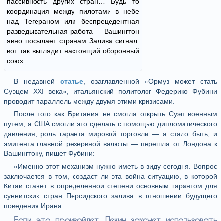
пассивность других стран… Будь то
координация между пилотами в небе
над Тегераном или беспрецедентная
разведывательная работа — Вашингтон
явно посылает странам Залива сигнал:
вот так выглядит настоящий оборонный
союз.
В недавней
статье
, озаглавленной «Ормуз может стать
Суэцем XXI века», итальянский политолог Федерико Фубини
проводит параллель между двумя этими кризисами.
После того как Британия не смогла открыть Суэц военным
путем, а США смогли это сделать с помощью дипломатического
давления, роль гаранта мировой торговли — а стало быть, и
эмитента главной резервной валюты — перешла от Лондона к
Вашингтону, пишет Фубини:
«Именно этот механизм нужно иметь в виду сегодня. Вопрос
заключается в том, создаст ли эта война ситуацию, в которой
Китай станет в определенной степени основным гарантом для
суннитских стран Персидского залива в отношении будущего
поведения Ирана.
Если это произойдет, Пекин захочет использовать