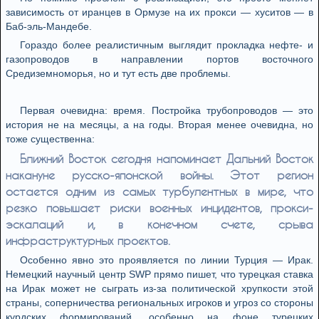
зависимость от иранцев в Ормузе на их прокси — хуситов — в
Баб-эль-Мандебе.
Гораздо более реалистичным выглядит прокладка нефте- и
газопроводов в направлении портов восточного
Средиземноморья, но и тут есть две проблемы.
Первая очевидна: время. Постройка трубопроводов — это
история не на месяцы, а на годы. Вторая менее очевидна, но
тоже существенна:
Ближний Восток сегодня напоминает Дальний Восток
накануне русско-японской войны. Этот регион
остается одним из самых турбулентных в мире, что
резко повышает риски военных инцидентов, прокси-
эскалаций и, в конечном счете, срыва
инфраструктурных проектов.
Особенно явно это проявляется по линии Турция — Ирак.
Немецкий научный центр SWP прямо пишет, что турецкая ставка
на Ирак может не сыграть из-за политической хрупкости этой
страны, соперничества региональных игроков и угроз со стороны
курдских формирований, особенно на фоне турецких