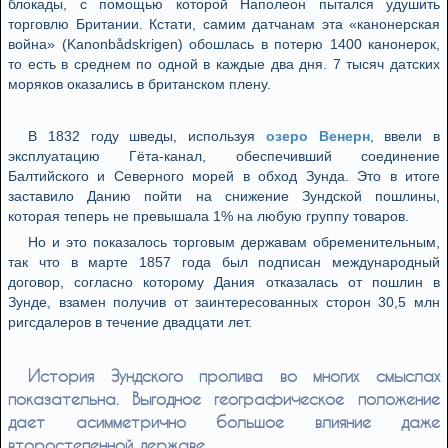
блокады, с помощью которой Наполеон пытался удушить
торговлю Британии. Кстати, самим датчанам эта «канонерская
война» (Kanonbådskrigen) обошлась в потерю 1400 канонерок,
то есть в среднем по одной в каждые два дня. 7 тысяч датских
моряков оказались в британском плену.
В 1832 году шведы, используя
озеро Венерн
, ввели в
эксплуатацию Гёта-канал, обеспечивший соединение
Балтийского и Северного морей в обход Зунда. Это в итоге
заставило Данию пойти на снижение Зундской пошлины,
которая теперь не превышала 1% на любую группу товаров.
Но и это показалось торговым державам обременительным,
так что в марте 1857 года был подписан международный
договор, согласно которому Дания отказалась от пошлин в
Зунде, взамен получив от заинтересованных сторон 30,5 млн
ригсдалеров в течение двадцати лет.
История Зундского пролива во многих смыслах
показательна. Выгодное географическое положение
дает асимметрично большое влияние даже
второстепенной державе.