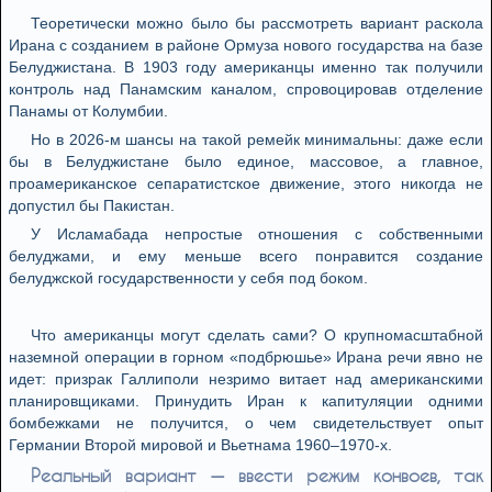
Теоретически можно было бы рассмотреть вариант раскола
Ирана с созданием в районе Ормуза нового государства на базе
Белуджистана. В 1903 году американцы именно так получили
контроль над Панамским каналом, спровоцировав отделение
Панамы от Колумбии.
Но в 2026-м шансы на такой ремейк минимальны: даже если
бы в Белуджистане было единое, массовое, а главное,
проамериканское сепаратистское движение, этого никогда не
допустил бы Пакистан.
У Исламабада непростые отношения с собственными
белуджами, и ему меньше всего понравится создание
белуджской государственности у себя под боком.
Что американцы могут сделать сами? О крупномасштабной
наземной операции в горном «подбрюшье» Ирана речи явно не
идет: призрак Галлиполи незримо витает над американскими
планировщиками. Принудить Иран к капитуляции одними
бомбежками не получится, о чем свидетельствует опыт
Германии Второй мировой и Вьетнама 1960–1970-х.
Реальный вариант — ввести режим конвоев, так