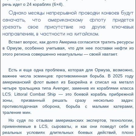
речь идет о 24 кораблях (6×4).
Однако месяцы непрерывной проводки конвоев будут
означать, что американскому флоту придется
урезать свое присутствие на других ключевых
направлениях, в частности на китайском.
Встает вопрос, как долго Америка согласится тратить ресурсы
в Ормузе, особенно учитывая, что для нее поставки нефти из
этого региона совершенно неактуальны — своей хватает.
Есть и еще одна проблема, которая для Ормуза, возможно,
важнее числа эсминцев: противоминная борьба. В 2025 году
американский флот вывел из Бахрейна и списал на металл
четыре тральщика типа Avenger, заменив их кораблями класса
LCS. Littoral Combat Ship — это боевой корабль прибрежной
зоны, призванный решать сразу несколько задач:
противолодочная оборона, борьба с малыми катерами,
траление мин.
Но судя по отзывам американских экспертов, технологии,
применяемые в LCS, сыроваты, и как они поведут себя в
реальных условиях длительных боевых действий, плохо