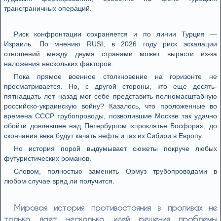
трансграничных операций.
Риск конфронтации сохраняется и по линии Турция —
Израиль. По мнению RUSI, в 2026 году риск эскалации
отношений между двумя странами может вырасти из-за
наложения нескольких факторов.
Пока прямое военное столкновение на горизонте не
просматривается. Но, с другой стороны, кто еще десять-
пятнадцать лет назад мог себе представить полномасштабную
российско-украинскую войну? Казалось, что проложенные во
времена СССР трубопроводы, позволившие Москве так удачно
обойти довлевшее над Петербургом «проклятье Босфора», до
скончания века будут качать нефть и газ из Сибири в Европу.
Но история порой выдумывает сюжеты покруче любых
футуристических романов.
Словом, полностью заменить Ормуз трубопроводами в
любом случае вряд ли получится.
Мировая история противостояния в проливах не
только дает несколько идей решения проблемы