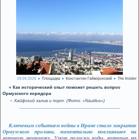
29.04.2026
Площадка
Константин Гайворонский
The Insider
Как исторический опыт поможет решить вопрос
Ормузского коридора
Хайфский залив и порт. (Фото: «Nautilus»)
Ключевым событием войны в Иране стало закрытие
Ормузского пролива, моментально повлиявшее на
мировую экономику. Узкие полоски воды, которые на