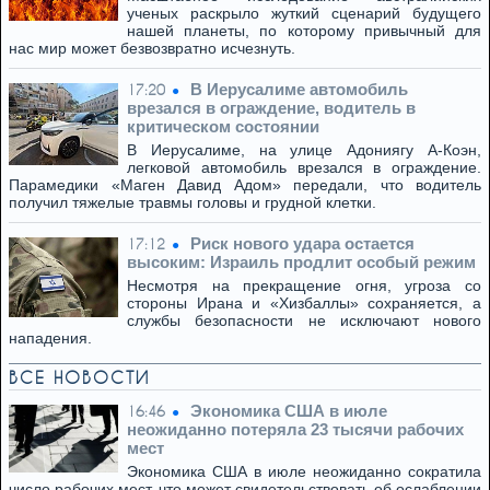
ученых раскрыло жуткий сценарий будущего
нашей планеты, по которому привычный для
нас мир может безвозвратно исчезнуть.
В Иерусалиме автомобиль
17:20
врезался в ограждение, водитель в
критическом состоянии
В Иерусалиме, на улице Адониягу А-Коэн,
легковой автомобиль врезался в ограждение.
Парамедики «Маген Давид Адом» передали, что водитель
получил тяжелые травмы головы и грудной клетки.
Риск нового удара остается
17:12
высоким: Израиль продлит особый режим
Несмотря на прекращение огня, угроза со
стороны Ирана и «Хизбаллы» сохраняется, а
службы безопасности не исключают нового
нападения.
ВСЕ НОВОСТИ
Экономика США в июле
16:46
неожиданно потеряла 23 тысячи рабочих
мест
Экономика США в июле неожиданно сократила
число рабочих мест, что может свидетельствовать об ослаблении