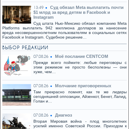
Суд обязал Meta выплатить почти
13:49
$1 млрд за вред детям в Facebook и
Instagram
Суд штата Нью-Мексико обязал компанию Meta
Platforms выплатить 942 миллиона долларов за нанесение
вреда несовершеннолетним пользователям в социальных сетях
Facebook и Instagram. Судебное решение…
ВЫБОР РЕДАКЦИИ
Моё послание CENTCOM
07.08.26
Прежде всего поймите: любые переговоры с
этим режимом не просто бесполезны — они
хуже, чем…
Молчание приговоренных
07.08.26
Там прекрасно помнят, как те же лидеры
сегодняшней оппозиции, Айзенкот, Бенет, Лапид,
Голан и…
Диагноз
07.08.26
Вторая Мировая война - плод многолетних
усилий именно Советской России. Приходом к