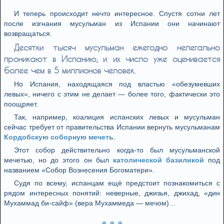
И теперь происходит нечто интересное. Спустя сотни лет
после изгнания мусульман из Испании они начинают
возвращаться.
Десятки тысяч мусульман ежегодно нелегально
проникают в Испанию, и их число уже оценивается
более чем в 5 миллионов человек.
Но Испания, находящаяся под властью «обезумевших
левых», ничего с этим не делает — более того, фактически это
поощряет.
Так, например, коалиция испанских левых и мусульман
сейчас требует от правительства Испании вернуть мусульманам
Кордобскую соборную мечеть
.
Этот собор действительно когда-то был мусульманской
мечетью, но до этого он был
католической базиликой
под
названием «Собор Вознесения Богоматери».
Судя по всему, испанцам ещё предстоит познакомиться с
рядом интересных понятий: неверные, джизья, джихад, «дин
Мухаммад би-сайф» (вера Мухаммеда — мечом)…