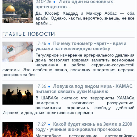
И это один из основных
24.07.26
претендентов…
Да, Юссеф Хаддад и Мансур Аббас — оба
арабы. Однако, как ты, вероятно, знаешь, не все
арабы…
ГЛАВНЫЕ НОВОСТИ
Почему тонометр «врет» - врачи
17:46
указали на неочевидную ошибку
Регулярное измерение артериального давления
дома позволяет вовремя заметить возможные
нарушения в работе сердечно-сосудистой
системы. Это особенно важно, поскольку гипертония нередко
развивается без…
Ловушка под видом мира - ХАМАС
17:36
пытается связать руки Израилю
В ШАБАКе считают, что террористы ХАМАСа
намеренно затягивают разоружение,
рассчитывая ограничить свободу действий
Израиля и дождаться политических перемен.
Какой будет жизнь на Земле в 2100
17:27
году - ученые шокировали прогнозом
Масштабное исследование австралийских