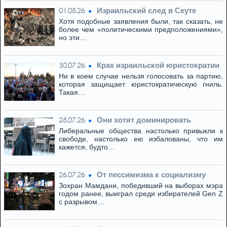
Израильский след в Сеуте
01.08.26
Хотя подобные заявления были, так сказать, не
более чем «политическими предположениями»,
но эти…
Крах израильской юристократии
30.07.26
Ни в коем случае нельзя голосовать за партию,
которая защищает юристократическую гниль.
Такая…
Они хотят доминировать
28.07.26
Либеральные общества настолько привыкли к
свободе, настолько ею избалованы, что им
кажется, будто…
От пессимизма к социализму
26.07.26
Зохран Мамдани, победивший на выборах мэра
годом ранее, выиграл среди избирателей Gen Z
с разрывом…