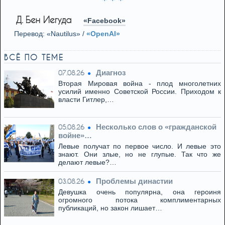
* * *
Д. Бен Иегуда
«Facebook»
Перевод: «Nautilus» /
«OpenAI»
ВСЁ ПО ТЕМЕ
Диагноз
07.08.26
Вторая Мировая война - плод многолетних
усилий именно Советской России. Приходом к
власти Гитлер,…
Несколько слов о «гражданской
05.08.26
войне»…
Левые получат по первое число. И левые это
знают. Они злые, но не глупые. Так что же
делают левые?…
Проблемы династии
03.08.26
Девушка очень популярна, она героиня
огромного потока комплиментарных
публикаций, но закон лишает…