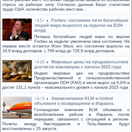
спроса на рабочую силу. Согласно данным Бюро статистики
труда США, количество рабочих мест вне…
Forbes: состояние пяти богатейших
14:51
людей мира выросло за неделю на $104
млрд
Пятерка богатейших людей мира по версии
Forbes за неделю увеличила свое состояние. На
первом месте остается Илон Маск: его состояние выросло на
18,9 млрд долларов, с 708 млрд до 726,9 млрд долларов.
Мировые цены на продовольствие
14:33
достигли максимума с начала 2023 года
Индекс мировых цен на продовольствие
Продовольственной и сельскохозяйственной
организации ООН (FAO) в июле вырос на 0,6% и
достиг 131,1 пункта – максимального уровня с начала 2023 года.
Авиакомпании KLM и United
14:12
объявили о возвращении в Израиль
Голландская компания KLM объявила о
возобновлении рейсов в Израиль после
перерыва, связанного с ситуацией в регионе.
Полеты между Амстердамом и Тель-Авивом будут
восстановлены с 25 августа.