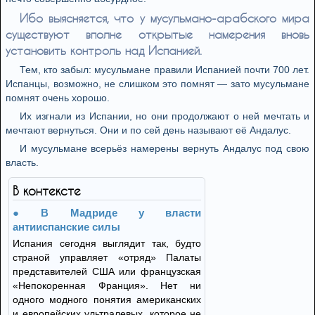
Ибо выясняется, что у мусульмано-арабского мира
существуют вполне открытые намерения вновь
установить контроль над Испанией.
Тем, кто забыл: мусульмане правили Испанией почти 700 лет.
Испанцы, возможно, не слишком это помнят — зато мусульмане
помнят очень хорошо.
Их изгнали из Испании, но они продолжают о ней мечтать и
мечтают вернуться. Они и по сей день называют её Андалус.
И мусульмане всерьёз намерены вернуть Андалус под свою
власть.
В контексте
В Мадриде у власти
антииспанские силы
Испания сегодня выглядит так, будто
страной управляет «отряд» Палаты
представителей США или французская
«Непокоренная Франция». Нет ни
одного модного понятия американских
и европейских ультралевых, которое не